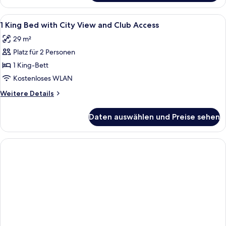
Zimmer,
2 Einzelbetten
Alle
Ein Hotelzimmer mit einem großen Bett
10
1 King Bed with City View and Club Access
Fotos
29 m²
für
Platz für 2 Personen
1
King
1 King-Bett
Bed
Kostenloses WLAN
with
Weitere
Weitere Details
City
Details
View
für
Daten auswählen und Preise sehen
1
and
King
Club
Bed
Access
with
City
anzeigen
View
and
Club
Access