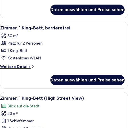
Details
für
Daten auswählen und Preise sehen
Club-
Zimmer,
1 King-
Alle
Ein Hotelzimmer mit einem Bett, eine
4
Bett,
Zimmer, 1 King-Bett, barrierefrei
Fotos
Stadtblick
30 m²
für
Platz für 2 Personen
Zimmer,
1 King-
1 King-Bett
Bett,
Kostenloses WLAN
barrierefrei
Weitere
Weitere Details
anzeigen
Details
für
Daten auswählen und Preise sehen
Zimmer,
1 King-
Bett,
Alle
Ein Hotelzimmer mit einem großen Bett,
6
barrierefrei
Zimmer, 1 King-Bett (High Street View)
Fotos
Blick auf die Stadt
für
23 m²
Zimmer,
1 King-
1 Schlafzimmer
Bett