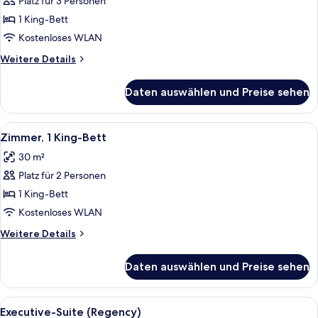
Platz für 3 Personen
(High
1 King-Bett
Street
Kostenloses WLAN
View)
Weitere
Weitere Details
anzeigen
Details
für
Daten auswählen und Preise sehen
Zimmer,
1 King-
Bett
Alle
Ein modernes Wohnzimmer mit einem g
6
(High
Zimmer, 1 King-Bett
Fotos
Street
30 m²
View)
für
Platz für 2 Personen
Zimmer,
1 King-
1 King-Bett
Bett
Kostenloses WLAN
anzeigen
Weitere
Weitere Details
Details
für
Daten auswählen und Preise sehen
Zimmer,
1 King-
Bett
Alle
Ein Zimmer mit Fenster, Stuhl, Tisch u
14
Executive-Suite (Regency)