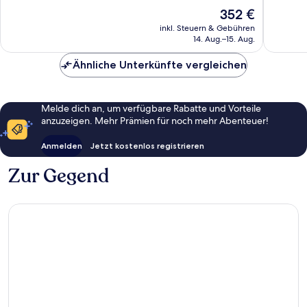
10,
380
Der
352 €
Wunder
Bewertungen
Preis
1.721
inkl. Steuern & Gebühren
beträgt
14. Aug.–15. Aug.
Bewert
352 €
Ähnliche Unterkünfte vergleichen
Melde dich an, um verfügbare Rabatte und Vorteile
anzuzeigen. Mehr Prämien für noch mehr Abenteuer!
Anmelden
Jetzt kostenlos registrieren
Zur Gegend