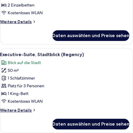
2 Einzelbetten
2 Einzelbetten
anzeigen
Kostenloses WLAN
Weitere
Weitere Details
Details
für
Daten auswählen und Preise sehen
Zimmer,
2 Einzelbetten
Alle
Eine Stadtsicht mit verschiedenen G
6
Executive-Suite, Stadtblick (Regency)
Fotos
Blick auf die Stadt
für
50 m²
Executive-
Suite,
1 Schlafzimmer
Stadtblick
Platz für 3 Personen
(Regency)
1 King-Bett
anzeigen
Kostenloses WLAN
Weitere
Weitere Details
Details
für
Daten auswählen und Preise sehen
Executive-
Suite,