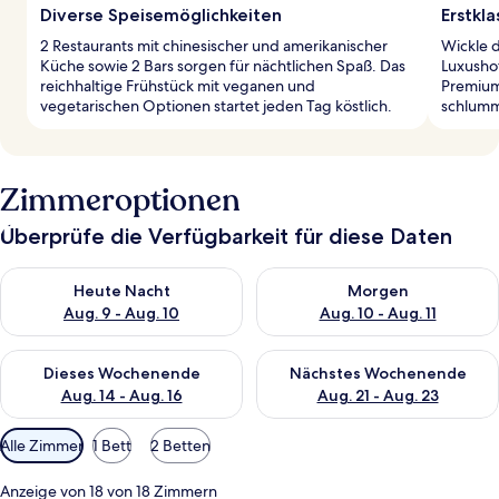
Diverse Speisemöglichkeiten
Erstkl
2 Restaurants mit chinesischer und amerikanischer
Wickle 
Küche sowie 2 Bars sorgen für nächtlichen Spaß. Das
Luxushot
reichhaltige Frühstück mit veganen und
Premium
vegetarischen Optionen startet jeden Tag köstlich.
schlumme
Zimmeroptionen
Überprüfe die Verfügbarkeit für diese Daten
Überprüfe die Verfügbarkeit für heute Nacht, Aug. 9 - Aug. 10
Überprüfe die Verfügbarkeit fü
Heute Nacht
Morgen
Aug. 9 - Aug. 10
Aug. 10 - Aug. 11
Überprüfe die Verfügbarkeit für dieses Wochenende, Aug. 14 -
Überprüfe die Verfügbarkeit f
Dieses Wochenende
Nächstes Wochenende
Aug. 14 - Aug. 16
Aug. 21 - Aug. 23
Verfügbare
Alle Zimmer
1 Bett
2 Betten
Filter
für
Anzeige von 18 von 18 Zimmern