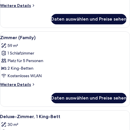
Weitere
Weitere Details
Details
für
Daten auswählen und Preise sehen
Presidential-
Suite
Alle
Ein Hotelzimmer mit einem Bett, eine
5
Zimmer (Family)
Fotos
59 m²
für
1 Schlafzimmer
Zimmer
(Family)
Platz für 5 Personen
anzeigen
2 King-Betten
Kostenloses WLAN
Weitere
Weitere Details
Details
für
Daten auswählen und Preise sehen
Zimmer
(Family)
Alle
Ein modernes Wohnzimmer mit einem g
4
Deluxe-Zimmer, 1 King-Bett
Fotos
30 m²
für