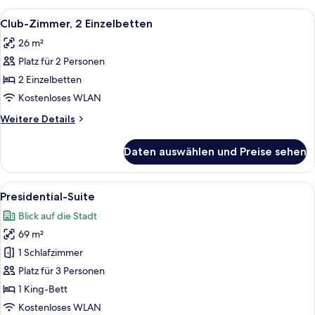
Stadtblick
Alle
Ein Hotelzimmer mit zwei Betten, eine
4
(Regency)
Club-Zimmer, 2 Einzelbetten
Fotos
26 m²
für
Platz für 2 Personen
Club-
Zimmer,
2 Einzelbetten
2 Einzelbetten
Kostenloses WLAN
anzeigen
Weitere
Weitere Details
Details
für
Daten auswählen und Preise sehen
Club-
Zimmer,
2 Einzelbetten
Alle
Ein Zimmer mit Fenster, Stuhl, Tisch u
13
Presidential-Suite
Fotos
Blick auf die Stadt
für
69 m²
Presidential-
Suite
1 Schlafzimmer
anzeigen
Platz für 3 Personen
1 King-Bett
Kostenloses WLAN