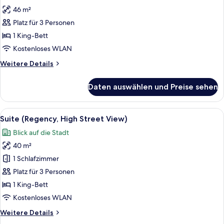
Fotos
46 m²
für
Platz für 3 Personen
Executive-
Suite
1 King-Bett
(Regency)
Kostenloses WLAN
anzeigen
Weitere
Weitere Details
Details
für
Daten auswählen und Preise sehen
Executive-
Suite
(Regency)
Alle
Ein Zimmer mit Fenster, Stuhl, Tisch u
11
Suite (Regency, High Street View)
Fotos
Blick auf die Stadt
für
40 m²
Suite
(Regency,
1 Schlafzimmer
High
Platz für 3 Personen
Street
1 King-Bett
View)
Kostenloses WLAN
anzeigen
Weitere
Weitere Details
Details