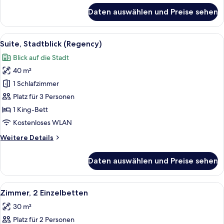
für
Daten auswählen und Preise sehen
Suite
(Regency,
High
Alle
Ein Zimmer mit Fenster, Stuhl, Tisch u
15
Street
Suite, Stadtblick (Regency)
Fotos
View)
Blick auf die Stadt
für
40 m²
Suite,
Stadtblick
1 Schlafzimmer
(Regency)
Platz für 3 Personen
anzeigen
1 King-Bett
Kostenloses WLAN
Weitere
Weitere Details
Details
für
Daten auswählen und Preise sehen
Suite,
Stadtblick
(Regency)
Alle
Ein Hotelzimmer mit zwei Betten, eine
5
Zimmer, 2 Einzelbetten
Fotos
30 m²
für
Platz für 2 Personen
Zimmer,