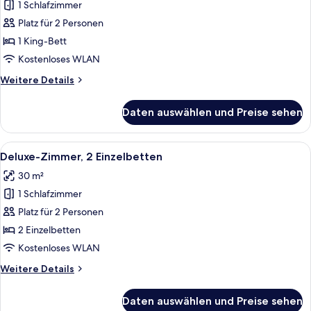
1 Schlafzimmer
Deluxe-
Zimmer,
Platz für 2 Personen
1 King-
1 King-Bett
Bett
Kostenloses WLAN
anzeigen
Weitere
Weitere Details
Details
für
Daten auswählen und Preise sehen
Deluxe-
Zimmer,
1 King-
Alle
Ein Hotelzimmer mit zwei Betten, eine
4
Bett
Deluxe-Zimmer, 2 Einzelbetten
Fotos
30 m²
für
1 Schlafzimmer
Deluxe-
Zimmer,
Platz für 2 Personen
2 Einzelbetten
2 Einzelbetten
anzeigen
Kostenloses WLAN
Weitere
Weitere Details
Details
für
Daten auswählen und Preise sehen
Deluxe-