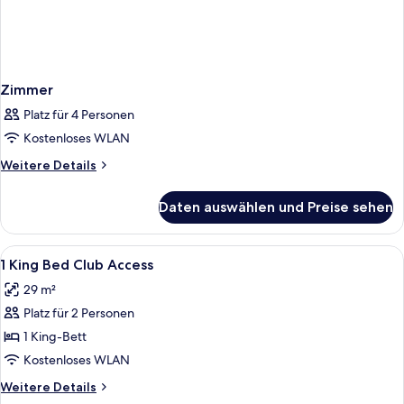
Zimmer
Platz für 4 Personen
Kostenloses WLAN
Weitere
Weitere Details
Details
für
Daten auswählen und Preise sehen
Zimmer
Alle
Ein Hotelzimmer mit einem großen Bet
10
1 King Bed Club Access
Fotos
29 m²
für
Platz für 2 Personen
1
King
1 King-Bett
Bed
Kostenloses WLAN
Club
Weitere
Weitere Details
Access
Details