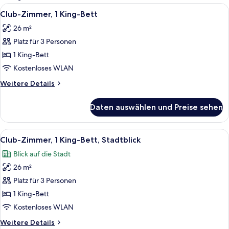
Zimmer
Alle
Ein Hotelzimmer mit Bett, Sofa, klein
7
Club-Zimmer, 1 King-Bett
Fotos
26 m²
für
Platz für 3 Personen
Club-
Zimmer,
1 King-Bett
1 King-
Kostenloses WLAN
Bett
Weitere
Weitere Details
anzeigen
Details
für
Daten auswählen und Preise sehen
Club-
Zimmer,
1 King-
Alle
Ein Hotelzimmer mit einem großen Bett,
6
Bett
Club-Zimmer, 1 King-Bett, Stadtblick
Fotos
Blick auf die Stadt
für
26 m²
Club-
Zimmer,
Platz für 3 Personen
1 King-
1 King-Bett
Bett,
Kostenloses WLAN
Stadtblick
Weitere
Weitere Details
anzeigen