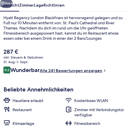
106+
Übersicht
Zimmer
Lage
Richtlinien
Hyatt Regency London Blackfriars ist hervorragend gelegen und zu
Fuß nur 10 Minuten entfernt von: St. Paul's Cathedral und River
Thames. Nachdem du dich im rund um die Uhr geöffneten
Fitnessbereich ausgepowert hast, kannst du im Restaurant etwas
essen oder bei einem Drink in einer der 2 Bars/Lounges
entspannen. Dieses Hotel im luxuriösen Stil bietet eine Snackbar
und eine Terrasse. Die öffentlichen Verkehrsmittel sind nur einen
Der
287 €
kurzen Fußmarsch entfernt: Zur U-Bahn-Station Blackfriars sind es
aktuelle
inkl. Steuern & Gebühren
nur wenige Schritte und zur U-Bahn-Station Farringdon 4 Minuten.
Preis
31. Aug.–1. Sept.
Lobby
beträgt
Bewertungen
Wunderbar
9,2
Alle 241 Bewertungen anzeigen
287 €.
9,2 von 10.
Beliebte Annehmlichkeiten
Haustiere erlaubt
Kostenloses WLAN
Restaurant
Zimmer mit Verbindungstür
verfügbar
Klimaanlage
Fitnessbereich