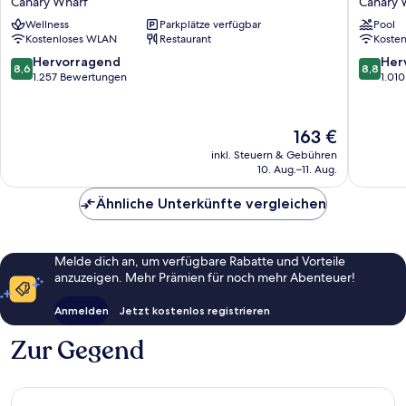
Canary Wharf
Canary 
Hotel,
Canary
Wellness
Parkplätze verfügbar
Pool
London
Wharf
Kostenloses WLAN
Restaurant
Koste
Canary
Hotel
Wharf
Canary
8.6
8.8
Hervorragend
Her
8,6
8,8
East
Wharf
von
von
1.257 Bewertungen
1.01
Canary
10,
10,
Wharf
Hervorragend,
Hervorr
1.257
1.010
Der
163 €
Bewertungen
Bewert
Preis
inkl. Steuern & Gebühren
beträgt
10. Aug.–11. Aug.
163 €
Ähnliche Unterkünfte vergleichen
Melde dich an, um verfügbare Rabatte und Vorteile
anzuzeigen. Mehr Prämien für noch mehr Abenteuer!
Anmelden
Jetzt kostenlos registrieren
Zur Gegend