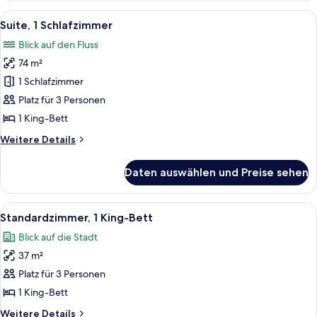
Schlafzimmer,
Alle
Ein Hotelzimmer mit einer Couch, eine
5
Flussblick
Suite, 1 Schlafzimmer
Fotos
Blick auf den Fluss
für
74 m²
Suite,
1
1 Schlafzimmer
Schlafzimmer
Platz für 3 Personen
anzeigen
1 King-Bett
Weitere
Weitere Details
Details
für
Daten auswählen und Preise sehen
Suite,
1
Schlafzimmer
Alle
Ein Hotelzimmer mit Bett, Nachttisch,
5
Standardzimmer, 1 King-Bett
Fotos
Blick auf die Stadt
für
37 m²
Standardzimmer,
1 King-
Platz für 3 Personen
Bett
1 King-Bett
anzeigen
Weitere
Weitere Details