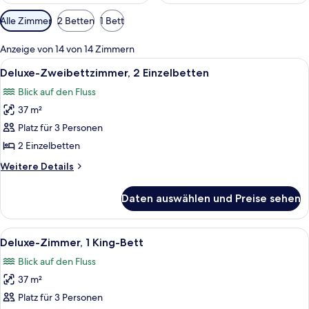
Verfügbare
Alle Zimmer
2 Betten
1 Bett
Filter
für
Anzeige von 14 von 14 Zimmern
Zimmer
Alle
Ein Hotelzimmer mit einem großen Bett
11
Deluxe-Zweibettzimmer, 2 Einzelbetten
Fotos
Blick auf den Fluss
für
37 m²
Deluxe-
Zweibettzimmer,
Platz für 3 Personen
2 Einzelbetten
2 Einzelbetten
anzeigen
Weitere
Weitere Details
Details
für
Daten auswählen und Preise sehen
Deluxe-
Zweibettzimmer,
2 Einzelbetten
Alle
Ein Hotelzimmer mit einem großen Bett
10
Deluxe-Zimmer, 1 King-Bett
Fotos
Blick auf den Fluss
für
37 m²
Deluxe-
Zimmer,
Platz für 3 Personen