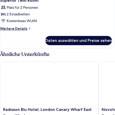
Superior Twin Room
Platz für 2 Personen
2 Einzelbetten
Kostenloses WLAN
Weitere
Weitere Details
Details
für
Daten auswählen und Preise sehen
Superior
Twin
Room
Ähnliche Unterkünfte
Radisson Blu Hotel, London Canary Wharf East
Novotel 
Radisson
Novotel
Radisson Blu Hotel, London Canary Wharf East
Novote
Blu
London