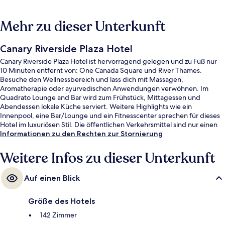
Mehr zu dieser Unterkunft
Canary Riverside Plaza Hotel
Canary Riverside Plaza Hotel ist hervorragend gelegen und zu Fuß nur
10 Minuten entfernt von: One Canada Square und River Thames.
Besuche den Wellnessbereich und lass dich mit Massagen,
Aromatherapie oder ayurvedischen Anwendungen verwöhnen. Im
Quadrato Lounge and Bar wird zum Frühstück, Mittagessen und
Abendessen lokale Küche serviert. Weitere Highlights wie ein
Innenpool, eine Bar/Lounge und ein Fitnesscenter sprechen für dieses
Hotel im luxuriösen Stil. Die öffentlichen Verkehrsmittel sind nur einen
kurzen Fußmarsch entfernt: Zur Station Westferry sind es 5 Minuten
Informationen zu den Rechten zur Stornierung
und zur DLR-Station Canary Wharf 9 Minuten.
Weitere Infos zu dieser Unterkunft
Auf einen Blick
Größe des Hotels
142 Zimmer