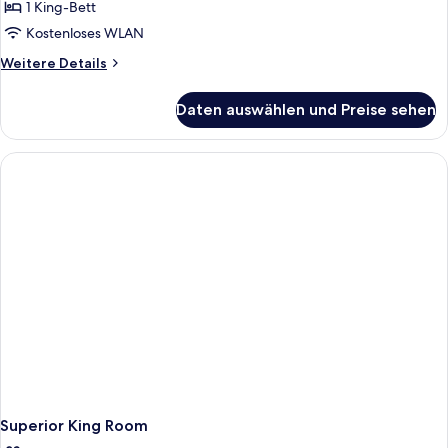
1 King-Bett
Kostenloses WLAN
Weitere
Weitere Details
Details
für
Daten auswählen und Preise sehen
Presidential
Suite
Superior King Room