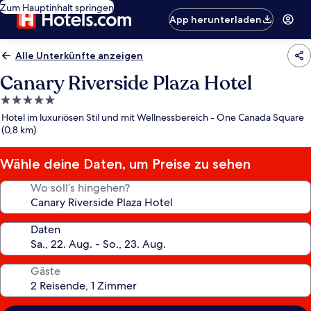
Zum Hauptinhalt springen
App herunterladen
Alle Unterkünfte anzeigen
Canary Riverside Plaza Hotel
5.0-
Sterne-
Hotel im luxuriösen Stil und mit Wellnessbereich - One Canada Square
Unterkunft
(0,8 km)
Wähle deine Daten, um Preise zu sehen
Wo soll’s hingehen?
Daten
Gäste