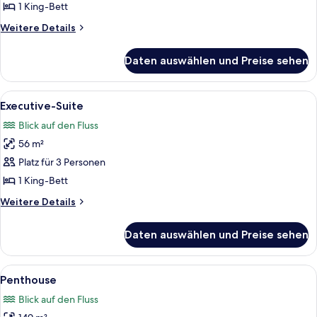
1 King-
1 King-Bett
Bett
Weitere
Weitere Details
anzeigen
Details
für
Daten auswählen und Preise sehen
Deluxe-
Zimmer,
1 King-
Alle
Ein Hotelzimmer mit großem Fenster, e
5
Bett
Executive-Suite
Fotos
Blick auf den Fluss
für
56 m²
Executive-
Suite
Platz für 3 Personen
anzeigen
1 King-Bett
Weitere
Weitere Details
Details
für
Daten auswählen und Preise sehen
Executive-
Suite
Alle
Ein großzügiger Wohnbereich mit Essti
8
Penthouse
Fotos
Blick auf den Fluss
für