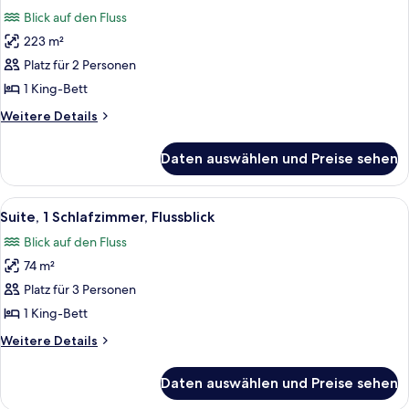
Fotos
Blick auf den Fluss
für
223 m²
Presidential-
Suite
Platz für 2 Personen
anzeigen
1 King-Bett
Weitere
Weitere Details
Details
für
Daten auswählen und Preise sehen
Presidential-
Suite
Alle
Ein Hotelzimmer mit großem Fenster, E
5
Suite, 1 Schlafzimmer, Flussblick
Fotos
Blick auf den Fluss
für
74 m²
Suite,
1
Platz für 3 Personen
Schlafzimmer,
1 King-Bett
Flussblick
Weitere
Weitere Details
anzeigen
Details
für
Daten auswählen und Preise sehen
Suite,
1