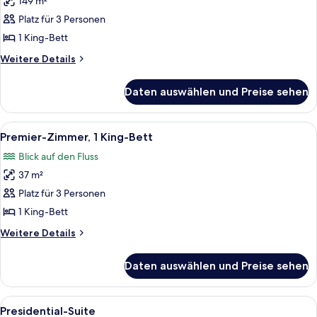
149 m²
Penthouse
anzeigen
Platz für 3 Personen
1 King-Bett
Weitere
Weitere Details
Details
für
Daten auswählen und Preise sehen
Penthouse
Alle
Ein Hotelzimmer mit einem großen Bett,
7
Premier-Zimmer, 1 King-Bett
Fotos
Blick auf den Fluss
für
37 m²
Premier-
Zimmer,
Platz für 3 Personen
1 King-
1 King-Bett
Bett
Weitere
Weitere Details
anzeigen
Details
für
Daten auswählen und Preise sehen
Premier-
Zimmer,
1 King-
Alle
Ein Hotelzimmer mit einem großen Bett
7
Bett
Presidential-Suite