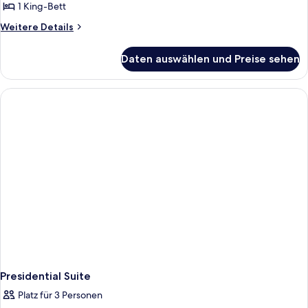
1 King-
1 King-Bett
Bett
Weitere
Weitere Details
anzeigen
Details
für
Daten auswählen und Preise sehen
Superior-
Zimmer,
1 King-
Bett
Presidential Suite
Platz für 3 Personen