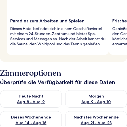
Paradies zum Arbeiten und Spielen
Frisch
Dieses Hotel befindet sich in einem Geschäftsviertel
Genieße 
mit einem 24-Stunden-Zentrum und bietet Spa-
den Gar
Services und Massagen an. Nach der Arbeit kannst du
köstlich
die Sauna, den Whirlpool und das Tennis genießen.
erwartet
Zimmeroptionen
Überprüfe die Verfügbarkeit für diese Daten
Überprüfe die Verfügbarkeit für heute Nacht, Aug. 8 - Aug. 9.
Überprüfe die Verfügbarkeit f
Heute Nacht
Morgen
Aug. 8 - Aug. 9
Aug. 9 - Aug. 10
Überprüfe die Verfügbarkeit für dieses Wochenende, Aug. 14 -
Überprüfe die Verfügbarkeit f
Dieses Wochenende
Nächstes Wochenende
Aug. 14 - Aug. 16
Aug. 21 - Aug. 23