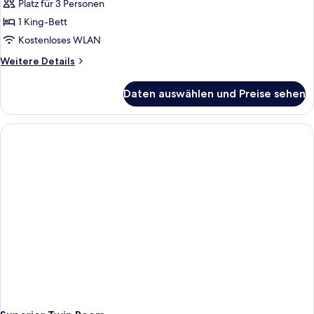
Platz für 3 Personen
1 King-Bett
Kostenloses WLAN
Weitere
Weitere Details
Details
für
Daten auswählen und Preise sehen
Superior
King
Room