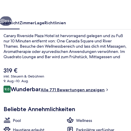
rück
Weiter
89+
Übersicht
Zimmer
Lage
Richtlinien
Canary Riverside Plaza Hotel ist hervorragend gelegen und zu Fuß
nur 10 Minuten entfernt von: One Canada Square und River
Thames. Besuche den Wellnessbereich und lass dich mit Massagen,
Aromatherapie oder ayurvedischen Anwendungen verwöhnen. Im
Quadrato Lounge and Bar wird zum Frühstück, Mittagessen und
Abendessen lokale Küche serviert. Weitere Highlights wie ein
Innenpool, eine Bar/Lounge und ein Fitnesscenter sprechen für
Der
319 €
dieses Hotel im luxuriösen Stil. Die öffentlichen Verkehrsmittel sind
aktuelle
inkl. Steuern & Gebühren
nur einen kurzen Fußmarsch entfernt: Zur Station Westferry sind es
Preis
9. Aug.–10. Aug.
5 Minuten und zur DLR-Station Canary Wharf 9 Minuten.
Fitnessbereich
beträgt
Bewertungen
Wunderbar
9,0
Alle 771 Bewertungen anzeigen
319 €.
9,0 von 10.
Beliebte Annehmlichkeiten
Pool
Wellness
Haustiere erlaubt
Parkplätze verfügbar