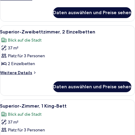
Details
für
Daten auswählen und Preise sehen
Standardzimmer,
1 King-
Bett
Alle
Ein Hotelzimmer mit Bett, Nachttischen
6
Superior-Zweibettzimmer, 2 Einzelbetten
Fotos
Blick auf die Stadt
für
37 m²
Superior-
Zweibettzimmer,
Platz für 3 Personen
2 Einzelbetten
2 Einzelbetten
anzeigen
Weitere
Weitere Details
Details
für
Daten auswählen und Preise sehen
Superior-
Zweibettzimmer,
2 Einzelbetten
Alle
Ein Hotelzimmer mit Bett, Schreibtisch
8
Superior-Zimmer, 1 King-Bett
Fotos
Blick auf die Stadt
für
37 m²
Superior-
Zimmer,
Platz für 3 Personen