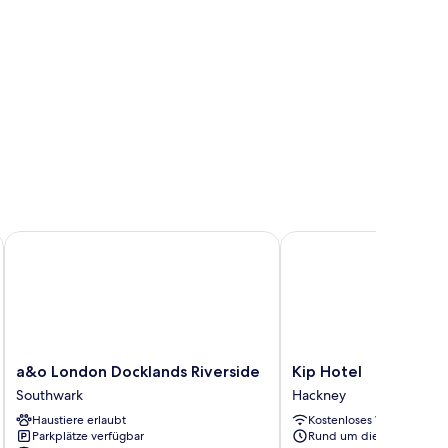
mmodation
a&o London Docklands Riverside
Kip Hotel
a&o
Kip
a&o London Docklands Riverside
Kip Hotel
London
Hotel
Southwark
Hackney
Docklands
Hackney
Haustiere erlaubt
Kostenloses WLAN
Riverside
Parkplätze verfügbar
Rund um die Uhr
Southwark