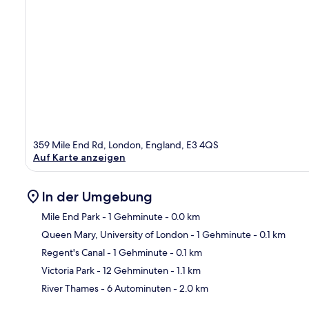
359 Mile End Rd, London, England, E3 4QS
Auf Karte anzeigen
In der Umgebung
Mile End Park
- 1 Gehminute
- 0.0 km
Queen Mary, University of London
- 1 Gehminute
- 0.1 km
Kar
Regent's Canal
- 1 Gehminute
- 0.1 km
Victoria Park
- 12 Gehminuten
- 1.1 km
River Thames
- 6 Autominuten
- 2.0 km