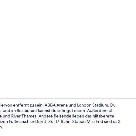
Superior-Do
iervon entfernt zu sein: ABBA Arena und London Stadium. Du
, und im Restaurant kannst du sehr gut essen. Außerdem ist
e und River Thames. Andere Reisende lieben das hilfsbereite
Außenberei
kurzen Fußmarsch entfernt: Zur U-Bahn-Station Mile End sind es 3
n.