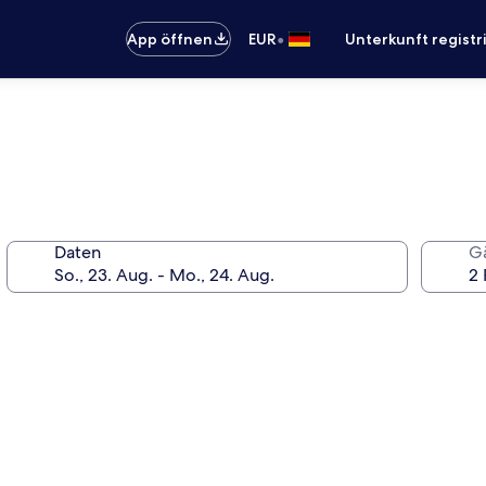
•
App öffnen
EUR
Unterkunft registr
Daten
G