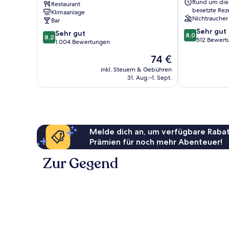
Rund um die
Restaurant
London
London
besetzte Rez
Klimaanlage
Shoreditch
Nichtraucher
Bar
East
8.0
Sehr gut
8.2
Tower
Sehr gut
8,0
8,2
von
512 Bewert
von
Hamlets
1.004 Bewertungen
10,
10,
Der
74 €
Sehr
Sehr
Preis
gut,
gut,
inkl. Steuern & Gebühren
beträgt
512
31. Aug.–1. Sept.
1.004
74 €
Bewertungen
Bewertungen
Melde dich an, um verfügbare Rabat
Prämien für noch mehr Abenteuer!
Zur Gegend