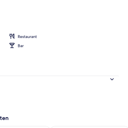
pelzimmer | Bügeleisen/Bügelbrett, kostenloses WLAN, Bettwäsche
Restaurant
Bar
aten