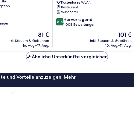
 Uhr
Kostenloses WLAN
Accommodation
eption
Restaurant
Stadtzentrum
Wäscherei
London
8.6
Hervorragend
8,6
ungen
von
1.008 Bewertungen
10,
Der
Der
81 €
101 €
Hervorragend,
Preis
Preis
1.008
inkl. Steuern & Gebühren
inkl. Steuern & Gebühren
beträgt
beträgt
16. Aug.–17. Aug.
10. Aug.–11. Aug.
Bewertungen
81 €
101 €
Ähnliche Unterkünfte vergleichen
te und Vorteile anzuzeigen. Mehr