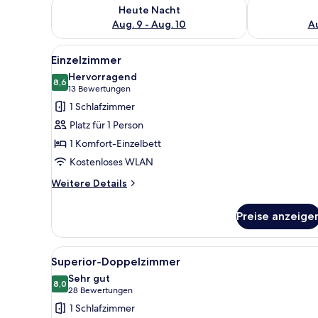
Überprüfe die Verfügbarkeit für heute Nacht, Aug. 9
Überprüfe die
Heute Nacht
Aug. 9 - Aug. 10
Au
Alle
Ein Schlafzimmer mit Holzkopf
4
Einzelzimmer
Fotos
Hervorragend
für
8,6
8,6 von 10
(13
13 Bewertungen
Einzelzimmer
Bewertungen)
1 Schlafzimmer
anzeigen
Platz für 1 Person
1 Komfort-Einzelbett
Kostenloses WLAN
Weitere
Weitere Details
Details
für
Preise anzeige
Einzelzimmer
Alle
Superior-Doppelzimmer | Büge
3
Superior-Doppelzimmer
Fotos
Sehr gut
für
8,0
8,0 von 10
(28
28 Bewertungen
Superior-
Bewertungen)
1 Schlafzimmer