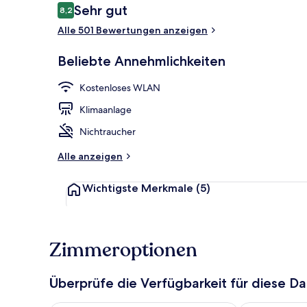
Bewertungen
Sehr gut
8,2
8,2 von 10.
Alle 501 Bewertungen anzeigen
Superior-Dop
Beliebte Annehmlichkeiten
Kostenloses WLAN
Klimaanlage
Nichtraucher
Alle anzeigen
Wichtigste Merkmale
(5)
Zimmeroptionen
Überprüfe die Verfügbarkeit für diese D