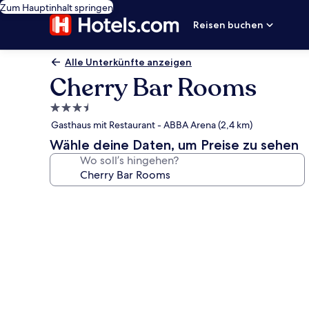
Zum Hauptinhalt springen
Reisen buchen
Alle Unterkünfte anzeigen
Cherry Bar Rooms
3.5-
Sterne-
Gasthaus mit Restaurant - ABBA Arena (2,4 km)
Unterkunft
Wähle deine Daten, um Preise zu sehen
Wo soll’s hingehen?
Fotogalerie
von
Cherry
Bar
Rooms