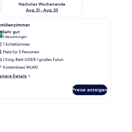
es Wochenende, Aug. 14 - Aug. 16.
Überprüfe die Verfügbarkeit für nächstes Wochenende, Aug. 2
Nächstes Wochenende
Aug. 21 - Aug. 23
Lampe sowie einem Beistelltisch mit Telefon und Fernbedienung.
Kopfteil, einem Nachttisch mit Fernbedienung und einem gelben Kissen.
le
Ein Schlafzimmer mit einem Bett, einem Nach
6
amilienzimmer
otos
Sehr gut
ür
0
8,0 von 10
(2
2 Bewertungen
amilienzimmer
Bewertungen)
1 Schlafzimmer
nzeigen
Platz für 3 Personen
1 King-Bett ODER 1 großes Futon
Kostenloses WLAN
itere
itere Details
tails
r
Preise anzeigen
milienzimmer