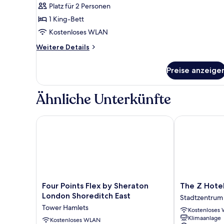
Doppelzimmer
Platz für 2 Personen
anzeigen
1 King-Bett
Kostenloses WLAN
Weitere
Weitere Details
Details
für
Preise anzeige
Superior-
Doppelzimmer
Ähnliche Unterkünfte
Four Points Flex by Sheraton London Shoreditch Eas
The Z Hotel S
Four
The
Four Points Flex by Sheraton
The Z Hotel
Points
Z
London Shoreditch East
Stadtzentrum
Flex
Hotel
Tower Hamlets
Kostenloses
by
Shoreditch
Klimaanlage
Sheraton
Kostenloses WLAN
Stadtzentrum