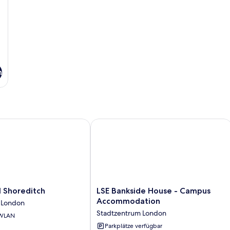
n
t
horeditch
LSE Bankside House - Campus Acco
LSE
 Shoreditch
LSE Bankside House - Campus
Bankside
Accommodation
 London
House
Stadtzentrum London
 WLAN
-
Campus
Parkplätze verfügbar