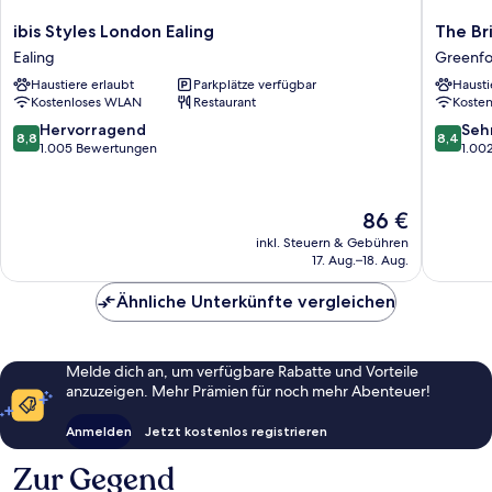
ibis
The
ibis Styles London Ealing
The Br
Styles
Bridge
Ealing
Greenf
London
Hotel
Haustiere erlaubt
Parkplätze verfügbar
Hausti
Ealing
Greenfo
Kostenloses WLAN
Restaurant
Koste
Ealing
Greenfo
8.8
8.4
Hervorragend
Seh
8,8
8,4
von
von
1.005 Bewertungen
1.00
10,
10,
Hervorragend,
Sehr
1.005
gut,
Der
86 €
Bewertungen
1.002
Preis
inkl. Steuern & Gebühren
Bewert
beträgt
17. Aug.–18. Aug.
86 €
Ähnliche Unterkünfte vergleichen
Melde dich an, um verfügbare Rabatte und Vorteile
anzuzeigen. Mehr Prämien für noch mehr Abenteuer!
Anmelden
Jetzt kostenlos registrieren
Zur Gegend