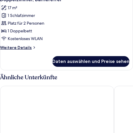
Fotos
17 m²
für
1 Schlafzimmer
Doppelzimmer,
barrierefrei
Platz für 2 Personen
anzeigen
1 Doppelbett
Kostenloses WLAN
Weitere
Weitere Details
Details
für
Daten auswählen und Preise sehen
Doppelzimmer,
barrierefrei
Ähnliche Unterkünfte
ibis Styles London Ealing
The Brid