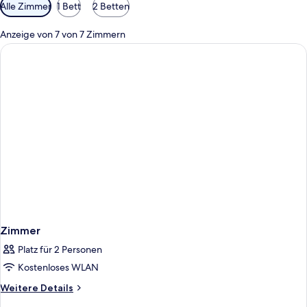
Verfügbare
Alle Zimmer
1 Bett
2 Betten
Filter
für
Anzeige von 7 von 7 Zimmern
Zimmer
Zimmer
Platz für 2 Personen
Kostenloses WLAN
Weitere
Weitere Details
Details