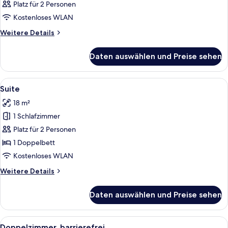
Platz für 2 Personen
Kostenloses WLAN
Weitere
Weitere Details
Details
für
Daten auswählen und Preise sehen
Zimmer
Alle
Ein modernes Hotelzimmer mit Schreib
8
Suite
Fotos
18 m²
für
1 Schlafzimmer
Suite
anzeigen
Platz für 2 Personen
1 Doppelbett
Kostenloses WLAN
Weitere
Weitere Details
Details
für
Daten auswählen und Preise sehen
Suite
Alle
Ein Hotelzimmer mit einem Bett, zwei
4
Doppelzimmer, barrierefrei