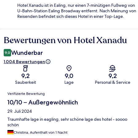
Hotel Xanadu ist in Ealing, nur einen 7-minütigen Fußweg von
U-Bahn-Station Ealing Broadway entfernt. Nach Meinung von
Reisenden befindet sich dieses Hotel in einer Top-Lage.
Bewertungen von Hotel Xanadu
Bewertungen
Wunderbar
9,0
1.004 Bewertungen
9,2
9,0
9,2
Sauberkeit
Lage
Personal & Service
Bewertungen
Verifizierte Bewertung
10/10 – Außergewöhnlich
29. Juli 2024
Traumhafte lage in eagling, sehr schöne lage des hotel - soooo
schön
Christina, Aufenthalt von 1 Nacht