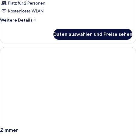
Platz für 2 Personen
Kostenloses WLAN
Weitere
Weitere Details
Details
für
Daten auswählen und Preise sehen
Zimmer
Zimmer