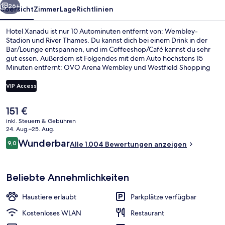
26+
Übersicht
Zimmer
Lage
Richtlinien
Hotel Xanadu ist nur 10 Autominuten entfernt von: Wembley-
Stadion und River Thames. Du kannst dich bei einem Drink in der
Bar/Lounge entspannen, und im Coffeeshop/Café kannst du sehr
gut essen. Außerdem ist Folgendes mit dem Auto höchstens 15
Minuten entfernt: OVO Arena Wembley und Westfield Shopping
Centre. Anderen Reisenden gefallen das hilfsbereite Personal und
die Lage sehr gut. Die öffentlichen Verkehrsmittel sind ganz in der
VIP Access
Nähe: Zur U-Bahn (U-Bahn-Station Ealing Broadway) sind es nur 7
Gehminuten.
Der
151 €
Fassade der Unterkunft
aktuelle
inkl. Steuern & Gebühren
Preis
24. Aug.–25. Aug.
beträgt
Bewertungen
Wunderbar
9,0
Alle 1.004 Bewertungen anzeigen
151 €.
9,0 von 10.
Beliebte Annehmlichkeiten
Haustiere erlaubt
Parkplätze verfügbar
Kostenloses WLAN
Restaurant