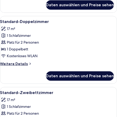
für
Daten auswählen und Preise sehen
Zimmer
Alle
Ein Hotelzimmer mit einem Bett, zwei
6
Standard-Doppelzimmer
Fotos
17 m²
für
1 Schlafzimmer
Standard-
Doppelzimmer
Platz für 2 Personen
anzeigen
1 Doppelbett
Kostenloses WLAN
Weitere
Weitere Details
Details
für
Daten auswählen und Preise sehen
Standard-
Doppelzimmer
Alle
Ein Hotelzimmer mit zwei Einzelbett
4
Standard-Zweibettzimmer
Fotos
17 m²
für
1 Schlafzimmer
Standard-
Zweibettzimmer
Platz für 2 Personen