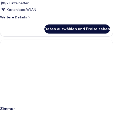
anzeigen
2 Einzelbetten
Kostenloses WLAN
Weitere
Weitere Details
Details
für
Daten auswählen und Preise sehen
Standard-
Zweibettzimmer
Zimmer