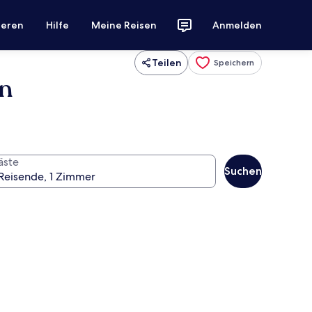
ieren
Hilfe
Meine Reisen
Anmelden
Teilen
Speichern
on
äste
Suchen