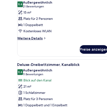
Außergewöhnlich
für
9,4
9,4 von 10
(21
21 Bewertungen
Doppelzimmer
Bewertungen)
15 m²
(Budget)
Platz für 2 Personen
anzeigen
1 Doppelbett
Kostenloses WLAN
Weitere
Weitere Details
Details
für
Preise anzeige
Doppelzimmer
(Budget)
Alle
Ein Hotelzimmer mit zwei Bett
14
Deluxe-Dreibettzimmer, Kanalblick
Fotos
Außergewöhnlich
für
9,4
9,4 von 10
(11
11 Bewertungen
Deluxe-
Bewertungen)
Blick auf den Kanal
Dreibettzimmer,
21 m²
Kanalblick
1 Schlafzimmer
anzeigen
Platz für 3 Personen
1 Doppelbett und 1 Einzelbett