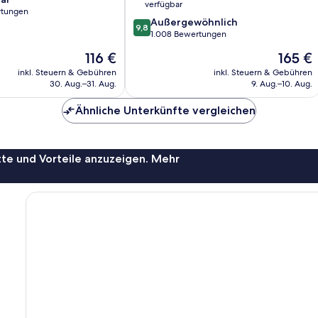
verfügbar
rtungen
9.8
Außergewöhnlich
9,8
von
1.008 Bewertungen
10,
Der
Der
116 €
165 €
Außergewöhnlich,
Preis
Preis
1.008
inkl. Steuern & Gebühren
inkl. Steuern & Gebühren
beträgt
beträgt
30. Aug.–31. Aug.
9. Aug.–10. Aug.
Bewertungen
116 €
165 €
Ähnliche Unterkünfte vergleichen
te und Vorteile anzuzeigen. Mehr