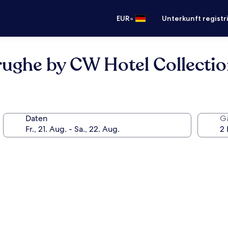
•
EUR
Unterkunft registr
rughe by CW Hotel Collecti
Daten
G