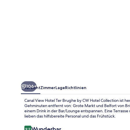
Brughe
by
CW
Hotel
Collection
106+
Übersicht
Zimmer
Lage
Richtlinien
Canal View Hotel Ter Brughe by CW Hotel Collection ist h
Gehminuten entfernt von: Grote Markt und Belfort von Br
einem Drink in der Bar/Lounge entspannen. Eine Terrass
lieben das hilfsbereite Personal und das Frühstück.
Bewertungen
Wunderbar
9,2