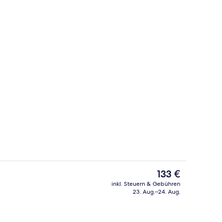
ge
Deluxe-Doppelzimmer, Kanalblick | M
Der
133 €
aktuelle
inkl. Steuern & Gebühren
Preis
23. Aug.–24. Aug.
ontinentales Frühstück gegen Gebühr
Basic-Vierbettzimmer | Minibar, Schr
beträgt
133 €.