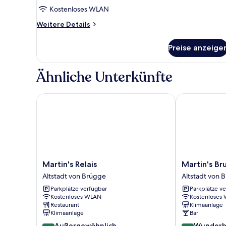
Kostenloses WLAN
Weitere
Weitere Details
Details
für
Preise anzeige
Deluxe-
Dreibettzimmer,
Kanalblick
Ähnliche Unterkünfte
Martin's Relais
Martin's Brug
Martin's
Martin's
Martin's Relais
Martin's Br
Relais
Brugge
Altstadt von Brügge
Altstadt von 
Altstadt
Altstadt
Parkplätze verfügbar
Parkplätze v
von
von
Kostenloses WLAN
Kostenloses
Brügge
Brügge
Restaurant
Klimaanlage
Klimaanlage
Bar
9.4
9.0
Außergewöhnlich
Wunderb