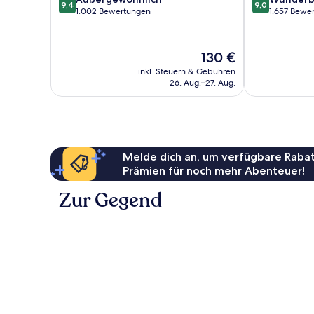
9,4
9,0
von
von
1.002 Bewertungen
1.657 Bewe
10,
10,
Außergewöhnlich,
Wunderbar,
1.002
1.657
Der
130 €
Bewertungen
Bewertungen
Preis
inkl. Steuern & Gebühren
beträgt
26. Aug.–27. Aug.
130 €
Melde dich an, um verfügbare Rabat
Prämien für noch mehr Abenteuer!
Zur Gegend