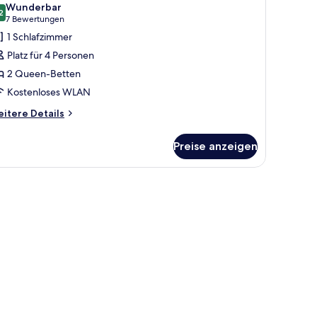
Wunderbar
ew)
ür
2
9,2 von 10
(7
7 Bewertungen
asic-
Bewertungen)
1 Schlafzimmer
ierbettzimmer
Platz für 4 Personen
nzeigen
2 Queen-Betten
Kostenloses WLAN
itere
itere Details
tails
r
Preise anzeigen
sic-
erbettzimmer
n.