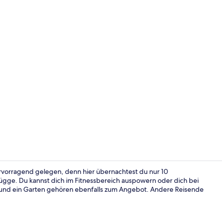
Lobby-Loun
ervorragend gelegen, denn hier übernachtest du nur 10
ügge. Du kannst dich im Fitnessbereich auspowern oder dich bei
e und ein Garten gehören ebenfalls zum Angebot. Andere Reisende
Tägliches k