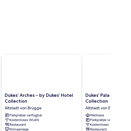
Dukes’ Arches – by Dukes’ Hotel Collection
Dukes’ Palace – by Duke
Dukes’
Dukes’
Dukes’ Arches – by Dukes’ Hotel
Dukes’ Palace – by D
Arches
Palace
Collection
Collection
–
–
Altstadt von Brügge
Altstadt von Brügge
by
by
Dukes’
Parkplätze verfügbar
Dukes’
Wellness
Kostenloses WLAN
Parkplätze verfügbar
Hotel
Hotel
Restaurant
Kostenloses WLAN
Collection
Collection
Klimaanlage
Restaurant