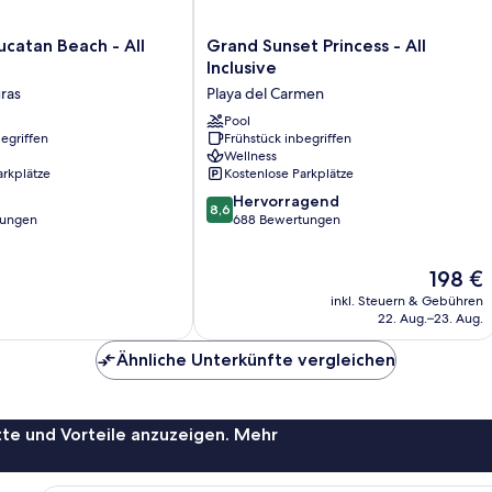
Grand
ucatan Beach - All
Grand Sunset Princess - All
Sunset
Inclusive
Princess
ras
Playa del Carmen
-
All
Pool
egriffen
Frühstück inbegriffen
Inclusive
Wellness
Playa
arkplätze
Kostenlose Parkplätze
del
8.6
Carmen
Hervorragend
8,6
von
tungen
688 Bewertungen
10,
Hervorragend,
Der
198 €
688
Preis
Bewertungen
inkl. Steuern & Gebühren
beträgt
22. Aug.–23. Aug.
198 €
Ähnliche Unterkünfte vergleichen
te und Vorteile anzuzeigen. Mehr