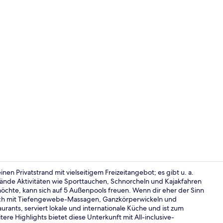
Influencer-V
einen Privatstrand mit vielseitigem Freizeitangebot; es gibt u. a.
nde Aktivitäten wie Sporttauchen, Schnorcheln und Kajakfahren
chte, kann sich auf 5 Außenpools freuen. Wenn dir eher der Sinn
Strandbar
eich mit Tiefengewebe-Massagen, Ganzkörperwickeln und
urants, serviert lokale und internationale Küche und ist zum
re Highlights bietet diese Unterkunft mit All-inclusive-