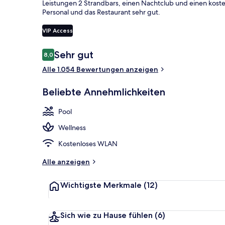
Leistungen 2 Strandbars, einen Nachtclub und einen koste
Personal und das Restaurant sehr gut.
VIP Access
Außenbereic
Bewertungen
Sehr gut
8,0
8,0 von 10.
Alle 1.054 Bewertungen anzeigen
Beliebte Annehmlichkeiten
Pool
Wellness
Kostenloses WLAN
Alle anzeigen
Wichtigste Merkmale
(12)
Sich wie zu Hause fühlen
(6)