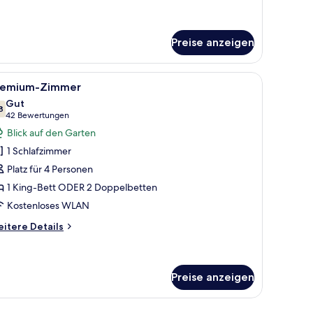
tails
r
ivileged
perior
Preise anzeigen
cean
ew
m Sessel und transparenten Vorhängen.
le
Ein Hotelzimmer mit Bett, Schreibtisch, Stuhl,
5
remium-Zimmer
otos
Gut
ür
8
7,8 von 10
(42
42 Bewertungen
remium-
Bewertungen)
Blick auf den Garten
immer
1 Schlafzimmer
nzeigen
Platz für 4 Personen
1 King-Bett ODER 2 Doppelbetten
Kostenloses WLAN
itere
itere Details
tails
r
emium-
immer
Preise anzeigen
nk.