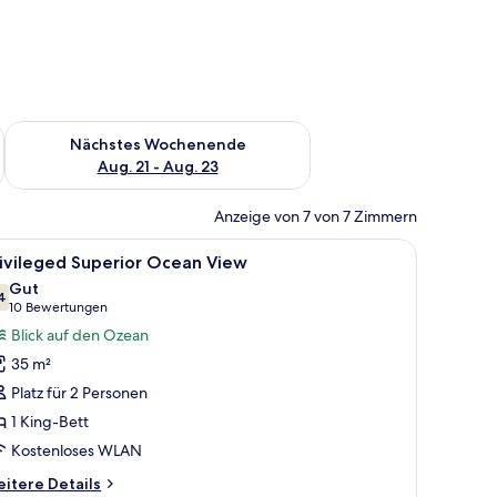
es Wochenende, Aug. 14 - Aug. 16.
Überprüfe die Verfügbarkeit für nächstes Wochenende, Aug. 2
Nächstes Wochenende
Aug. 21 - Aug. 23
Anzeige von 7 von 7 Zimmern
kon mit Blick auf Palmen.
m Holzkopfteil, einem Nachttisch, einem Fenster mit Vorhängen und Blick au
le
Ein Hotelzimmer mit einem großen Bett, zwei 
4
ivileged Superior Ocean View
otos
Gut
ür
4
7,4 von 10
(10
10 Bewertungen
rivileged
Bewertungen)
Blick auf den Ozean
uperior
35 m²
cean
Platz für 2 Personen
iew
1 King-Bett
nzeigen
Kostenloses WLAN
itere
itere Details