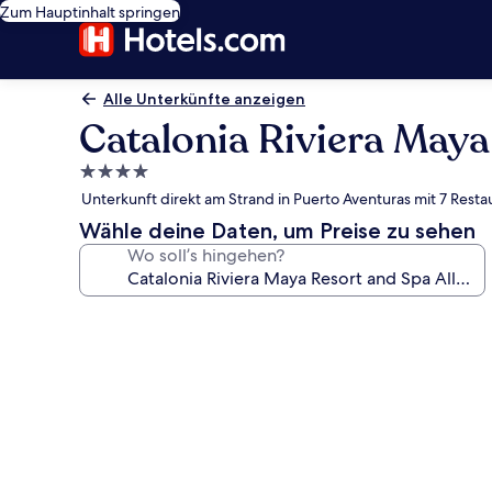
Zum Hauptinhalt springen
Alle Unterkünfte anzeigen
Catalonia Riviera Maya 
4.0-
Sterne-
Unterkunft direkt am Strand in Puerto Aventuras mit 7 Rest
Unterkunft
Wähle deine Daten, um Preise zu sehen
Wo soll’s hingehen?
Fotogalerie
von
Catalonia
Riviera
Maya
Resort