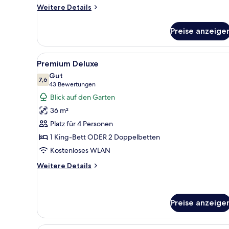
Weitere
Weitere Details
Details
für
Preise anzeige
Suite
(Privileged)
Alle
Ein Schlafzimmer mit einem Bet
6
Premium Deluxe
Fotos
Gut
für
7,6
7,6 von 10
(43
43 Bewertungen
Premium
Bewertungen)
Blick auf den Garten
Deluxe
36 m²
anzeigen
Platz für 4 Personen
1 King-Bett ODER 2 Doppelbetten
Kostenloses WLAN
Weitere
Weitere Details
Details
für
Premium
Deluxe
Preise anzeige
Ein Hotelzimmer mit zwei Bett