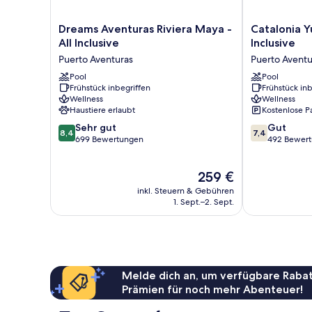
Dreams
Catalonia
Dreams Aventuras Riviera Maya -
Catalonia Y
Aventuras
Yucatan
All Inclusive
Inclusive
Riviera
Beach
Puerto Aventuras
Puerto Aventu
Maya
-
-
Pool
All
Pool
Frühstück inbegriffen
Frühstück inb
All
Inclusive
Wellness
Wellness
Inclusive
Puerto
Haustiere erlaubt
Kostenlose P
Puerto
Aventuras
8.4
7.4
Aventuras
Sehr gut
Gut
8,4
7,4
von
von
699 Bewertungen
492 Bewer
10,
10,
Sehr
Gut,
Der
259 €
gut,
492
Preis
699
Bewertungen
inkl. Steuern & Gebühren
beträgt
Bewertungen
1. Sept.–2. Sept.
259 €
Melde dich an, um verfügbare Rabat
Prämien für noch mehr Abenteuer!