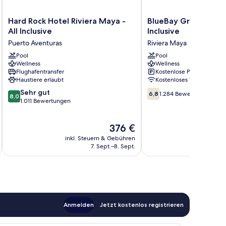
Hard
BlueBay
Hard Rock Hotel Riviera Maya -
BlueBay Grand Esmer
Rock
Grand
All Inclusive
Inclusive
Hotel
Esmeralda
Puerto Aventuras
Riviera Maya
Riviera
All
Maya
Pool
Inclusive
Pool
Wellness
Wellness
-
Riviera
Flughafentransfer
Kostenlose Parkplätze
All
Maya
Haustiere erlaubt
Kostenloses WLAN
Inclusive
8.0
6.8
Puerto
Sehr gut
6,8
1.284 Bewertungen
8,0
von
von
Aventuras
1.011 Bewertungen
10,
10,
Sehr
1.284
Der
376 €
gut,
Bewertungen
Preis
1.011
inkl. Steuern & Gebühren
inkl. S
beträgt
Bewertungen
7. Sept.–8. Sept.
376 €
Anmelden
Jetzt kostenlos registrieren