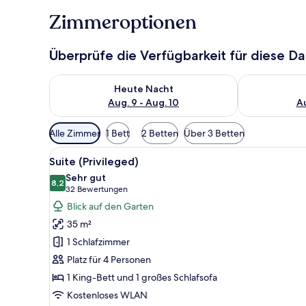
Zimmeroptionen
Überprüfe die Verfügbarkeit für diese D
Überprüfe die Verfügbarkeit für heute Nacht, Aug. 9
Überprüfe die
Heute Nacht
Aug. 9 - Aug. 10
Au
Verfügbare
Alle Zimmer
1 Bett
2 Betten
Über 3 Betten
Filter
Alle
Ein modernes Hotelzimmer mit 
für
5
Suite (Privileged)
Fotos
Zimmer
Sehr gut
für
8,2
8,2 von 10
(32
32 Bewertungen
Suite
Bewertungen)
Blick auf den Garten
(Privileged)
35 m²
anzeigen
1 Schlafzimmer
Platz für 4 Personen
1 King-Bett und 1 großes Schlafsofa
Kostenloses WLAN