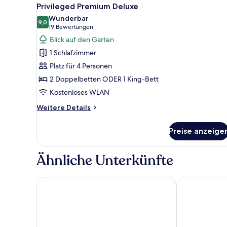
Alle
6
Privileged Premium Deluxe
Fotos
Wunderbar
für
9,0
9,0 von 10
(19
19 Bewertungen
Privileged
Bewertungen)
Blick auf den Garten
Premium
1 Schlafzimmer
Deluxe
Platz für 4 Personen
anzeigen
2 Doppelbetten ODER 1 King-Bett
Kostenloses WLAN
Weitere
Weitere Details
Details
für
Preise anzeige
Privileged
Premium
Deluxe
Ähnliche Unterkünfte
Dreams Aventuras Riviera Maya - All Inclusive
Catalonia Yuca