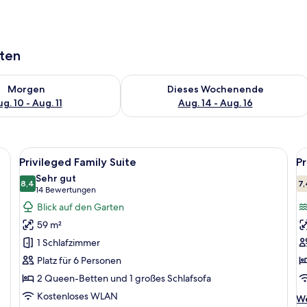
aten
 - Aug. 10.
 Verfügbarkeit für morgen, Aug. 10 - Aug. 11.
Überprüfe die Verfügbarkeit für dies
Morgen
Dieses Wochenende
g. 10 - Aug. 11
Aug. 14 - Aug. 16
einem großen Bett, einem Fernseher, einem Deckenventilator und einem Bal
Alle
Ein Hotelzimmer mit zwei Betten, eine
Al
7
Privileged Family Suite
Pr
Fotos
F
Sehr gut
für
8,4
f
7,
8,4 von 10
(14
14 Bewertungen
Privileged
P
Bewertungen)
Blick auf den Garten
Family
S
59 m²
Suite
O
1 Schlafzimmer
anzeigen
V
Platz für 6 Personen
a
2 Queen-Betten und 1 großes Schlafsofa
Kostenloses WLAN
We
We