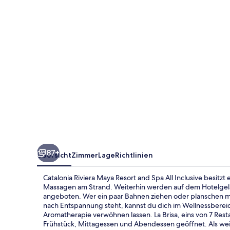
and
Spa
All
Inclusive
87+
Übersicht
Zimmer
Lage
Richtlinien
Catalonia Riviera Maya Resort and Spa All Inclusive besitzt 
Massagen am Strand. Weiterhin werden auf dem Hotelgelä
angeboten. Wer ein paar Bahnen ziehen oder planschen mö
nach Entspannung steht, kannst du dich im Wellnessber
Aromatherapie verwöhnen lassen. La Brisa, eins von 7 Resta
Frühstück, Mittagessen und Abendessen geöffnet. Als weite