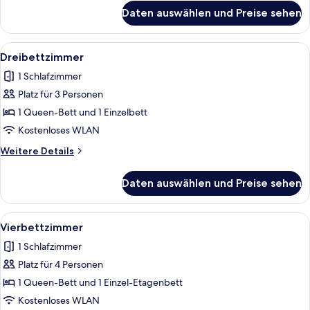
für
Daten auswählen und Preise sehen
Zweibettzimmer
Alle
Dreibettzimmer | Schreibtisch, laptopg
4
Dreibettzimmer
Fotos
1 Schlafzimmer
für
Platz für 3 Personen
Dreibettzimmer
anzeigen
1 Queen-Bett und 1 Einzelbett
Kostenloses WLAN
Weitere
Weitere Details
Details
für
Daten auswählen und Preise sehen
Dreibettzimmer
Alle
Vierbettzimmer | Schreibtisch, laptopg
4
Vierbettzimmer
Fotos
1 Schlafzimmer
für
Platz für 4 Personen
Vierbettzimmer
anzeigen
1 Queen-Bett und 1 Einzel-Etagenbett
Kostenloses WLAN