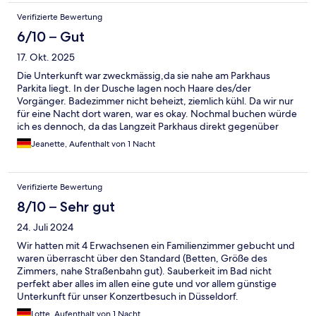
Verifizierte Bewertung
6/10 – Gut
17. Okt. 2025
Die Unterkunft war zweckmässig,da sie nahe am Parkhaus
Parkita liegt. In der Dusche lagen noch Haare des/der
Vorgänger. Badezimmer nicht beheizt, ziemlich kühl. Da wir nur
für eine Nacht dort waren, war es okay. Nochmal buchen würde
ich es dennoch, da das Langzeit Parkhaus direkt gegenüber
liegt und es somit sehr praktisch ist, in den Urlaub zu verreisen.
Jeanette, Aufenthalt von 1 Nacht
Verifizierte Bewertung
8/10 – Sehr gut
24. Juli 2024
Wir hatten mit 4 Erwachsenen ein Familienzimmer gebucht und
waren überrascht über den Standard (Betten, Größe des
Zimmers, nahe Straßenbahn gut). Sauberkeit im Bad nicht
perfekt aber alles im allen eine gute und vor allem günstige
Unterkunft für unser Konzertbesuch in Düsseldorf.
Lotte, Aufenthalt von 1 Nacht