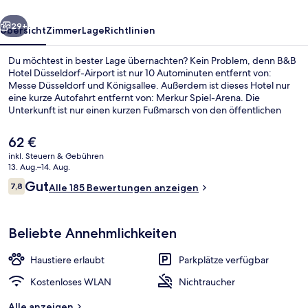
rück
Weiter
29+
Übersicht
Zimmer
Lage
Richtlinien
Du möchtest in bester Lage übernachten? Kein Problem, denn B&B
Hotel Düsseldorf-Airport ist nur 10 Autominuten entfernt von:
Messe Düsseldorf und Königsallee. Außerdem ist dieses Hotel nur
eine kurze Autofahrt entfernt von: Merkur Spiel-Arena. Die
Unterkunft ist nur einen kurzen Fußmarsch von den öffentlichen
Verkehrsmitteln entfernt: Zur U-Bahn läuft man 3 Minuten
(Straßenbahnhaltestelle PSD Bank Dome) bzw. 8 Minuten
Der
62 €
(Straßenbahnhaltestelle DOME - Am Hülserhof).
aktuelle
inkl. Steuern & Gebühren
Preis
13. Aug.–14. Aug.
Speisen
beträgt
Bewertungen
Gut
7,8
Alle 185 Bewertungen anzeigen
62 €.
7,8 von 10.
Beliebte Annehmlichkeiten
Haustiere erlaubt
Parkplätze verfügbar
Kostenloses WLAN
Nichtraucher
Alle anzeigen