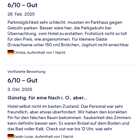
6/10 – Gut
28. Feb. 2025
Parkmöglichkeit sehr schlecht, mussten im Parkhaus gegen
Gebühr parken. Besser wäre hier, die Parkgebühr bei
Übernachtung, vom Hotel zu erstatten. Frühstück nicht so toll
für den Preis, wie angenommen. Für kleinere Gäste
(Erwachsene unter 150 cm) Brötchen, Joghurt nicht erreichbar
(zu hoch aufgebaut).
Christa, Aufenthalt von 1 Nacht
Verifizierte Bewertung
6/10 – Gut
3. Okt. 2025
Günstig, für eine Nach i. O., aber...
Hotel selbst nicht im besten Zustand. Das Personal war sehr
freundlich, aber etwas überfordert. Wir haben den korrekten
Pin für den falschen Raum bekommen. Sauberkeit des Zimmers
kann definitiv besser sein. Es waren Brösel auf dem Boden und
das Bad voller Kalk. Check out war bis 12 Uhr, was sehr
angenehm ist. Problem nur, morgens um halb 9 stand ein
Sarah-Luise, Aufenthalt von 1 Nacht