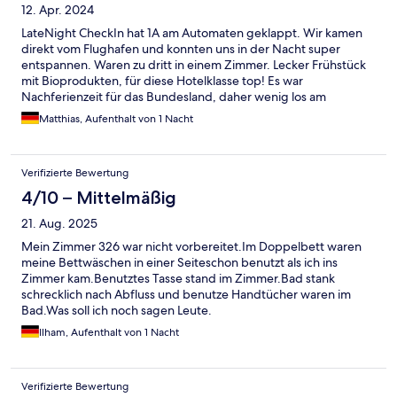
12. Apr. 2024
LateNight CheckIn hat 1A am Automaten geklappt. Wir kamen
direkt vom Flughafen und konnten uns in der Nacht super
entspannen. Waren zu dritt in einem Zimmer. Lecker Frühstück
mit Bioprodukten, für diese Hotelklasse top! Es war
Nachferienzeit für das Bundesland, daher wenig los am
Frühstück. Falls wir mal wieder ab DUS fliegen ist das eine Top
Matthias, Aufenthalt von 1 Nacht
Adresse die wir sicherlich wieder nutzen werden.
Verifizierte Bewertung
4/10 – Mittelmäßig
21. Aug. 2025
Mein Zimmer 326 war nicht vorbereitet.Im Doppelbett waren
meine Bettwäschen in einer Seiteschon benutzt als ich ins
Zimmer kam.Benutztes Tasse stand im Zimmer.Bad stank
schrecklich nach Abfluss und benutze Handtücher waren im
Bad.Was soll ich noch sagen Leute.
Ilham, Aufenthalt von 1 Nacht
Verifizierte Bewertung