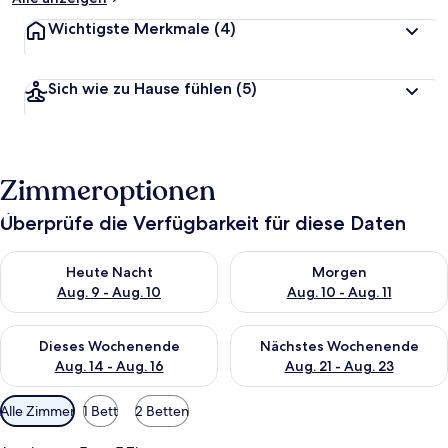
Wichtigste Merkmale
(4)
Sich wie zu Hause fühlen
(5)
Zimmeroptionen
Überprüfe die Verfügbarkeit für diese Daten
Überprüfe die Verfügbarkeit für heute Nacht, Aug. 9 - Aug. 10
Überprüfe die Verfügbarkeit fü
Heute Nacht
Morgen
Aug. 9 - Aug. 10
Aug. 10 - Aug. 11
Überprüfe die Verfügbarkeit für dieses Wochenende, Aug. 14 -
Überprüfe die Verfügbarkeit f
Dieses Wochenende
Nächstes Wochenende
Aug. 14 - Aug. 16
Aug. 21 - Aug. 23
Verfügbare
Alle Zimmer
1 Bett
2 Betten
Filter
für