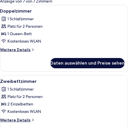
Anzeige von 7 von 7 Zimmern
Zimmer
Alle
Doppelzimmer | Schreibtisch, laptopgee
3
Doppelzimmer
Fotos
1 Schlafzimmer
für
Platz für 2 Personen
Doppelzimmer
anzeigen
1 Queen-Bett
Kostenloses WLAN
Weitere
Weitere Details
Details
für
Daten auswählen und Preise sehen
Doppelzimmer
Alle
Zweibettzimmer | Schreibtisch, laptopg
4
Zweibettzimmer
Fotos
1 Schlafzimmer
für
Platz für 2 Personen
Zweibettzimmer
anzeigen
2 Einzelbetten
Kostenloses WLAN
Weitere
Weitere Details
Details