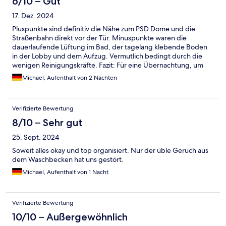
6/10 – Gut
17. Dez. 2024
Pluspunkte sind definitiv die Nähe zum PSD Dome und die
Straßenbahn direkt vor der Tür. Minuspunkte waren die
dauerlaufende Lüftung im Bad, der tagelang klebende Boden
in der Lobby und dem Aufzug. Vermutlich bedingt durch die
wenigen Reinigungskräfte. Fazit: Für eine Übernachtung, um
eine Veranstaltung im DOME zu besuchen, absolut ausreichend.
Michael, Aufenthalt von 2 Nächten
Verifizierte Bewertung
8/10 – Sehr gut
25. Sept. 2024
Soweit alles okay und top organisiert. Nur der üble Geruch aus
dem Waschbecken hat uns gestört.
Michael, Aufenthalt von 1 Nacht
Verifizierte Bewertung
10/10 – Außergewöhnlich