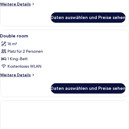
Weitere
Weitere Details
Details
für
Daten auswählen und Preise sehen
Zimmer
Alle
Schreibtisch, laptopgeeigneter Arbeits
1
Double room
Fotos
16 m²
für
Platz für 2 Personen
Double
room
1 King-Bett
anzeigen
Kostenloses WLAN
Weitere
Weitere Details
Details
für
Daten auswählen und Preise sehen
Double
room