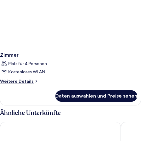
Zimmer
Platz für 4 Personen
Kostenloses WLAN
Weitere
Weitere Details
Details
für
Daten auswählen und Preise sehen
Zimmer
Ähnliche Unterkünfte
ibis Duesseldorf Airport
Maritim 