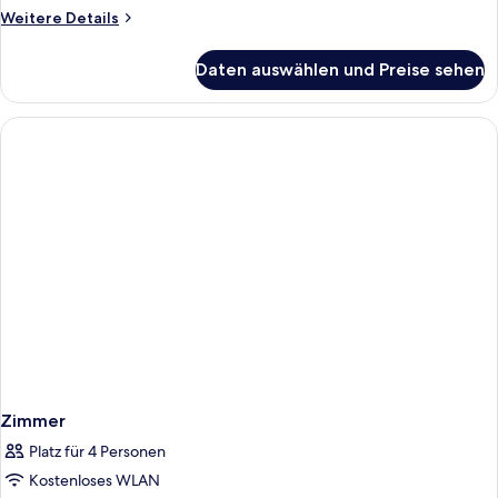
Weitere
Weitere Details
Details
für
Daten auswählen und Preise sehen
Vierbettzimmer
Zimmer
Platz für 4 Personen
Kostenloses WLAN