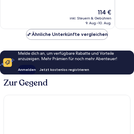
Hervorragend,
Hervorr
1.221
1.003
Der
114 €
Bewertungen
Bewert
Preis
inkl. Steuern & Gebühren
beträgt
9. Aug.–10. Aug.
114 €
Ähnliche Unterkünfte vergleichen
Melde dich an, um verfügbare Rabatte und Vorteile
anzuzeigen. Mehr Prämien für noch mehr Abenteuer!
Anmelden
Jetzt kostenlos registrieren
Zur Gegend