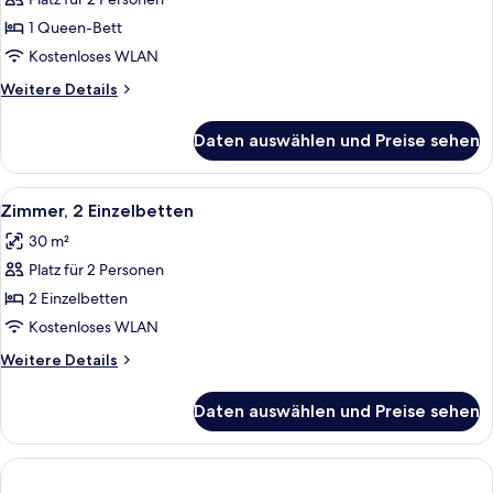
Zimmer,
1
1 Queen-Bett
Queen-
Kostenloses WLAN
Bett
Weitere
Weitere Details
anzeigen
Details
für
Daten auswählen und Preise sehen
Zimmer,
1
Queen-
Alle
Ein Hotelzimmer mit zwei Betten, einem
8
Bett
Zimmer, 2 Einzelbetten
Fotos
30 m²
für
Platz für 2 Personen
Zimmer,
2 Einzelbetten
2 Einzelbetten
anzeigen
Kostenloses WLAN
Weitere
Weitere Details
Details
für
Daten auswählen und Preise sehen
Zimmer,
2 Einzelbetten