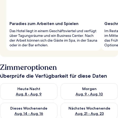
Paradies zum Arbeiten und Spielen
Geschm
Das Hotel liegt in einem Geschäftsviertel und verfügt
Im Resta
über Tagungsräume und ein Business Center. Nach
im Mitte
der Arbeit können sich die Gäste im Spa, in der Sauna
das Frü
oder in der Bar erholen.
Optione
Zimmeroptionen
Überprüfe die Verfügbarkeit für diese Daten
Überprüfe die Verfügbarkeit für heute Nacht, Aug. 8 - Aug. 9.
Überprüfe die Verfügbarkeit f
Heute Nacht
Morgen
Aug. 8 - Aug. 9
Aug. 9 - Aug. 10
Überprüfe die Verfügbarkeit für dieses Wochenende, Aug. 14 -
Überprüfe die Verfügbarkeit f
Dieses Wochenende
Nächstes Wochenende
Aug. 14 - Aug. 16
Aug. 21 - Aug. 23