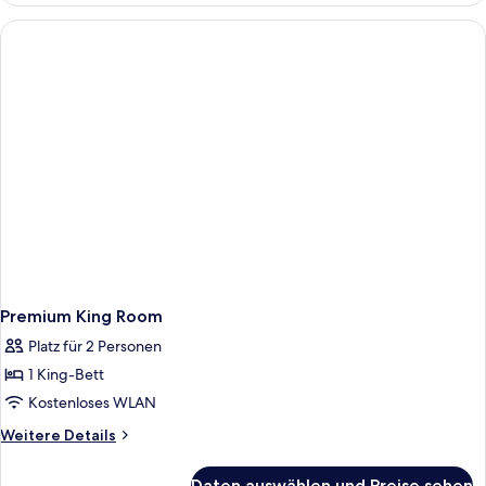
1 King-
Bett
Premium King Room
Platz für 2 Personen
1 King-Bett
Kostenloses WLAN
Weitere
Weitere Details
Details
für
Daten auswählen und Preise sehen