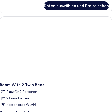
für
Daten auswählen und Preise sehen
Deluxe
Room
(Single
Bed)
Room With 2 Twin Beds
Platz für 2 Personen
2 Einzelbetten
Kostenloses WLAN
Weitere