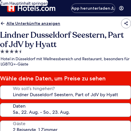
Zum Hauptinhalt springen
App herunterladen
Alle Unterkünfte anzeigen
Lindner Dusseldorf Seestern, Part
of JdV by Hyatt
4.5-
Sterne-
Hotel in Düsseldorf mit Wellnessbereich und Restaurant, besonders für
Unterkunft
LGBTQ+-Gäste
Wähle deine Daten, um Preise zu sehen
Wo soll’s hingehen?
Daten
Gäste