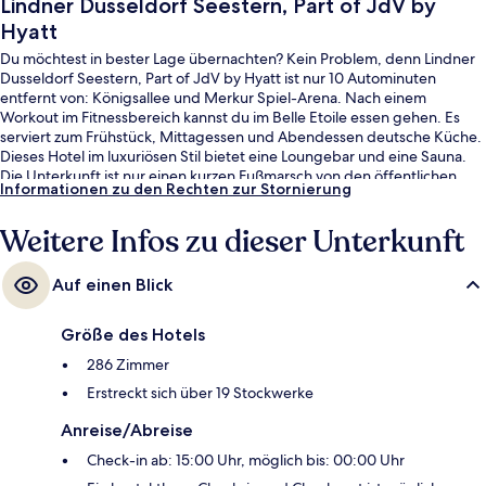
Lindner Dusseldorf Seestern, Part of JdV by
Hyatt
Du möchtest in bester Lage übernachten? Kein Problem, denn Lindner
Dusseldorf Seestern, Part of JdV by Hyatt ist nur 10 Autominuten
entfernt von: Königsallee und Merkur Spiel-Arena. Nach einem
Workout im Fitnessbereich kannst du im Belle Etoile essen gehen. Es
serviert zum Frühstück, Mittagessen und Abendessen deutsche Küche.
Dieses Hotel im luxuriösen Stil bietet eine Loungebar und eine Sauna.
Die Unterkunft ist nur einen kurzen Fußmarsch von den öffentlichen
Informationen zu den Rechten zur Stornierung
Verkehrsmitteln entfernt: Zur U-Bahn läuft man 7 Minuten (Stadtbahn-
Haltestelle Am Seestern) bzw. 13 Minuten (Stadtbahn-Haltestelle
Weitere Infos zu dieser Unterkunft
Prinzenallee).
Auf einen Blick
Größe des Hotels
286 Zimmer
Erstreckt sich über 19 Stockwerke
Anreise/Abreise
Check-in ab: 15:00 Uhr, möglich bis: 00:00 Uhr