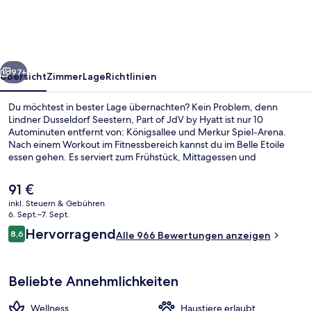
Part
of
JdV
rück
Weiter
by
97+
Übersicht
Zimmer
Lage
Richtlinien
Hyatt
Du möchtest in bester Lage übernachten? Kein Problem, denn
Lindner Dusseldorf Seestern, Part of JdV by Hyatt ist nur 10
Autominuten entfernt von: Königsallee und Merkur Spiel-Arena.
Nach einem Workout im Fitnessbereich kannst du im Belle Etoile
essen gehen. Es serviert zum Frühstück, Mittagessen und
Abendessen deutsche Küche. Dieses Hotel im luxuriösen Stil bietet
eine Loungebar und eine Sauna. Die Unterkunft ist nur einen kurzen
Der
91 €
Fußmarsch von den öffentlichen Verkehrsmitteln entfernt: Zur U-
aktuelle
inkl. Steuern & Gebühren
Bahn läuft man 7 Minuten (Stadtbahn-Haltestelle Am Seestern) bzw.
Preis
6. Sept.–7. Sept.
13 Minuten (Stadtbahn-Haltestelle Prinzenallee).
Bar auf der Dachterrasse
beträgt
Bewertungen
Hervorragend
8,6
Alle 966 Bewertungen anzeigen
91 €.
8,6 von 10.
Beliebte Annehmlichkeiten
Wellness
Haustiere erlaubt