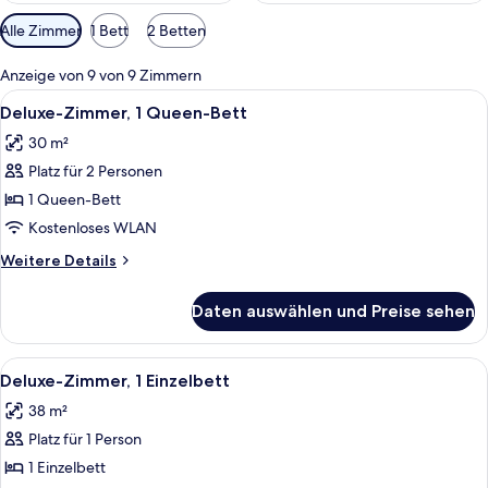
Verfügbare
Alle Zimmer
1 Bett
2 Betten
Filter
für
Anzeige von 9 von 9 Zimmern
Zimmer
Alle
Ein modernes Hotelzimmer mit einem g
10
Deluxe-Zimmer, 1 Queen-Bett
Fotos
30 m²
für
Platz für 2 Personen
Deluxe-
Zimmer,
1 Queen-Bett
1
Kostenloses WLAN
Queen-
Weitere
Weitere Details
Bett
Details
anzeigen
für
Daten auswählen und Preise sehen
Deluxe-
Zimmer,
1
Alle
Ein Hotelzimmer mit einem großen Bett,
6
Queen-
Deluxe-Zimmer, 1 Einzelbett
Fotos
Bett
38 m²
für
Platz für 1 Person
Deluxe-
Zimmer,
1 Einzelbett