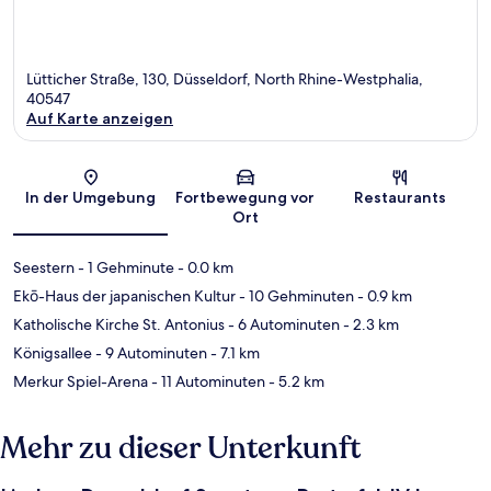
Lütticher Straße, 130, Düsseldorf, North Rhine-Westphalia,
40547
Auf Karte anzeigen
Karte
In der Umgebung
Fortbewegung vor
Restaurants
Ort
Seestern
- 1 Gehminute
- 0.0 km
Ekō-Haus der japanischen Kultur
- 10 Gehminuten
- 0.9 km
Katholische Kirche St. Antonius
- 6 Autominuten
- 2.3 km
Königsallee
- 9 Autominuten
- 7.1 km
Merkur Spiel-Arena
- 11 Autominuten
- 5.2 km
Mehr zu dieser Unterkunft