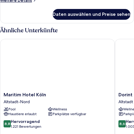
Weitere Details
Details
für
Daten auswählen und Preise sehen
Room
With
2
Ähnliche Unterkünfte
Twin
Beds
Maritim Hotel Köln
Dorint H
Maritim
Dorint
Maritim Hotel Köln
Dorint
Hotel
Hotel
Altstadt-Nord
Altstadt
Köln
am
Pool
Wellness
Wellne
Altstadt-
Heumar
Haustiere erlaubt
Parkplätze verfügbar
Parkpl
Nord
Köln
Altstadt
8.8
8.6
Hervorragend
Her
8,8
8,6
Köln
von
von
1.221 Bewertungen
1.00
10,
10,