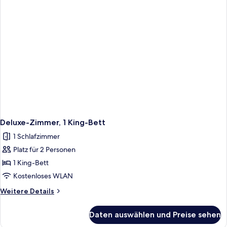
Deluxe-Zimmer, 1 King-Bett
1 Schlafzimmer
Platz für 2 Personen
1 King-Bett
Kostenloses WLAN
Weitere
Weitere Details
Details
für
Daten auswählen und Preise sehen
Deluxe-
Zimmer,