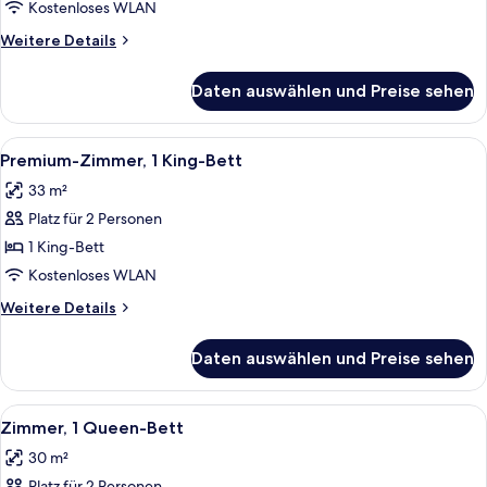
1 Einzelbett
Kostenloses WLAN
anzeigen
Weitere
Weitere Details
Details
für
Daten auswählen und Preise sehen
Deluxe-
Zimmer,
1 Einzelbett
Alle
Ein modernes Hotelzimmer mit einer Sit
6
Premium-Zimmer, 1 King-Bett
Fotos
33 m²
für
Platz für 2 Personen
Premium-
Zimmer,
1 King-Bett
1 King-
Kostenloses WLAN
Bett
Weitere
Weitere Details
anzeigen
Details
für
Daten auswählen und Preise sehen
Premium-
Zimmer,
1 King-
Alle
Ein Hotelzimmer mit einem großen Bett,
11
Bett
Zimmer, 1 Queen-Bett
Fotos
30 m²
für
Platz für 2 Personen