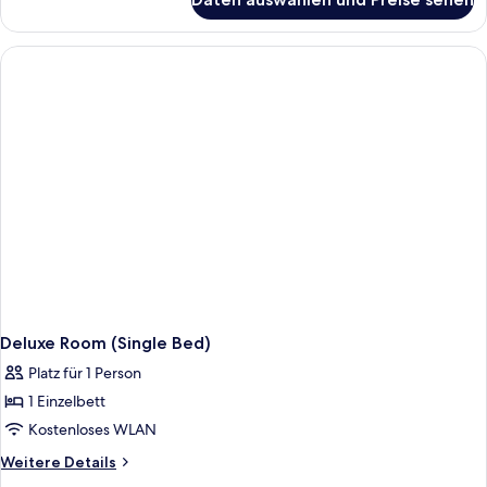
Premium
King
Room
Deluxe Room (Single Bed)
Platz für 1 Person
1 Einzelbett
Kostenloses WLAN
Weitere
Weitere Details
Details