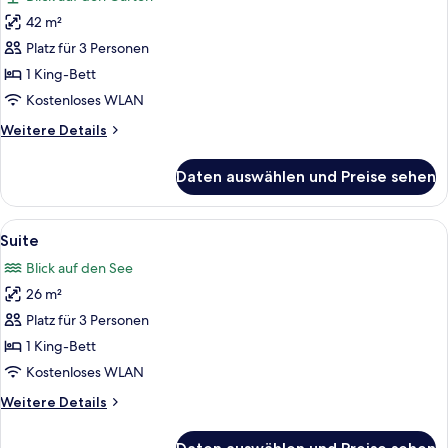
für
42 m²
Junior-
Suite
Platz für 3 Personen
(Split
1 King-Bett
Level)
Kostenloses WLAN
anzeigen
Weitere
Weitere Details
Details
für
Daten auswählen und Preise sehen
Junior-
Suite
(Split
Alle
Ein Hotelzimmer mit einem großen Bet
2
Level)
Suite
Fotos
Blick auf den See
für
26 m²
Suite
anzeigen
Platz für 3 Personen
1 King-Bett
Kostenloses WLAN
Weitere
Weitere Details
Details
für