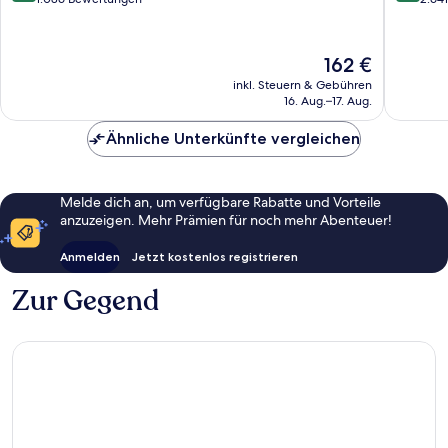
10,
10,
Wunderbar,
Wunder
1.086
2.641
Der
162 €
Bewertungen
Bewert
Preis
inkl. Steuern & Gebühren
beträgt
16. Aug.–17. Aug.
162 €
Ähnliche Unterkünfte vergleichen
Melde dich an, um verfügbare Rabatte und Vorteile
anzuzeigen. Mehr Prämien für noch mehr Abenteuer!
Anmelden
Jetzt kostenlos registrieren
Zur Gegend