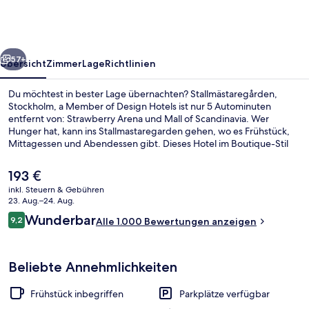
Member
of
Design
rück
Weiter
Hotels
57+
Übersicht
Zimmer
Lage
Richtlinien
Du möchtest in bester Lage übernachten? Stallmästaregården,
Stockholm, a Member of Design Hotels ist nur 5 Autominuten
entfernt von: Strawberry Arena und Mall of Scandinavia. Wer
Hunger hat, kann ins Stallmastaregarden gehen, wo es Frühstück,
Mittagessen und Abendessen gibt. Dieses Hotel im Boutique-Stil
bietet eine Loungebar und einen Garten.
Der
193 €
aktuelle
inkl. Steuern & Gebühren
Preis
23. Aug.–24. Aug.
Unterkunftsgelände
beträgt
Bewertungen
Wunderbar
9,2
Alle 1.000 Bewertungen anzeigen
193 €.
9,2 von 10.
Beliebte Annehmlichkeiten
Frühstück inbegriffen
Parkplätze verfügbar