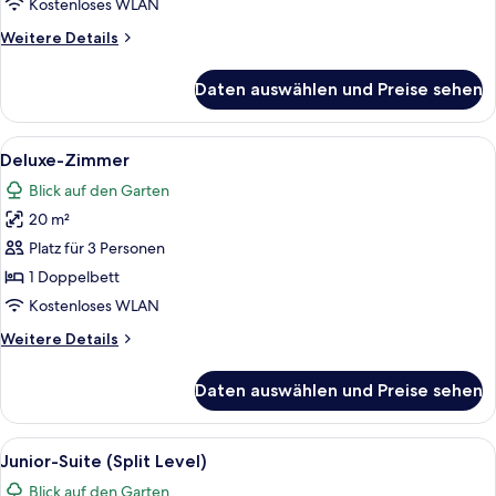
Kostenloses WLAN
Weitere
Weitere Details
Details
für
Daten auswählen und Preise sehen
Superior-
Zimmer
Alle
Ein Schlafzimmer mit einem großen Bett
4
Deluxe-Zimmer
Fotos
Blick auf den Garten
für
20 m²
Deluxe-
Zimmer
Platz für 3 Personen
anzeigen
1 Doppelbett
Kostenloses WLAN
Weitere
Weitere Details
Details
für
Daten auswählen und Preise sehen
Deluxe-
Zimmer
Alle
Junior-Suite (Split Level) | Minibar, Z
2
Junior-Suite (Split Level)
Fotos
Blick auf den Garten