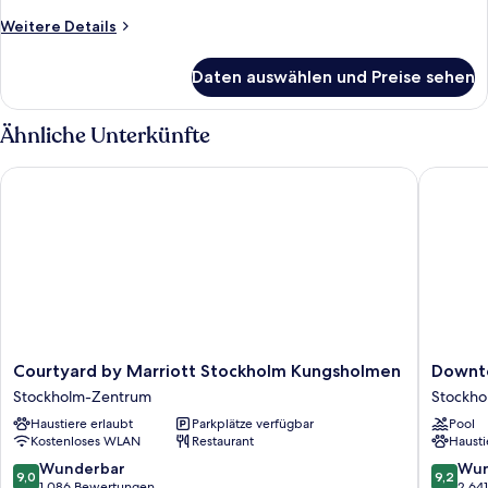
Weitere
Weitere Details
Details
für
Daten auswählen und Preise sehen
Etagesvit
(Split
Level)
Ähnliche Unterkünfte
Courtyard by Marriott Stockholm Kungsholmen
Downtow
Courtyard
Downto
Courtyard by Marriott Stockholm Kungsholmen
Downt
by
Camper
Stockholm-Zentrum
Stockh
Marriott
by
Haustiere erlaubt
Parkplätze verfügbar
Pool
Stockholm
Scandic
Kostenloses WLAN
Restaurant
Hausti
Kungsholmen
Stockho
Stockholm-
Zentru
9.0
9.2
Wunderbar
Wun
9,0
9,2
Zentrum
von
von
1.086 Bewertungen
2.64