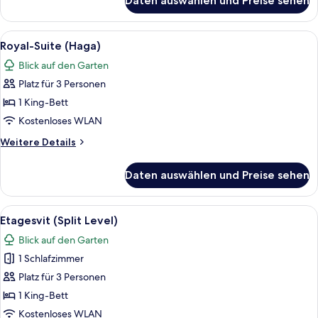
Daten auswählen und Preise sehen
Suite
Alle
Ein ordentlich bezogenes Bett mit ka
5
Royal-Suite (Haga)
Fotos
Blick auf den Garten
für
Platz für 3 Personen
Royal-
Suite
1 King-Bett
(Haga)
Kostenloses WLAN
anzeigen
Weitere
Weitere Details
Details
für
Daten auswählen und Preise sehen
Royal-
Suite
(Haga)
Alle
Ein Wohnzimmer mit Kamin, zwei Holzs
5
Etagesvit (Split Level)
Fotos
Blick auf den Garten
für
1 Schlafzimmer
Etagesvit
(Split
Platz für 3 Personen
Level)
1 King-Bett
anzeigen
Kostenloses WLAN