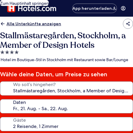
Zum Hauptinhalt springen
App herunterladen
Alle Unterkünfte anzeigen
Stallmästaregården, Stockholm, a
Member of Design Hotels
4.0-
Sterne-
Hotel im Boutique-Stil in Stockholm mit Restaurant sowie Bar/Lounge
Unterkunft
Wähle deine Daten, um Preise zu sehen
Wo soll’s hingehen?
Daten
Gäste