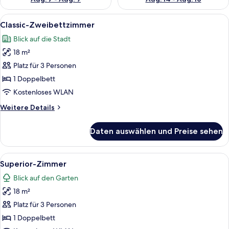
Alle
Ein Schlafzimmer mit einem großen Bet
3
Classic-Zweibettzimmer
Fotos
Blick auf die Stadt
für
18 m²
Classic-
Zweibettzimmer
Platz für 3 Personen
anzeigen
1 Doppelbett
Kostenloses WLAN
Weitere
Weitere Details
Details
für
Daten auswählen und Preise sehen
Classic-
Zweibettzimmer
Alle
Ein Hotelzimmer mit einem großen Bett
5
Superior-Zimmer
Fotos
Blick auf den Garten
für
18 m²
Superior-
Zimmer
Platz für 3 Personen
anzeigen
1 Doppelbett