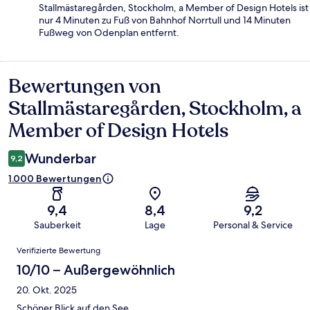
Stallmästaregården, Stockholm, a Member of Design Hotels ist
nur 4 Minuten zu Fuß von Bahnhof Norrtull und 14 Minuten
Fußweg von Odenplan entfernt.
Bewertungen von
Bewertungen
Stallmästaregården, Stockholm, a
Member of Design Hotels
Wunderbar
9,2
1.000 Bewertungen
9,4
8,4
9,2
Sauberkeit
Lage
Personal & Service
Bewertungen
Verifizierte Bewertung
10/10 – Außergewöhnlich
20. Okt. 2025
Schöner Blick auf den See