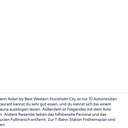
Restaurant
enn Aiden by Best Western Stockholm City ist nur 10 Autominuten
aurant kannst du sehr gut essen, und du kannst sich bei einem
Sauna ausklingen lassen. Außerdem ist Folgendes mit dem Auto
Lobby
 Andere Reisende lieben das hilfsbereite Personal und das
 kurzen Fußmarsch entfernt: Zur T-Bahn-Station Fridhemsplan sind
ten.