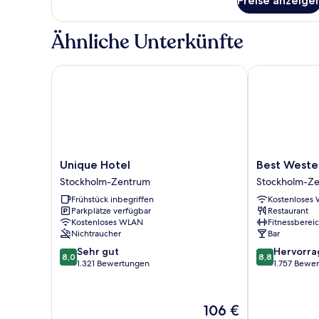
Preise anzeige
Familienzimmer,
1 King-
Bett,
Ähnliche Unterkünfte
Nichtraucher
(with
Sofabed)
Unique Hotel
Best Western 
Unique
Best
Unique Hotel
Best Weste
Hotel
Western
Stockholm-Zentrum
Stockholm-Z
Stockholm-
and
Frühstück inbegriffen
Kostenloses
Zentrum
hotel
Parkplätze verfügbar
Restaurant
Stockholm-
Kostenloses WLAN
Fitnessberei
Zentrum
Nichtraucher
Bar
8.0
8.8
Sehr gut
Hervorr
8,0
8,8
von
von
1.321 Bewertungen
1.757 Bewe
10,
10,
Sehr
Hervorragend
gut,
1.757
Der
106 €
1.321
Bewertungen