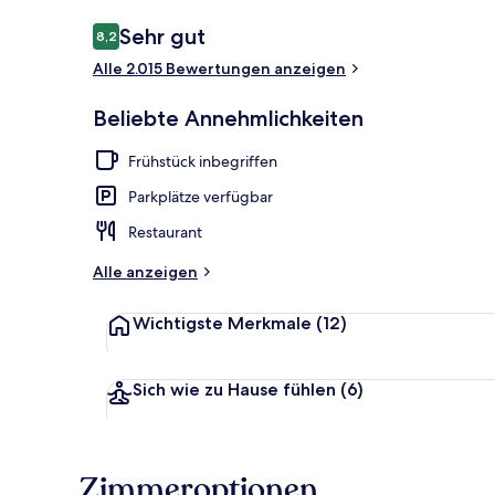
Bewertungen
Sehr gut
8,2
8,2 von 10.
Alle 2.015 Bewertungen anzeigen
Superior-Dre
Beliebte Annehmlichkeiten
Frühstück inbegriffen
Parkplätze verfügbar
Restaurant
Alle anzeigen
Wichtigste Merkmale
(12)
Sich wie zu Hause fühlen
(6)
Zimmeroptionen