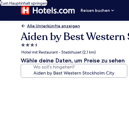
Zum Hauptinhalt springen
Reisen buchen
Alle Unterkünfte anzeigen
Aiden by Best Western
3.5-
Sterne-
Hotel mit Restaurant - Stadshuset (2,1 km)
Unterkunft
Wähle deine Daten, um Preise zu sehen
Wo soll’s hingehen?
Fotogalerie
von
Aiden
by
Best
Western