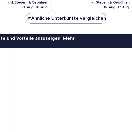
Preis
Preis
inkl. Steuern & Gebühren
inkl. Steuern & Gebühren
3.651
beträgt
beträgt
30. Aug.–31. Aug.
16. Aug.–17. Aug.
Bewertungen
103 €
82 €
Ähnliche Unterkünfte vergleichen
te und Vorteile anzuzeigen. Mehr