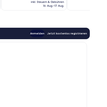
Preis
inkl. Steuern & Gebühren
inkl. S
Bewertungen
beträgt
16. Aug.–17. Aug.
120 €
Anmelden
Jetzt kostenlos registrieren