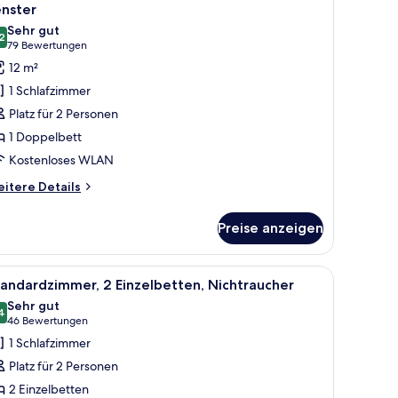
otos
oking,
enster
o
conomy
ür
Sehr gut
indow
om,
2
conomy-
8,2 von 10
(79
79 Bewertungen
ork
immer,
Bewertungen)
12 m²
sk,
oom,
o
1 Schlafzimmer
i-
indow
oppelbett,
Platz für 2 Personen
ichtraucher,
om,
nzeigen
1 Doppelbett
hne
-
Kostenloses WLAN
enster
nzeigen
itere
itere Details
tails
r
Preise anzeigen
onomy-
mmer,
grauem gepolsterten Kopfteil, weißer Bettwäsche und orangefarbenen Kisse
le
Ein modernes Hotelzimmer mit einem großen Be
4
ppelbett,
andardzimmer, 2 Einzelbetten, Nichtraucher
otos
chtraucher,
Sehr gut
hne
ür
4
8,4 von 10
(46
46 Bewertungen
nster
tandardzimmer,
Bewertungen)
1 Schlafzimmer
 Einzelbetten,
Platz für 2 Personen
ichtraucher
2 Einzelbetten
nzeigen