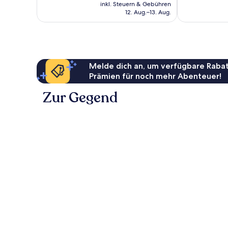
Preis
inkl. Steuern & Gebühren
Bewertungen
beträgt
12. Aug.–13. Aug.
106 €
Melde dich an, um verfügbare Rabat
Prämien für noch mehr Abenteuer!
Zur Gegend