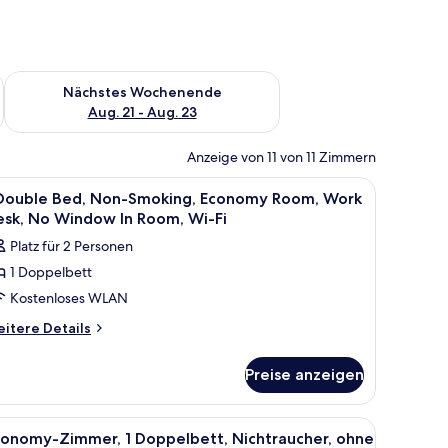
es Wochenende, Aug. 14 - Aug. 16.
Überprüfe die Verfügbarkeit für nächstes Wochenende, Aug. 2
Nächstes Wochenende
Aug. 21 - Aug. 23
Anzeige von 11 von 11 Zimmern
rk darüber und einem kleinen Regal darunter.
enloses WLAN, Bettwäsche
le
Pillowtop-Betten, Schreibtisch, kostenloses
8
 Double Bed, Non-Smoking, Economy Room, Work
otos
esk, No Window In Room, Wi-Fi
ür
Platz für 2 Personen
1 Doppelbett
ouble
Kostenloses WLAN
ed,
on-
itere
itere Details
tails
moking,
r
conomy
Preise anzeigen
oom,
uble
ork
d,
ßen Bett, einem schwarzen Stuhl und einem kleinen Fenster.
le
Ein modernes Schlafzimmer mit grauem Schlaf
4
on-
esk,
conomy-Zimmer, 1 Doppelbett, Nichtraucher, ohne