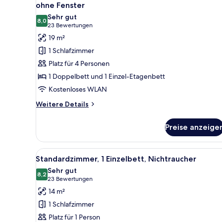
Fotos
Bed,
ohne Fenster
anzeigen
Non
für
Sehr gut
Smoking,
8,0
Familienzimmer,
8,0 von 10
(23
23 Bewertungen
No
Mehrere
Bewertungen)
19 m²
Windows
Betten,
1 Schlafzimmer
Nichtraucher,
Platz für 4 Personen
ohne
1 Doppelbett und 1 Einzel-Etagenbett
Fenster
Kostenloses WLAN
anzeigen
Weitere
Weitere Details
Details
für
Preise anzeige
Familienzimmer,
Mehrere
Betten,
Alle
Ein Schlafzimmer mit einem Bet
4
Nichtraucher,
Standardzimmer, 1 Einzelbett, Nichtraucher
Fotos
ohne
Sehr gut
Fenster
für
8,2
8,2 von 10
(23
23 Bewertungen
Standardzimmer,
Bewertungen)
14 m²
1 Einzelbett,
1 Schlafzimmer
Nichtraucher
Platz für 1 Person
anzeigen