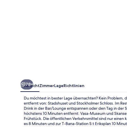
Stockholm
City
78+
Übersicht
Zimmer
Lage
Richtlinien
Du möchtest in bester Lage übernachten? Kein Problem, d
entfernt von: Stadshuset und Stockholmer Schloss. Im Rest
Drink in der Bar/Lounge entspannen oder den Tag in der 
höchstens 10 Minuten entfernt: Vasa-Museum und Skansen.
Frühstück. Die öffentlichen Verkehrsmittel sind nur einen
es 8 Minuten und zur T-Bana-Station S:t Eriksplan 10 Minu