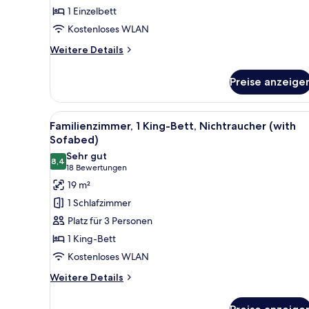
1 Einzelbett
Kostenloses WLAN
Weitere
Weitere Details
Details
für
Preise anzeige
Standardzimmer,
1 Einzelbett,
Nichtraucher
Alle
Ein modernes Schlafzimmer mi
4
Familienzimmer, 1 King-Bett, Nichtraucher (with
Fotos
Sofabed)
für
Sehr gut
8,4
Familienzimmer,
8,4 von 10
(18
18 Bewertungen
1 King-
Bewertungen)
19 m²
Bett,
1 Schlafzimmer
Nichtraucher
Platz für 3 Personen
(with
1 King-Bett
Sofabed)
Kostenloses WLAN
anzeigen
Weitere
Weitere Details
Details
für