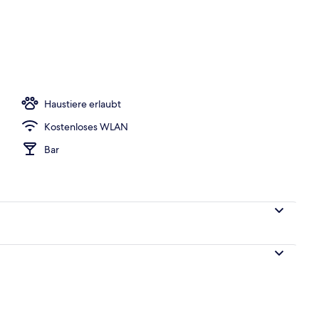
ibettzimmer | Pillowtop-Betten, Schreibtisch, kostenloses WLAN, Bettwäsche
Haustiere erlaubt
Kostenloses WLAN
Bar