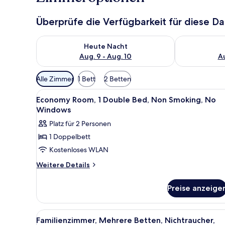
Überprüfe die Verfügbarkeit für diese D
Überprüfe die Verfügbarkeit für heute Nacht, Aug. 9
Überprüfe die
Heute Nacht
Aug. 9 - Aug. 10
Au
Verfügbare
Alle Zimmer
1 Bett
2 Betten
Filter
Alle
Ein modernes Hotelzimmer mit
für
4
Economy Room, 1 Double Bed, Non Smoking, No
Fotos
Zimmer
Windows
für
Platz für 2 Personen
Economy
1 Doppelbett
Room,
Kostenloses WLAN
1
Double
Weitere
Weitere Details
Details
Bed,
für
Non
Preise anzeige
Economy
Smoking,
Room,
No
1
Alle
Ein modernes Hotelzimmer mit 
4
Double
Windows
Familienzimmer, Mehrere Betten, Nichtraucher,