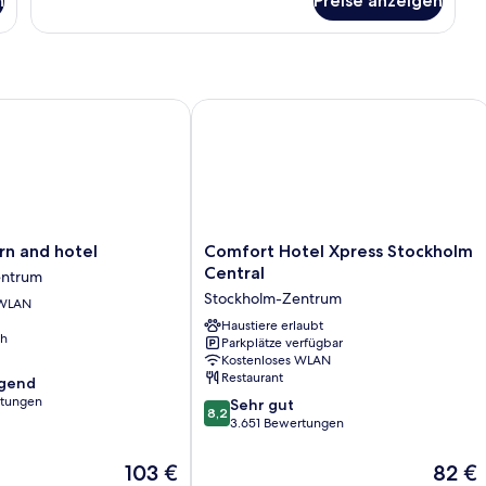
n
Preise anzeigen
Zimmer,
2 Einzelbetten,
Nichtraucher
and hotel
Comfort Hotel Xpress Stockholm Cen
Comfort
rn and hotel
Comfort Hotel Xpress Stockholm
Hotel
Central
entrum
Xpress
Stockholm-Zentrum
 WLAN
Stockholm
Central
Haustiere erlaubt
ch
Parkplätze verfügbar
Stockholm-
Kostenloses WLAN
Zentrum
Restaurant
agend
rtungen
8.2
Sehr gut
8,2
von
3.651 Bewertungen
,
10,
Sehr
Der
Der
103 €
82 €
gut,