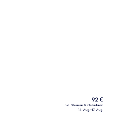
Lobby
Der
92 €
aktuelle
inkl. Steuern & Gebühren
Preis
16. Aug.–17. Aug.
Lobby
beträgt
92 €.