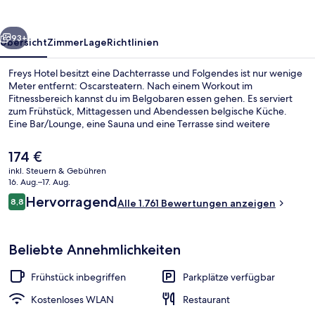
rück
Weiter
93+
Übersicht
Zimmer
Lage
Richtlinien
Freys Hotel besitzt eine Dachterrasse und Folgendes ist nur wenige
Meter entfernt: Oscarsteatern. Nach einem Workout im
Fitnessbereich kannst du im Belgobaren essen gehen. Es serviert
zum Frühstück, Mittagessen und Abendessen belgische Küche.
Eine Bar/Lounge, eine Sauna und eine Terrasse sind weitere
Highlights. Anderen Reisenden gefallen das hilfsbereite Personal
und das Frühstück sehr gut. Die Unterkunft ist nur einen kurzen
Der
174 €
Fußmarsch von den öffentlichen Verkehrsmitteln entfernt: Bis zur U-
aktuelle
inkl. Steuern & Gebühren
Bahn sind es wenige Schritte (Zentrale Umsteigestelle T-Centralen)
Preis
16. Aug.–17. Aug.
bzw. 6 Minuten (T-Bahn-Station Hötorget).
Terrasse/Patio
beträgt
Bewertungen
Hervorragend
8,8
Alle 1.761 Bewertungen anzeigen
174 €.
8,8 von 10.
Beliebte Annehmlichkeiten
Frühstück inbegriffen
Parkplätze verfügbar
Kostenloses WLAN
Restaurant