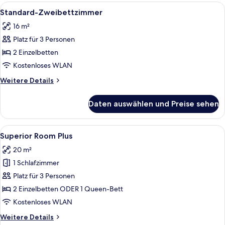
Plus
Alle
Ein Hotelzimmer mit Bett, Stuhl, Schr
9
Standard-Zweibettzimmer
Fotos
16 m²
für
Platz für 3 Personen
Standard-
Zweibettzimmer
2 Einzelbetten
anzeigen
Kostenloses WLAN
Weitere
Weitere Details
Details
für
Daten auswählen und Preise sehen
Standard-
Zweibettzimmer
Alle
Ein Hotelzimmer mit einem großen Bett
21
Superior Room Plus
Fotos
20 m²
für
1 Schlafzimmer
Superior
Room
Platz für 3 Personen
Plus
2 Einzelbetten ODER 1 Queen-Bett
anzeigen
Kostenloses WLAN
Weitere
Weitere Details