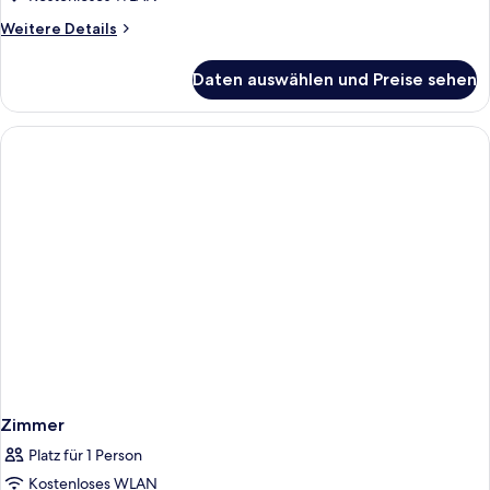
Weitere
Weitere Details
Details
für
Daten auswählen und Preise sehen
Zimmer
Zimmer
Platz für 1 Person
Kostenloses WLAN