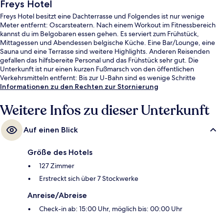
Freys Hotel
Freys Hotel besitzt eine Dachterrasse und Folgendes ist nur wenige
Meter entfernt: Oscarsteatern. Nach einem Workout im Fitnessbereich
kannst du im Belgobaren essen gehen. Es serviert zum Frühstück,
Mittagessen und Abendessen belgische Küche. Eine Bar/Lounge, eine
Sauna und eine Terrasse sind weitere Highlights. Anderen Reisenden
gefallen das hilfsbereite Personal und das Frühstück sehr gut. Die
Unterkunft ist nur einen kurzen Fußmarsch von den öffentlichen
Verkehrsmitteln entfernt: Bis zur U-Bahn sind es wenige Schritte
(Zentrale Umsteigestelle T-Centralen) bzw. 6 Minuten (T-Bahn-Station
Informationen zu den Rechten zur Stornierung
Hötorget).
Weitere Infos zu dieser Unterkunft
Auf einen Blick
Größe des Hotels
127 Zimmer
Erstreckt sich über 7 Stockwerke
Anreise/Abreise
Check-in ab: 15:00 Uhr, möglich bis: 00:00 Uhr