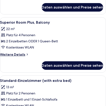
Details
für
Daten auswählen und Preise sehen
Superior
Room
Plus
Alle
Ein Hotelzimmer mit einem Bett, eine
8
Superior Room Plus, Balcony
Fotos
22 m²
für
Platz für 4 Personen
Superior
Room
2 Einzelbetten ODER 1 Queen-Bett
Plus,
Kostenloses WLAN
Balcony
Weitere
Weitere Details
anzeigen
Details
für
Daten auswählen und Preise sehen
Superior
Room
Plus,
Alle
Ein Schlafzimmer mit einem Bett, ein
8
Balcony
Standard-Einzelzimmer (with extra bed)
Fotos
13 m²
für
Platz für 2 Personen
Standard-
Einzelzimmer
1 Einzelbett und 1 Einzel-Schlafsofa
(with
Kostenloses WLAN