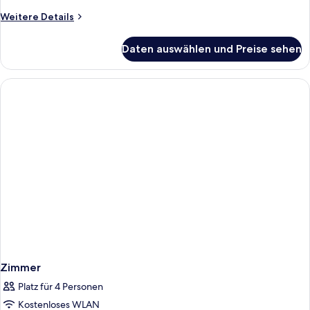
Weitere
Weitere Details
Details
für
Daten auswählen und Preise sehen
Zimmer
Zimmer
Platz für 4 Personen
Kostenloses WLAN