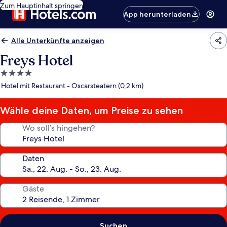
Zum Hauptinhalt springen
App herunterladen
Alle Unterkünfte anzeigen
Freys Hotel
4.0-
Sterne-
Hotel mit Restaurant - Oscarsteatern (0,2 km)
Unterkunft
Wähle deine Daten, um Preise zu sehen
Wo soll’s hingehen?
Daten
Gäste
Suchen