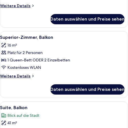
Weitere
Weitere Details
Details
für
Daten auswählen und Preise sehen
Superior-
Zimmer
Alle
Ein geräumiges Schlafzimmer mit einem
10
Superior-Zimmer, Balkon
Fotos
16 m²
für
Platz für 2 Personen
Superior-
Zimmer,
1 Queen-Bett ODER 2 Einzelbetten
Balkon
Kostenloses WLAN
anzeigen
Weitere
Weitere Details
Details
für
Daten auswählen und Preise sehen
Superior-
Zimmer,
Balkon
Alle
Ein Hotelzimmer mit einem großen Bett
5
Suite, Balkon
Fotos
Blick auf die Stadt
für
41 m²
Suite,