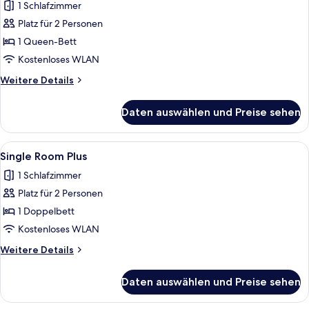
Balkon
1 Schlafzimmer
anzeigen
Platz für 2 Personen
1 Queen-Bett
Kostenloses WLAN
Weitere
Weitere Details
Details
für
Daten auswählen und Preise sehen
Suite,
Balkon
Alle
Ein Hotelzimmer mit einem Bett, einem
6
Single Room Plus
Fotos
1 Schlafzimmer
für
Platz für 2 Personen
Single
Room
1 Doppelbett
Plus
Kostenloses WLAN
anzeigen
Weitere
Weitere Details
Details
für
Daten auswählen und Preise sehen
Single
Room