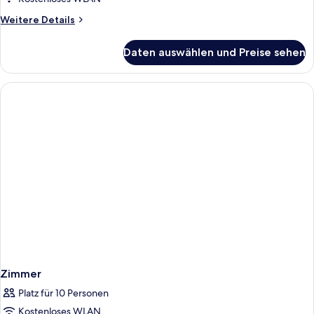
extra
Weitere
Weitere Details
bed)
Details
anzeigen
für
Daten auswählen und Preise sehen
Standard-
Einzelzimmer
(with
extra
bed)
Zimmer
Platz für 10 Personen
Kostenloses WLAN