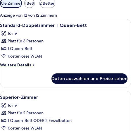
Verfügbare
Alle Zimmer
1 Bett
2 Betten
Filter
für
Anzeige von 12 von 12 Zimmern
Zimmer
Alle
Ein Schlafzimmer mit einem Bett, ein
19
Standard-Doppelzimmer, 1 Queen-Bett
Fotos
16 m²
für
Platz für 3 Personen
Standard-
Doppelzimmer,
1 Queen-Bett
1
Kostenloses WLAN
Queen-
Weitere
Weitere Details
Bett
Details
anzeigen
für
Daten auswählen und Preise sehen
Standard-
Doppelzimmer,
1
Alle
Ein Schlafzimmer mit einem großen Bet
10
Queen-
Superior-Zimmer
Fotos
Bett
16 m²
für
Platz für 2 Personen
Superior-
Zimmer
1 Queen-Bett ODER 2 Einzelbetten
anzeigen
Kostenloses WLAN