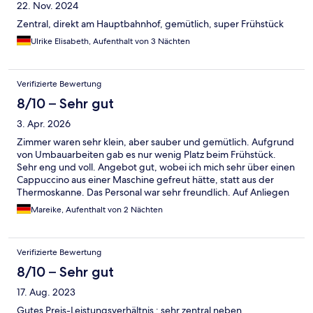
22. Nov. 2024
Zentral, direkt am Hauptbahnhof, gemütlich, super Frühstück
Ulrike Elisabeth, Aufenthalt von 3 Nächten
Verifizierte Bewertung
8/10 – Sehr gut
3. Apr. 2026
Zimmer waren sehr klein, aber sauber und gemütlich. Aufgrund
von Umbauarbeiten gab es nur wenig Platz beim Frühstück.
Sehr eng und voll. Angebot gut, wobei ich mich sehr über einen
Cappuccino aus einer Maschine gefreut hätte, statt aus der
Thermoskanne. Das Personal war sehr freundlich. Auf Anliegen
wurde immer direkt eingegangen. Die Lage des Hotels ist
Mareike, Aufenthalt von 2 Nächten
super.
Verifizierte Bewertung
8/10 – Sehr gut
17. Aug. 2023
Gutes Preis-Leistungsverhältnis ; sehr zentral neben