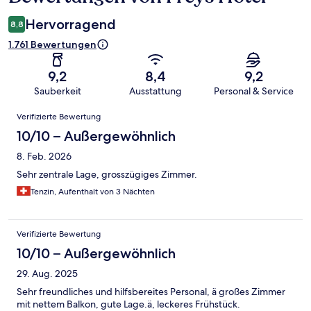
Hervorragend
8,8
1.761 Bewertungen
9,2
8,4
9,2
Sauberkeit
Ausstattung
Personal & Service
Bewertungen
Verifizierte Bewertung
10/10 – Außergewöhnlich
8. Feb. 2026
Sehr zentrale Lage, grosszügiges Zimmer.
Tenzin, Aufenthalt von 3 Nächten
Verifizierte Bewertung
10/10 – Außergewöhnlich
29. Aug. 2025
Sehr freundliches und hilfsbereites Personal, ä großes Zimmer
mit nettem Balkon, gute Lage.ä, leckeres Frühstück.