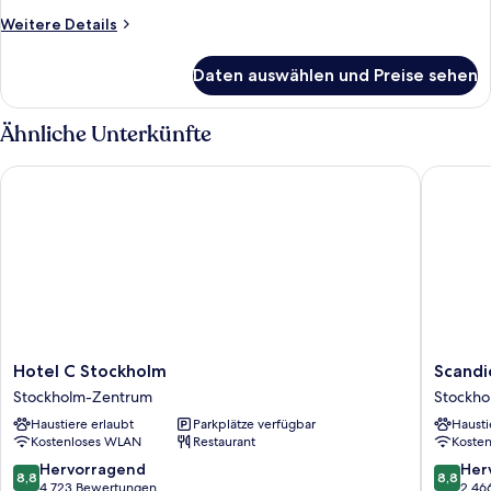
Weitere
Weitere Details
Details
für
Daten auswählen und Preise sehen
Zimmer
Ähnliche Unterkünfte
Hotel C Stockholm
Scandic 
Hotel
Scandic
Hotel C Stockholm
Scandi
C
Continen
Stockholm-Zentrum
Stockh
Stockholm
Stockho
Haustiere erlaubt
Parkplätze verfügbar
Hausti
Stockholm-
Zentru
Kostenloses WLAN
Restaurant
Koste
Zentrum
8.8
8.8
Hervorragend
Her
8,8
8,8
von
von
4.723 Bewertungen
2.46