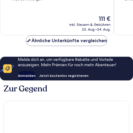
10,
10,
Hervorragend,
Hervorr
4.723
2.466
Der
111 €
Bewertungen
Bewert
Preis
inkl. Steuern & Gebühren
beträgt
23. Aug.–24. Aug.
111 €
Ähnliche Unterkünfte vergleichen
Melde dich an, um verfügbare Rabatte und Vorteile
anzuzeigen. Mehr Prämien für noch mehr Abenteuer!
Anmelden
Jetzt kostenlos registrieren
Zur Gegend