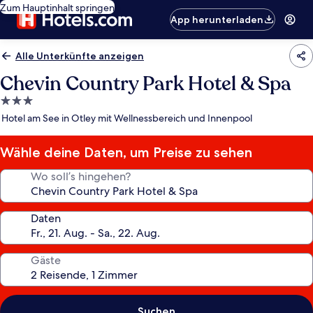
Zum Hauptinhalt springen
App herunterladen
Alle Unterkünfte anzeigen
Chevin Country Park Hotel & Spa
3.0-
Sterne-
Hotel am See in Otley mit Wellnessbereich und Innenpool
Unterkunft
Wähle deine Daten, um Preise zu sehen
Wo soll’s hingehen?
Daten
Gäste
Suchen