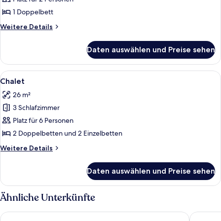
anzeigen
1 Doppelbett
Weitere
Weitere Details
Details
für
Daten auswählen und Preise sehen
Deluxe-
Ferienhütte
Alle
Eine Holzhütte mit Ziegeldach, einer 
5
Chalet
Fotos
26 m²
für
3 Schlafzimmer
Chalet
anzeigen
Platz für 6 Personen
2 Doppelbetten und 2 Einzelbetten
Weitere
Weitere Details
Details
für
Daten auswählen und Preise sehen
Chalet
Ähnliche Unterkünfte
Hollins Hall Hotel, Spa & Golf
Village 