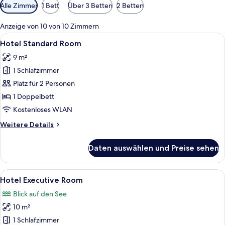
Verfügbare
Alle Zimmer
1 Bett
Über 3 Betten
2 Betten
Filter
für
Anzeige von 10 von 10 Zimmern
Zimmer
Alle
Ein Hotelzimmer mit einem großen Bet
4
Hotel Standard Room
Fotos
9 m²
für
1 Schlafzimmer
Hotel
Standard
Platz für 2 Personen
Room
1 Doppelbett
anzeigen
Kostenloses WLAN
Weitere
Weitere Details
Details
für
Daten auswählen und Preise sehen
Hotel
Standard
Room
Alle
Ein Holzhüttenraum mit einem Bett, ei
3
Hotel Executive Room
Fotos
Blick auf den See
für
10 m²
Hotel
Executive
1 Schlafzimmer