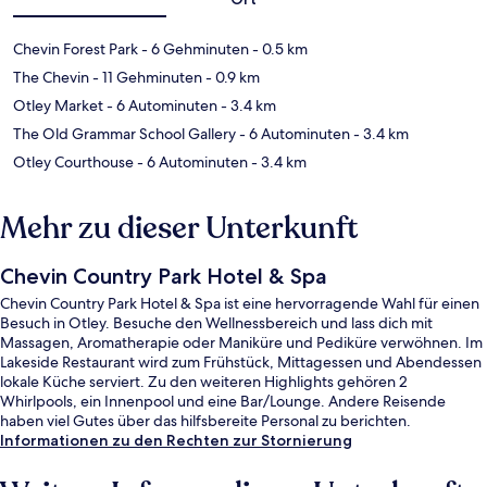
Chevin Forest Park
- 6 Gehminuten
- 0.5 km
The Chevin
- 11 Gehminuten
- 0.9 km
Otley Market
- 6 Autominuten
- 3.4 km
The Old Grammar School Gallery
- 6 Autominuten
- 3.4 km
Otley Courthouse
- 6 Autominuten
- 3.4 km
Mehr zu dieser Unterkunft
Chevin Country Park Hotel & Spa
Chevin Country Park Hotel & Spa ist eine hervorragende Wahl für einen
Besuch in Otley. Besuche den Wellnessbereich und lass dich mit
Massagen, Aromatherapie oder Maniküre und Pediküre verwöhnen. Im
Lakeside Restaurant wird zum Frühstück, Mittagessen und Abendessen
lokale Küche serviert. Zu den weiteren Highlights gehören 2
Whirlpools, ein Innenpool und eine Bar/Lounge. Andere Reisende
haben viel Gutes über das hilfsbereite Personal zu berichten.
Informationen zu den Rechten zur Stornierung