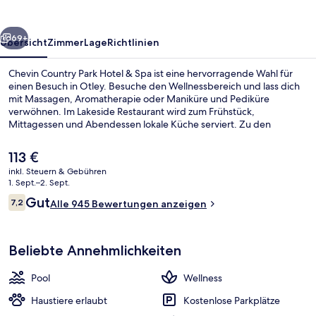
&
Spa
rück
Weiter
69+
Übersicht
Zimmer
Lage
Richtlinien
Chevin Country Park Hotel & Spa ist eine hervorragende Wahl für
einen Besuch in Otley. Besuche den Wellnessbereich und lass dich
mit Massagen, Aromatherapie oder Maniküre und Pediküre
verwöhnen. Im Lakeside Restaurant wird zum Frühstück,
Mittagessen und Abendessen lokale Küche serviert. Zu den
weiteren Highlights gehören 2 Whirlpools, ein Innenpool und eine
Bar/Lounge. Andere Reisende haben viel Gutes über das
Der
113 €
hilfsbereite Personal zu berichten.
aktuelle
inkl. Steuern & Gebühren
Preis
1. Sept.–2. Sept.
See
beträgt
Bewertungen
Gut
7,2
Alle 945 Bewertungen anzeigen
113 €.
7,2 von 10.
Beliebte Annehmlichkeiten
Pool
Wellness
Haustiere erlaubt
Kostenlose Parkplätze