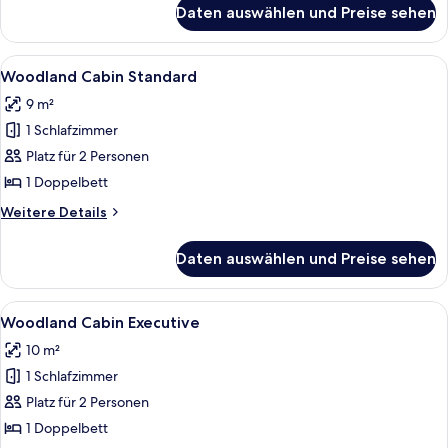
für
Daten auswählen und Preise sehen
Hotel
Standard
Twin
Alle
Ein Hotelzimmer mit Bett, Schreibtisch
3
Woodland Cabin Standard
Fotos
9 m²
für
1 Schlafzimmer
Woodland
Cabin
Platz für 2 Personen
Standard
1 Doppelbett
anzeigen
Weitere
Weitere Details
Details
für
Daten auswählen und Preise sehen
Woodland
Cabin
Standard
Alle
Ein Schlafzimmer mit Holzbalkendecke
4
Woodland Cabin Executive
Fotos
10 m²
für
1 Schlafzimmer
Woodland
Cabin
Platz für 2 Personen
Executive
1 Doppelbett