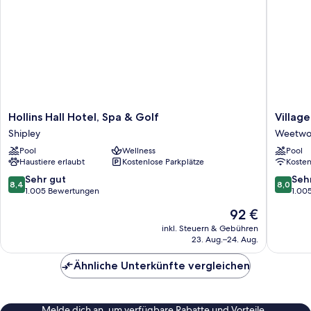
Hollins
Village
Hollins Hall Hotel, Spa & Golf
Villag
Hall
Hotel
Shipley
Weetw
Hotel,
Leeds
Pool
Wellness
Pool
Spa
North
Haustiere erlaubt
Kostenlose Parkplätze
Koste
&
Weetwo
Golf
8.4
8.0
Sehr gut
Seh
8,4
8,0
Shipley
von
von
1.005 Bewertungen
1.00
10,
10,
Der
92 €
Sehr
Sehr
Preis
gut,
gut,
inkl. Steuern & Gebühren
beträgt
23. Aug.–24. Aug.
1.005
1.005
92 €
Bewertungen
Bewert
Ähnliche Unterkünfte vergleichen
Melde dich an, um verfügbare Rabatte und Vorteile