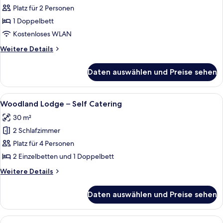
Room
Platz für 2 Personen
anzeigen
1 Doppelbett
Kostenloses WLAN
Weitere
Weitere Details
Details
für
Daten auswählen und Preise sehen
Hotel
Executive
Room
Alle
Eine Holzhütte mit einem Strohdach,
6
Woodland Lodge – Self Catering
Fotos
30 m²
für
2 Schlafzimmer
Woodland
Lodge
Platz für 4 Personen
–
2 Einzelbetten und 1 Doppelbett
Self
Weitere
Weitere Details
Catering
Details
anzeigen
für
Daten auswählen und Preise sehen
Woodland
Lodge
–
Alle
Ein schlicht eingerichtetes Schlafzimm