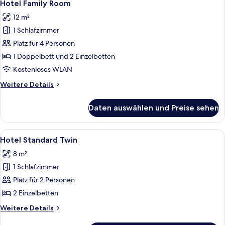
3
Self
Hotel Family Room
Fotos
Catering
12 m²
für
1 Schlafzimmer
Hotel
Family
Platz für 4 Personen
Room
1 Doppelbett und 2 Einzelbetten
anzeigen
Kostenloses WLAN
Weitere
Weitere Details
Details
für
Daten auswählen und Preise sehen
Hotel
Family
Room
Alle
Ein Doppelbett mit weißer Bettwäsche
2
Hotel Standard Twin
Fotos
8 m²
für
1 Schlafzimmer
Hotel
Standard
Platz für 2 Personen
Twin
2 Einzelbetten
anzeigen
Weitere
Weitere Details
Details