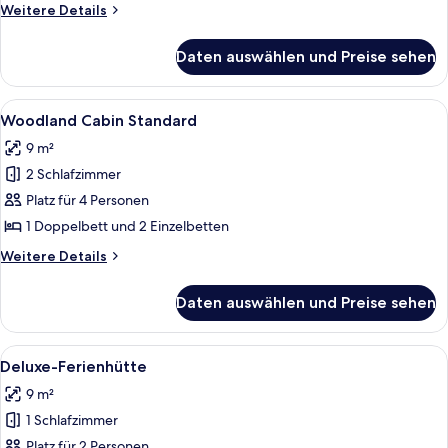
anzeigen
Weitere
Weitere Details
Details
für
Daten auswählen und Preise sehen
Woodland
Cabin
Executive
Alle
Woodland Cabin Standard | Allergiker
7
Woodland Cabin Standard
Fotos
9 m²
für
2 Schlafzimmer
Woodland
Cabin
Platz für 4 Personen
Standard
1 Doppelbett und 2 Einzelbetten
anzeigen
Weitere
Weitere Details
Details
für
Daten auswählen und Preise sehen
Woodland
Cabin
Standard
Alle
Ein Blockhauszimmer mit Bett, Schreibti
1
Deluxe-Ferienhütte
Fotos
9 m²
für
1 Schlafzimmer
Deluxe-
Ferienhütte
Platz für 2 Personen