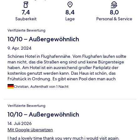
7,4
8,4
8,0
Sauberkeit
Lage
Personal & Service
Bewertungen
Verifizierte Bewertung
10/10 – Außergewöhnlich
9. Apr. 2024
Schönes Hotel in Flughafennähe. Vom Flughafen laufen sollte
man nicht, das die Straßen eng sind und keine Bürgersteige
haben. Am Hotel ist ein ausreichend großer Parkplatz der
kostenlos genutzt werden kann. Das Haus ist schön, das
Frühstück in Ordnung. Es gibt einen Pool den man auch
kostenlos als Gast nutzen kann- allerdings nur abends von 20 bis
Christian, Aufenthalt von 1 Nacht
22 Uhr (nur Erwachsene) und morgens von 07:00 bis 10 Uhr
(Erwachsene und Kinder).
Verifizierte Bewertung
10/10 – Außergewöhnlich
14. Juli 2026
Mit Google übersetzen
I had a lovely time thank you very much i would visit again.