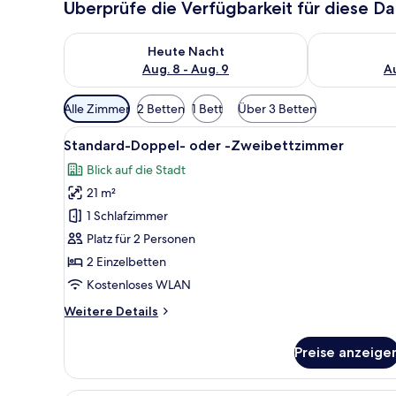
Überprüfe die Verfügbarkeit für diese D
Überprüfe die Verfügbarkeit für heute Nacht, Aug. 8
Überprüfe die
Heute Nacht
Aug. 8 - Aug. 9
Au
Verfügbare
Alle Zimmer
2 Betten
1 Bett
Über 3 Betten
Filter
Alle
Ein Hotelzimmer mit einem Bet
für
10
Standard-Doppel- oder -Zweibettzimmer
Fotos
Zimmer
Blick auf die Stadt
für
21 m²
Standard-
Doppel-
1 Schlafzimmer
oder
Platz für 2 Personen
-
2 Einzelbetten
Zweibettzimmer
Kostenloses WLAN
anzeigen
Weitere
Weitere Details
Details
für
Preise anzeige
Standard-
Doppel-
oder