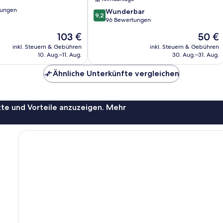
tungen
9.2
Wunderbar
9,2
von
96 Bewertungen
10,
Der
Der
103 €
50 €
Wunderbar,
Preis
Preis
96
inkl. Steuern & Gebühren
inkl. Steuern & Gebühren
beträgt
beträgt
10. Aug.–11. Aug.
30. Aug.–31. Aug.
Bewertungen
103 €
50 €
Ähnliche Unterkünfte vergleichen
te und Vorteile anzuzeigen. Mehr