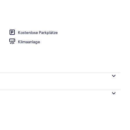
pel- oder -Zweibettzimmer | Allergikerbettwaren, Zimmersafe, schallisolie
Kostenlose Parkplätze
Klimaanlage