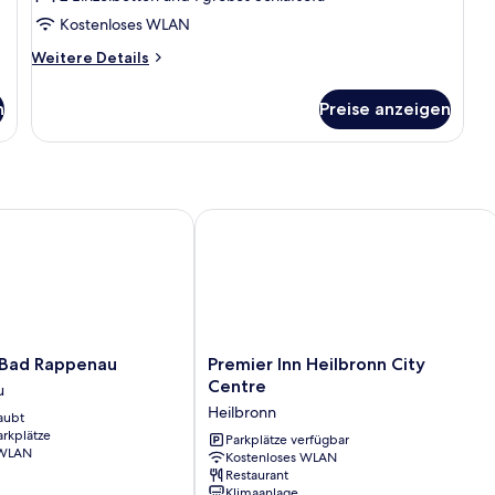
Kostenloses WLAN
Weitere
Weitere Details
Details
für
n
Preise anzeigen
Comfort-
Zimmer,
Balkon
ad Rappenau
Premier Inn Heilbronn City Centre
Premier
 Bad Rappenau
Premier Inn Heilbronn City
Inn
Centre
u
Heilbronn
Heilbronn
aubt
City
arkplätze
Centre
Parkplätze verfügbar
 WLAN
Kostenloses WLAN
Heilbronn
Restaurant
Klimaanlage