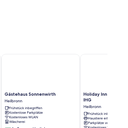
Gästehaus Sonnenwirth
Holiday Inn Express He
Gästehaus
Holiday
Gästehaus Sonnenwirth
Holiday Inn Express 
Sonnenwirth
Inn
IHG
Heilbronn
Heilbronn
Express
Heilbronn
Frühstück inbegriffen
Heilbronn
Kostenlose Parkplätze
by
Frühstück inbegriffen
Kostenloses WLAN
Haustiere erlaubt
IHG
Wäscherei
Parkplätze verfügbar
Heilbronn
Kostenloses WLAN