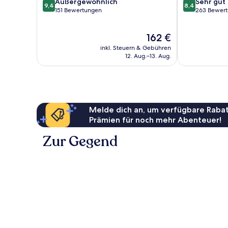
9.4
8.4
Außergewöhnlich
Sehr gut
9,4
8,4
von
von
151 Bewertungen
263 Bewer
10,
10,
Außergewöhnlich,
Sehr
Der
162 €
151
gut,
Preis
Bewertungen
263
inkl. Steuern & Gebühren
beträgt
Bewertungen
12. Aug.–13. Aug.
162 €
Melde dich an, um verfügbare Rabat
Prämien für noch mehr Abenteuer!
Zur Gegend