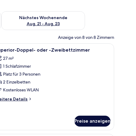
es Wochenende, Aug. 14 - Aug. 16.
Überprüfe die Verfügbarkeit für nächstes Wochenende, Aug. 2
Nächstes Wochenende
Aug. 21 - Aug. 23
Anzeige von 8 von 8 Zimmern
t Vorhängen.
mpen, einem Nachttisch, einem Sessel, einem kleinen Tisch mit Pflanze und e
le
Ein Hotelzimmer mit Bett, Schreibtisch, zwei 
9
uperior-Doppel- oder -Zweibettzimmer
otos
27 m²
ür
1 Schlafzimmer
uperior-
oppel-
Platz für 3 Personen
der
2 Einzelbetten
Kostenloses WLAN
weibettzimmer
itere
itere Details
nzeigen
tails
r
perior-
ppel-
Preise anzeigen
er