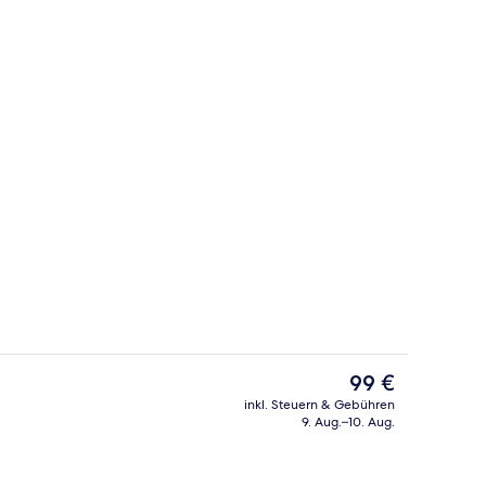
eich
Ausblick vom Zimmer
Der
99 €
aktuelle
inkl. Steuern & Gebühren
Preis
9. Aug.–10. Aug.
eich
Familienzimmer, Balkon | Wohnbereich
beträgt
99 €.