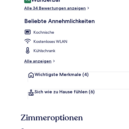
9,2 von 10.
Alle 34 Bewertungen anzeigen
Standard-Dop
Beliebte Annehmlichkeiten
Kochnische
Kostenloses WLAN
Kühlschrank
Alle anzeigen
Wichtigste Merkmale
(4)
Sich wie zu Hause fühlen
(6)
Zimmeroptionen