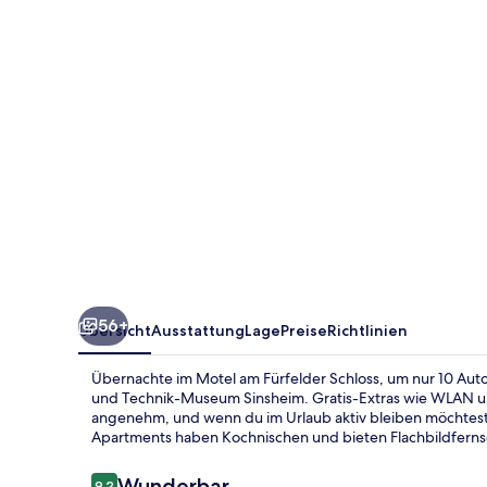
56+
Übersicht
Ausstattung
Lage
Preise
Richtlinien
Übernachte im Motel am Fürfelder Schloss, um nur 10 Aut
und Technik-Museum Sinsheim. Gratis-Extras wie WLAN u
angenehm, und wenn du im Urlaub aktiv bleiben möchtest
Apartments haben Kochnischen und bieten Flachbildferns
Bewertungen
Wunderbar
9,2