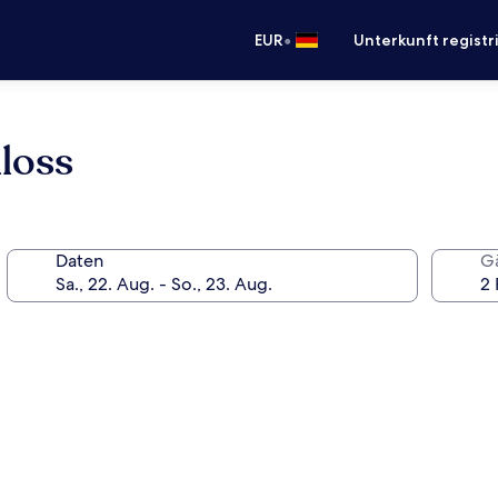
•
EUR
Unterkunft registr
loss
Daten
G