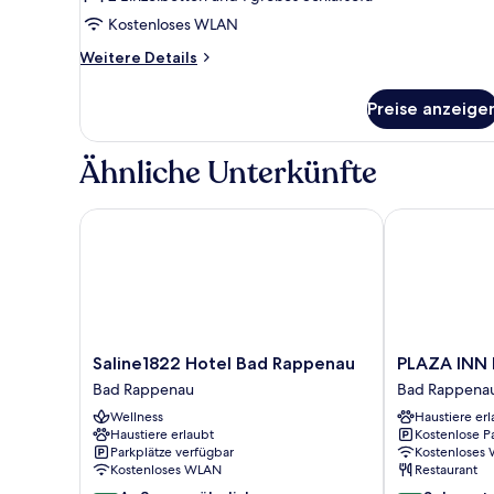
Kostenloses WLAN
Weitere
Weitere Details
Details
für
Preise anzeige
Familienzimmer,
Balkon
Ähnliche Unterkünfte
Saline1822 Hotel Bad Rappenau
PLAZA INN B
Saline1822
PLAZA
Saline1822 Hotel Bad Rappenau
PLAZA INN
Hotel
INN
Bad Rappenau
Bad Rappena
Bad
Bad
Wellness
Haustiere erl
Rappenau
Rappenau
Haustiere erlaubt
Kostenlose P
Bad
Bad
Parkplätze verfügbar
Kostenloses
Rappenau
Rappenau
Kostenloses WLAN
Restaurant