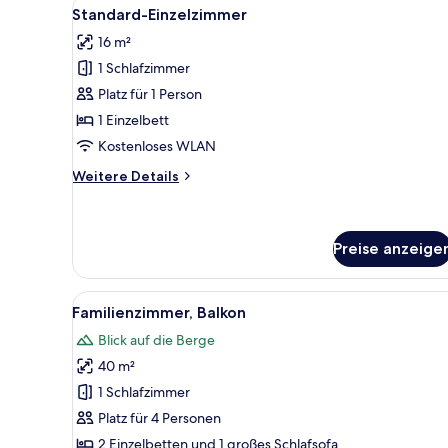
Alle
Ein Hotelzimmer mit Bett, Nac
7
-
Standard-Einzelzimmer
Fotos
Zweibettzimmer
16 m²
für
1 Schlafzimmer
Standard-
Einzelzimmer
Platz für 1 Person
anzeigen
1 Einzelbett
Kostenloses WLAN
Weitere
Weitere Details
Details
für
Standard-
Einzelzimmer
Preise anzeige
Alle
Ein ordentlich bezogenes Bett
11
Familienzimmer, Balkon
Fotos
Blick auf die Berge
für
40 m²
Familienzimmer,
Balkon
1 Schlafzimmer
anzeigen
Platz für 4 Personen
2 Einzelbetten und 1 großes Schlafsofa