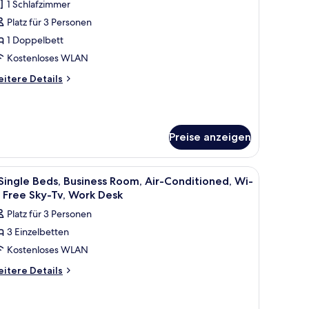
1 Schlafzimmer
tandard-
reibettzimmer
Platz für 3 Personen
nzeigen
1 Doppelbett
Kostenloses WLAN
itere
itere Details
tails
r
andard-
eibettzimmer
Preise anzeigen
großen Bett, einem Badezimmer mit Spiegel und einem farbenfrohen, abst
le
Pillowtop-Betten, Zimmersafe, Schreibtisch
9
Single Beds, Business Room, Air-Conditioned, Wi-
otos
, Free Sky-Tv, Work Desk
ür
Platz für 3 Personen
3 Einzelbetten
ingle
Kostenloses WLAN
eds,
usiness
itere
itere Details
tails
oom,
r
r-