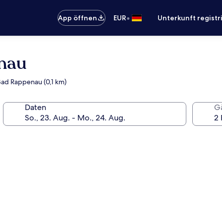
•
App öffnen
EUR
Unterkunft registr
nau
Bad Rappenau (0,1 km)
Daten
G