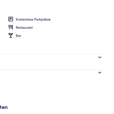
uite | Pillowtop-Betten, Zimmersafe, Schreibtisch
Kostenlose Parkplätze
Restaurant
Bar
aten