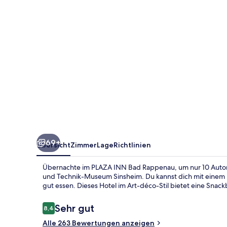
69+
Übersicht
Zimmer
Lage
Richtlinien
Übernachte im PLAZA INN Bad Rappenau, um nur 10 Autom
und Technik-Museum Sinsheim. Du kannst dich mit einem 
gut essen. Dieses Hotel im Art-déco-Stil bietet eine Snack
Bewertungen
Sehr gut
8,4
8,4 von 10.
Alle 263 Bewertungen anzeigen