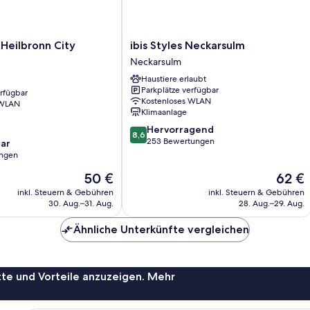
Wi-
Maker,
Fi,
Flat
Coffee
And
Screen
ibis
 Heilbronn City
ibis Styles Neckarsulm
Tea
Styles
Television
Neckarsulm
Maker,
Neckarsulm
anzeigen
Flat
Haustiere erlaubt
Neckarsulm
Screen
Parkplätze verfügbar
erfügbar
Television
Kostenloses WLAN
 WLAN
Klimaanlage
8.6
Hervorragend
8,6
von
253 Bewertungen
ar
10,
ungen
Hervorragend,
Der
Der
50 €
62 €
253
Preis
Preis
Bewertungen
inkl. Steuern & Gebühren
inkl. Steuern & Gebühren
beträgt
beträgt
30. Aug.–31. Aug.
28. Aug.–29. Aug.
50 €
62 €
Ähnliche Unterkünfte vergleichen
te und Vorteile anzuzeigen. Mehr