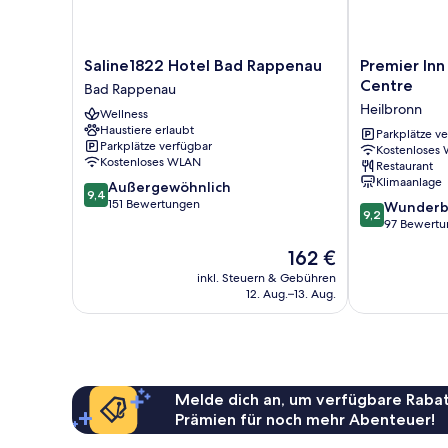
Wi-
Maker,
Fi,
Flat
Coffee
And
Screen
Saline1822
Premier
Saline1822 Hotel Bad Rappenau
Premier Inn
Tea
Hotel
Inn
Television
Centre
Bad Rappenau
Maker,
Bad
Heilbronn
anzeigen
Heilbronn
Flat
Wellness
Rappenau
City
Screen
Haustiere erlaubt
Bad
Centre
Parkplätze v
Television
Parkplätze verfügbar
Kostenloses
Rappenau
Heilbronn
Kostenloses WLAN
Restaurant
Klimaanlage
9.4
Außergewöhnlich
9,4
von
151 Bewertungen
9.2
Wunderb
9,2
10,
von
97 Bewert
Außergewöhnlich,
10,
Der
162 €
151
Wunderbar,
Preis
Bewertungen
97
inkl. Steuern & Gebühren
beträgt
12. Aug.–13. Aug.
Bewertungen
162 €
Melde dich an, um verfügbare Rabat
Prämien für noch mehr Abenteuer!