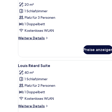
Comfort-
Bewertung)
20 m²
Doppelzimmer
1 Schlafzimmer
anzeigen
Platz für 3 Personen
1 Doppelbett
Kostenloses WLAN
Weitere
Weitere Details
Details
für
Preise anzeige
Comfort-
Doppelzimmer
Alle
Ein modernes Hotelzimmer mit e
10
Louis Réard Suite
Fotos
40 m²
für
1 Schlafzimmer
Louis
Réard
Platz für 2 Personen
Suite
1 Doppelbett
anzeigen
Kostenloses WLAN
Weitere
Weitere Details
Details