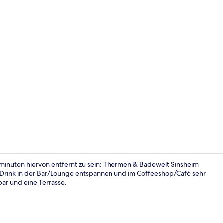
Louis Réard 
inuten hiervon entfernt zu sein: Thermen & Badewelt Sinsheim
Drink in der Bar/Lounge entspannen und im Coffeeshop/Café sehr
bar und eine Terrasse.
Bikini Cube 