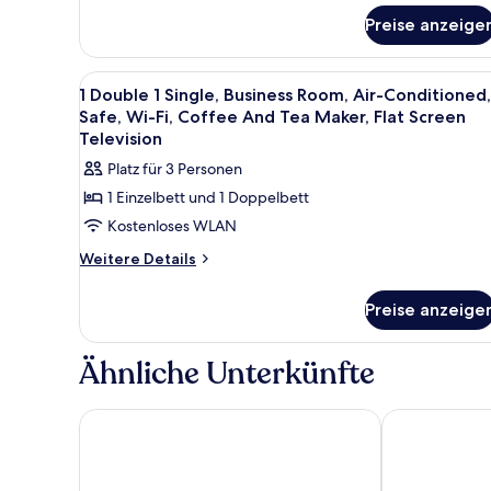
für
Preise anzeige
Louis
Réard
Suite
Alle
Pillowtop-Betten, Zimmersafe, 
2
1 Double 1 Single, Business Room, Air-Conditioned,
Fotos
Safe, Wi-Fi, Coffee And Tea Maker, Flat Screen
für
Television
1
Platz für 3 Personen
Double
1 Einzelbett und 1 Doppelbett
1
Kostenloses WLAN
Single,
Business
Weitere
Weitere Details
Details
Room,
für
Air-
Preise anzeige
1
Conditioned,
Double
1
Safe,
Ähnliche Unterkünfte
Single,
Wi-
Business
Fi,
Room,
Saline1822 Hotel Bad Rappenau
Premier Inn H
Coffee
Air-
Conditioned,
And
Safe,
Tea