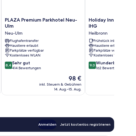
PLAZA
Holiday
PLAZA Premium Parkhotel Neu-
Holiday Inn Express 
Premium
Inn
Ulm
IHG
Parkhotel
Express
Neu-Ulm
Heilbronn
Neu-
Heilbronn
Ulm
Flughafentransfer
by
Frühstück inbegriffen
Haustiere erlaubt
Haustiere erlaubt
Neu-
IHG
Parkplätze verfügbar
Parkplätze verfügbar
Ulm
Heilbronn
Kostenloses WLAN
Kostenloses WLAN
8.4
9.0
Sehr gut
Wunderbar
8,4
9,0
von
von
414 Bewertungen
162 Bewertungen
10,
10,
Der
98 €
Sehr
Wunderbar,
Preis
gut,
162
inkl. Steuern & Gebühren
inkl. S
beträgt
14. Aug.–15. Aug.
414
Bewertungen
98 €
Bewertungen
Anmelden
Jetzt kostenlos registrieren