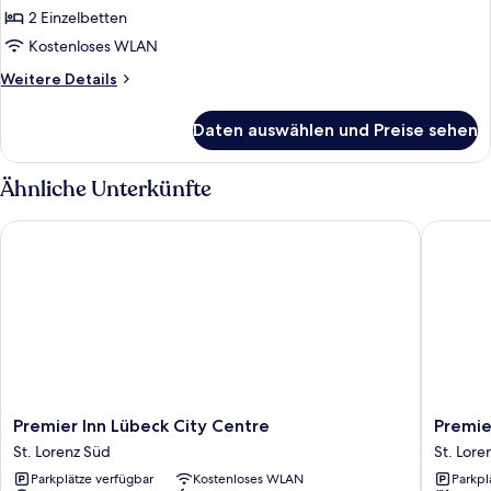
2 Einzelbetten
Standardzimmer,
2 Einzelbetten
Kostenloses WLAN
anzeigen
Weitere
Weitere Details
Details
für
Daten auswählen und Preise sehen
Standardzimmer,
2 Einzelbetten
Ähnliche Unterkünfte
Premier Inn Lübeck City Centre
Premier 
Premier
Premier
Premier Inn Lübeck City Centre
Premie
Inn
Inn
St. Lorenz Süd
St. Lore
Lübeck
Lübeck
Parkplätze verfügbar
Kostenloses WLAN
Parkpl
City
City