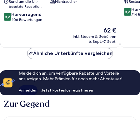
Rund um die Uhr
Nichtraucher
Restau
Centre
Stadtgr
besetzte Rezeption
St.
St.
8.6
Her
8,6
8.6
Lorenz
Hervorragend
Lorenz
von
214 
8,6
von
Süd
406 Bewertungen
Süd
10,
10,
Hervorr
Der
62 €
Hervorragend,
214
Preis
406
inkl. Steuern & Gebühren
Bewert
beträgt
6. Sept.–7. Sept.
Bewertungen
62 €
Ähnliche Unterkünfte vergleichen
Melde dich an, um verfügbare Rabatte und Vorteile
anzuzeigen. Mehr Prämien für noch mehr Abenteuer!
Anmelden
Jetzt kostenlos registrieren
Zur Gegend