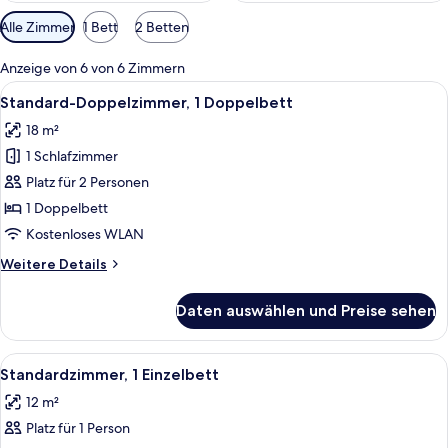
Verfügbare
Alle Zimmer
1 Bett
2 Betten
Filter
für
Anzeige von 6 von 6 Zimmern
Zimmer
Alle
Ein Hotelzimmer mit einem großen Bet
9
Standard-Doppelzimmer, 1 Doppelbett
Fotos
18 m²
für
1 Schlafzimmer
Standard-
Doppelzimmer,
Platz für 2 Personen
1
1 Doppelbett
Doppelbett
Kostenloses WLAN
anzeigen
Weitere
Weitere Details
Details
für
Daten auswählen und Preise sehen
Standard-
Doppelzimmer,
1
Alle
Ein modernes Hotelzimmer mit einem g
10
Doppelbett
Standardzimmer, 1 Einzelbett
Fotos
12 m²
für
Platz für 1 Person
Standardzimmer,