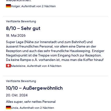
wiederkommen.
Holger, Aufenthalt von 2 Nächten
Verifizierte Bewertung
8/10 – Sehr gut
18. Mai 2026
Super Lage (Nähe zur Innenstadt und zum Bahnhof) und
äusserst freundliches Personal, vor allem eine Dame an der
Rezeption und auch das sehr freundliche Hauskeeping. Einziger
Negativpunkt ist die Treppe vom Eingang hoch zur Rezeption.
Da keine Rampe o.Ä. vorhanden ist, muss man die Koffer hinauf
tragen. Die Dame an der Rezeption war aber äusserst
Madeleine, Aufenthalt von 4 Nächten
hilfsbereit!
Verifizierte Bewertung
10/10 – Außergewöhnlich
20. Okt. 2024
Alles super, sehr nettes Personal
Linda, Aufenthalt von 2 Nächten