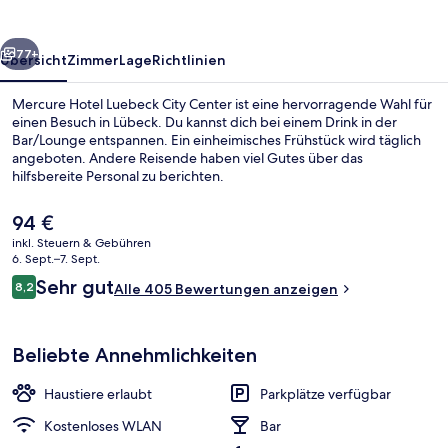
Center
rück
Weiter
77+
Übersicht
Zimmer
Lage
Richtlinien
Mercure Hotel Luebeck City Center ist eine hervorragende Wahl für
einen Besuch in Lübeck. Du kannst dich bei einem Drink in der
Bar/Lounge entspannen. Ein einheimisches Frühstück wird täglich
angeboten. Andere Reisende haben viel Gutes über das
hilfsbereite Personal zu berichten.
Der
94 €
aktuelle
inkl. Steuern & Gebühren
Preis
6. Sept.–7. Sept.
Außenbereich
beträgt
Bewertungen
Sehr gut
8,2
Alle 405 Bewertungen anzeigen
94 €.
8,2 von 10.
Beliebte Annehmlichkeiten
Haustiere erlaubt
Parkplätze verfügbar
Kostenloses WLAN
Bar