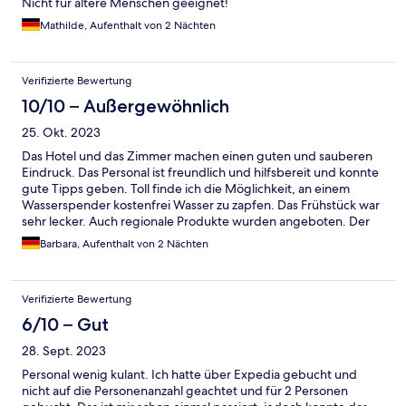
Nicht für ältere Menschen geeignet!
Mathilde, Aufenthalt von 2 Nächten
Verifizierte Bewertung
10/10 – Außergewöhnlich
25. Okt. 2023
Das Hotel und das Zimmer machen einen guten und sauberen
Eindruck. Das Personal ist freundlich und hilfsbereit und konnte
gute Tipps geben. Toll finde ich die Möglichkeit, an einem
Wasserspender kostenfrei Wasser zu zapfen. Das Frühstück war
sehr lecker. Auch regionale Produkte wurden angeboten. Der
Busbahnhof liegt gegenüber der Straße, doch auch zu Fuß ist
Barbara, Aufenthalt von 2 Nächten
die Innenstadt gut zu erreichen. Die Tiefgarage ist eher für
kleine Autos gemacht: die Einfahrt ist recht eng und Säulen im
Inneren fressen viel Parkraum). Die wenigen kostenfreien Plätze
Verifizierte Bewertung
vor dem Hotel waren entsprechend heiß begehrt. Vielen Dank
für den sehr angenehmen Aufenthalt!
6/10 – Gut
28. Sept. 2023
Personal wenig kulant. Ich hatte über Expedia gebucht und
nicht auf die Personenanzahl geachtet und für 2 Personen