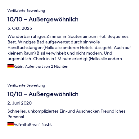
Verifizierte Bewertung
10/10 – Außergewöhnlich
5. Okt. 2025
Wunderbar ruhiges Zimmer im Souterrain zum Hof. Bequemes
Bett. Winziges Bad aufgewertet durch sinnvolle
Handtuchstangen (Hallo alle anderen Hotels, das geht. Auch auf
kleinem Raum) Bissl verwinkelt und nicht modern. Und
urgemütlich. Check in in 1 Minute erledigt (Hallo alle andern
Hotels, das geht). Würde glatt wiederkommen.
Katrin, Aufenthalt von 2 Nächten
Verifizierte Bewertung
10/10 – Außergewöhnlich
2. Juni 2020
Schnelles, unkompliziertes Ein-und Auschecken Freundliches
Personal
Aufenthalt von 1 Nacht