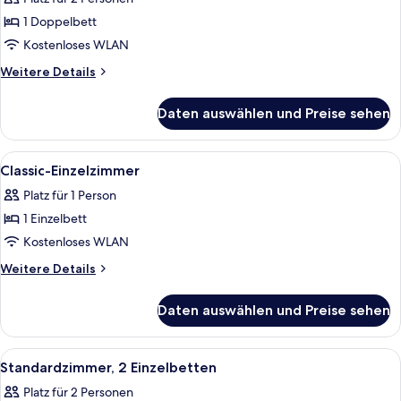
für
1 Doppelbett
Classic-
Doppelzimmer
Kostenloses WLAN
anzeigen
Weitere
Weitere Details
Details
für
Daten auswählen und Preise sehen
Classic-
Doppelzimmer
Alle
Ein modernes Hotelzimmer mit einem g
11
Classic-Einzelzimmer
Fotos
Platz für 1 Person
für
1 Einzelbett
Classic-
Einzelzimmer
Kostenloses WLAN
anzeigen
Weitere
Weitere Details
Details
für
Daten auswählen und Preise sehen
Classic-
Einzelzimmer
Alle
Ein Hotelzimmer mit zwei Betten, eine
9
Standardzimmer, 2 Einzelbetten
Fotos
Platz für 2 Personen
für