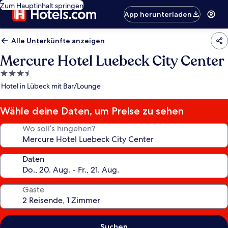
Zum Hauptinhalt springen
App herunterladen
Alle Unterkünfte anzeigen
Mercure Hotel Luebeck City Center
3.5-
Sterne-
Hotel in Lübeck mit Bar/Lounge
Unterkunft
Wähle deine Daten, um Preise zu sehen
Wo soll’s hingehen?
Daten
Gäste
Suchen