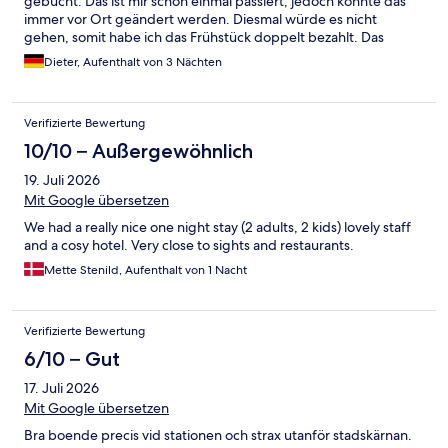
gebucht. Das ist mir schon einmal passiert, jedoch konnte das
immer vor Ort geändert werden. Diesmal würde es nicht
gehen, somit habe ich das Frühstück doppelt bezahlt. Das
bewegt sich meiner Meinung nach außerhalb der Seriösität.
Dieter, Aufenthalt von 3 Nächten
Jetzt müssen die Juristen ihre Arbeit erledigen.
Verifizierte Bewertung
10/10 – Außergewöhnlich
19. Juli 2026
Mit Google übersetzen
We had a really nice one night stay (2 adults, 2 kids) lovely staff
and a cosy hotel. Very close to sights and restaurants.
Mette Stenild, Aufenthalt von 1 Nacht
Verifizierte Bewertung
6/10 – Gut
17. Juli 2026
Mit Google übersetzen
Bra boende precis vid stationen och strax utanför stadskärnan.