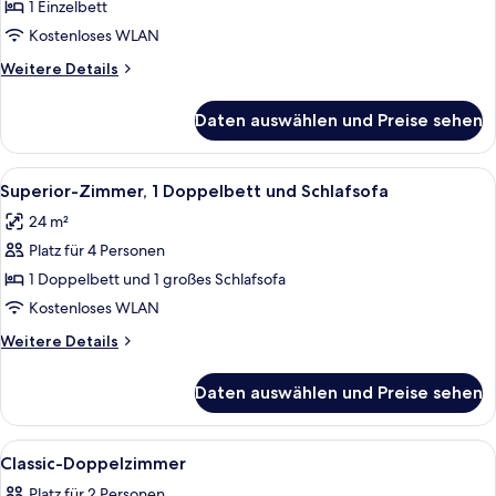
1 Einzelbett
1 Einzelbett
anzeigen
Kostenloses WLAN
Weitere
Weitere Details
Details
für
Daten auswählen und Preise sehen
Standardzimmer,
1 Einzelbett
Alle
Ein Hotelzimmer mit Bett, Schreibtis
10
Superior-Zimmer, 1 Doppelbett und Schlafsofa
Fotos
24 m²
für
Platz für 4 Personen
Superior-
Zimmer,
1 Doppelbett und 1 großes Schlafsofa
1 Doppelbett
Kostenloses WLAN
und
Weitere
Weitere Details
Schlafsofa
Details
anzeigen
für
Daten auswählen und Preise sehen
Superior-
Zimmer,
1 Doppelbett
Alle
Ein Hotelzimmer mit einem großen Bet
10
und
Classic-Doppelzimmer
Fotos
Schlafsofa
Platz für 2 Personen