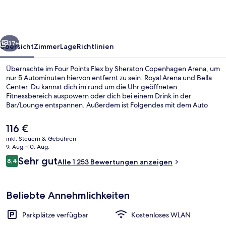
by
Sheraton
Copenhagen
rück
Weiter
Arena
37+
Übersicht
Zimmer
Lage
Richtlinien
Übernachte im Four Points Flex by Sheraton Copenhagen Arena, um
nur 5 Autominuten hiervon entfernt zu sein: Royal Arena und Bella
Center. Du kannst dich im rund um die Uhr geöffneten
Fitnessbereich auspowern oder dich bei einem Drink in der
Bar/Lounge entspannen. Außerdem ist Folgendes mit dem Auto
höchstens 10 Minuten entfernt: Tivoli und Strøget. Andere
Reisende schätzen die fußläufige Entfernung zu den öffentlichen
Der
116 €
Verkehrsmitteln: Zur Bahnhof Ørestad sind es 5 und zur U-Bahn-
aktuelle
inkl. Steuern & Gebühren
Station, Vestamager sind es 10 Gehminuten.
Preis
9. Aug.–10. Aug.
Lounge
beträgt
Bewertungen
Sehr gut
8,4
Alle 1.253 Bewertungen anzeigen
116 €.
8,4 von 10.
Beliebte Annehmlichkeiten
Parkplätze verfügbar
Kostenloses WLAN