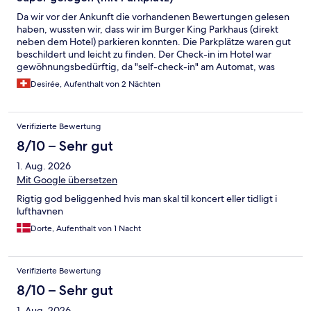
Da wir vor der Ankunft die vorhandenen Bewertungen gelesen
haben, wussten wir, dass wir im Burger King Parkhaus (direkt
neben dem Hotel) parkieren konnten. Die Parkplätze waren gut
beschildert und leicht zu finden. Der Check-in im Hotel war
gewöhnungsbedürftig, da "self-check-in" am Automat, was
solala einfach und gut ging, wir habens schlussendlich aber
Desirée, Aufenthalt von 2 Nächten
geschafft. Der Parkplatz konnte am Tablet in der Lobby gebucht
werden. Das Zimmer war sauber und schick eingerichtet. Der
TV war streaming fähig, was sehr fortschrittlich und für uns
Verifizierte Bewertung
super angenehm war. Das Hotel liegt ein paar hundert Meter
von der Mall entfernt und somit fussläufig tip top erreichbar.
8/10 – Sehr gut
Dort liegt auch die U-Bahnstation mit der man in ca. 15 Minuten
1. Aug. 2026
mitten in der Innenstadt ist. Für uns perfekt, wir würden diese
Hotel direkt wieder buchen, wenn wir Kopenhagen noch einmal
Mit Google übersetzen
besuchen würden, auch da es super nah an der Autobahn liegt.
Rigtig god beliggenhed hvis man skal til koncert eller tidligt i
Wer mit dem Auto anreist um Kopenhagen zu sehen, dem
lufthavnen
können wir diese Hotel nur empfehlen.
Dorte, Aufenthalt von 1 Nacht
Verifizierte Bewertung
8/10 – Sehr gut
1. Aug. 2026