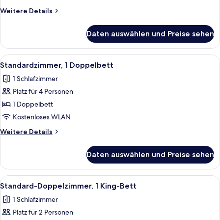
Weitere
Weitere Details
Details
für
Daten auswählen und Preise sehen
Zimmer
Alle
Ein modernes Hotelzimmer mit Etagenb
7
Standardzimmer, 1 Doppelbett
Fotos
1 Schlafzimmer
für
Platz für 4 Personen
Standardzimmer,
1
1 Doppelbett
Doppelbett
Kostenloses WLAN
anzeigen
Weitere
Weitere Details
Details
für
Daten auswählen und Preise sehen
Standardzimmer,
1
Doppelbett
Alle
Ein Hotelzimmer mit einem Bett, einem
3
Standard-Doppelzimmer, 1 King-Bett
Fotos
1 Schlafzimmer
für
Platz für 2 Personen
Standard-