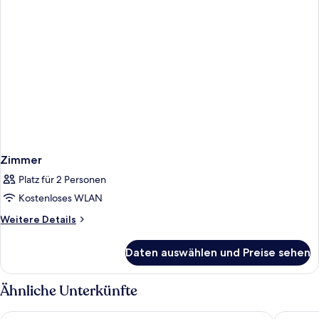
Zimmer
Platz für 2 Personen
Kostenloses WLAN
Weitere
Weitere Details
Details
für
Daten auswählen und Preise sehen
Zimmer
Ähnliche Unterkünfte
CABINN Metro Hotel
AC Hotel