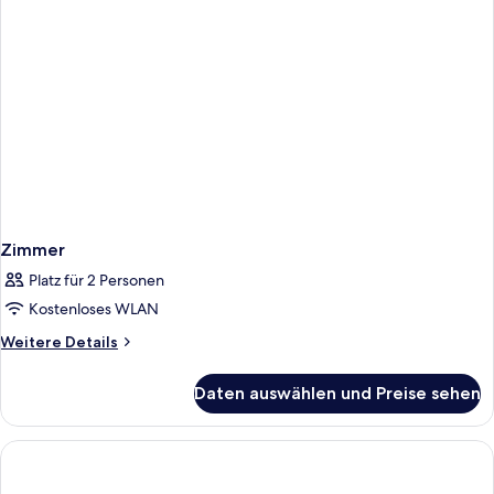
Zimmer
Platz für 2 Personen
Kostenloses WLAN
Weitere
Weitere Details
Details
für
Daten auswählen und Preise sehen
Zimmer