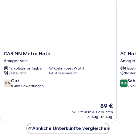
CABINN
AC
CABINN Metro Hotel
AC Hot
Metro
Hotel
Amager Vest
Amager 
Hotel
by
Parkplätze verfügbar
Kostenloses WLAN
Hausti
Amager
Marriott
Restaurant
Fitnessbereich
Koste
Vest
Bella
Sky
7.6
8.4
Gut
Seh
7,6
8,4
Copenh
von
von
5.485 Bewertungen
2.95
Amager
10,
10,
Vest
Gut,
Sehr
5.485
gut,
Der
89 €
Bewertungen
2.951
Preis
inkl. Steuern & Gebühren
Bewert
beträgt
16. Aug.–17. Aug.
89 €
Ähnliche Unterkünfte vergleichen