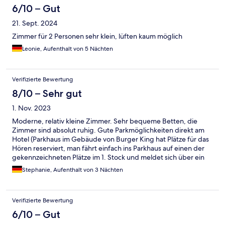
6/10 – Gut
21. Sept. 2024
Zimmer für 2 Personen sehr klein, lüften kaum möglich
Leonie, Aufenthalt von 5 Nächten
Verifizierte Bewertung
8/10 – Sehr gut
1. Nov. 2023
Moderne, relativ kleine Zimmer. Sehr bequeme Betten, die
Zimmer sind absolut ruhig. Gute Parkmöglichkeiten direkt am
Hotel (Parkhaus im Gebäude von Burger King hat Plätze für das
Hören reserviert, man fährt einfach ins Parkhaus auf einen der
gekennzeichneten Plätze im 1. Stock und meldet sich über ein
ipad in der Hotellobby an). Man kommt mit der Metro super in
Stephanie, Aufenthalt von 3 Nächten
die Innenstadt und zu allen Sehenswürdigkeiten. Für einen
Städtetrip sehr zu empfehlen.
Verifizierte Bewertung
6/10 – Gut