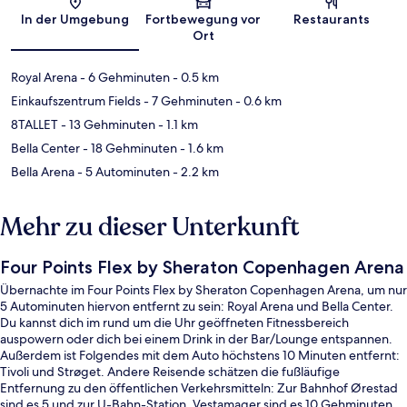
Karte
In der Umgebung
Fortbewegung vor
Restaurants
Ort
Royal Arena
- 6 Gehminuten
- 0.5 km
Einkaufszentrum Fields
- 7 Gehminuten
- 0.6 km
8TALLET
- 13 Gehminuten
- 1.1 km
Bella Center
- 18 Gehminuten
- 1.6 km
Bella Arena
- 5 Autominuten
- 2.2 km
Mehr zu dieser Unterkunft
Four Points Flex by Sheraton Copenhagen Arena
Übernachte im Four Points Flex by Sheraton Copenhagen Arena, um nur
5 Autominuten hiervon entfernt zu sein: Royal Arena und Bella Center.
Du kannst dich im rund um die Uhr geöffneten Fitnessbereich
auspowern oder dich bei einem Drink in der Bar/Lounge entspannen.
Außerdem ist Folgendes mit dem Auto höchstens 10 Minuten entfernt:
Tivoli und Strøget. Andere Reisende schätzen die fußläufige
Entfernung zu den öffentlichen Verkehrsmitteln: Zur Bahnhof Ørestad
sind es 5 und zur U-Bahn-Station, Vestamager sind es 10 Gehminuten.