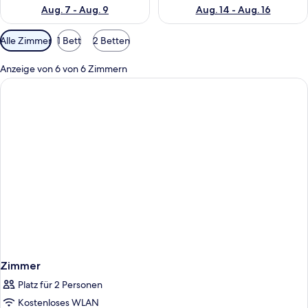
Aug. 7 - Aug. 9
Aug. 14 - Aug. 16
Verfügbare
Alle Zimmer
1 Bett
2 Betten
Filter
für
Anzeige von 6 von 6 Zimmern
Zimmer
Zimmer
Platz für 2 Personen
Kostenloses WLAN