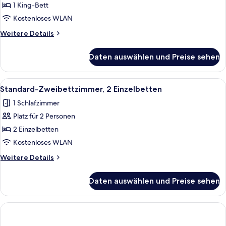
Doppelzimmer,
1 King-Bett
1 King-
Kostenloses WLAN
Bett
Weitere
Weitere Details
anzeigen
Details
für
Daten auswählen und Preise sehen
Standard-
Doppelzimmer,
1 King-
Alle
Ein modernes Hotelzimmer mit einem gr
3
Bett
Standard-Zweibettzimmer, 2 Einzelbetten
Fotos
1 Schlafzimmer
für
Platz für 2 Personen
Standard-
Zweibettzimmer,
2 Einzelbetten
2 Einzelbetten
Kostenloses WLAN
anzeigen
Weitere
Weitere Details
Details
für
Daten auswählen und Preise sehen
Standard-
Zweibettzimmer,
2 Einzelbetten