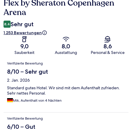
Flex by Sheraton Copenhagen
Arena
Sehr gut
8,4
1.253 Bewertungen
9,0
8,0
8,6
Sauberkeit
Ausstattung
Personal & Service
Bewertungen
Verifizierte Bewertung
8/10 – Sehr gut
2. Jan. 2026
Standard gutes Hotel. Wir sind mit dem Aufenthalt zufrieden.
Sehr nettes Personal.
Mik, Aufenthalt von 4 Nächten
Verifizierte Bewertung
6/10 – Gut