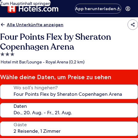
Zum Hauptinhalt springen
App herunterladen
Alle Unterkünfte anzeigen
Four Points Flex by Sheraton
Copenhagen Arena
3.0-
Sterne-
Hotel mit Bar/Lounge - Royal Arena (0,2 km)
Unterkunft
Wähle deine Daten, um Preise zu sehen
Wo soll’s hingehen?
Daten
Gäste