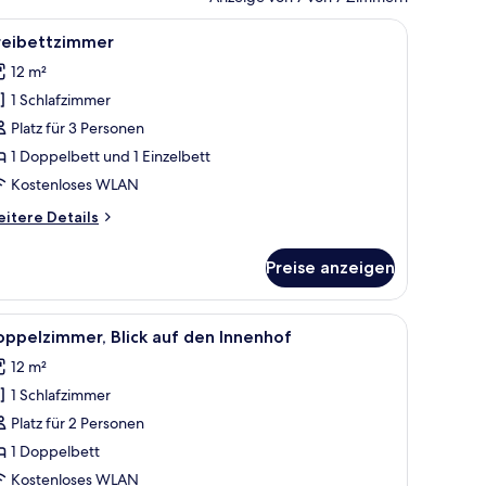
isch, laptopgeeigneter Arbeitsplatz, Verdunkelungsvorhänge
le
Dreibettzimmer | Schreibtisch, laptopgeeign
11
reibettzimmer
otos
12 m²
ür
1 Schlafzimmer
reibettzimmer
nzeigen
Platz für 3 Personen
1 Doppelbett und 1 Einzelbett
Kostenloses WLAN
itere
itere Details
tails
r
Preise anzeigen
eibettzimmer
cken und Spiegel.
le
Doppelzimmer, Blick auf den Innenhof | Schr
5
ppelzimmer, Blick auf den Innenhof
otos
12 m²
ür
1 Schlafzimmer
oppelzimmer,
ick
Platz für 2 Personen
uf
1 Doppelbett
en
Kostenloses WLAN