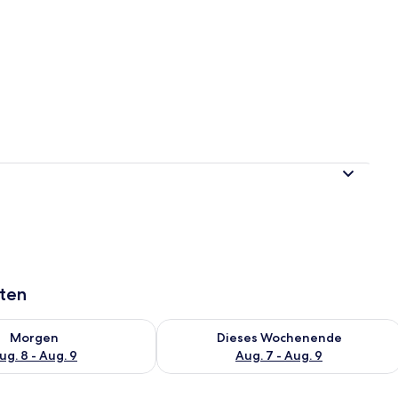
aten
 - Aug. 8.
 Verfügbarkeit für morgen, Aug. 8 - Aug. 9.
Überprüfe die Verfügbarkeit für dies
Morgen
Dieses Wochenende
ug. 8 - Aug. 9
Aug. 7 - Aug. 9