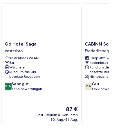
e
Go Hotel Saga
CABINN Scandinavia H
Go
CABINN
Go Hotel Saga
CABINN Scandinavia
Hotel
Scandinavia
Vesterbro
Frederiksberg C
Saga
Hotel
Kostenloses WLAN
Parkplätze verfügbar
Vesterbro
Frederiksberg
Bar
Kostenloses WLAN
C
Wäscherei
Rund um die Uhr
Rund um die Uhr
besetzte Rezeption
besetzte Rezeption
Nichtraucher
8.4
7.4
Sehr gut
Gut
8,4
7,4
von
von
1.438 Bewertungen
1.479 Bewertungen
10,
10,
Sehr
Gut,
gut,
1.479
Der
87 €
1.438
Bewertungen
Preis
Bewertungen
inkl. Steuern & Gebühren
inkl. S
beträgt
30. Aug.–31. Aug.
87 €