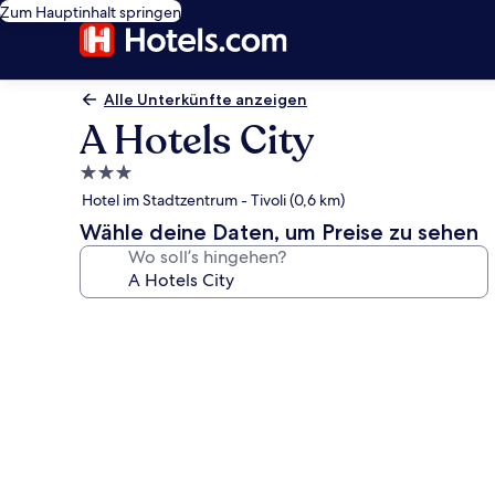
Zum Hauptinhalt springen
Alle Unterkünfte anzeigen
A Hotels City
3.0-
Sterne-
Hotel im Stadtzentrum - Tivoli (0,6 km)
Unterkunft
Wähle deine Daten, um Preise zu sehen
Wo soll’s hingehen?
Fotogalerie
von
A
Hotels
City