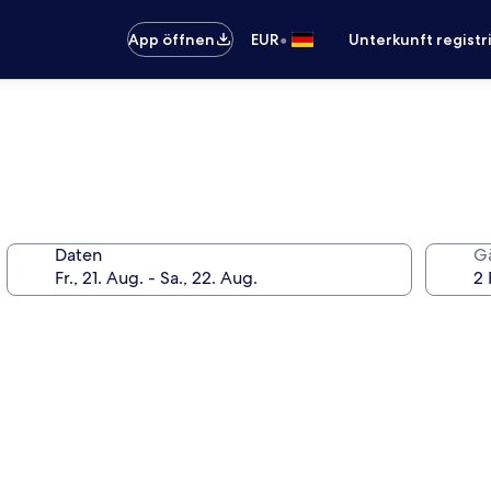
•
App öffnen
EUR
Unterkunft registr
Daten
G