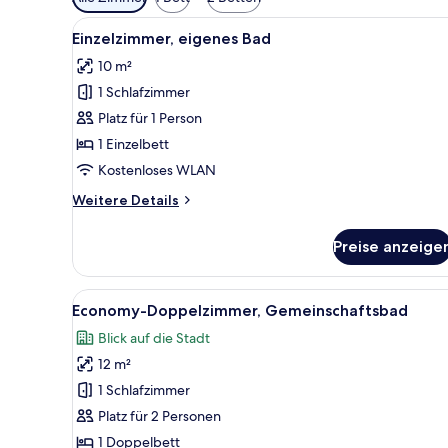
Filter
Alle
Einzelzimmer, eigenes Bad | S
für
22
Einzelzimmer, eigenes Bad
Fotos
Zimmer
10 m²
für
1 Schlafzimmer
Einzelzimmer,
eigenes
Platz für 1 Person
Bad
1 Einzelbett
anzeigen
Kostenloses WLAN
Weitere
Weitere Details
Details
für
Preise anzeige
Einzelzimmer,
eigenes
Bad
Alle
Ein Doppelbett mit weißer Bett
14
Economy-Doppelzimmer, Gemeinschaftsbad
Fotos
Blick auf die Stadt
für
12 m²
Economy-
Doppelzimmer,
1 Schlafzimmer
Gemeinschaftsbad
Platz für 2 Personen
anzeigen
1 Doppelbett