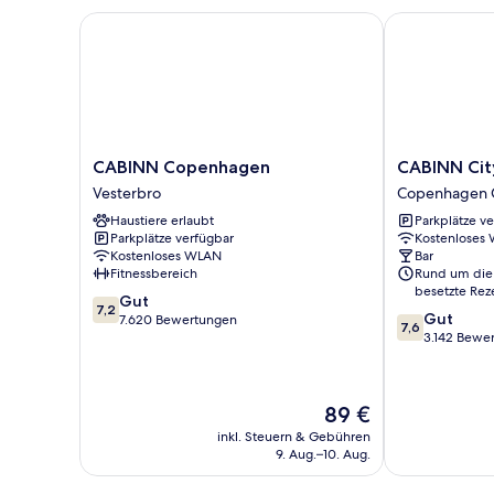
CABINN Copenhagen
CABINN City 
CABINN
CABINN
CABINN Copenhagen
CABINN Cit
Copenhagen
City
Vesterbro
Copenhagen C
Vesterbro
Hotel
Haustiere erlaubt
Parkplätze v
Copenhagen
Parkplätze verfügbar
Kostenloses
City
Kostenloses WLAN
Bar
Centre
Fitnessbereich
Rund um die
besetzte Rez
7.2
Gut
7,2
7.6
Gut
von
7.620 Bewertungen
7,6
von
3.142 Bewe
10,
10,
Gut,
Gut,
7.620
3.142
Bewertungen
Der
89 €
Bewertungen
Preis
inkl. Steuern & Gebühren
beträgt
9. Aug.–10. Aug.
89 €