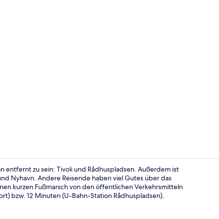
Check-in-/C
n entfernt zu sein: Tivoli und Rådhuspladsen. Außerdem ist
 und Nyhavn. Andere Reisende haben viel Gutes über das
 einen kurzen Fußmarsch von den öffentlichen Verkehrsmitteln
Dreibettzimm
port) bzw. 12 Minuten (U-Bahn-Station Rådhuspladsen).