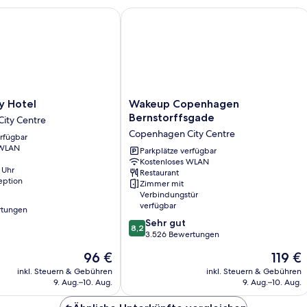
Hotel
Wakeup Copenhagen Bernstorffsgad
Wakeup
y Hotel
Wakeup Copenhagen
Copenhagen
Bernstorffsgade
ity Centre
Bernstorffsgade
Copenhagen City Centre
erfügbar
Copenhagen
 WLAN
City
Parkplätze verfügbar
Kostenloses WLAN
Centre
 Uhr
Restaurant
eption
Zimmer mit
Verbindungstür
verfügbar
rtungen
8.2
Sehr gut
8,2
von
3.526 Bewertungen
10,
Der
Der
96 €
119 €
Sehr
Preis
Preis
gut,
inkl. Steuern & Gebühren
inkl. Steuern & Gebühren
beträgt
beträgt
9. Aug.–10. Aug.
9. Aug.–10. Aug.
3.526
96 €
119 €
Bewertungen