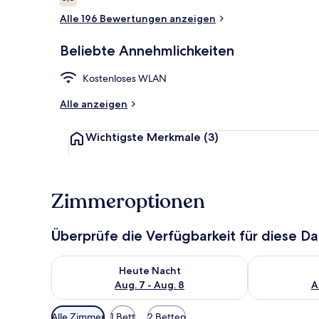
5,8 von 10.
Alle 196 Bewertungen anzeigen
Flur
Beliebte Annehmlichkeiten
Kostenloses WLAN
Alle anzeigen
Wichtigste Merkmale
(3)
Zimmeroptionen
Überprüfe die Verfügbarkeit für diese D
Überprüfe die Verfügbarkeit für heute Nacht, Aug. 7
Überprüfe die
Heute Nacht
Aug. 7 - Aug. 8
A
Verfügbare
Alle Zimmer
1 Bett
2 Betten