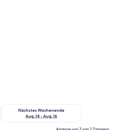
es Wochenende, Aug. 7 - Aug. 9.
Überprüfe die Verfügbarkeit für nächstes Wochenende, Aug. 1
Nächstes Wochenende
Aug. 14 - Aug. 16
Anzeige von 7 von 7 Zimmern