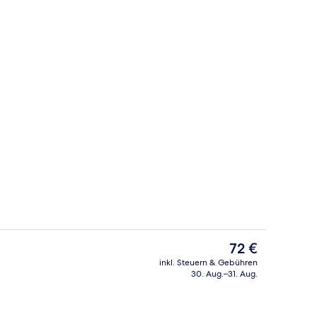
heck-out-Schalter
Außenbereich
Der
72 €
aktuelle
inkl. Steuern & Gebühren
Preis
30. Aug.–31. Aug.
er | Schreibtisch, laptopgeeigneter Arbeitsplatz, Verdunkelungsvorhänge
Unterkunftsgelände
beträgt
72 €.