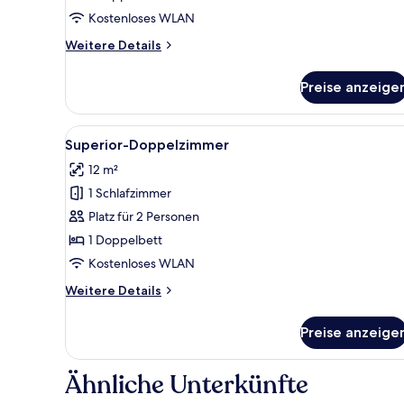
Kostenloses WLAN
Weitere
Weitere Details
Details
für
Preise anzeige
Economy-
Doppelzimmer,
Gemeinschaftsbad
Alle
Superior-Doppelzimmer | Schre
9
Superior-Doppelzimmer
Fotos
12 m²
für
1 Schlafzimmer
Superior-
Doppelzimmer
Platz für 2 Personen
anzeigen
1 Doppelbett
Kostenloses WLAN
Weitere
Weitere Details
Details
für
Preise anzeige
Superior-
Doppelzimmer
Ähnliche Unterkünfte