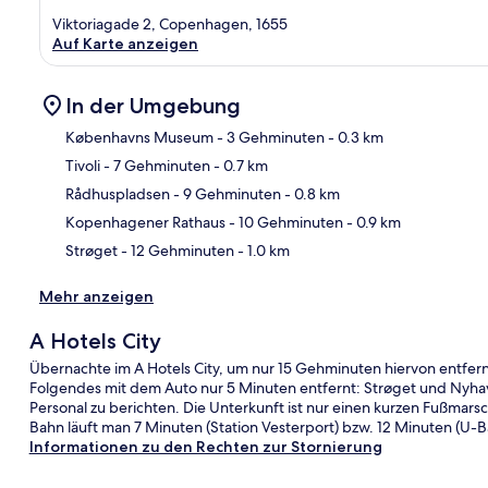
Viktoriagade 2, Copenhagen, 1655
Auf Karte anzeigen
In der Umgebung
Københavns Museum
- 3 Gehminuten
- 0.3 km
Tivoli
- 7 Gehminuten
- 0.7 km
Kar
Rådhuspladsen
- 9 Gehminuten
- 0.8 km
Kopenhagener Rathaus
- 10 Gehminuten
- 0.9 km
Strøget
- 12 Gehminuten
- 1.0 km
Mehr anzeigen
A Hotels City
Übernachte im A Hotels City, um nur 15 Gehminuten hiervon entfern
Folgendes mit dem Auto nur 5 Minuten entfernt: Strøget und Nyhav
Personal zu berichten. Die Unterkunft ist nur einen kurzen Fußmarsc
Bahn läuft man 7 Minuten (Station Vesterport) bzw. 12 Minuten (U-
Informationen zu den Rechten zur Stornierung