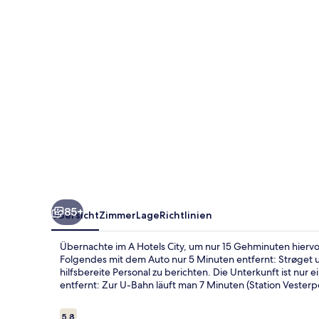
85+
Übersicht
Zimmer
Lage
Richtlinien
Übernachte im A Hotels City, um nur 15 Gehminuten hiervo
Folgendes mit dem Auto nur 5 Minuten entfernt: Strøget
hilfsbereite Personal zu berichten. Die Unterkunft ist nur
entfernt: Zur U-Bahn läuft man 7 Minuten (Station Vester
Bewertungen
5,8