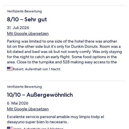
Verifizierte Bewertung
8/10 – Sehr gut
31. Juli 2026
Mit Google übersetzen
Parking was limited to one side of the hotel there was another
lot on the other side but it’s only for Dunkin Donuts. Room was a
bit dated and bed was ok but not overly comfy. Was only staying
for the night to catch an early flight. Some food options in the
area. Close to the turnpike and 528 making easy access to the
airport. Couple minutes from Universal and about 20 via i4 or
Robert, Aufenthalt von 1 Nacht
the 417 to Disney
Verifizierte Bewertung
10/10 – Außergewöhnlich
6. Mai 2026
Mit Google übersetzen
Excelente servicio personal amable muy limpio todp el
desayuno super bien lo necesario..