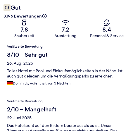
Gut
7,8
3.196 Bewertungen
7,8
7,2
8,4
Sauberkeit
Ausstattung
Personal & Service
Bewertungen
Verifizierte Bewertung
8/10 – Sehr gut
26. Aug. 2025
Tolles Hotel mit Pool und Einkaufsmöglichkeiten in der Nähe. Ist
auch gut gelegen um die Verngügungsparks zu erreichen.
Dominick, Aufenthalt von 5 Nächten
Verifizierte Bewertung
2/10 – Mangelhaft
29. Juni 2025
Das Hotel sieht auf den Bildern besser aus als es ist. Unser
Zimmer war dermaßen muffig, es war nicht auszuhalten. Der