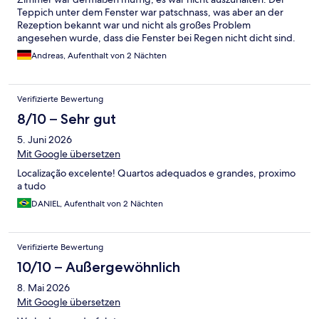
Teppich unter dem Fenster war patschnass, was aber an der
Rezeption bekannt war und nicht als großes Problem
angesehen wurde, dass die Fenster bei Regen nicht dicht sind.
Man möchte nicht wissen wie es unter dem Teppich aussieht.
Andreas, Aufenthalt von 2 Nächten
Das schlechteste Hotel auf unserer vierwöchigen Reise.
Verifizierte Bewertung
8/10 – Sehr gut
5. Juni 2026
Mit Google übersetzen
Localização excelente! Quartos adequados e grandes, proximo
a tudo
DANIEL, Aufenthalt von 2 Nächten
Verifizierte Bewertung
10/10 – Außergewöhnlich
8. Mai 2026
Mit Google übersetzen