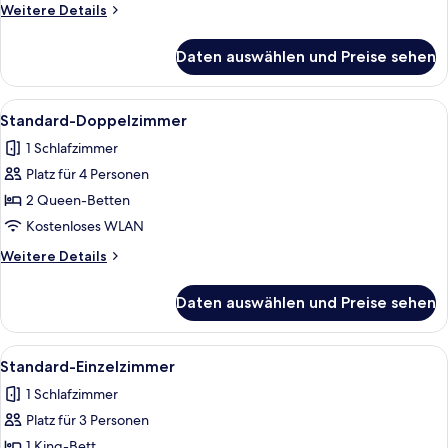
anzeigen
Weitere
Weitere Details
Details
für
Daten auswählen und Preise sehen
Standard-
Doppelzimmer,
barrierefrei
Alle
Ein Hotelzimmer mit zwei Betten, ein
9
Standard-Doppelzimmer
Fotos
1 Schlafzimmer
für
Platz für 4 Personen
Standard-
Doppelzimmer
2 Queen-Betten
anzeigen
Kostenloses WLAN
Weitere
Weitere Details
Details
für
Daten auswählen und Preise sehen
Standard-
Doppelzimmer
Alle
Ein Hotelzimmer mit einem Bett, eine
10
Standard-Einzelzimmer
Fotos
1 Schlafzimmer
für
Platz für 3 Personen
Standard-
Einzelzimmer
1 King-Bett