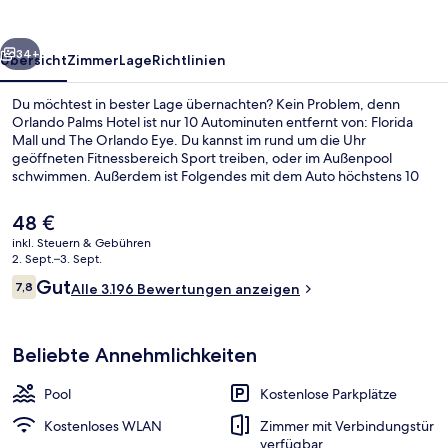
rück
Weiter
34+
Übersicht
Zimmer
Lage
Richtlinien
Du möchtest in bester Lage übernachten? Kein Problem, denn
Orlando Palms Hotel ist nur 10 Autominuten entfernt von: Florida
Mall und The Orlando Eye. Du kannst im rund um die Uhr
geöffneten Fitnessbereich Sport treiben, oder im Außenpool
schwimmen. Außerdem ist Folgendes mit dem Auto höchstens 10
Minuten entfernt: Universal Orlando Resort™ und Orange County
Convention Center. Anderen Reisenden gefallen das hilfsbereite
Der
48 €
Personal und die Lage sehr gut.
aktuelle
inkl. Steuern & Gebühren
Preis
2. Sept.–3. Sept.
Lobby
beträgt
Bewertungen
Gut
7,8
Alle 3.196 Bewertungen anzeigen
48 €.
7,8 von 10.
Beliebte Annehmlichkeiten
Pool
Kostenlose Parkplätze
Kostenloses WLAN
Zimmer mit Verbindungstür
verfügbar