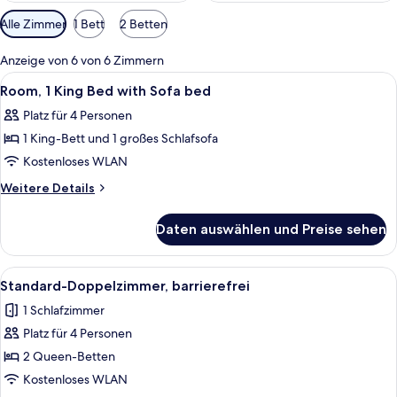
Verfügbare
Alle Zimmer
1 Bett
2 Betten
Filter
für
Anzeige von 6 von 6 Zimmern
Zimmer
Alle
Ein Hotelzimmer mit einem großen Bet
7
Room, 1 King Bed with Sofa bed
Fotos
Platz für 4 Personen
für
1 King-Bett und 1 großes Schlafsofa
Room,
1
Kostenloses WLAN
King
Weitere
Weitere Details
Bed
Details
für
with
Daten auswählen und Preise sehen
Room,
Sofa
1
bed
King
Alle
Ein Hotelzimmer mit zwei Betten, ein
9
anzeigen
Bed
Standard-Doppelzimmer, barrierefrei
Fotos
with
1 Schlafzimmer
Sofa
für
bed
Platz für 4 Personen
Standard-
Doppelzimmer,
2 Queen-Betten
barrierefrei
Kostenloses WLAN