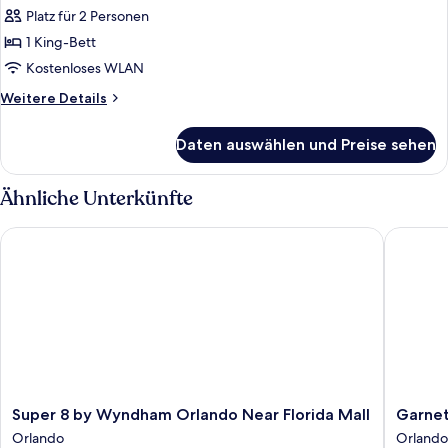
Platz für 2 Personen
Standard-
Einzelzimmer,
1 King-Bett
barrierefrei
Kostenloses WLAN
anzeigen
Weitere
Weitere Details
Details
für
Daten auswählen und Preise sehen
Standard-
Einzelzimmer,
barrierefrei
Ähnliche Unterkünfte
Super 8 by Wyndham Orlando Near Florida Mall
Garnet I
Super
Garnet
Super 8 by Wyndham Orlando Near Florida Mall
Garnet
8
Inn
Orlando
Orlando
by
&