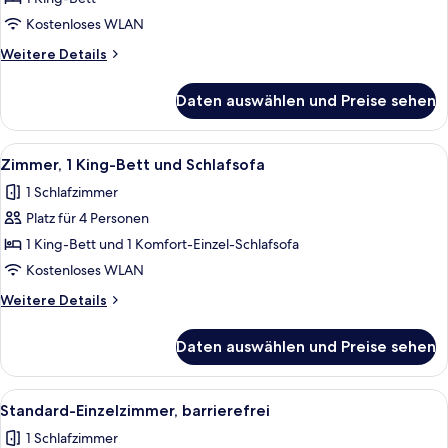
anzeigen
Kostenloses WLAN
Weitere
Weitere Details
Details
für
Daten auswählen und Preise sehen
Standard-
Einzelzimmer
Alle
Ein Hotelzimmer mit einem Bett, eine
9
Zimmer, 1 King-Bett und Schlafsofa
Fotos
1 Schlafzimmer
für
Platz für 4 Personen
Zimmer,
1 King-
1 King-Bett und 1 Komfort-Einzel-Schlafsofa
Bett
Kostenloses WLAN
und
Weitere
Weitere Details
Schlafsofa
Details
anzeigen
für
Daten auswählen und Preise sehen
Zimmer,
1 King-
Bett
Alle
Ein Hotelzimmer mit einem großen Bett
9
und
Standard-Einzelzimmer, barrierefrei
Fotos
Schlafsofa
1 Schlafzimmer
für