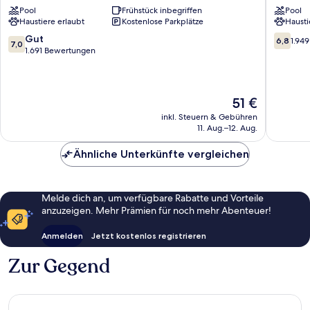
Pool
Frühstück inbegriffen
Pool
Wyndham
Suites,
Haustiere erlaubt
Kostenlose Parkplätze
Hausti
Orlando
Orlando
Near
Orlando
7.0
6.8
Gut
6,8
1.94
7,0
Florida
von
von
1.691 Bewertungen
Mall
10,
10,
Orlando
Gut,
1.949
1.691
Bewert
Bewertungen
Der
51 €
Preis
inkl. Steuern & Gebühren
beträgt
11. Aug.–12. Aug.
51 €
Ähnliche Unterkünfte vergleichen
Melde dich an, um verfügbare Rabatte und Vorteile
anzuzeigen. Mehr Prämien für noch mehr Abenteuer!
Anmelden
Jetzt kostenlos registrieren
Zur Gegend