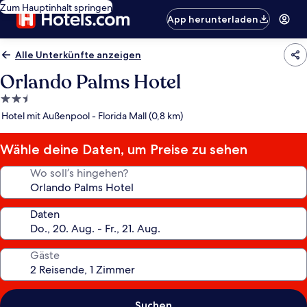
Zum Hauptinhalt springen
App herunterladen
Alle Unterkünfte anzeigen
Orlando Palms Hotel
2.5-
Sterne-
Hotel mit Außenpool - Florida Mall (0,8 km)
Unterkunft
Wähle deine Daten, um Preise zu sehen
Wo soll’s hingehen?
Daten
Gäste
Suchen