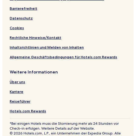
r
t
l
s
k
z
o
b
B
k
h
l
t
e
z
w
r
e
Barrierefreiheit
e
a
B
l
i
a
d
Datenschutz
d
S
u
e
t
t
4
o
e
r
h
i
B
Cookies
u
n
S
H
o
a
t
a
e
2
n
t
Rechtliche Hinweise/Kontakt
h
V
l
O
O
h
i
e
W
r
s
Inhaltsrichtlinien und Melden von Inhalten
s
c
a
l
V
Allgemeine Geschäftsbedingungen für Hotels.com Rewards
t
t
t
a
i
a
b
e
n
l
S
y
r
d
l
Weitere Informationen
o
W
p
o
a
u
y
a
Über uns
t
n
r
h
d
k
Karriere
h
a
Reiseführer
m
Hotels.com Rewards
*Bei einigen Hotels muss die Stornierung mehr als 24 Stunden vor
Check-in erfolgen. Weitere Details auf der Website.
© 2026 Hotels.com, L.P., ein Unternehmen der Expedia Group. Alle