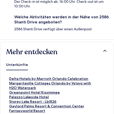
Der Check-in ist möglich ab: 16:00 Uhr. Check-out ist um
10:00 Uhr.
Welche Aktivitäten werden in der Nähe von 2586
Shanti Drive angeboten?
2586 Shanti Drive verfügt über einen Außenpool.
Mehr entdecken
Unterkünfte
L
Delta Hotels by Marriott Orlando Celebration
i
L
Margaritaville Cottages Orlando by Vstays with
n
i
H2O Waterpark
k
n
L
Greenpoint Hotel Kissimmee
,
k
i
L
Palazzo Lakeside Hotel
d
,
n
i
L
Storey Lake Resort - Lbl826
e
d
k
n
i
L
Gaylord Palms Resort & Convention Center
r
e
,
k
n
i
L
Fantasyworld Resort