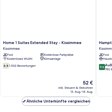
Home
Hampto
Home 1 Suites Extended Stay - Kissimmee
Hampto
1
Inn
Kissimmee
Kissim
Suites
Kissimm
Pool
Kostenlose Parkplätze
Pool
Extended
North
Kostenloses WLAN
Klimaanlage
Hausti
Stay
Kissimm
-
6.4
9.6
Auß
6,4
1.002 Bewertungen
9,6
Kissimmee
von
von
780 
Kissimmee
10,
10,
1.002
Außerge
Der
52 €
Bewertungen
780
Preis
Bewert
inkl. Steuern & Gebühren
beträgt
13. Aug.–14. Aug.
52 €
Ähnliche Unterkünfte vergleichen