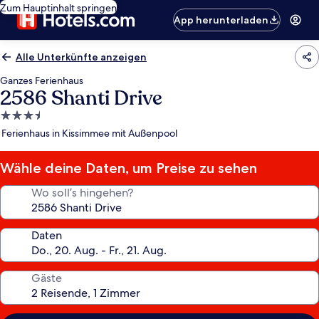
Zum Hauptinhalt springen
App herunterladen
Alle Unterkünfte anzeigen
Ganzes Ferienhaus
2586 Shanti Drive
3.5-
Sterne-
Ferienhaus in Kissimmee mit Außenpool
Unterkunft
Wähle deine Daten, um Preise zu sehen
Wo soll’s hingehen?
Daten
Gäste