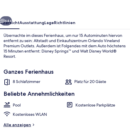
rück
Weiter
64+
Übersicht
Ausstattung
Lage
Richtlinien
Übernachte im dieses Ferienhaus, um nur 15 Autominuten hiervon
entfernt zu sein: Altstadt und Einkaufszentrum Orlando Vineland
Premium Outlets. Außerdem ist Folgendes mit dem Auto höchstens
15 Minuten entfernt: Disney Springs™ und Walt Disney World®
Resort.
Ganzes Ferienhaus
8 Schlafzimmer
Platz für 20 Gäste
Ferienhaus, Mehrere Betten | Pool | 
Beliebte Annehmlichkeiten
Pool
Kostenlose Parkplätze
Kostenloses WLAN
Alle anzeigen