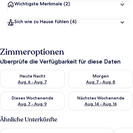
Wichtigste Merkmale
(2)
Sich wie zu Hause fühlen
(4)
Zimmeroptionen
Überprüfe die Verfügbarkeit für diese Daten
Überprüfe die Verfügbarkeit für heute Nacht, Aug. 6 - Aug. 7.
Überprüfe die Verfügbarkeit f
Heute Nacht
Morgen
Aug. 6 - Aug. 7
Aug. 7 - Aug. 8
Überprüfe die Verfügbarkeit für dieses Wochenende, Aug. 7 - 
Überprüfe die Verfügbarkeit f
Dieses Wochenende
Nächstes Wochenende
Aug. 7 - Aug. 9
Aug. 14 - Aug. 16
Ähnliche Unterkünfte
Home 1 Suites Extended Stay - Kissimmee
Hampton