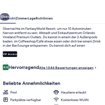
rück
Weiter
68+
Übersicht
Zimmer
Lage
Richtlinien
Übernachte im FantasyWorld Resort, um nur 10 Autominuten
hiervon entfernt zu sein: Altstadt und Einkaufszentrum Orlando
Vineland Premium Outlets. Du kannst in einem der 2 Außenpools
baden, im Coffeeshop/Café etwas essen oder dich bei einem Drink
in der Bar/Lounge entspannen. Du kannst dich auf einen
Wasserpark (gebührenpflichtig) und einen Strömungskanal freuen.
Die Zimmer sind mit Waschmaschinen/Trocknern und Schlafsofas
VIP Access
versehen. Andere Reisende lieben den Pool und das hilfsbereite
Personal.
Bewertungen
Hervorragend
8,8
2 Außenpools, beheizter Pool, Cabañ
Alle 1.046 Bewertungen anzeigen
8,8 von 10.
Beliebte Annehmlichkeiten
Pool
Haustiere erlaubt
Parkplätze verfügbar
Kostenloses WLAN