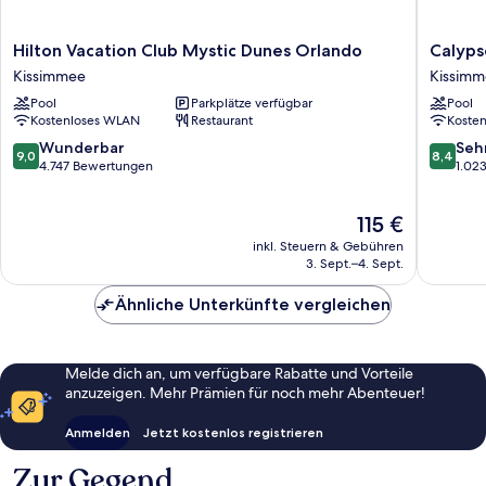
Hilton
Calypso
Hilton Vacation Club Mystic Dunes Orlando
Calyps
Vacation
Cay
Kissimmee
Kissim
Club
Vacation
Pool
Parkplätze verfügbar
Pool
Mystic
Villas
Kostenloses WLAN
Restaurant
Koste
Dunes
Kissimm
Orlando
9.0
8.4
Wunderbar
Seh
9,0
8,4
Kissimmee
von
von
4.747 Bewertungen
1.02
10,
10,
Wunderbar,
Sehr
Der
115 €
4.747
gut,
Preis
Bewertungen
1.023
inkl. Steuern & Gebühren
beträgt
Bewert
3. Sept.–4. Sept.
115 €
Ähnliche Unterkünfte vergleichen
Melde dich an, um verfügbare Rabatte und Vorteile
anzuzeigen. Mehr Prämien für noch mehr Abenteuer!
Anmelden
Jetzt kostenlos registrieren
Zur Gegend