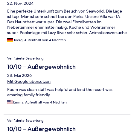
22. Nov. 2024
Eine perfekte Unterkunft zum Besuch von Seaworld. Die Lage
ist top. Man ist sehr schnell bei den Parks. Unsere Villa war 1A.
Das Hauptbett war super. Die zwei Einzelbetten im
Nebenzimmer eher mittelmäßig. Küche und Wohnzimmer
super. Poolanlage mit Lazy River sehr schön. Animationsversuche
für uns etwas gewöhnungsbedürftig. Wir kommen sehr gerne
Joerg, Aufenthalt von 4 Nächten
wieder, besser haben wir in Orlando noch nicht gewohnt.
Verifizierte Bewertung
10/10 – Außergewöhnlich
28. Mai 2026
Mit Google übersetzen
Room was clean staff was helpful and kind the resort was
amazing family friendly.
Emma, Aufenthalt von 4 Nächten
Verifizierte Bewertung
10/10 – Außergewöhnlich