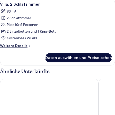
Alle
Ein Hotelzimmer mit einem hölzernen 
15
Villa, 2 Schlafzimmer
Fotos
93 m²
für
2 Schlafzimmer
Villa,
2 Schlafzimmer
Platz für 6 Personen
anzeigen
2 Einzelbetten und 1 King-Bett
Kostenloses WLAN
Weitere
Weitere Details
Details
für
Daten auswählen und Preise sehen
Villa,
2 Schlafzimmer
Ähnliche Unterkünfte
Hilton Vacation Club Mystic Dunes Orlando
Calypso 