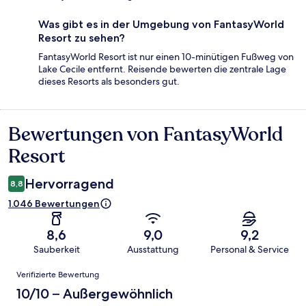
Was gibt es in der Umgebung von FantasyWorld
Resort zu sehen?
FantasyWorld Resort ist nur einen 10-minütigen Fußweg von
Lake Cecile entfernt. Reisende bewerten die zentrale Lage
dieses Resorts als besonders gut.
Bewertungen von FantasyWorld
Bewertungen
Resort
Hervorragend
8,8
1.046 Bewertungen
8,6
9,0
9,2
Sauberkeit
Ausstattung
Personal & Service
Bewertungen
Verifizierte Bewertung
10/10 – Außergewöhnlich