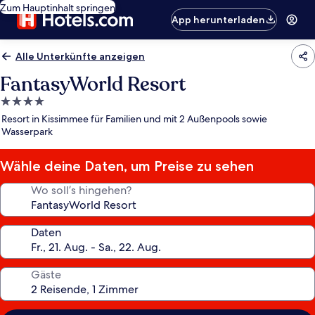
Zum Hauptinhalt springen
App herunterladen
Alle Unterkünfte anzeigen
FantasyWorld Resort
4.0-
Sterne-
Resort in Kissimmee für Familien und mit 2 Außenpools sowie
Unterkunft
Wasserpark
Wähle deine Daten, um Preise zu sehen
Wo soll’s hingehen?
Daten
Gäste