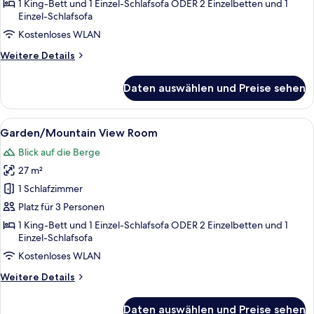
Bungalow
1 King-Bett und 1 Einzel-Schlafsofa ODER 2 Einzelbetten und 1
Einzel-Schlafsofa
anzeigen
Kostenloses WLAN
Weitere
Weitere Details
Details
für
Daten auswählen und Preise sehen
Pool-
Front
Bungalow
Alle
Garden/Mountain View Room | Miniba
7
Garden/Mountain View Room
Fotos
Blick auf die Berge
für
27 m²
Garden/Mountain
View
1 Schlafzimmer
Room
Platz für 3 Personen
anzeigen
1 King-Bett und 1 Einzel-Schlafsofa ODER 2 Einzelbetten und 1
Einzel-Schlafsofa
Kostenloses WLAN
Weitere
Weitere Details
Details
für
Daten auswählen und Preise sehen
Garden/Mountain