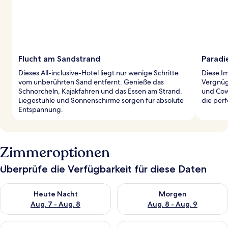
Flucht am Sandstrand
Paradi
Dieses All-inclusive-Hotel liegt nur wenige Schritte
Diese I
vom unberührten Sand entfernt. Genieße das
Vergnüg
Schnorcheln, Kajakfahren und das Essen am Strand.
und Cow
Liegestühle und Sonnenschirme sorgen für absolute
die per
Entspannung.
Zimmeroptionen
Überprüfe die Verfügbarkeit für diese Daten
Überprüfe die Verfügbarkeit für heute Nacht, Aug. 7 - Aug. 8.
Überprüfe die Verfügbarkeit f
Heute Nacht
Morgen
Aug. 7 - Aug. 8
Aug. 8 - Aug. 9
Überprüfe die Verfügbarkeit für dieses Wochenende, Aug. 7 - 
Überprüfe die Verfügbarkeit f