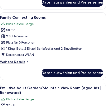
Daten auswählen und Preise sehen
Premium
Private
Pool
Alle
Minibar, Zimmersafe, Verdunkelungsv
8
Villa
Family Connecting Rooms
Fotos
Blick auf die Berge
für
58 m²
Family
Connecting
2 Schlafzimmer
Rooms
Platz für 6 Personen
anzeigen
1 King-Bett, 2 Einzel-Schlafsofas und 2 Einzelbetten
Kostenloses WLAN
Weitere
Weitere Details
Details
für
Daten auswählen und Preise sehen
Family
Connecting
Rooms
Alle
Exclusive Adult Garden/Mountain Vie
12
Exclusive Adult Garden/Mountain View Room (Aged 16+ |
Fotos
Renovated)
für
Blick auf die Berge
Exclusive
27 m²