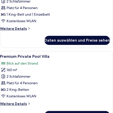
Unique
2 Schlafzimmer
Suite
Platz für 4 Personen
anzeigen
1 King-Bett und 1 Einzelbett
Kostenloses WLAN
Weitere
Weitere Details
Details
für
Daten auswählen und Preise sehen
Premium
Unique
Suite
Alle
Premium Private Pool Villa | Minibar
13
Premium Private Pool Villa
Fotos
Blick auf den Strand
für
160 m²
Premium
Private
2 Schlafzimmer
Pool
Platz für 4 Personen
Villa
2 King-Betten
anzeigen
Kostenloses WLAN
Weitere
Weitere Details
Details
für