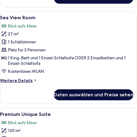
View
Room
Alle
Ein Hotelzimmer mit einem Bett, Nacht
7
Sea View Room
Fotos
Blick aufs Meer
für
27 m²
Sea
View
1 Schlafzimmer
Room
Platz für 3 Personen
anzeigen
1 King-Bett und 1 Einzel-Schlafsofa ODER 2 Einzelbetten und 1
Einzel-Schlafsofa
Kostenloses WLAN
Weitere
Weitere Details
Details
für
Daten auswählen und Preise sehen
Sea
View
Room
Alle
Premium Unique Suite | Minibar, Zim
10
Premium Unique Suite
Fotos
Blick aufs Meer
für
139 m²
Premium