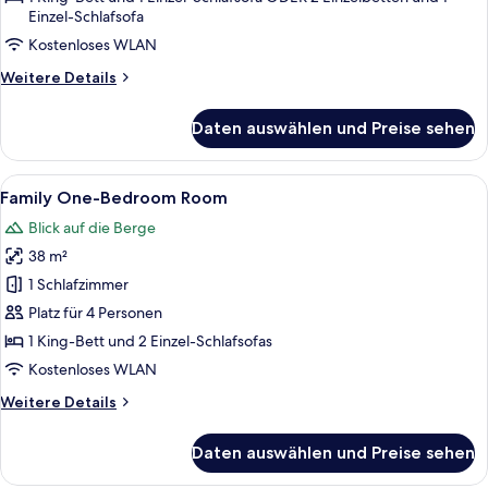
of
Einzel-Schlafsofa
the
Kostenloses WLAN
House
Weitere
Weitere Details
anzeigen
Details
für
Daten auswählen und Preise sehen
Special
Offer
-
Alle
Ein Schlafzimmer mit Bett, Nachttisch
6
Run
Family One-Bedroom Room
Fotos
of
Blick auf die Berge
the
für
House
38 m²
Family
One-
1 Schlafzimmer
Bedroom
Platz für 4 Personen
Room
1 King-Bett und 2 Einzel-Schlafsofas
anzeigen
Kostenloses WLAN
Weitere
Weitere Details
Details
für
Daten auswählen und Preise sehen
Family
One-