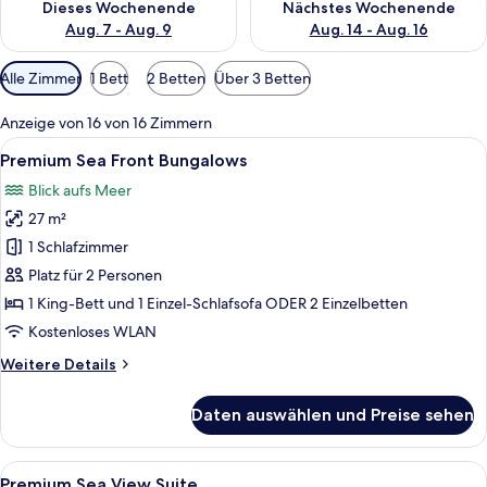
Dieses Wochenende
Nächstes Wochenende
Aug. 7 - Aug. 9
Aug. 14 - Aug. 16
Verfügbare
Alle Zimmer
1 Bett
2 Betten
Über 3 Betten
Filter
für
Anzeige von 16 von 16 Zimmern
Zimmer
Alle
Premium Sea Front Bungalows | Minib
3
Premium Sea Front Bungalows
Fotos
Blick aufs Meer
für
27 m²
Premium
Sea
1 Schlafzimmer
Front
Platz für 2 Personen
Bungalows
1 King-Bett und 1 Einzel-Schlafsofa ODER 2 Einzelbetten
anzeigen
Kostenloses WLAN
Weitere
Weitere Details
Details
für
Daten auswählen und Preise sehen
Premium
Sea
Front
Alle
Ein heller, offener Wohnbereich mit 
8
Bungalows
Premium Sea View Suite