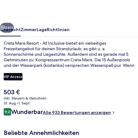
-
All
Inclusive
rück
Weiter
241+
Übersicht
Zimmer
Lage
Richtlinien
Creta Maris Resort - All Inclusive bietet ein vielseitiges
Freizeitangebot für deinen Strandurlaub; es gibt u. a.
Sonnenschirme und Liegestühle. Außerdem sind es gerade mal 5
Gehminuten zu: Kongresszentrum Creta Maris. Die 15 Außenpools
und der Wasserpark (kostenlos) versprechen Wasserspaß pur. Wenn
dir eher der Sinn nach Entspannung steht, kannst du dich im
Wellnessbereich mit Tiefengewebe-Massagen, Ganzkörperwickeln
VIP Access
und Gesichtsbehandlungen verwöhnen lassen. Enomy, eins von 7
Restaurants, serviert internationale Küche und ist zum Frühstück,
Der
503 €
Mittagessen und Abendessen geöffnet. Als weitere Highlights
7 Restaurants; Frühstück, Mittagesse
aktuelle
bietet diese Unterkunft im luxuriösen Stil 5 Poolbars, einen
inkl. Steuern & Gebühren
Preis
31. Aug.–1. Sept.
Innenpool und einen kostenlosen Kinderclub. Andere Reisende
beträgt
haben viel Gutes über das hilfsbereite Personal zu berichten.
Bewertungen
Wunderbar
9,2
Alle 933 Bewertungen anzeigen
503 €.
9,2 von 10.
Beliebte Annehmlichkeiten