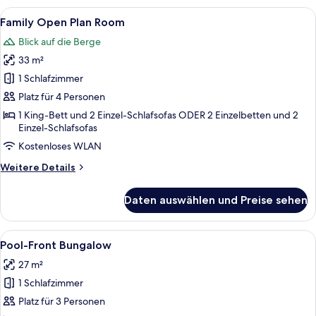
Bedroom
Alle
Ein Hotelzimmer mit Balkon, Schreibtis
8
Room
Family Open Plan Room
Fotos
Blick auf die Berge
für
33 m²
Family
Open
1 Schlafzimmer
Plan
Platz für 4 Personen
Room
1 King-Bett und 2 Einzel-Schlafsofas ODER 2 Einzelbetten und 2
anzeigen
Einzel-Schlafsofas
Kostenloses WLAN
Weitere
Weitere Details
Details
für
Daten auswählen und Preise sehen
Family
Open
Plan
Alle
Ein Schlafzimmer mit einem Himmelbet
5
Room
Pool-Front Bungalow
Fotos
27 m²
für
1 Schlafzimmer
Pool-
Front
Platz für 3 Personen