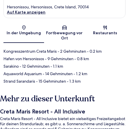
Hersonissou, Hersonissos, Crete Island, 70014
Auf Karte anzeigen
Karte
In der Umgebung
Fortbewegung vor
Restaurants
Ort
Kongresszentrum Creta Maris
- 2 Gehminuten
- 0.2 km
Hafen von Hersonissos
- 9 Gehminuten
- 0.8 km
Sarakino
- 12 Gehminuten
- 1.1 km
Aquaworld Aquarium
- 14 Gehminuten
- 1.2 km
Strand Sarandaris
- 15 Gehminuten
- 1.3 km
Mehr zu dieser Unterkunft
Creta Maris Resort - All Inclusive
Creta Maris Resort - All Inclusive bietet ein vielseitiges Freizeitangebot
für deinen Strandurlaub; es gibt u. a. Sonnenschirme und Liegestühle.
Außerdem sind es gerade mal 5 Gehminuten zu: Kongresszentrum