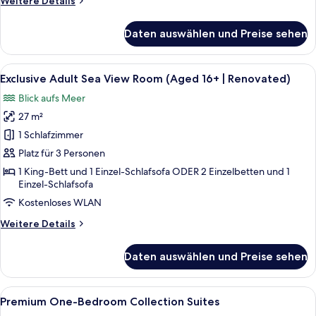
Weitere Details
16+
Details
|
für
Daten auswählen und Preise sehen
Exclusive
Renovated)
Adult
anzeigen
Sea-
Alle
Exclusive Adult Sea View Room (Aged 
10
Front
Exclusive Adult Sea View Room (Aged 16+ | Renovated)
Fotos
View
Blick aufs Meer
Room
für
(Aged
27 m²
Exclusive
16+
Adult
1 Schlafzimmer
|
Sea
Renovated)
Platz für 3 Personen
View
1 King-Bett und 1 Einzel-Schlafsofa ODER 2 Einzelbetten und 1
Room
Einzel-Schlafsofa
(Aged
Kostenloses WLAN
16+
Weitere
Weitere Details
|
Details
Renovated)
für
Daten auswählen und Preise sehen
Exclusive
anzeigen
Adult
Sea
Alle
Ein Schlafzimmer mit Bett, Vorhänge
5
View
Premium One-Bedroom Collection Suites
Fotos
Room