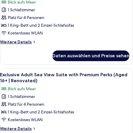
Blick aufs Meer
(Aged
für
16+
1 Schlafzimmer
Premium
|
One-
Platz für 4 Personen
Renovated)
Bedroom
1 King-Bett und 2 Einzel-Schlafsofas
Collection
Kostenloses WLAN
Suites
Weitere
Weitere Details
anzeigen
Details
für
Daten auswählen und Preise sehen
Premium
One-
Bedroom
Alle
Exclusive Adult Sea View Suite with 
10
Collection
Exclusive Adult Sea View Suite with Premium Perks (Aged
Fotos
Suites
16+ | Renovated)
für
Blick aufs Meer
Exclusive
1 Schlafzimmer
Adult
Platz für 4 Personen
Sea
View
1 King-Bett und 2 Einzel-Schlafsofas
Suite
Kostenloses WLAN
with
Weitere
Weitere Details
Premium