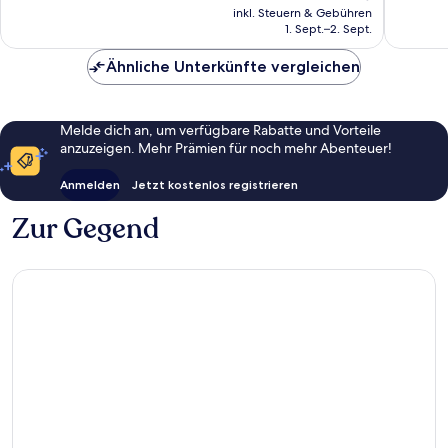
Preis
801
81
inkl. Steuern & Gebühren
beträgt
1. Sept.–2. Sept.
Bewertungen
Bewert
392 €
Ähnliche Unterkünfte vergleichen
Melde dich an, um verfügbare Rabatte und Vorteile
anzuzeigen. Mehr Prämien für noch mehr Abenteuer!
Anmelden
Jetzt kostenlos registrieren
Zur Gegend