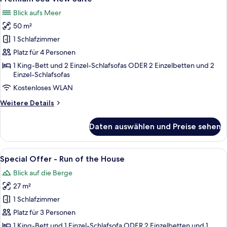
Fotos
Blick aufs Meer
für
50 m²
Premium
Sea
1 Schlafzimmer
View
Platz für 4 Personen
Suite
1 King-Bett und 2 Einzel-Schlafsofas ODER 2 Einzelbetten und 2
anzeigen
Einzel-Schlafsofas
Kostenloses WLAN
Weitere
Weitere Details
Details
für
Daten auswählen und Preise sehen
Premium
Sea
View
Alle
Minibar, Zimmersafe, Verdunkelungsv
5
Suite
Special Offer - Run of the House
Fotos
Blick auf die Berge
für
27 m²
Special
Offer
1 Schlafzimmer
-
Platz für 3 Personen
Run
1 King-Bett und 1 Einzel-Schlafsofa ODER 2 Einzelbetten und 1