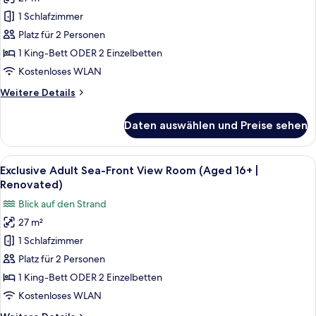
Adult
1 Schlafzimmer
Garden/Mountain
View
Platz für 2 Personen
Room
1 King-Bett ODER 2 Einzelbetten
(Aged
Kostenloses WLAN
16+
Weitere
Weitere Details
|
Details
Renovated)
für
Daten auswählen und Preise sehen
Exclusive
anzeigen
Adult
Garden/Mountain
Alle
Exclusive Adult Sea-Front View Room 
11
View
Exclusive Adult Sea-Front View Room (Aged 16+ |
Fotos
Room
Renovated)
(Aged
für
Blick auf den Strand
16+
Exclusive
|
27 m²
Adult
Renovated)
1 Schlafzimmer
Sea-
Front
Platz für 2 Personen
View
1 King-Bett ODER 2 Einzelbetten
Room
Kostenloses WLAN
(Aged
Weitere