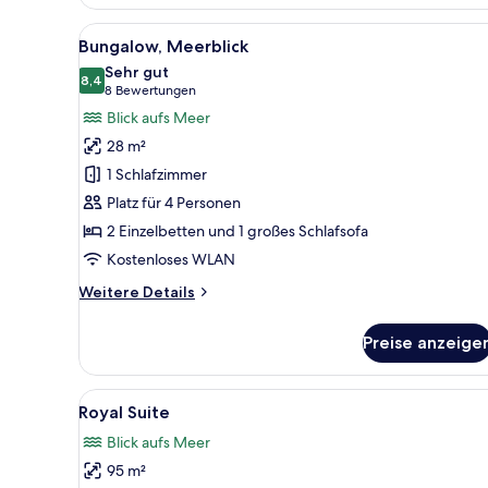
Room,
Land
Alle
Ein Schlafzimmer mit Balkon, 
5
View
Bungalow, Meerblick
Fotos
Sehr gut
für
8,4
8,4 von 10
(8
8 Bewertungen
Bungalow,
Bewertungen)
Blick aufs Meer
Meerblick
28 m²
anzeigen
1 Schlafzimmer
Platz für 4 Personen
2 Einzelbetten und 1 großes Schlafsofa
Kostenloses WLAN
Weitere
Weitere Details
Details
für
Preise anzeige
Bungalow,
Meerblick
Alle
Ein großzügiges Wohnzimmer mi
6
Royal Suite
Fotos
Blick aufs Meer
für
95 m²
Royal