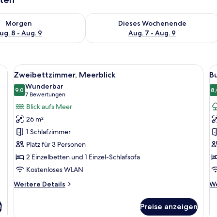
 - Aug. 8.
 Verfügbarkeit für morgen, Aug. 8 - Aug. 9.
Überprüfe die Verfügbarkeit für dies
Morgen
Dieses Wochenende
ug. 8 - Aug. 9
Aug. 7 - Aug. 9
n Kopfteil, zwei Kissen und zwei Nachttische mit Lampen.
Alle
Ein Schlafzimmer mit einem großen Bet
Al
4
Zweibettzimmer, Meerblick
B
Fotos
F
Wunderbar
für
9,0
f
8,
9,0 von 10
(7
7 Bewertungen
Zweibettzimmer,
B
Bewertungen)
Blick aufs Meer
Meerblick
G
26 m²
anzeigen
a
1 Schlafzimmer
Platz für 3 Personen
2 Einzelbetten und 1 Einzel-Schlafsofa
Kostenloses WLAN
Weitere
We
Weitere Details
We
Details
De
für
fü
n
Preise anzeigen
Zweibettzimmer,
Bu