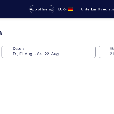
•
App öffnen
EUR
Unterkunft registr
a
Daten
G