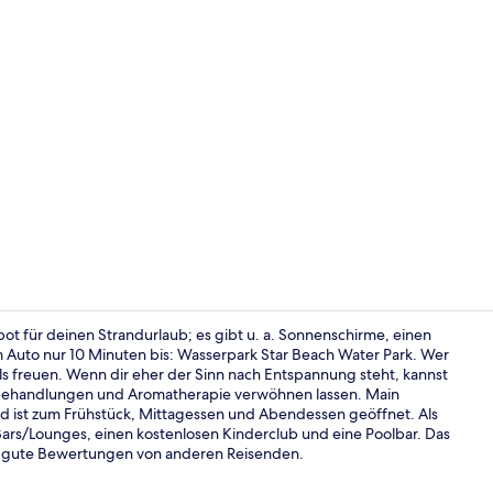
Fassade der
ebot für deinen Strandurlaub; es gibt u. a. Sonnenschirme, einen
m Auto nur 10 Minuten bis: Wasserpark Star Beach Water Park. Wer
s freuen. Wenn dir eher der Sinn nach Entspannung steht, kannst
Familienzimm
sbehandlungen und Aromatherapie verwöhnen lassen. Main
 und ist zum Frühstück, Mittagessen und Abendessen geöffnet. Als
5 Bars/Lounges, einen kostenlosen Kinderclub und eine Poolbar. Das
en gute Bewertungen von anderen Reisenden.