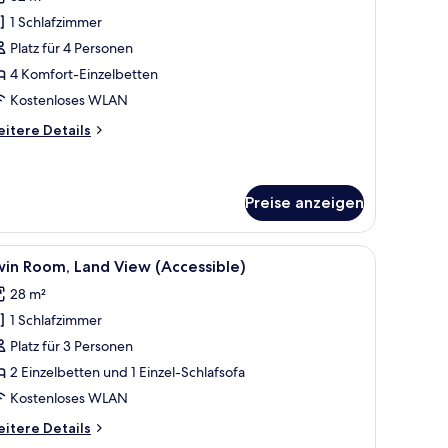
oolzugang
1 Schlafzimmer
nzeigen
Platz für 4 Personen
4 Komfort-Einzelbetten
Kostenloses WLAN
itere
itere Details
tails
r
milienzimmer,
olzugang
Preise anzeigen
n Kommode.
t, einer kleinen Bank, einem Schreibtisch mit Fernseher und einem Spiegel.
le
Ein Schlafzimmer mit einem großen Bett, eine
6
in Room, Land View (Accessible)
otos
28 m²
ür
1 Schlafzimmer
win
oom,
Platz für 3 Personen
and
2 Einzelbetten und 1 Einzel-Schlafsofa
iew
Kostenloses WLAN
Accessible)
itere
itere Details
nzeigen
tails