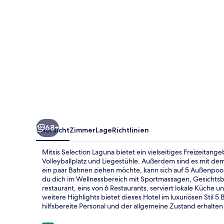
68+
Übersicht
Zimmer
Lage
Richtlinien
Mitsis Selection Laguna bietet ein vielseitiges Freizeitang
Volleyballplatz und Liegestühle. Außerdem sind es mit de
ein paar Bahnen ziehen möchte, kann sich auf 5 Außenpool
du dich im Wellnessbereich mit Sportmassagen, Gesicht
restaurant, eins von 6 Restaurants, serviert lokale Küche
weitere Highlights bietet dieses Hotel im luxuriösen Stil 
hilfsbereite Personal und der allgemeine Zustand erhalt