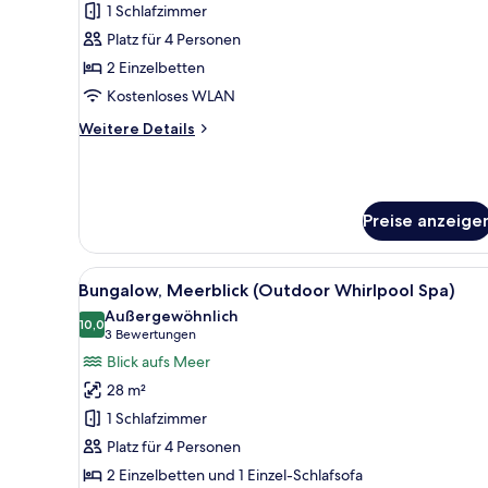
Suite
1 Schlafzimmer
anzeigen
Platz für 4 Personen
2 Einzelbetten
Kostenloses WLAN
Weitere
Weitere Details
Details
für
Royal
Suite
Preise anzeige
Alle
Ein Schlafzimmer mit einem gr
5
Bungalow, Meerblick (Outdoor Whirlpool Spa)
Fotos
Außergewöhnlich
für
10,0
10,0 von 10
(3
3 Bewertungen
Bungalow,
Bewertungen)
Blick aufs Meer
Meerblick
28 m²
(Outdoor
1 Schlafzimmer
Whirlpool
Platz für 4 Personen
Spa)
2 Einzelbetten und 1 Einzel-Schlafsofa
anzeigen