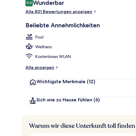
Bewertungen
Wunderbar
9,2
9,2 von 10.
Außenbereic
Alle 801 Bewertungen anzeigen
Beliebte Annehmlichkeiten
Pool
Wellness
Kostenloses WLAN
Alle anzeigen
Wichtigste Merkmale
(12)
Sich wie zu Hause fühlen
(6)
Warum wir diese Unterkunft toll finden