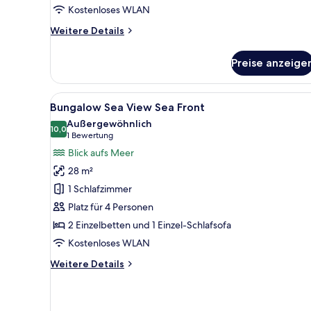
Kostenloses WLAN
Weitere
Weitere Details
Details
für
Preise anzeige
Bungalow,
Meerblick
(Outdoor
Alle
Ein Hotelzimmer mit Bett, Ferns
5
Whirlpool
Bungalow Sea View Sea Front
Fotos
Spa)
Außergewöhnlich
für
10,0
10,0 von 10
(1
1 Bewertung
Bungalow
Bewertung)
Blick aufs Meer
Sea
28 m²
View
1 Schlafzimmer
Sea
Platz für 4 Personen
Front
2 Einzelbetten und 1 Einzel-Schlafsofa
anzeigen
Kostenloses WLAN
Weitere
Weitere Details
Details
für
Bungalow