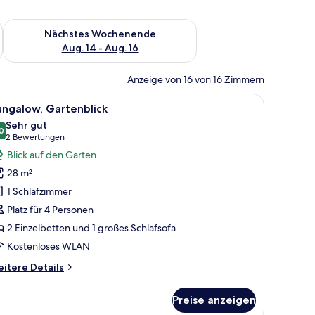
es Wochenende, Aug. 7 - Aug. 9.
Überprüfe die Verfügbarkeit für nächstes Wochenende, Aug. 1
Nächstes Wochenende
Aug. 14 - Aug. 16
Anzeige von 16 von 16 Zimmern
t, einer Bank, einem Nachttisch, einem Spiegel und Blick auf den Ozean.
le
Ein Schlafzimmer mit einem großen Bett, eine
6
ungalow, Gartenblick
otos
Sehr gut
ür
0
8,0 von 10
(2
2 Bewertungen
ungalow,
Bewertungen)
Blick auf den Garten
artenblick
28 m²
nzeigen
1 Schlafzimmer
Platz für 4 Personen
2 Einzelbetten und 1 großes Schlafsofa
Kostenloses WLAN
itere
itere Details
tails
r
Preise anzeigen
ngalow,