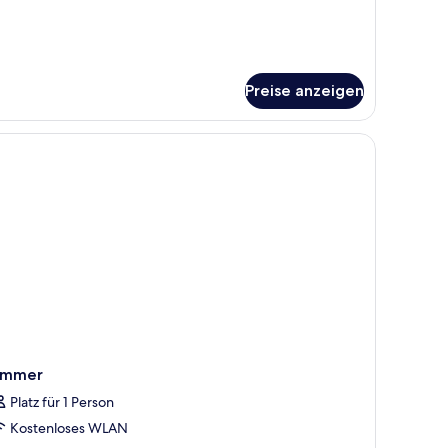
r
in
om,
nd
ew
Preise anzeigen
ccessible)
immer
Platz für 1 Person
Kostenloses WLAN