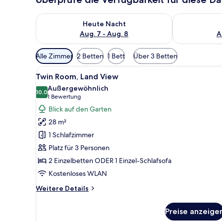
Überprüfe die Verfügbarkeit für heute Nacht, Aug. 7
Überprüfe die
Heute Nacht
Aug. 7 - Aug. 8
A
Verfügbare
Alle Zimmer
2 Betten
1 Bett
Über 3 Betten
Filter
Alle
Ein Bett mit einer gepolsterte
für
4
Twin Room, Land View
Fotos
Zimmer
Außergewöhnlich
für
10,0
10,0 von 10
(1
1 Bewertung
Twin
Bewertung)
Blick auf den Garten
Room,
28 m²
Land
1 Schlafzimmer
View
Platz für 3 Personen
anzeigen
2 Einzelbetten ODER 1 Einzel-Schlafsofa
Kostenloses WLAN
Weitere
Weitere Details
Details
für
Preise anzeige
Twin