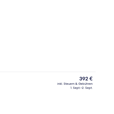
 Unterkunft
Innenbereich
Der
392 €
aktuelle
inkl. Steuern & Gebühren
Preis
1. Sept.–2. Sept.
er, Meerblick | Ausblick vom Zimmer
5 Bars/Lounges, Poolbar
beträgt
392 €.