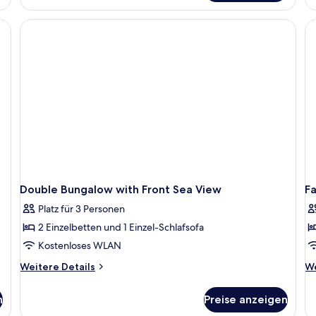
Double Bungalow with Front Sea View
F
Platz für 3 Personen
2 Einzelbetten und 1 Einzel-Schlafsofa
Kostenloses WLAN
Weitere
We
Weitere Details
We
Details
De
für
fü
n
Preise anzeigen
Double
Fa