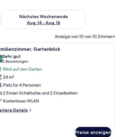
es Wochenende, Aug. 7 - Aug. 9.
Überprüfe die Verfügbarkeit für nächstes Wochenende, Aug. 1
Nächstes Wochenende
Aug. 14 - Aug. 16
Anzeige von 10 von 10 Zimmern
 Grünflächen.
bstuhl, einem Tisch und einem großen Wandbild.
le
Ein überdachter Außenbereich mit Tisch und 
3
milienzimmer, Gartenblick
otos
Sehr gut
ür
0
8,0 von 10
(2
2 Bewertungen
amilienzimmer,
Bewertungen)
Blick auf den Garten
artenblick
24 m²
nzeigen
Platz für 4 Personen
2 Einzel-Schlafsofas und 2 Einzelbetten
Kostenloses WLAN
itere
itere Details
tails
r
milienzimmer,
rtenblick
Preise anzeigen