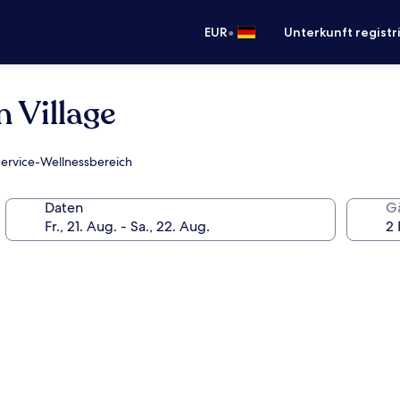
•
EUR
Unterkunft registr
 Village
-Service-Wellnessbereich
Daten
G