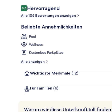
Bewertungen
Hervorragend
8,8
8,8 von 10.
Alle 106 Bewertungen anzeigen
Körperbehan
Beliebte Annehmlichkeiten
Pool
Wellness
Kostenlose Parkplätze
Alle anzeigen
Wichtigste Merkmale
(12)
Für Familien
(6)
Warum wir diese Unterkunft toll finden