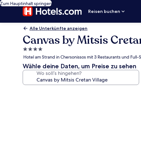
Zum Hauptinhalt springen
Reisen buchen
Alle Unterkünfte anzeigen
Canvas by Mitsis Cretan
4.0-
Sterne-
Hotel am Strand in Chersonissos mit 3 Restaurants und Full
Unterkunft
Wähle deine Daten, um Preise zu sehen
Wo soll’s hingehen?
Fotogalerie
von
Canvas
by
Mitsis
Cretan