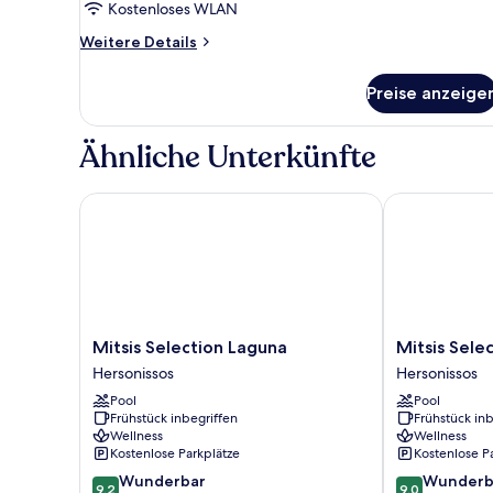
Front
Kostenloses WLAN
Sea
Weitere
Weitere Details
View
Details
anzeigen
für
Preise anzeige
Double
Bungalow
Front
Ähnliche Unterkünfte
Sea
View
Mitsis Selection Laguna
Mitsis Selecti
Mitsis
Mitsis
Mitsis Selection Laguna
Mitsis Selec
Selection
Selection
Hersonissos
Hersonissos
Laguna
Rinela
Pool
Pool
Hersonissos
Hersonissos
Frühstück inbegriffen
Frühstück inb
Wellness
Wellness
Kostenlose Parkplätze
Kostenlose P
9.2
9.0
Wunderbar
Wunderb
9,2
9,0