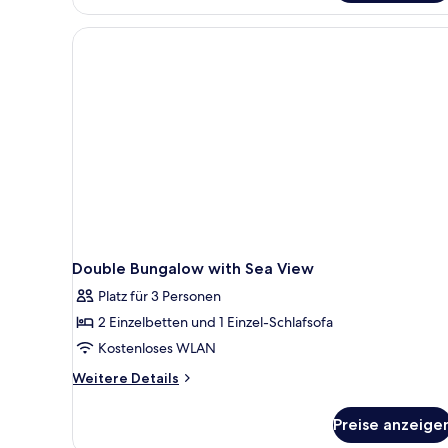
Bungalow
Garden
View
Double Bungalow with Sea View
Platz für 3 Personen
2 Einzelbetten und 1 Einzel-Schlafsofa
Kostenloses WLAN
Weitere
Weitere Details
Details
für
Preise anzeige
Double