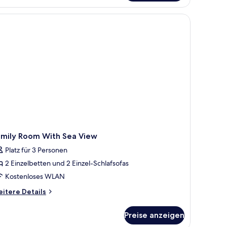
amily Room With Sea View
Platz für 3 Personen
2 Einzelbetten und 2 Einzel-Schlafsofas
Kostenloses WLAN
itere
itere Details
tails
r
Preise anzeigen
mily