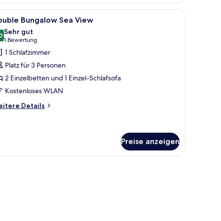
oom
th
Couch, einem Bett und einem kleinen Tisch mit Pflanze.
, Stuhl und Meerblick.
le
Ein Hotelzimmer mit zwei Betten, einem kleine
7
a
ouble Bungalow Sea View
otos
ew
Sehr gut
ür
0
8,0 von 10
(1
1 Bewertung
ouble
Bewertung)
1 Schlafzimmer
ungalow
Platz für 3 Personen
ea
2 Einzelbetten und 1 Einzel-Schlafsofa
iew
Kostenloses WLAN
nzeigen
itere
itere Details
tails
r
uble
ngalow
Preise anzeigen
a
ew