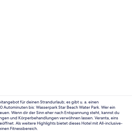
Familienapar
zeitangebot für deinen Strandurlaub; es gibt u. a. einen
 10 Autominuten bis: Wasserpark Star Beach Water Park. Wer ein
reuen. Wenn dir der Sinn eher nach Entspannung steht, kannst du
5 Außenpool
ungen und Körperbehandlungen verwöhnen lassen. Veranta, eins
fnet. Als weitere Highlights bietet dieses Hotel mit All-inclusive-
einen Fitnessbereich.