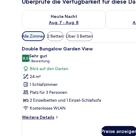
Überprüfe die Verfügbarkeit für diese D
Überprüfe die Verfügbarkeit für heute Nacht, Aug. 7
Überprüfe die
Heute Nacht
Aug. 7 - Aug. 8
A
Verfügbare
Alle Zimmer
2 Betten
Über 3 Betten
Filter
Alle
Ein überdachter Außenbereich 
für
8
Double Bungalow Garden View
Fotos
Zimmer
Sehr gut
für
8,0
8,0 von 10
(1
1 Bewertung
Double
Bewertung)
Blick auf den Garten
Bungalow
24 m²
Garden
1 Schlafzimmer
View
Platz für 3 Personen
anzeigen
2 Einzelbetten und 1 Einzel-Schlafsofa
Kostenloses WLAN
Weitere
Weitere Details
Details
für
Preise anzeige
Double