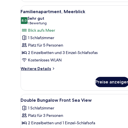
Bungalow
with
Alle
Ein modernes Hotelzimmer mit 
6
Sea
Familienapartment, Meerblick
Fotos
View
Sehr gut
für
8,0
8,0 von 10
(1
1 Bewertung
Familienapartment,
Bewertung)
Blick aufs Meer
Meerblick
1 Schlafzimmer
anzeigen
Platz für 5 Personen
2 Einzelbetten und 3 Einzel-Schlafsofas
Kostenloses WLAN
Weitere
Weitere Details
Details
für
Preise anzeige
Familienapartment,
Meerblick
Alle
Ein Hotelzimmer mit Bett, rote
5
Double Bungalow Front Sea View
Fotos
1 Schlafzimmer
für
Platz für 3 Personen
Double
Bungalow
2 Einzelbetten und 1 Einzel-Schlafsofa