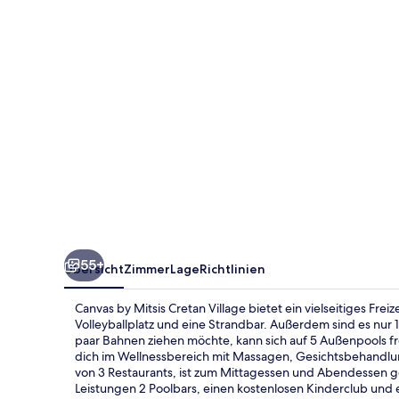
Village
55+
Übersicht
Zimmer
Lage
Richtlinien
Canvas by Mitsis Cretan Village bietet ein vielseitiges Frei
Volleyballplatz und eine Strandbar. Außerdem sind es nur
paar Bahnen ziehen möchte, kann sich auf 5 Außenpools f
dich im Wellnessbereich mit Massagen, Gesichtsbehandl
von 3 Restaurants, ist zum Mittagessen und Abendessen geöf
Leistungen 2 Poolbars, einen kostenlosen Kinderclub und 