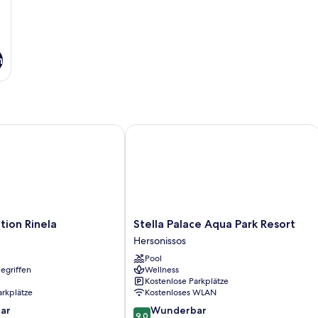
n
on Rinela
Stella Palace Aqua Park Resort
Stella
tion Rinela
Stella Palace Aqua Park Resort
Palace
Hersonissos
Aqua
Pool
Park
egriffen
Wellness
Resort
Kostenlose Parkplätze
Hersonissos
arkplätze
Kostenloses WLAN
9.0
ar
Wunderbar
9,0