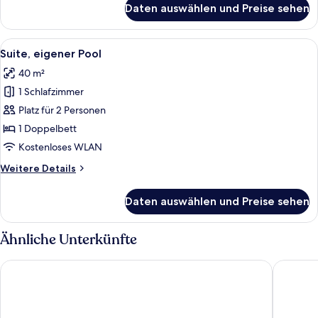
Daten auswählen und Preise sehen
Junior-
Suite,
eigener
Alle
Ein modernes Hotelzimmer mit einem g
4
Pool,
Suite, eigener Pool
Fotos
Meerblick
40 m²
für
1 Schlafzimmer
Suite,
eigener
Platz für 2 Personen
Pool
1 Doppelbett
anzeigen
Kostenloses WLAN
Weitere
Weitere Details
Details
für
Daten auswählen und Preise sehen
Suite,
eigener
Pool
Ähnliche Unterkünfte
Paralos Kosta Alímia
Esperide