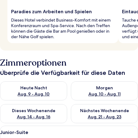
Paradies zum Arbeiten und Spielen
Eintau
Dieses Hotel verbindet Business-Komfort mit einem
Tauche e
Konferenzraum und Spa-Service. Nach den Treffen
Außenpo
können die Gäste die Bar am Pool genießen oder in
verfügt
der Nähe Golf spielen.
und eine
Zimmeroptionen
Überprüfe die Verfügbarkeit für diese Daten
Überprüfe die Verfügbarkeit für heute Nacht, Aug. 9 - Aug. 10
Überprüfe die Verfügbarkeit fü
Heute Nacht
Morgen
Aug. 9 - Aug. 10
Aug. 10 - Aug. 11
Überprüfe die Verfügbarkeit für dieses Wochenende, Aug. 14 -
Überprüfe die Verfügbarkeit f
Dieses Wochenende
Nächstes Wochenende
Aug. 14 - Aug. 16
Aug. 21 - Aug. 23
Alle
Ein Hotelzimmer mit Bett, Schreibtisch
5
Junior-Suite
Fotos