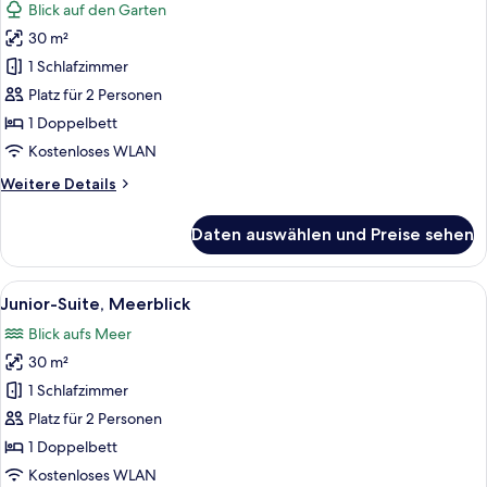
Blick auf den Garten
für
30 m²
Junior-
Suite
1 Schlafzimmer
anzeigen
Platz für 2 Personen
1 Doppelbett
Kostenloses WLAN
Weitere
Weitere Details
Details
für
Daten auswählen und Preise sehen
Junior-
Suite
Alle
Ein modernes Hotelzimmer mit einem gr
4
Junior-Suite, Meerblick
Fotos
Blick aufs Meer
für
30 m²
Junior-
Suite,
1 Schlafzimmer
Meerblick
Platz für 2 Personen
anzeigen
1 Doppelbett
Kostenloses WLAN