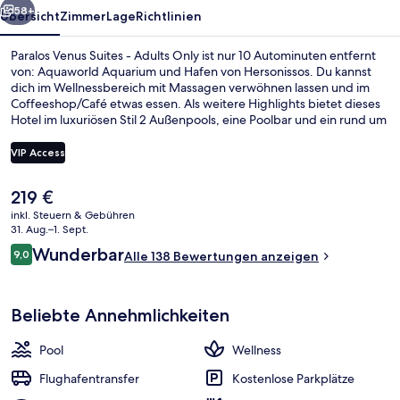
58+
Übersicht
Zimmer
Lage
Richtlinien
Paralos Venus Suites - Adults Only ist nur 10 Autominuten entfernt
von: Aquaworld Aquarium und Hafen von Hersonissos. Du kannst
dich im Wellnessbereich mit Massagen verwöhnen lassen und im
Coffeeshop/Café etwas essen. Als weitere Highlights bietet dieses
Hotel im luxuriösen Stil 2 Außenpools, eine Poolbar und ein rund um
die Uhr geöffnetes Fitnesscenter.
VIP Access
Der
219 €
Außenbereich
aktuelle
inkl. Steuern & Gebühren
Preis
31. Aug.–1. Sept.
beträgt
Bewertungen
Wunderbar
9,0
Alle 138 Bewertungen anzeigen
219 €.
9,0 von 10.
Beliebte Annehmlichkeiten
Pool
Wellness
Flughafentransfer
Kostenlose Parkplätze