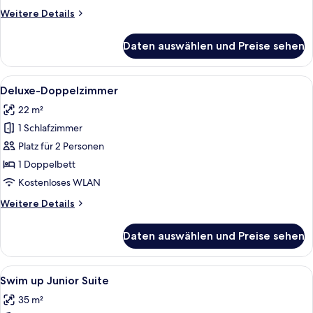
Weitere
Weitere Details
Details
für
Daten auswählen und Preise sehen
Junior-
Suite,
Meerblick
Alle
Ein Hotelzimmer mit Bett, Schreibtisc
4
Deluxe-Doppelzimmer
Fotos
22 m²
für
1 Schlafzimmer
Deluxe-
Doppelzimmer
Platz für 2 Personen
anzeigen
1 Doppelbett
Kostenloses WLAN
Weitere
Weitere Details
Details
für
Daten auswählen und Preise sehen
Deluxe-
Doppelzimmer
Alle
Ein Schlafzimmer mit einem großen Be
5
Swim up Junior Suite
Fotos
35 m²
für