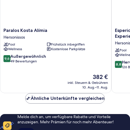
Paralos
Esperid
Paralos Kosta Alímia
Esperi
Kosta
Resort
Experi
Hersonissos
Alímia
Crete,
Hersoni
Pool
Frühstück inbegriffen
Hersonissos
The
Wellness
Kostenlose Parkplätze
Authent
Pool
Wellne
Experie
9.6
Außergewöhnlich
9,6
Hersoni
von
49 Bewertungen
8.8
Her
8,8
10,
von
126 
Außergewöhnlich,
10,
Der
382 €
49
Hervorr
Preis
Bewertungen
126
inkl. Steuern & Gebühren
beträgt
10. Aug.–11. Aug.
Bewert
382 €
Ähnliche Unterkünfte vergleichen
Melde dich an, um verfügbare Rabatte und Vorteile
anzuzeigen. Mehr Prämien für noch mehr Abenteuer!