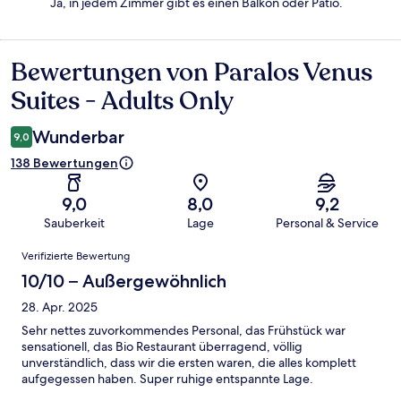
Ja, in jedem Zimmer gibt es einen Balkon oder Patio.
Bewertungen von Paralos Venus
Bewertungen
Suites - Adults Only
Wunderbar
9,0
138 Bewertungen
9,0
8,0
9,2
Sauberkeit
Lage
Personal & Service
Bewertungen
Verifizierte Bewertung
10/10 – Außergewöhnlich
28. Apr. 2025
Sehr nettes zuvorkommendes Personal, das Frühstück war
sensationell, das Bio Restaurant überragend, völlig
unverständlich, dass wir die ersten waren, die alles komplett
aufgegessen haben. Super ruhige entspannte Lage.