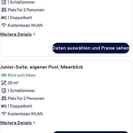
1 Schlafzimmer
Swim
up
Platz für 2 Personen
Junior
1 Doppelbett
Suite
Kostenloses WLAN
anzeigen
Weitere
Weitere Details
Details
für
Daten auswählen und Preise sehen
Swim
up
Junior
Alle
Ein modernes Hotelzimmer mit einem g
5
Suite
Junior-Suite, eigener Pool, Meerblick
Fotos
Blick aufs Meer
für
35 m²
Junior-
Suite,
1 Schlafzimmer
eigener
Platz für 2 Personen
Pool,
1 Doppelbett
Meerblick
Kostenloses WLAN
anzeigen
Weitere
Weitere Details
Details
für