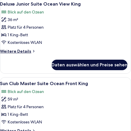
Alle
3
Beachfront
Deluxe Junior Suite Ocean View King
Fotos
Blick auf den Ozean
für
36 m²
Deluxe
Junior
Platz für 4 Personen
Suite
1 King-Bett
Ocean
Kostenloses WLAN
View
Weitere
Weitere Details
King
Details
anzeigen
für
Daten auswählen und Preise sehen
Deluxe
Junior
Suite
Alle
Sun Club Master Suite Ocean Front Ki
8
Ocean
Sun Club Master Suite Ocean Front King
Fotos
View
Blick auf den Ozean
King
für
59 m²
Sun
Club
Platz für 4 Personen
Master
1 King-Bett
Suite
Kostenloses WLAN
Ocean
Weitere
Weitere Details