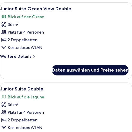
Ocean
Alle
Ein Hotelzimmer mit zwei Betten, jew
5
Front
Junior Suite Ocean View Double
Fotos
King
Blick auf den Ozean
für
36 m²
Junior
Suite
Platz für 4 Personen
Ocean
2 Doppelbetten
View
Kostenloses WLAN
Double
Weitere
Weitere Details
anzeigen
Details
für
Daten auswählen und Preise sehen
Junior
Suite
Ocean
Alle
Ein Hotelzimmer mit zwei Betten, ein
3
View
Junior Suite Double
Fotos
Double
Blick auf die Lagune
für
36 m²
Junior
Suite
Platz für 4 Personen
Double
2 Doppelbetten
anzeigen
Kostenloses WLAN