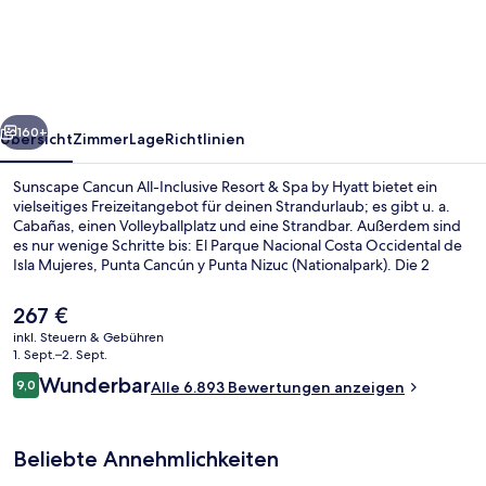
All-
Inclusive
Resort
&
rück
Weiter
Spa
160+
Übersicht
Zimmer
Lage
Richtlinien
by
Sunscape Cancun All-Inclusive Resort & Spa by Hyatt bietet ein
Hyatt
vielseitiges Freizeitangebot für deinen Strandurlaub; es gibt u. a.
Cabañas, einen Volleyballplatz und eine Strandbar. Außerdem sind
es nur wenige Schritte bis: El Parque Nacional Costa Occidental de
Isla Mujeres, Punta Cancún y Punta Nizuc (Nationalpark). Die 2
Außenpools und der Wasserpark (kostenlos) versprechen
Wasserspaß pur. Wenn dir eher der Sinn nach Entspannung steht,
Der
267 €
kannst du dich im Wellnessbereich mit Tiefengewebe-Massagen,
aktuelle
inkl. Steuern & Gebühren
Hydrotherapie und Reflexologie verwöhnen lassen. Casa de Rosa ist
Preis
1. Sept.–2. Sept.
auf mexikanische Küche spezialisiert und eines von insgesamt 10
Ansicht von oben
beträgt
Bewertungen
Restaurants und 3 Bars/Lounges. Als weitere Highlights bietet diese
Wunderbar
9,0
Alle 6.893 Bewertungen anzeigen
267 €.
9,0 von 10.
Unterkunft mit All-inclusive-Leistungen einen Nachtclub, einen
kostenlosen Kinderclub und eine Poolbar. Der Pool und das
hilfsbereite Personal erhalten tolle Bewertungen von anderen
Beliebte Annehmlichkeiten
Reisenden.