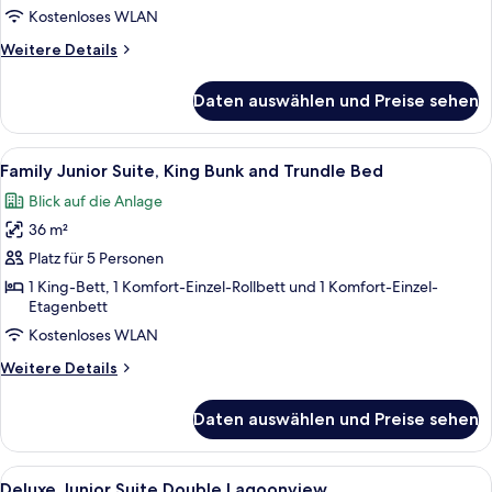
anzeigen
Kostenloses WLAN
Weitere
Weitere Details
Details
für
Daten auswählen und Preise sehen
Junior
Suite
King
Alle
Ein Hotelzimmer mit einem großen Bet
4
Accessible
Family Junior Suite, King Bunk and Trundle Bed
Fotos
Blick auf die Anlage
für
36 m²
Family
Junior
Platz für 5 Personen
Suite,
1 King-Bett, 1 Komfort-Einzel-Rollbett und 1 Komfort-Einzel-
Etagenbett
King
Bunk
Kostenloses WLAN
and
Weitere
Weitere Details
Trundle
Details
für
Bed
Daten auswählen und Preise sehen
Family
anzeigen
Junior
Suite,
Alle
Ein Hotelzimmer mit zwei Betten, eine
4
King
Deluxe Junior Suite Double Lagoonview