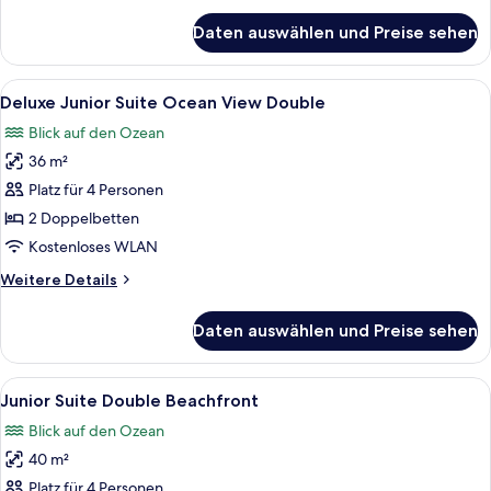
für
Daten auswählen und Preise sehen
Deluxe
Junior
Suite
Alle
Ein Hotelzimmer mit einem großen Bet
6
King
Deluxe Junior Suite Ocean View Double
Fotos
Lagoonview
Blick auf den Ozean
für
36 m²
Deluxe
Junior
Platz für 4 Personen
Suite
2 Doppelbetten
Ocean
Kostenloses WLAN
View
Weitere
Weitere Details
Double
Details
anzeigen
für
Daten auswählen und Preise sehen
Deluxe
Junior
Suite
Alle
Ein Hotelzimmer mit zwei Betten, eine
4
Ocean
Junior Suite Double Beachfront
Fotos
View
Blick auf den Ozean
Double
für
40 m²
Junior
Suite
Platz für 4 Personen