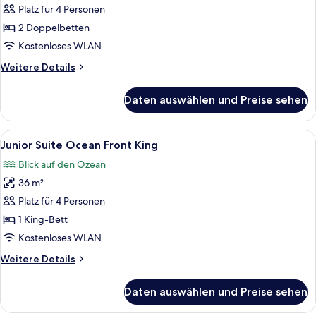
Suite
Platz für 4 Personen
Ocean
2 Doppelbetten
Front
Kostenloses WLAN
Double
Weitere
Weitere Details
anzeigen
Details
für
Daten auswählen und Preise sehen
Junior
Suite
Ocean
Alle
Ein Hotelzimmer mit Bett, Sofa, Couc
4
Front
Junior Suite Ocean Front King
Fotos
Double
Blick auf den Ozean
für
36 m²
Junior
Suite
Platz für 4 Personen
Ocean
1 King-Bett
Front
Kostenloses WLAN
King
Weitere
Weitere Details
anzeigen
Details
für
Daten auswählen und Preise sehen
Junior
Suite