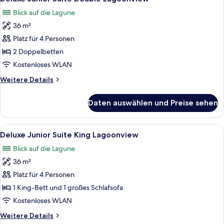
Fotos
Bunk
Blick auf die Lagune
and
für
Trundle
36 m²
Deluxe
Bed
Junior
Platz für 4 Personen
Suite
2 Doppelbetten
Double
Kostenloses WLAN
Lagoonview
Weitere
Weitere Details
anzeigen
Details
für
Daten auswählen und Preise sehen
Deluxe
Junior
Suite
Alle
Ein Hotelzimmer mit Bett, Sofa, eine
5
Double
Deluxe Junior Suite King Lagoonview
Fotos
Lagoonview
Blick auf die Lagune
für
36 m²
Deluxe
Junior
Platz für 4 Personen
Suite
1 King-Bett und 1 großes Schlafsofa
King
Kostenloses WLAN
Lagoonview
Weitere
Weitere Details
anzeigen
Details