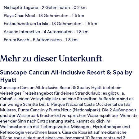
Nichupté-Lagune
- 2 Gehminuten
- 0.2 km
Playa Chac Mool
- 18 Gehminuten
- 1.5 km
Einkaufszentrum La Isla
- 18 Gehminuten
- 1.5 km
Acuario Interactivo
- 4 Autominuten
- 1.8 km
Forum Beach
- 5 Autominuten
- 1.8 km
Mehr zu dieser Unterkunft
Sunscape Cancun All-Inclusive Resort & Spa by
Hyatt
Sunscape Cancun All-Inclusive Resort & Spa by Hyatt bietet ein
vielseitiges Freizeitangebot für deinen Strandurlaub; es gibt u. a.
Cabañas, einen Volleyballplatz und eine Strandbar. Außerdem sind es
nur wenige Schritte bis: El Parque Nacional Costa Occidental de Isla
Mujeres, Punta Cancún y Punta Nizuc (Nationalpark). Die 2 Außenpools
und der Wasserpark (kostenlos) versprechen Wasserspaß pur. Wenn dir
eher der Sinn nach Entspannung steht, kannst du dich im
Wellnessbereich mit Tiefengewebe-Massagen, Hydrotherapie und
Reflexologie verwöhnen lassen. Casa de Rosa ist auf mexikanische
Küche spezialisiert und eines von insgesamt 10 Restaurants und 3