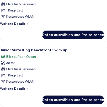
Suite
Platz für 5 Personen
1
1 King-Bett
King
Kostenloses WLAN
Bed
Weitere
Weitere Details
anzeigen
Details
für
Daten auswählen und Preise sehen
Presidential
Suite
1
Alle
Ein Paar im Swimmingpool mit Blick a
4
King
Junior Suite King Beachfront Swim up
Fotos
Bed
Blick auf den Ozean
für
36 m²
Junior
Suite
Platz für 4 Personen
King
1 King-Bett
Beachfront
Kostenloses WLAN
Swim
Weitere
Weitere Details
up
Details
anzeigen
für
Daten auswählen und Preise sehen
Junior
Suite