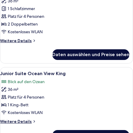
36 m²
Standard
Double
1 Schlafzimmer
Bed
Platz für 4 Personen
anzeigen
2 Doppelbetten
Kostenloses WLAN
Weitere
Weitere Details
Details
für
Daten auswählen und Preise sehen
Standard
Double
Bed
Alle
Hochwertige Bettwaren, kostenlose M
4
Junior Suite Ocean View King
Fotos
Blick auf den Ozean
für
36 m²
Junior
Suite
Platz für 4 Personen
Ocean
1 King-Bett
View
Kostenloses WLAN
King
Weitere
Weitere Details
anzeigen
Details
für