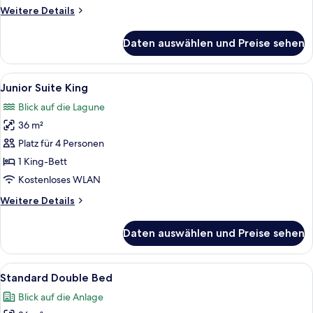
Weitere
Weitere Details
Details
für
Daten auswählen und Preise sehen
Junior
Suite
Double
Alle
Ein Hotelzimmer mit einem großen Bett
3
Junior Suite King
Fotos
Blick auf die Lagune
für
36 m²
Junior
Suite
Platz für 4 Personen
King
1 King-Bett
anzeigen
Kostenloses WLAN
Weitere
Weitere Details
Details
für
Daten auswählen und Preise sehen
Junior
Suite
King
Alle
Ein Hotelzimmer mit zwei Betten, eine
3
Standard Double Bed
Fotos
Blick auf die Anlage
für