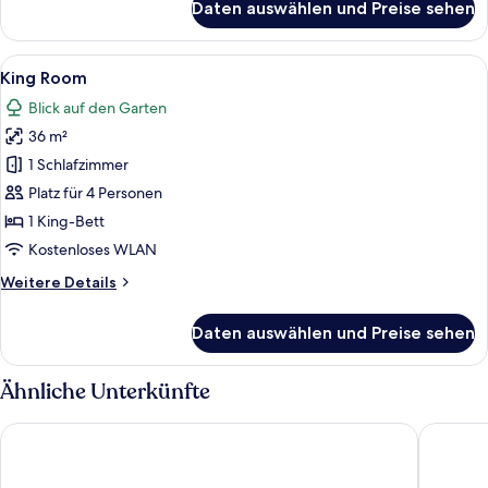
Daten auswählen und Preise sehen
Junior
Suite
Ocean
Alle
Ein modernes Hotelzimmer mit einem 
3
View
King Room
Fotos
King
Blick auf den Garten
für
36 m²
King
Room
1 Schlafzimmer
anzeigen
Platz für 4 Personen
1 King-Bett
Kostenloses WLAN
Weitere
Weitere Details
Details
für
Daten auswählen und Preise sehen
King
Room
Ähnliche Unterkünfte
Wyndham Grand Cancun All Inclusive Resort & Villas
Oleo Can