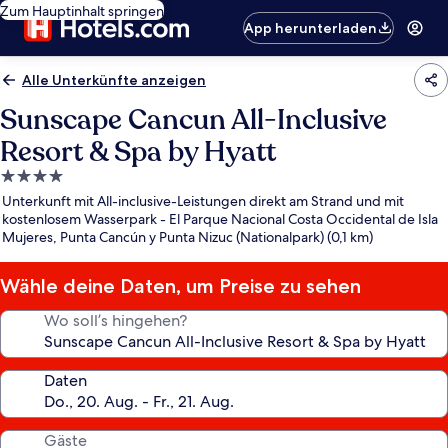
Zum Hauptinhalt springen
App herunterladen
Alle Unterkünfte anzeigen
Sunscape Cancun All-Inclusive
Resort & Spa by Hyatt
4.0-
Sterne-
Unterkunft mit All-inclusive-Leistungen direkt am Strand und mit
Unterkunft
kostenlosem Wasserpark - El Parque Nacional Costa Occidental de Isla
Mujeres, Punta Cancún y Punta Nizuc (Nationalpark) (0,1 km)
Wähle deine Daten, um Preise zu sehen
Wo soll’s hingehen?
Daten
Gäste