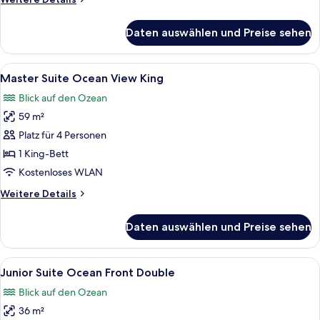
Front
Details
King
für
Daten auswählen und Preise sehen
Sun
anzeigen
Club
Master
Alle
Hochwertige Bettwaren, kostenlose M
4
Suite
Master Suite Ocean View King
Fotos
Ocean
Blick auf den Ozean
Front
für
King
59 m²
Master
Suite
Platz für 4 Personen
Ocean
1 King-Bett
View
Kostenloses WLAN
King
Weitere
Weitere Details
anzeigen
Details
für
Daten auswählen und Preise sehen
Master
Suite
Ocean
Alle
Ein Hotelzimmer mit zwei Betten, jew
3
View
Junior Suite Ocean Front Double
Fotos
King
Blick auf den Ozean
für
36 m²
Junior