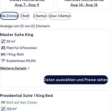
Aug. 7 - Aug. 9
Aug. 14 - Aug. 16
Verfügbare
Alle Zimmer
1 Bett
2 Betten
Über 3 Betten
Filter
für
Anzeige von 22 von 22 Zimmern
Zimmer
Alle
Ein modernes Hotelzimmer mit einem 
4
Master Suite King
Fotos
59 m²
für
Platz für 4 Personen
Master
Suite
1 King-Bett
King
Kostenloses WLAN
anzeigen
Weitere
Weitere Details
Details
für
Daten auswählen und Preise sehen
Master
Suite
King
Alle
Ein geräumiges Hotelzimmer mit einem
4
Presidential Suite 1 King Bed
Fotos
Blick auf den Ozean
für
126 m²
Presidential