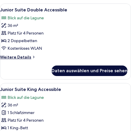
King
Alle
Ein Hotelzimmer mit zwei Betten, ein
1
Beachfront
Junior Suite Double Accessible
Fotos
Swim
Blick auf die Lagune
up
für
36 m²
Junior
Suite
Platz für 4 Personen
Double
2 Doppelbetten
Accessible
Kostenloses WLAN
anzeigen
Weitere
Weitere Details
Details
für
Daten auswählen und Preise sehen
Junior
Suite
Double
Alle
Ein modernes Hotelzimmer mit einem 
1
Accessible
Junior Suite King Accessible
Fotos
Blick auf die Lagune
für
36 m²
Junior
Suite
1 Schlafzimmer
King
Platz für 4 Personen
Accessible
1 King-Bett