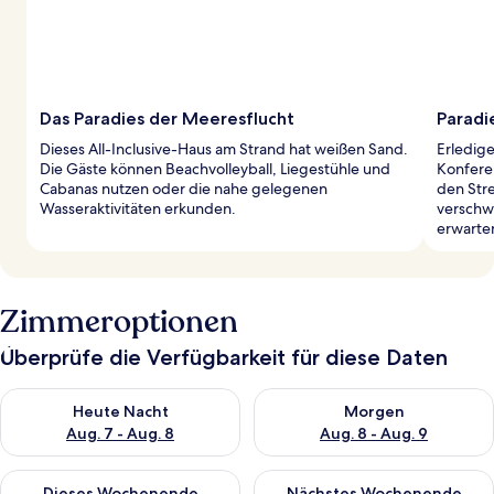
Das Paradies der Meeresflucht
Paradi
Dieses All-Inclusive-Haus am Strand hat weißen Sand.
Erledig
Die Gäste können Beachvolleyball, Liegestühle und
Konfere
Cabanas nutzen oder die nahe gelegenen
den Str
Wasseraktivitäten erkunden.
verschw
erwarten
Zimmeroptionen
Überprüfe die Verfügbarkeit für diese Daten
Überprüfe die Verfügbarkeit für heute Nacht, Aug. 7 - Aug. 8.
Überprüfe die Verfügbarkeit f
Heute Nacht
Morgen
Aug. 7 - Aug. 8
Aug. 8 - Aug. 9
Überprüfe die Verfügbarkeit für dieses Wochenende, Aug. 7 - 
Überprüfe die Verfügbarkeit f
Dieses Wochenende
Nächstes Wochenende