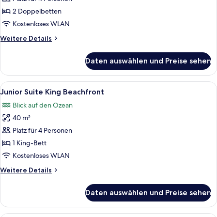
Double
2 Doppelbetten
Beachfront
Kostenloses WLAN
anzeigen
Weitere
Weitere Details
Details
für
Daten auswählen und Preise sehen
Junior
Suite
Double
Alle
Ein modernes Hotelzimmer mit einem 
3
Beachfront
Junior Suite King Beachfront
Fotos
Blick auf den Ozean
für
40 m²
Junior
Suite
Platz für 4 Personen
King
1 King-Bett
Beachfront
Kostenloses WLAN
anzeigen
Weitere
Weitere Details
Details
für
Daten auswählen und Preise sehen
Junior
Suite
King
Ein Hotelzimmer mit Bett, Sofa, eine