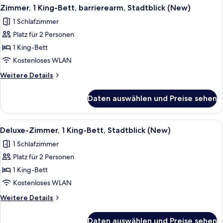
Zimmer, 1 King-Bett, barrierearm, Stadtblick (New)
1 Schlafzimmer
Platz für 2 Personen
1 King-Bett
Kostenloses WLAN
Weitere
Weitere Details
Details
für
Daten auswählen und Preise sehen
Zimmer,
1 King-
Bett,
Alle
Ein Hotelzimmer mit einem großen Bett
5
barrierearm,
Deluxe-Zimmer, 1 King-Bett, Stadtblick (New)
Fotos
Stadtblick
1 Schlafzimmer
(New)
für
Platz für 2 Personen
Deluxe-
Zimmer,
1 King-Bett
1 King-
Kostenloses WLAN
Bett,
Weitere
Weitere Details
Stadtblick
Details
(New)
für
Daten auswählen und Preise sehen