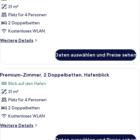
für
31 m²
Zimmer,
2 Doppelbetten,
Platz für 4 Personen
Stadtblick
2 Doppelbetten
anzeigen
Kostenloses WLAN
Weitere
Weitere Details
Details
für
Daten auswählen und Preise sehen
Zimmer,
2 Doppelbetten,
Stadtblick
Alle
Ein Hotelzimmer mit zwei Betten, eine
6
Premium-Zimmer, 2 Doppelbetten, Hafenblick
Fotos
Blick auf den Hafen
für
31 m²
Premium-
Zimmer,
Platz für 4 Personen
2 Doppelbetten,
2 Doppelbetten
Hafenblick
Kostenloses WLAN
anzeigen
Weitere
Weitere Details
Details
für
Daten auswählen und Preise sehen