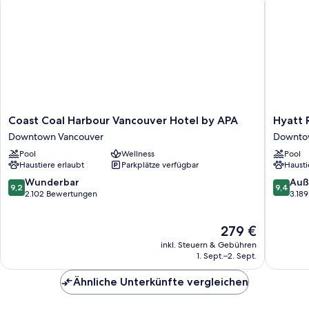
Coast
Hyatt
Coast Coal Harbour Vancouver Hotel by APA
Hyatt 
Coal
Regenc
Downtown Vancouver
Downto
Harbour
Vancouv
Pool
Wellness
Pool
Vancouver
Downto
Haustiere erlaubt
Parkplätze verfügbar
Hausti
Hotel
Vancouv
by
9.2
9.4
Wunderbar
Auß
9,2
9,4
APA
von
von
2.102 Bewertungen
3.18
Downtown
10,
10,
Vancouver
Wunderbar,
Außerge
Der
279 €
2.102
3.189
Preis
Bewertungen
Bewert
inkl. Steuern & Gebühren
beträgt
1. Sept.–2. Sept.
279 €
Ähnliche Unterkünfte vergleichen