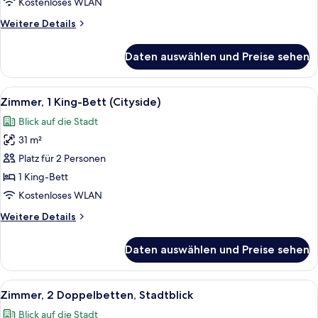
Kostenloses WLAN
Hafenblick
Weitere
Weitere Details
anzeigen
Details
für
Daten auswählen und Preise sehen
Premium-
Zimmer,
1 King-
Alle
Ein Hotelzimmer mit einem großen Bett
6
Bett,
Zimmer, 1 King-Bett (Cityside)
Fotos
Hafenblick
Blick auf die Stadt
für
31 m²
Zimmer,
1 King-
Platz für 2 Personen
Bett
1 King-Bett
(Cityside)
Kostenloses WLAN
anzeigen
Weitere
Weitere Details
Details
für
Daten auswählen und Preise sehen
Zimmer,
1 King-
Bett
Alle
Ein Hotelzimmer mit zwei Betten, eine
6
(Cityside)
Zimmer, 2 Doppelbetten, Stadtblick
Fotos
Blick auf die Stadt