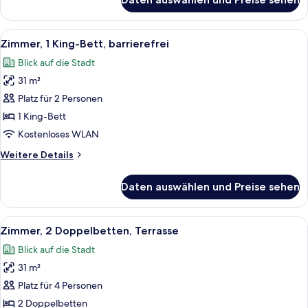
Premium-
Zimmer,
2 Doppelbetten,
Alle
Ein Hotelzimmer mit einem großen Bett
6
Hafenblick
Zimmer, 1 King-Bett, barrierefrei
Fotos
Blick auf die Stadt
für
31 m²
Zimmer,
1 King-
Platz für 2 Personen
Bett,
1 King-Bett
barrierefrei
Kostenloses WLAN
anzeigen
Weitere
Weitere Details
Details
für
Daten auswählen und Preise sehen
Zimmer,
1 King-
Bett,
Alle
Ein Hotelzimmer mit zwei Betten, einem
6
barrierefrei
Zimmer, 2 Doppelbetten, Terrasse
Fotos
Blick auf die Stadt
für
31 m²
Zimmer,
2 Doppelbetten,
Platz für 4 Personen
Terrasse
2 Doppelbetten