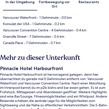
In der Umgebung
Fortbewegung vor
Restaurants
Ort
Vancouver Waterfront
- 1 Gehminute
- 0.0 km
Konsulat der USA
- 1 Gehminute
- 0.2 km
Vancouver Convention Centre
- 4 Gehminuten
- 0.4 km
Granville Street
- 7 Gehminuten
- 0.6 km
Canada Place
- 7 Gehminuten
- 0.7 km
Mehr zu dieser Unterkunft
Pinnacle Hotel Harbourfront
Pinnacle Hotel Harbourfront ist hervorragend gelegen, denn hier
übernachtest du gerade mal 5 Gehminuten entfernt von: Vancouver
Waterfront und Vancouver Convention Centre. Nach einer Abkühlung
im Innenpool kannst du im p2b bistro and bar essen gehen. Es ist zum
Frühstück, Mittagessen und Abendessen geöffnet. Weitere Highlights
sind eine Bar/Lounge, Fitnessmöglichkeiten und ein Whirlpool. Andere
Reisende schätzen die zentrale Lage für die Möglichkeiten zum
Sightseeing und die Nähe zu öffentlichen Verkehrsmitteln: Die S-Bahn-