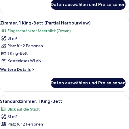
für
Daten auswählen und Preise sehen
Zimmer,
1 King-
Bett,
Alle
Ein Hotelzimmer mit einem großen Bett
8
barrierefrei,
Zimmer, 1 King-Bett (Partial Harbourview)
Fotos
Terrasse
Eingeschränkter Meerblick (Ozean)
für
31 m²
Zimmer,
1 King-
Platz für 2 Personen
Bett
1 King-Bett
(Partial
Kostenloses WLAN
Harbourview)
Weitere
Weitere Details
anzeigen
Details
für
Daten auswählen und Preise sehen
Zimmer,
1 King-
Bett
Alle
Ein Hotelzimmer mit einem großen Bett
7
(Partial
Standardzimmer, 1 King-Bett
Fotos
Harbourview)
Blick auf die Stadt
für
31 m²
Standardzimmer,
1 King-
Platz für 2 Personen