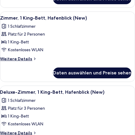
Deluxe-
anzeigen
Zimmer,
1 King-
Alle
Zimmer, 1 King-Bett, Hafenblick (New)
5
Bett,
Zimmer, 1 King-Bett, Hafenblick (New)
Fotos
Stadtblick
1 Schlafzimmer
(New)
für
Platz für 2 Personen
Zimmer,
1 King-
1 King-Bett
Bett,
Kostenloses WLAN
Hafenblick
Weitere
Weitere Details
(New)
Details
anzeigen
für
Daten auswählen und Preise sehen
Zimmer,
1 King-
Bett,
Alle
Hochwertige Bettwaren, Zimmersafe, 
5
Hafenblick
Deluxe-Zimmer, 1 King-Bett, Hafenblick (New)
Fotos
(New)
1 Schlafzimmer
für
Platz für 3 Personen
Deluxe-
Zimmer,
1 King-Bett
1 King-
Kostenloses WLAN
Bett,
Weitere
Weitere Details