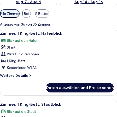
Aug. 7 - Aug. 9
Aug. 14 - Aug. 16
Verfügbare
Alle Zimmer
1 Bett
2 Betten
Filter
für
Anzeige von 36 von 36 Zimmern
Zimmer
Alle
Ein Hotelzimmer mit einem großen Bett
7
Zimmer, 1 King-Bett, Hafenblick
Fotos
Blick auf den Hafen
für
31 m²
Zimmer,
1 King-
Platz für 2 Personen
Bett,
1 King-Bett
Hafenblick
Kostenloses WLAN
anzeigen
Weitere
Weitere Details
Details
für
Daten auswählen und Preise sehen
Zimmer,
1 King-
Bett,
Alle
Ein Hotelzimmer mit einem großen Bett
6
Hafenblick
Zimmer, 1 King-Bett, Stadtblick
Fotos
Blick auf die Stadt
für