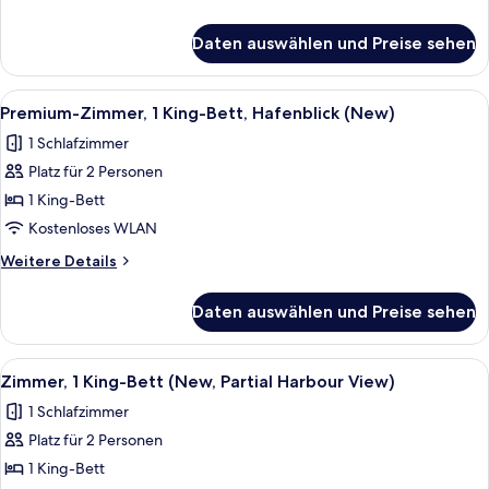
Hafenblick
Details
(New)
für
Daten auswählen und Preise sehen
Deluxe-
anzeigen
Zimmer,
1 King-
Alle
Hochwertige Bettwaren, Zimmersafe, 
5
Bett,
Premium-Zimmer, 1 King-Bett, Hafenblick (New)
Fotos
Hafenblick
1 Schlafzimmer
(New)
für
Platz für 2 Personen
Premium-
Zimmer,
1 King-Bett
1 King-
Kostenloses WLAN
Bett,
Weitere
Weitere Details
Hafenblick
Details
(New)
für
Daten auswählen und Preise sehen
Premium-
anzeigen
Zimmer,
1 King-
Alle
Ein Hotelzimmer mit Bett, Nachttisch m
5
Bett,
Zimmer, 1 King-Bett (New, Partial Harbour View)
Fotos
Hafenblick
1 Schlafzimmer
(New)
für
Platz für 2 Personen
Zimmer,
1 King-
1 King-Bett