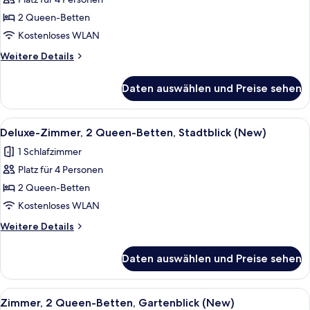
Zimmer,
2 Queen-
2 Queen-Betten
Betten,
Kostenloses WLAN
Stadtblick
Weitere
Weitere Details
(New)
Details
anzeigen
für
Daten auswählen und Preise sehen
Zimmer,
2 Queen-
Betten,
Alle
Hochwertige Bettwaren, Zimmersafe, 
5
Stadtblick
Deluxe-Zimmer, 2 Queen-Betten, Stadtblick (New)
Fotos
(New)
1 Schlafzimmer
für
Platz für 4 Personen
Deluxe-
Zimmer,
2 Queen-Betten
2 Queen-
Kostenloses WLAN
Betten,
Weitere
Weitere Details
Stadtblick
Details
(New)
für
Daten auswählen und Preise sehen
Deluxe-
anzeigen
Zimmer,
2 Queen-
Alle
Eine kleine Küche mit einem eingebaut
3
Betten,
Zimmer, 2 Queen-Betten, Gartenblick (New)