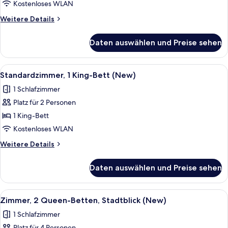
Bett
Kostenloses WLAN
(New,
Weitere
Weitere Details
Partial
Details
Harbour
für
Daten auswählen und Preise sehen
Zimmer,
View)
1 King-
anzeigen
Bett
Alle
Eine kleine Küche mit einem eingebaut
3
(New,
Standardzimmer, 1 King-Bett (New)
Fotos
Partial
1 Schlafzimmer
Harbour
für
View)
Platz für 2 Personen
Standardzimmer,
1 King-
1 King-Bett
Bett
Kostenloses WLAN
(New)
Weitere
Weitere Details
anzeigen
Details
für
Daten auswählen und Preise sehen
Standardzimmer,
1 King-
Bett
Alle
Hochwertige Bettwaren, Zimmersafe, 
5
(New)
Zimmer, 2 Queen-Betten, Stadtblick (New)
Fotos
1 Schlafzimmer
für
Platz für 4 Personen