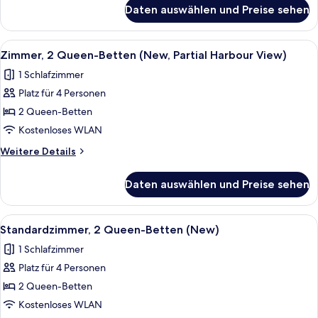
(New)
für
Daten auswählen und Preise sehen
Premium-
anzeigen
Zimmer,
2 Queen-
Alle
Zimmer, 2 Queen-Betten (New, Partial
5
Betten,
Zimmer, 2 Queen-Betten (New, Partial Harbour View)
Fotos
Hafenblick
1 Schlafzimmer
(New)
für
Platz für 4 Personen
Zimmer,
2 Queen-
2 Queen-Betten
Betten
Kostenloses WLAN
(New,
Weitere
Weitere Details
Partial
Details
Harbour
für
Daten auswählen und Preise sehen
Zimmer,
View)
2 Queen-
anzeigen
Betten
Alle
Ein Flachbildfernseher an einer Wand 
3
(New,
Standardzimmer, 2 Queen-Betten (New)
Fotos
Partial
1 Schlafzimmer
Harbour
für
View)
Platz für 4 Personen
Standardzimmer,
2 Queen-
2 Queen-Betten
Betten
Kostenloses WLAN