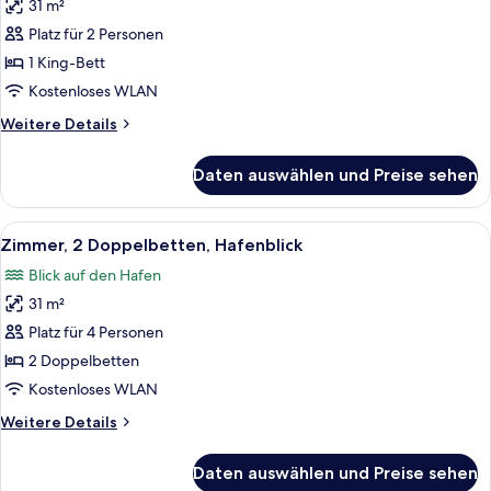
31 m²
Zimmer,
1 King-
Platz für 2 Personen
Bett,
1 King-Bett
Stadtblick
Kostenloses WLAN
anzeigen
Weitere
Weitere Details
Details
für
Daten auswählen und Preise sehen
Zimmer,
1 King-
Bett,
Alle
Ein Hotelzimmer mit zwei Betten, eine
6
Stadtblick
Zimmer, 2 Doppelbetten, Hafenblick
Fotos
Blick auf den Hafen
für
31 m²
Zimmer,
2 Doppelbetten,
Platz für 4 Personen
Hafenblick
2 Doppelbetten
anzeigen
Kostenloses WLAN
Weitere
Weitere Details
Details
für
Daten auswählen und Preise sehen
Zimmer,