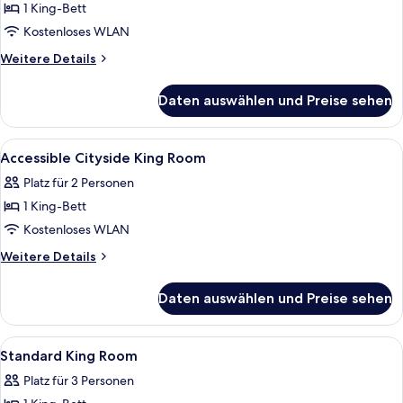
Bett
1 King-Bett
anzeigen
Kostenloses WLAN
Weitere
Weitere Details
Details
für
Daten auswählen und Preise sehen
Standardzimmer,
1 King-
Bett
Alle
Ein Hotelzimmer mit einem großen Bet
3
Accessible Cityside King Room
Fotos
Platz für 2 Personen
für
1 King-Bett
Accessible
Cityside
Kostenloses WLAN
King
Weitere
Weitere Details
Room
Details
für
anzeigen
Daten auswählen und Preise sehen
Accessible
Cityside
King
Alle
Ein Hotelzimmer mit einem großen Bet
1
Room
Standard King Room
Fotos
Platz für 3 Personen
für