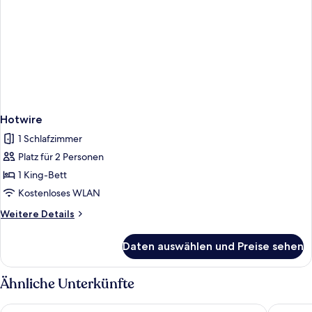
Hotwire
1 Schlafzimmer
Platz für 2 Personen
1 King-Bett
Kostenloses WLAN
Weitere
Weitere Details
Details
für
Daten auswählen und Preise sehen
Hotwire
Ähnliche Unterkünfte
Coast Coal Harbour Vancouver Hotel by APA
Hyatt Re