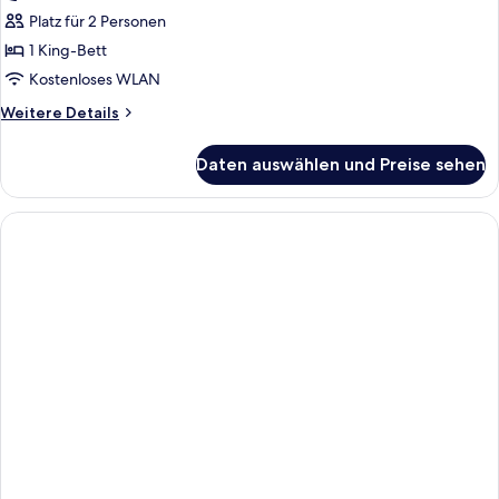
1 King-
Platz für 2 Personen
Bett,
1 King-Bett
Stadtblick
Kostenloses WLAN
(New)
Weitere
Weitere Details
anzeigen
Details
für
Daten auswählen und Preise sehen
Zimmer,
1 King-
Bett,
Stadtblick
(New)