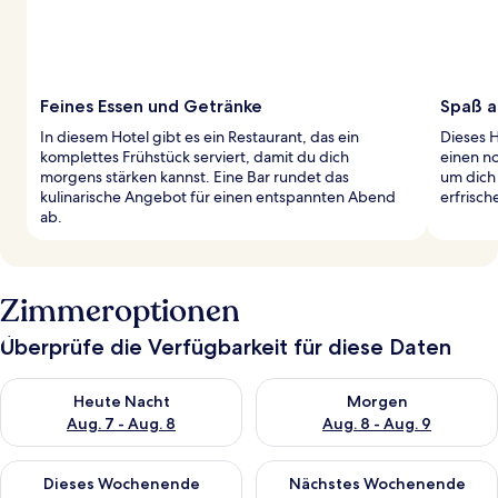
Feines Essen und Getränke
Spaß a
In diesem Hotel gibt es ein Restaurant, das ein
Dieses H
komplettes Frühstück serviert, damit du dich
einen no
morgens stärken kannst. Eine Bar rundet das
um dich
kulinarische Angebot für einen entspannten Abend
erfrisc
ab.
Zimmeroptionen
Überprüfe die Verfügbarkeit für diese Daten
Überprüfe die Verfügbarkeit für heute Nacht, Aug. 7 - Aug. 8.
Überprüfe die Verfügbarkeit f
Heute Nacht
Morgen
Aug. 7 - Aug. 8
Aug. 8 - Aug. 9
Überprüfe die Verfügbarkeit für dieses Wochenende, Aug. 7 - 
Überprüfe die Verfügbarkeit f
Dieses Wochenende
Nächstes Wochenende