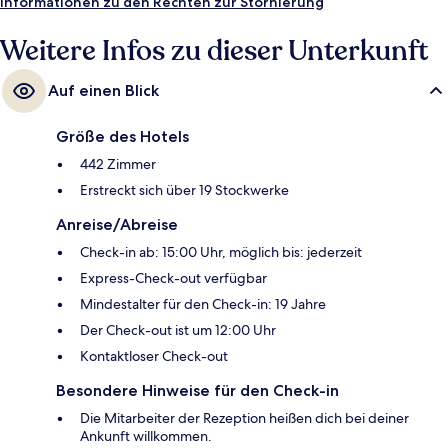
Station Burrard ist 7 Gehminuten und die S-Bahn-Station Waterfront ist
Informationen zu den Rechten zur Stornierung
9 Gehminuten entfernt.
Weitere Infos zu dieser Unterkunft
Auf einen Blick
Größe des Hotels
442 Zimmer
Erstreckt sich über 19 Stockwerke
Anreise/Abreise
Check-in ab: 15:00 Uhr, möglich bis: jederzeit
Express-Check-out verfügbar
Mindestalter für den Check-in: 19 Jahre
Der Check-out ist um 12:00 Uhr
Kontaktloser Check-out
Besondere Hinweise für den Check-in
Die Mitarbeiter der Rezeption heißen dich bei deiner
Ankunft willkommen.