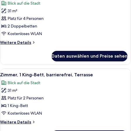
Blick auf die Stadt
für
31 m²
Standardzimmer,
2 Doppelbetten
Platz für 4 Personen
anzeigen
2 Doppelbetten
Kostenloses WLAN
Weitere
Weitere Details
Details
für
Daten auswählen und Preise sehen
Standardzimmer,
2 Doppelbetten
Alle
Ein Hotelzimmer mit einem großen Bett,
6
Zimmer, 1 King-Bett, barrierefrei, Terrasse
Fotos
Blick auf die Stadt
für
31 m²
Zimmer,
1 King-
Platz für 2 Personen
Bett,
1 King-Bett
barrierefrei,
Kostenloses WLAN
Terrasse
Weitere
Weitere Details
anzeigen
Details