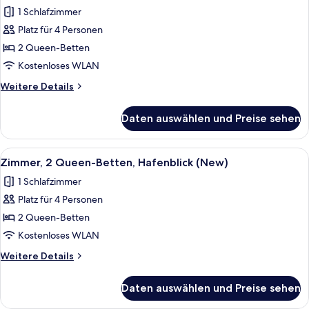
Fotos
Stadtblick
1 Schlafzimmer
(New)
für
Platz für 4 Personen
Zimmer,
2 Queen-
2 Queen-Betten
Betten,
Kostenloses WLAN
Gartenblick
Weitere
Weitere Details
(New)
Details
anzeigen
für
Daten auswählen und Preise sehen
Zimmer,
2 Queen-
Betten,
Alle
Ein Hotelzimmer mit zwei Betten, Meer
5
Gartenblick
Zimmer, 2 Queen-Betten, Hafenblick (New)
Fotos
(New)
1 Schlafzimmer
für
Platz für 4 Personen
Zimmer,
2 Queen-
2 Queen-Betten
Betten,
Kostenloses WLAN
Hafenblick
Weitere
Weitere Details
(New)
Details
anzeigen
für
Daten auswählen und Preise sehen
Zimmer,
2 Queen-