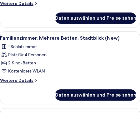
(New)
Weitere
Weitere Details
anzeigen
Details
für
Daten auswählen und Preise sehen
Standardzimmer,
2 Queen-
Betten
Alle
Ein Flachbildfernseher an einer Wand 
2
(New)
Familienzimmer, Mehrere Betten, Stadtblick (New)
Fotos
1 Schlafzimmer
für
Platz für 4 Personen
Familienzimmer,
Mehrere
2 King-Betten
Betten,
Kostenloses WLAN
Stadtblick
Weitere
Weitere Details
(New)
Details
anzeigen
für
Daten auswählen und Preise sehen
Familienzimmer,
Mehrere
Betten,
Stadtblick
(New)