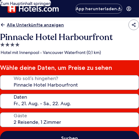
Zum Hauptinhalt springen
App herunterladen
Alle Unterkünfte anzeigen
Pinnacle Hotel Harbourfront
4.0-
Sterne-
Hotel mit Innenpool - Vancouver Waterfront (0,1 km)
Unterkunft
Wähle deine Daten, um Preise zu sehen
Wo soll’s hingehen?
Daten
Gäste
Suchen