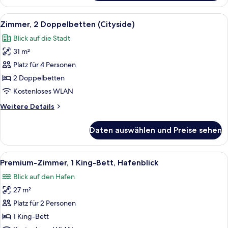
2 Doppelbetten,
Hafenblick
Alle
Ein Hotelzimmer mit zwei Betten, eine
6
Zimmer, 2 Doppelbetten (Cityside)
Fotos
Blick auf die Stadt
für
31 m²
Zimmer,
2 Doppelbetten
Platz für 4 Personen
(Cityside)
2 Doppelbetten
anzeigen
Kostenloses WLAN
Weitere
Weitere Details
Details
für
Daten auswählen und Preise sehen
Zimmer,
2 Doppelbetten
(Cityside)
Alle
Ein Hotelzimmer mit großem Fenster und
7
Premium-Zimmer, 1 King-Bett, Hafenblick
Fotos
Blick auf den Hafen
für
27 m²
Premium-
Zimmer,
Platz für 2 Personen
1 King-
1 King-Bett
Bett,