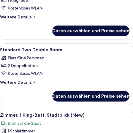
1 King-Bett
Standard
King
Kostenloses WLAN
Room
Weitere
Weitere Details
anzeigen
Details
für
Daten auswählen und Preise sehen
Standard
King
Room
Alle
Ein Hotelzimmer mit zwei Betten, einem
1
Standard Two Double Room
Fotos
Platz für 4 Personen
für
2 Doppelbetten
Standard
Two
Kostenloses WLAN
Double
Weitere
Weitere Details
Room
Details
für
anzeigen
Daten auswählen und Preise sehen
Standard
Two
Double
Alle
Ein Hotelzimmer mit einem großen Bett
4
Room
Zimmer, 1 King-Bett, Stadtblick (New)
Fotos
Blick auf die Stadt
für
1 Schlafzimmer
Zimmer,