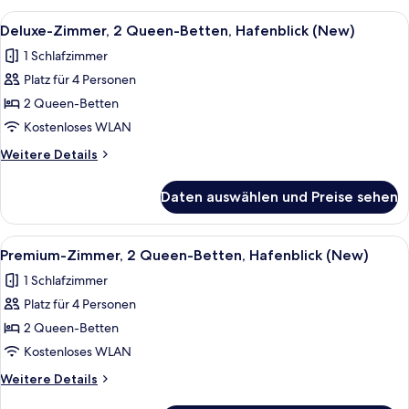
Betten,
Alle
Hochwertige Bettwaren, Zimmersafe, 
4
Hafenblick
Deluxe-Zimmer, 2 Queen-Betten, Hafenblick (New)
Fotos
(New)
1 Schlafzimmer
für
Platz für 4 Personen
Deluxe-
Zimmer,
2 Queen-Betten
2 Queen-
Kostenloses WLAN
Betten,
Weitere
Weitere Details
Hafenblick
Details
(New)
für
Daten auswählen und Preise sehen
Deluxe-
anzeigen
Zimmer,
2 Queen-
Alle
Hochwertige Bettwaren, Zimmersafe, 
5
Betten,
Premium-Zimmer, 2 Queen-Betten, Hafenblick (New)
Fotos
Hafenblick
1 Schlafzimmer
(New)
für
Platz für 4 Personen
Premium-
Zimmer,
2 Queen-Betten
2 Queen-
Kostenloses WLAN
Betten,
Weitere
Weitere Details
Hafenblick
Details