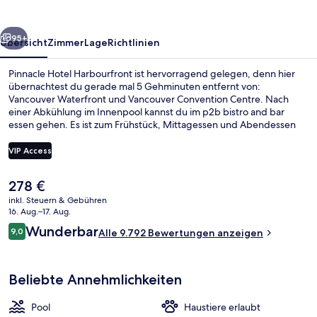
rück
Weiter
95+
Übersicht
Zimmer
Lage
Richtlinien
Pinnacle Hotel Harbourfront ist hervorragend gelegen, denn hier
übernachtest du gerade mal 5 Gehminuten entfernt von:
Vancouver Waterfront und Vancouver Convention Centre. Nach
einer Abkühlung im Innenpool kannst du im p2b bistro and bar
essen gehen. Es ist zum Frühstück, Mittagessen und Abendessen
geöffnet. Weitere Highlights sind eine Bar/Lounge,
Fitnessmöglichkeiten und ein Whirlpool. Andere Reisende schätzen
VIP Access
die zentrale Lage für die Möglichkeiten zum Sightseeing und die
Nähe zu öffentlichen Verkehrsmitteln: Die S-Bahn-Station Burrard
Der
278 €
ist 7 Gehminuten und die S-Bahn-Station Waterfront ist 9
Suite (Coal Harbour) | Terrasse/Patio
aktuelle
Gehminuten entfernt.
inkl. Steuern & Gebühren
Preis
16. Aug.–17. Aug.
beträgt
Bewertungen
Wunderbar
9,0
Alle 9.792 Bewertungen anzeigen
278 €.
9,0 von 10.
Beliebte Annehmlichkeiten
Pool
Haustiere erlaubt