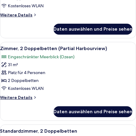
anzeigen
Kostenloses WLAN
Weitere
Weitere Details
Details
für
Daten auswählen und Preise sehen
Zimmer,
2 Doppelbetten,
Terrasse
Alle
Ein Hotelzimmer mit zwei Betten, einem
7
Zimmer, 2 Doppelbetten (Partial Harbourview)
Fotos
Eingeschränkter Meerblick (Ozean)
für
31 m²
Zimmer,
2 Doppelbetten
Platz für 4 Personen
(Partial
2 Doppelbetten
Harbourview)
Kostenloses WLAN
anzeigen
Weitere
Weitere Details
Details
für
Daten auswählen und Preise sehen
Zimmer,
2 Doppelbetten
(Partial
Alle
Ein Hotelzimmer mit einem großen Bett
7
Harbourview)
Standardzimmer, 2 Doppelbetten
Fotos