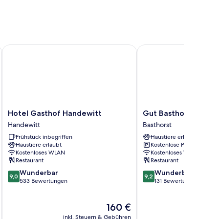
Hotel Gasthof Handewitt
Gut Basthorst
Hotel
Gut
Hotel Gasthof Handewitt
Gut Basthorst
Gasthof
Basthorst
Handewitt
Basthorst
Handewitt
Basthorst
Frühstück inbegriffen
Haustiere erlaubt
Handewitt
Haustiere erlaubt
Kostenlose Parkplätze
Kostenloses WLAN
Kostenloses WLAN
Restaurant
Restaurant
9.0
9.2
Wunderbar
Wunderbar
9,0
9,2
von
von
533 Bewertungen
131 Bewertungen
10,
10,
Wunderbar,
Wunderbar,
Der
160 €
533
131
Preis
Bewertungen
Bewertungen
inkl. Steuern & Gebühren
inkl. S