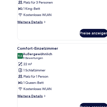
Platz für 3 Personen
1 King-Bett
Kostenloses WLAN
Weitere
Weitere Details
Details
für
Preise anzeige
Comfort-
Doppelzimmer
Alle
Ein modernes Hotelzimmer mit 
9
Comfort-Einzelzimmer
Fotos
Außergewöhnlich
für
9,6
9,6 von 10
(9
9 Bewertungen
Comfort-
Bewertungen)
22 m²
Einzelzimmer
1 Schlafzimmer
anzeigen
Platz für 1 Person
1 Queen-Bett
Kostenloses WLAN
Weitere
Weitere Details
Details
für