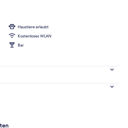
pelzimmer | Zimmersafe, Schreibtisch, laptopgeeigneter Arbeitsplatz
Haustiere erlaubt
Kostenloses WLAN
Bar
aten