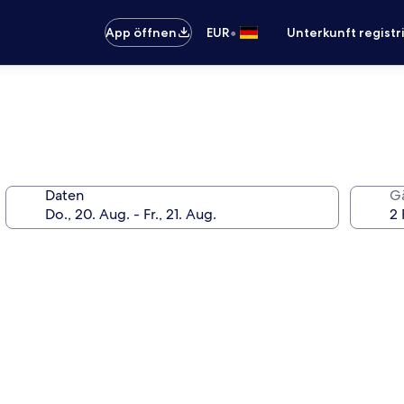
•
App öffnen
EUR
Unterkunft registr
Daten
G