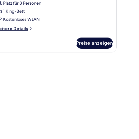
Platz für 3 Personen
1 King-Bett
Kostenloses WLAN
itere
itere Details
tails
r
Preise anzeigen
perior-
ppelzimmer
hwarz-weißen Streifen-Kissen, ein an der Wand befestigter Nachttisch mit 