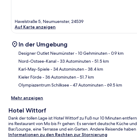
Havelstraße 5, Neumuenster, 24539
Auf Karte anzeigen
In der Umgebung
Designer Outlet Neumünster
- 10 Gehminuten
- 0.9 km
Nord-Ostsee-Kanal
- 33 Autominuten
- 51.5 km
Kar
Karl-May-Spiele
- 34 Autominuten
- 38.4 km
Kieler Förde
- 36 Autominuten
- 51.7 km
Olympiazentrum Schilksee
- 47 Autominuten
- 69.5 km
Mehr anzeigen
Hotel Wittorf
Dank der tollen Lage ist Hotel Wittorf zu Fuß nur 10 Minuten entfe
ins Restaurant von Mo bis Fr gehen: Es serviert deutsche Küche und
Bar/Lounge, eine Terrasse und ein Garten. Andere Reisende haben vi
Informationen zu den Rechten zur Stornierung