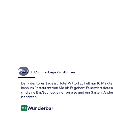
51+
Übersicht
Zimmer
Lage
Richtlinien
Dank der tollen Lage ist Hotel Wittorf zu Fuß nur 10 Minu
kann ins Restaurant von Mo bis Fr gehen: Es serviert deu
sind eine Bar/Lounge, eine Terrasse und ein Garten. Ander
berichten.
Bewertungen
Wunderbar
9,2
9,2 von 10.