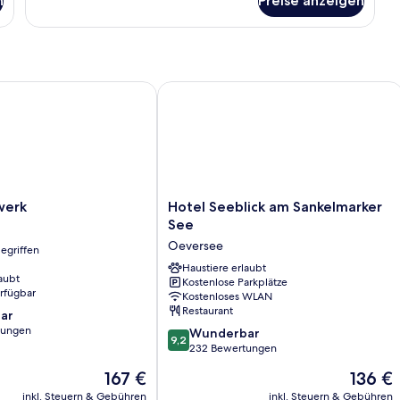
n
Preise anzeigen
Comfort-
Dreibettzimmer
rk
Hotel Seeblick am Sankelmarker See
Hotel
werk
Hotel Seeblick am Sankelmarker
Seeblick
See
am
Oeversee
egriffen
Sankelmarker
See
Haustiere erlaubt
aubt
Kostenlose Parkplätze
Oeversee
erfügbar
Kostenloses WLAN
Restaurant
ar
tungen
9.2
Wunderbar
9,2
von
232 Bewertungen
10,
Der
Der
167 €
136 €
Wunderbar,
Preis
Preis
232
inkl. Steuern & Gebühren
inkl. Steuern & Gebühren