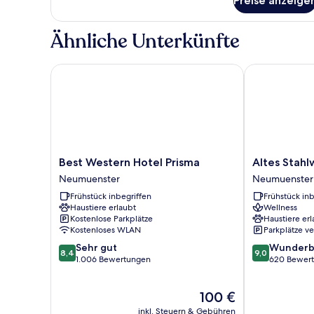
Preise anzeige
Comfort-
Einzelzimmer
Ähnliche Unterkünfte
Best Western Hotel Prisma
Altes Stahlwe
Best
Altes
Best Western Hotel Prisma
Altes Stahl
Western
Stahlwerk
Neumuenster
Neumuenster
Hotel
Neumuenster
Frühstück inbegriffen
Frühstück inb
Prisma
Haustiere erlaubt
Wellness
Neumuenster
Kostenlose Parkplätze
Haustiere erl
Kostenloses WLAN
Parkplätze v
8.4
9.0
Sehr gut
Wunderb
8,4
9,0
von
von
1.006 Bewertungen
620 Bewer
10,
10,
Sehr
Wunderbar,
Der
100 €
gut,
620
Preis
1.006
Bewertungen
inkl. Steuern & Gebühren