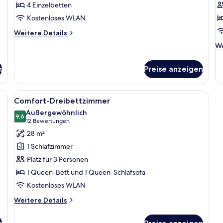
4 Einzelbetten
anzeigen
Kostenloses WLAN
Weitere
Weitere Details
Details
We
We
für
De
Familienzimmer
fü
(4
n
Preise anzeigen
Su
adults)
Do
einem großen Bett, Nachttischen, einem Schreibtisch und einem Sessel.
Alle
Ein ordentlich bezogenes Bett mit sc
8
Comfort-Dreibettzimmer
Fotos
Außergewöhnlich
für
9,6
9,6 von 10
(12
12 Bewertungen
Comfort-
Bewertungen)
28 m²
Dreibettzimmer
1 Schlafzimmer
anzeigen
Platz für 3 Personen
1 Queen-Bett und 1 Queen-Schlafsofa
Kostenloses WLAN
Weitere
Weitere Details
Details
für