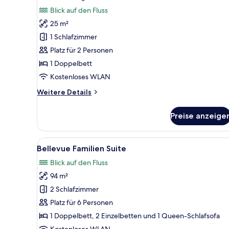
Bellevue
Bewertungen)
Blick auf den Fluss
Zimmer
25 m²
anzeigen
1 Schlafzimmer
Platz für 2 Personen
1 Doppelbett
Kostenloses WLAN
Weitere
Weitere Details
Details
für
Preise anzeige
Bellevue
Zimmer
Alle
Ein Grundriss eines Hotelzimm
1
Bellevue Familien Suite
Fotos
Blick auf den Fluss
für
94 m²
Bellevue
Familien
2 Schlafzimmer
Suite
Platz für 6 Personen
anzeigen
1 Doppelbett, 2 Einzelbetten und 1 Queen-Schlafsofa