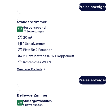
Preise anzeige
Alle
Standardzimmer | Hochwertige 
10
Standardzimmer
Fotos
Hervorragend
für
8,8
8,8 von 10
(47
47 Bewertungen
Standardzimmer
Bewertungen)
20 m²
anzeigen
1 Schlafzimmer
Platz für 2 Personen
2 Einzelbetten ODER 1 Doppelbett
Kostenloses WLAN
Weitere
Weitere Details
Details
für
Preise anzeige
Standardzimmer
Alle
Bellevue Zimmer | Hochwertige 
8
Bellevue Zimmer
Fotos
Außergewöhnlich
für
9,6
9,6 von 10
(5
5 Bewertungen