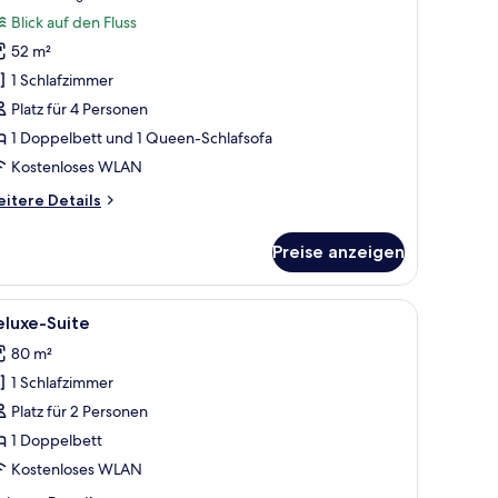
ellevue
Bewertung)
Blick auf den Fluss
uite
52 m²
nzeigen
1 Schlafzimmer
Platz für 4 Personen
1 Doppelbett und 1 Queen-Schlafsofa
Kostenloses WLAN
itere
itere Details
tails
r
Preise anzeigen
llevue
ite
, einer Sitzecke mit zwei Sesseln, einem Schreibtisch, einem Schminktisch m
le
Deluxe-Suite | Hochwertige Bettwaren, Zimmers
13
eluxe-Suite
otos
80 m²
ür
1 Schlafzimmer
eluxe-
uite
Platz für 2 Personen
nzeigen
1 Doppelbett
Kostenloses WLAN