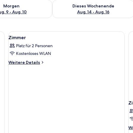
 - Aug. 9.
 Verfügbarkeit für morgen, Aug. 9 - Aug. 10.
Überprüfe die Verfügbarkeit für dies
Morgen
Dieses Wochenende
g. 9 - Aug. 10
Aug. 14 - Aug. 16
ßen Bett, einem Schreibtisch, einem Sessel und einer Couch.
Alle
Ein modernes Badezimmer mit großem 
2
Zimmer
Fotos
Platz für 2 Personen
für
Kostenloses WLAN
Zimmer
anzeigen
Weitere
Weitere Details
Details
für
Zimmer
Z
We
We
De