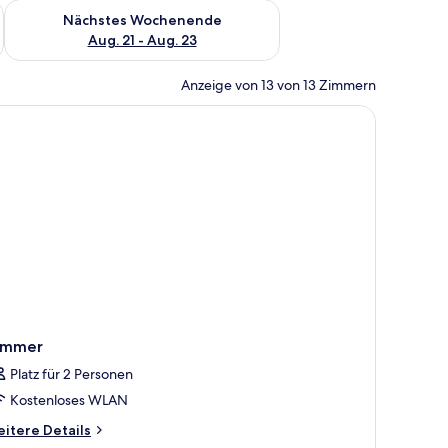
es Wochenende, Aug. 14 - Aug. 16.
Überprüfe die Verfügbarkeit für nächstes Wochenende, Aug. 2
Nächstes Wochenende
Aug. 21 - Aug. 23
Anzeige von 13 von 13 Zimmern
Spiegel, zwei Waschbecken, einer Badewanne und einer Duschkabine aus Gl
immer
Platz für 2 Personen
Kostenloses WLAN
itere
itere Details
tails