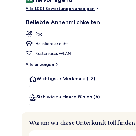
8,6 von 10.
Alle 1.001 Bewertungen anzeigen
Außenbereic
Beliebte Annehmlichkeiten
Pool
Haustiere erlaubt
Kostenloses WLAN
Alle anzeigen
Wichtigste Merkmale
(12)
Sich wie zu Hause fühlen
(6)
Warum wir diese Unterkunft toll finden