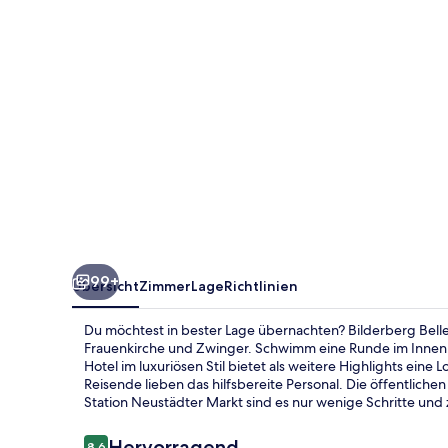
99+
Übersicht
Zimmer
Lage
Richtlinien
Du möchtest in bester Lage übernachten? Bilderberg Belle
Frauenkirche und Zwinger. Schwimm eine Runde im Innenp
Hotel im luxuriösen Stil bietet als weitere Highlights eine
Reisende lieben das hilfsbereite Personal. Die öffentliche
Station Neustädter Markt sind es nur wenige Schritte und z
Bewertungen
Hervorragend
8,6