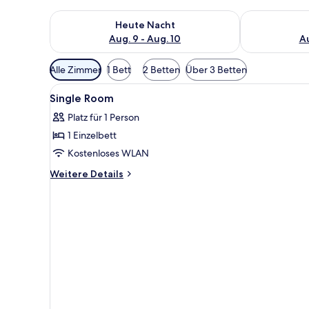
Überprüfe die Verfügbarkeit für heute Nacht, Aug. 9
Überprüfe die
Heute Nacht
Aug. 9 - Aug. 10
Au
Verfügbare
Alle Zimmer
1 Bett
2 Betten
Über 3 Betten
Filter
Alle
Ein Hotelzimmer mit Bett, Sch
für
3
Single Room
Fotos
Zimmer
Platz für 1 Person
für
1 Einzelbett
Single
Room
Kostenloses WLAN
anzeigen
Weitere
Weitere Details
Details
für
Single
Room