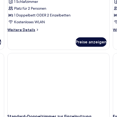
1 Schlafzimmer
Platz für 2 Personen
1 Doppelbett ODER 2 Einzelbetten
Kostenloses WLAN
Weitere
We
Weitere Details
We
Details
De
für
fü
n
Preise anzeigen
Standard-
Ex
Doppelzimmer
Do
Standard-Doppelzimmer zur Einzelnutzung
E