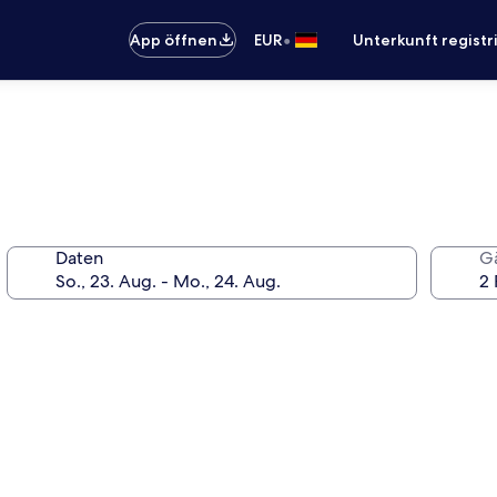
•
App öffnen
EUR
Unterkunft registr
Daten
G