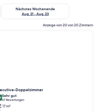
es Wochenende, Aug. 14 - Aug. 16.
Überprüfe die Verfügbarkeit für nächstes Wochenende, Aug. 2
Nächstes Wochenende
Aug. 21 - Aug. 23
Anzeige von 20 von 20 Zimmern
mten Bild an der Wand.
xecutive-Doppelzimmer
Sehr gut
4
8,4 von 10
(37
37 Bewertungen
Bewertungen)
17 m²