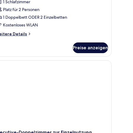
1 Schlafzimmer
Platz für 2 Personen
1 Doppelbett ODER 2 Einzelbetten
Kostenloses WLAN
itere
itere Details
tails
r
Preise anzeigen
ecutive-
ppelzimmer
xecutive-Doppelzimmer zur Einzelnutzung