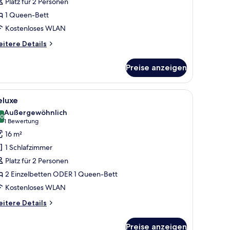
Platz für 2 Personen
1 Queen-Bett
Kostenloses WLAN
itere
itere Details
tails
r
Preise anzeigen
assic
arden
 Schreibtisch mit Stuhl, einer Lampe und einem Kleiderschrank.
le
Deluxe | Hochwertige Bettwaren, Daunenbett
7
eluxe
otos
Außergewöhnlich
ür
,0
10,0 von 10
(1
1 Bewertung
eluxe
Bewertung)
16 m²
nzeigen
1 Schlafzimmer
Platz für 2 Personen
2 Einzelbetten ODER 1 Queen-Bett
Kostenloses WLAN
itere
itere Details
tails
r
Preise anzeigen
luxe