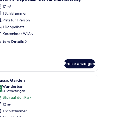
17 m²
1 Schlafzimmer
Platz für 1 Person
1 Doppelbett
Kostenloses WLAN
itere
itere Details
tails
r
ecutive-
ppelzimmer
Preise anzeigen
r
nzelnutzung
h, Fernseher und Duschbereich.
le
Ein Hotelzimmer mit einem großen Bett, eine
5
assic Garden
otos
Wunderbar
ür
0
9,0 von 10
(14
14 Bewertungen
assic
Bewertungen)
Blick auf den Park
arden
12 m²
nzeigen
1 Schlafzimmer