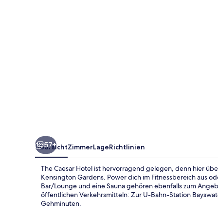
57+
Übersicht
Zimmer
Lage
Richtlinien
The Caesar Hotel ist hervorragend gelegen, denn hier üb
Kensington Gardens. Power dich im Fitnessbereich aus od
Bar/Lounge und eine Sauna gehören ebenfalls zum Angebo
öffentlichen Verkehrsmitteln: Zur U-Bahn-Station Bayswate
Gehminuten.