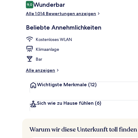
Bewertungen
Wunderbar
9,0
9,0 von 10.
Alle 1.014 Bewertungen anzeigen
Fassade der 
Beliebte Annehmlichkeiten
Kostenloses WLAN
Klimaanlage
Bar
Alle anzeigen
Wichtigste Merkmale
(12)
Sich wie zu Hause fühlen
(6)
Warum wir diese Unterkunft toll finden