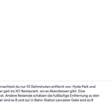
Caesar Suite
ernachtest du nur 10 Gehminuten entfernt von: Hyde Park und
er geh ins XO Restaurant, wo es Abendessen gibt. Eine
t. Andere Reisende schätzen die fußläufige Entfernung zu den
Caesar Suite
r sind es 8 und zur U-Bahn-Station Lancaster Gate sind es 8