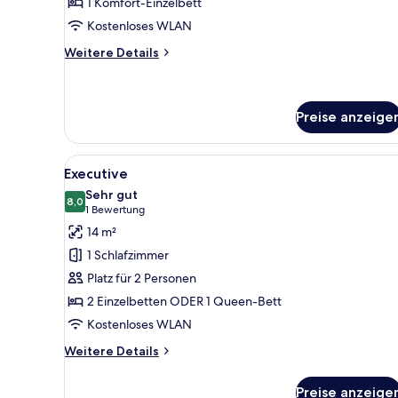
1 Komfort-Einzelbett
Kostenloses WLAN
Weitere
Weitere Details
Details
für
Single
Preise anzeige
Alle
Ein modernes Badezimmer mit
3
Executive
Fotos
Sehr gut
für
8,0
8,0 von 10
(1
1 Bewertung
Executive
Bewertung)
14 m²
anzeigen
1 Schlafzimmer
Platz für 2 Personen
2 Einzelbetten ODER 1 Queen-Bett
Kostenloses WLAN
Weitere
Weitere Details
Details
für
Preise anzeige
Executive