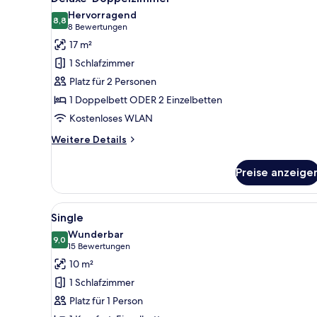
Hervorragend
8,8
8,8 von 10
(8
8 Bewertungen
Bewertungen)
17 m²
1 Schlafzimmer
Platz für 2 Personen
1 Doppelbett ODER 2 Einzelbetten
Kostenloses WLAN
Weitere
Weitere Details
Details
für
Preise anzeige
Deluxe-
Doppelzimmer
Alle
Ein Hotelzimmer mit Bett, Nach
4
Single
Fotos
Wunderbar
für
9,0
9,0 von 10
(15
15 Bewertungen
Single
Bewertungen)
10 m²
anzeigen
1 Schlafzimmer
Platz für 1 Person