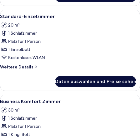
Alle
Ein Hotelzimmer mit Bett, Sessel, Nac
1
Standard-Einzelzimmer
Fotos
20 m²
für
1 Schlafzimmer
Standard-
Einzelzimmer
Platz für 1 Person
anzeigen
1 Einzelbett
Kostenloses WLAN
Weitere
Weitere Details
Details
für
Daten auswählen und Preise sehen
Standard-
Einzelzimmer
Alle
Ein Hotelzimmer mit Doppelbett, Schre
1
Business Komfort Zimmer
Fotos
30 m²
für
1 Schlafzimmer
Business
Komfort
Platz für 1 Person
Zimmer
1 King-Bett