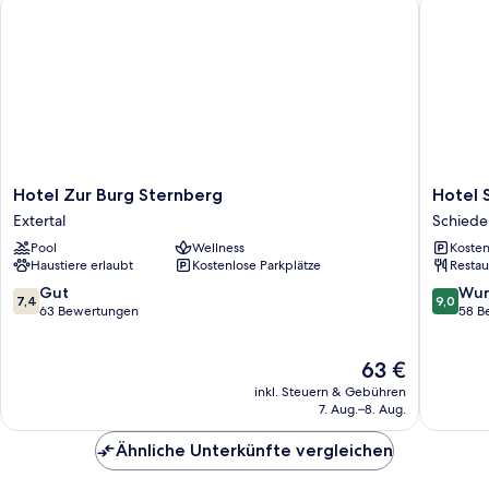
Hotel Zur Burg Sternberg
Hotel Sc
Hotel
Hotel
Hotel Zur Burg Sternberg
Hotel 
Zur
Schwale
Extertal
Schiede
Burg
Malkast
Pool
Wellness
Kosten
Sternberg
Schiede
Haustiere erlaubt
Kostenlose Parkplätze
Restau
Extertal
Schwal
7.4
9.0
Gut
Wun
7,4
9,0
von
von
63 Bewertungen
58 B
10,
10,
Gut,
Wunder
Der
63 €
63
58
Preis
Bewertungen
Bewert
inkl. Steuern & Gebühren
beträgt
7. Aug.–8. Aug.
63 €
Ähnliche Unterkünfte vergleichen