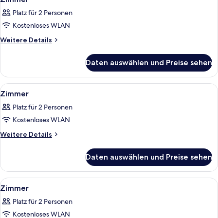
Fotos
Platz für 2 Personen
für
Kostenloses WLAN
Zimmer
anzeigen
Weitere
Weitere Details
Details
für
Daten auswählen und Preise sehen
Zimmer
Alle
Ein Hotelzimmer mit Doppelbett, zwei
1
Zimmer
Fotos
Platz für 2 Personen
für
Kostenloses WLAN
Zimmer
anzeigen
Weitere
Weitere Details
Details
für
Daten auswählen und Preise sehen
Zimmer
Alle
Ein Hotelzimmer mit rotem Sofa, Schre
1
Zimmer
Fotos
Platz für 2 Personen
für
Kostenloses WLAN
Zimmer