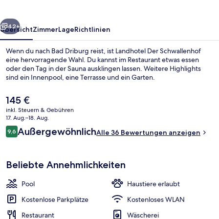
rück
Weiter
42+
Übersicht
Zimmer
Lage
Richtlinien
Wenn du nach Bad Driburg reist, ist Landhotel Der Schwallenhof
eine hervorragende Wahl. Du kannst im Restaurant etwas essen
oder den Tag in der Sauna ausklingen lassen. Weitere Highlights
sind ein Innenpool, eine Terrasse und ein Garten.
Der
145 €
aktuelle
inkl. Steuern & Gebühren
Preis
17. Aug.–18. Aug.
beträgt
Bewertungen
Außergewöhnlich
9,6
Außenbereich
Alle 36 Bewertungen anzeigen
145 €.
9,6 von 10.
Beliebte Annehmlichkeiten
Pool
Haustiere erlaubt
Kostenlose Parkplätze
Kostenloses WLAN
Restaurant
Wäscherei