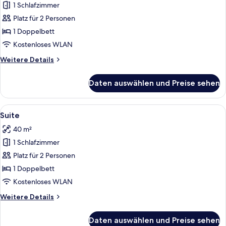
1 Schlafzimmer
Comfort-
Doppelzimmer
Platz für 2 Personen
anzeigen
1 Doppelbett
Kostenloses WLAN
Weitere
Weitere Details
Details
für
Daten auswählen und Preise sehen
Comfort-
Doppelzimmer
Alle
Ein Hotelzimmer mit einem roten Sofa
1
Suite
Fotos
40 m²
für
1 Schlafzimmer
Suite
anzeigen
Platz für 2 Personen
1 Doppelbett
Kostenloses WLAN
Weitere
Weitere Details
Details
für
Daten auswählen und Preise sehen
Suite