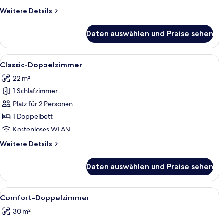
anzeigen
Weitere
Weitere Details
Details
für
Daten auswählen und Preise sehen
Zimmer
Alle
Ein Hotelzimmer mit Bett, Schreibtisc
1
Classic-Doppelzimmer
Fotos
22 m²
für
1 Schlafzimmer
Classic-
Doppelzimmer
Platz für 2 Personen
anzeigen
1 Doppelbett
Kostenloses WLAN
Weitere
Weitere Details
Details
für
Daten auswählen und Preise sehen
Classic-
Doppelzimmer
Alle
Ein Hotelzimmer mit einem Doppelbett
1
Comfort-Doppelzimmer
Fotos
30 m²
für