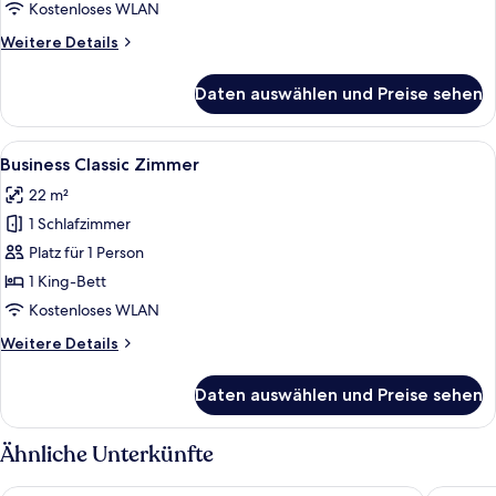
anzeigen
Kostenloses WLAN
Weitere
Weitere Details
Details
für
Daten auswählen und Preise sehen
Business
Komfort
Zimmer
Alle
Ein Hotelzimmer mit einem großen Bett
1
Business Classic Zimmer
Fotos
22 m²
für
1 Schlafzimmer
Business
Classic
Platz für 1 Person
Zimmer
1 King-Bett
anzeigen
Kostenloses WLAN
Weitere
Weitere Details
Details
für
Daten auswählen und Preise sehen
Business
Classic
Zimmer
Ähnliche Unterkünfte