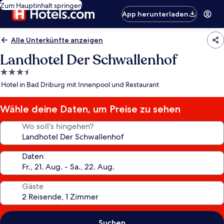
Zum Hauptinhalt springen
App herunterladen
Alle Unterkünfte anzeigen
Landhotel Der Schwallenhof
3.5-
Sterne-
Hotel in Bad Driburg mit Innenpool und Restaurant
Unterkunft
Wähle deine Daten, um Preise zu sehen
Wo soll’s hingehen?
Daten
Gäste
Suchen