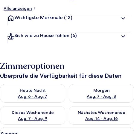
Alle anzeigen
Wichtigste Merkmale
(12)
Sich wie zu Hause fühlen
(6)
Zimmeroptionen
Überprüfe die Verfügbarkeit für diese Daten
Überprüfe die Verfügbarkeit für heute Nacht, Aug. 6 - Aug. 7.
Überprüfe die Verfügbarkeit f
Heute Nacht
Morgen
Aug. 6 - Aug. 7
Aug. 7 - Aug. 8
Überprüfe die Verfügbarkeit für dieses Wochenende, Aug. 7 - 
Überprüfe die Verfügbarkeit f
Dieses Wochenende
Nächstes Wochenende
Aug. 7 - Aug. 9
Aug. 14 - Aug. 16
Alle
Ein Hotelzimmer mit Bett, Schreibtisc
1
Zimmer