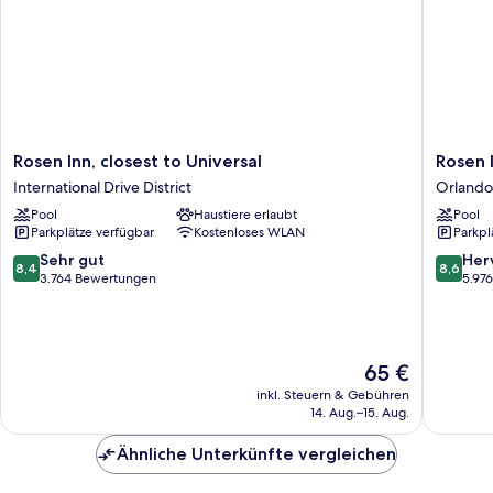
Rosen
Rosen
Rosen Inn, closest to Universal
Rosen 
Inn,
Inn
International Drive District
Orlando
closest
Lake
Pool
Haustiere erlaubt
Pool
to
Buena
Parkplätze verfügbar
Kostenloses WLAN
Parkpl
Universal
Vista
International
Orlando
8.4
8.6
Sehr gut
Her
8,4
8,6
Drive
von
von
3.764 Bewertungen
5.97
District
10,
10,
Sehr
Hervorr
gut,
5.976
3.764
Bewert
Der
65 €
Bewertungen
Preis
inkl. Steuern & Gebühren
beträgt
14. Aug.–15. Aug.
65 €
Ähnliche Unterkünfte vergleichen