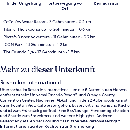
In der Umgebung
Fortbewegung vor
Restaurants
Ort
CoCo Key Water Resort
- 2 Gehminuten
- 0.2 km
Titanic: The Experience
- 6 Gehminuten
- 0.6 km
Pirate's Dinner Adventure
- 11 Gehminuten
- 0.9 km
ICON Park
- 14 Gehminuten
- 1.2 km
The Orlando Eye
- 17 Gehminuten
- 1.5 km
Mehr zu dieser Unterkunft
Rosen Inn International
Übernachte im Rosen Inn International, um nur 5 Autominuten hiervon
entfernt zu sein: Universal Orlando Resort™ und Orange County
Convention Center. Nach einer Abkühlung in den 2 Außenpools kannst
du im Fountain View Café essen gehen. Es serviert amerikanische Küche
und ist zum Frühstück geöffnet. Eine Bar/Lounge, Fitnessmöglichkeiten
und Shuttle zum Freizeitpark sind weitere Highlights. Anderen
Reisenden gefallen der Pool und das hilfsbereite Personal sehr gut.
Informationen zu den Rechten zur Stornierung