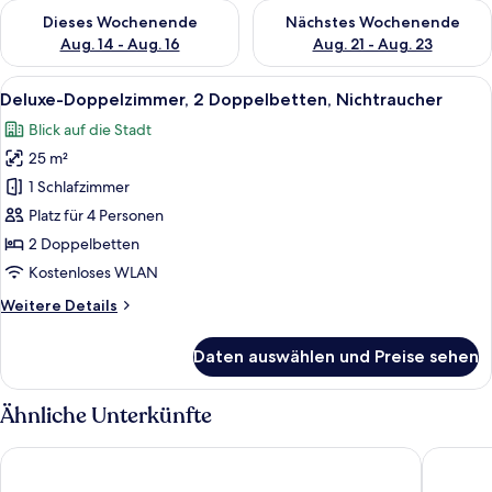
Überprüfe die Verfügbarkeit für dieses Wochenende, Aug. 14 -
Überprüfe die Verfügbarkeit f
Dieses Wochenende
Nächstes Wochenende
Aug. 14 - Aug. 16
Aug. 21 - Aug. 23
Alle
Ein Hotelzimmer mit zwei Betten, eine
18
Deluxe-Doppelzimmer, 2 Doppelbetten, Nichtraucher
Fotos
Blick auf die Stadt
für
25 m²
Deluxe-
Doppelzimmer,
1 Schlafzimmer
2 Doppelbetten,
Platz für 4 Personen
Nichtraucher
2 Doppelbetten
anzeigen
Kostenloses WLAN
Weitere
Weitere Details
Details
für
Daten auswählen und Preise sehen
Deluxe-
Doppelzimmer,
2 Doppelbetten,
Ähnliche Unterkünfte
Nichtraucher
Rosen Inn, closest to Universal
Rosen In