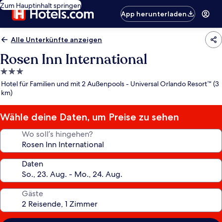
Zum Hauptinhalt springen
App herunterladen
Alle Unterkünfte anzeigen
Rosen Inn International
3.0-
Sterne-
Hotel für Familien und mit 2 Außenpools - Universal Orlando Resort™ (3
Unterkunft
km)
Wähle deine Daten, um Preise zu sehen
Wo soll’s hingehen?
Daten
Gäste