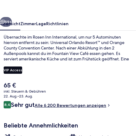
rück
Weiter
59+
Übersicht
Zimmer
Lage
Richtlinien
Übernachte im Rosen Inn International, um nur 5 Autominuten
hiervon entfernt zu sein: Universal Orlando Resort™ und Orange
County Convention Center. Nach einer Abkühlung in den 2
Außenpools kannst du im Fountain View Café essen gehen. Es
serviert amerikanische Küche und ist zum Frühstück geöffnet. Eine
Bar/Lounge, Fitnessmöglichkeiten und Shuttle zum Freizeitpark sind
weitere Highlights. Anderen Reisenden gefallen der Pool und das
VIP Access
hilfsbereite Personal sehr gut.
Der
65 €
Fassade der Unterkunft – Abend/Nac
aktuelle
inkl. Steuern & Gebühren
Preis
22. Aug.–23. Aug.
beträgt
Bewertungen
Sehr gut
8,4
Alle 6.200 Bewertungen anzeigen
65 €.
8,4 von 10.
Beliebte Annehmlichkeiten