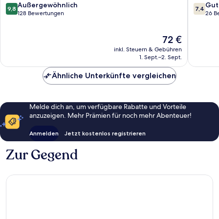
9.8
7.4
Außergewöhnlich
Gut
9,8
7,4
von
von
128 Bewertungen
26 B
10,
10,
Außergewöhnlich,
Gut,
Der
72 €
128
26
Preis
Bewertungen
Bewert
inkl. Steuern & Gebühren
beträgt
1. Sept.–2. Sept.
72 €
Ähnliche Unterkünfte vergleichen
Melde dich an, um verfügbare Rabatte und Vorteile
anzuzeigen. Mehr Prämien für noch mehr Abenteuer!
Anmelden
Jetzt kostenlos registrieren
Zur Gegend