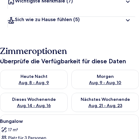
Wichtigste Merkmale
(7)
Sich wie zu Hause fühlen
(5)
Zimmeroptionen
Überprüfe die Verfügbarkeit für diese Daten
Überprüfe die Verfügbarkeit für heute Nacht, Aug. 8 - Aug. 9.
Überprüfe die Verfügbarkeit f
Heute Nacht
Morgen
Aug. 8 - Aug. 9
Aug. 9 - Aug. 10
Überprüfe die Verfügbarkeit für dieses Wochenende, Aug. 14 -
Überprüfe die Verfügbarkeit f
Dieses Wochenende
Nächstes Wochenende
Aug. 14 - Aug. 16
Aug. 21 - Aug. 23
Alle
Ein Zimmer mit Holzboden, einem Bett
6
Bungalow
Fotos
17 m²
für
Platz für 3 Personen