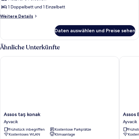
Bungalow
anzeigen
1 Doppelbett und 1 Einzelbett
Weitere
Weitere Details
Details
für
Daten auswählen und Preise sehen
Bungalow
Ähnliche Unterkünfte
Assos taş konak
Assos Eli
Assos
Assos
Assos taş konak
Assos E
taş
Elit
Ayvacik
Ayvacik
konak
Pansiyo
Frühstück inbegriffen
Kostenlose Parkplätze
Frühst
Ayvacik
Ayvacik
Kostenloses WLAN
Klimaanlage
Koste