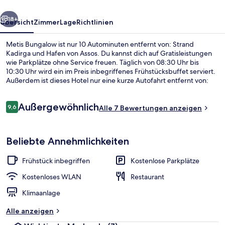
rück
Weiter
18+
Übersicht
Zimmer
Lage
Richtlinien
Metis Bungalow ist nur 10 Autominuten entfernt von: Strand
Kadirga und Hafen von Assos. Du kannst dich auf Gratisleistungen
wie Parkplätze ohne Service freuen. Täglich von 08:30 Uhr bis
10:30 Uhr wird ein im Preis inbegriffenes Frühstücksbuffet serviert.
Außerdem ist dieses Hotel nur eine kurze Autofahrt entfernt von:
Assos.
Bewertungen
Außergewöhnlich
9,6
Alle 7 Bewertungen anzeigen
9,6 von 10.
Frühstück, Mittagessen und Abendes
Beliebte Annehmlichkeiten
Frühstück inbegriffen
Kostenlose Parkplätze
Kostenloses WLAN
Restaurant
Klimaanlage
Alle anzeigen