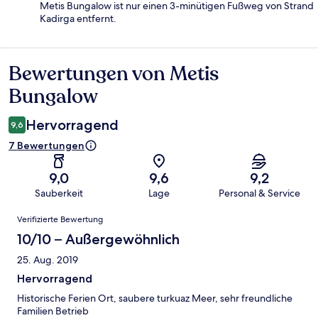
Metis Bungalow ist nur einen 3-minütigen Fußweg von Strand
Kadirga entfernt.
Bewertungen von Metis
Bewertungen
Bungalow
Hervorragend
9,6
7 Bewertungen
9,0
9,6
9,2
Sauberkeit
Lage
Personal & Service
Bewertungen
Verifizierte Bewertung
10/10 – Außergewöhnlich
25. Aug. 2019
Hervorragend
Historische Ferien Ort, saubere turkuaz Meer, sehr freundliche
Familien Betrieb