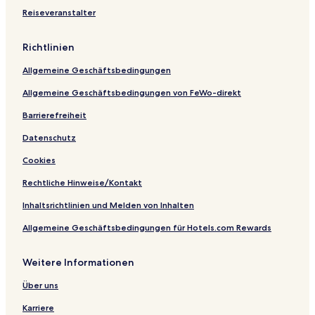
p
e
p
e
t
Reiseveranstalter
e
H
e
B
e
c
o
c
o
l
i
t
i
u
Richtlinien
a
e
a
t
l
l
l
i
Allgemeine Geschäftsbedingungen
C
&
C
q
l
S
l
u
Allgemeine Geschäftsbedingungen von FeWo-direkt
a
P
a
e
s
A
s
H
Barrierefreiheit
s
s
o
Datenschutz
-
t
A
e
Cookies
d
l
u
Rechtliche Hinweise/Kontakt
l
t
Inhaltsrichtlinien und Melden von Inhalten
s
Allgemeine Geschäftsbedingungen für Hotels.com Rewards
O
n
l
Weitere Informationen
y
Über uns
Karriere