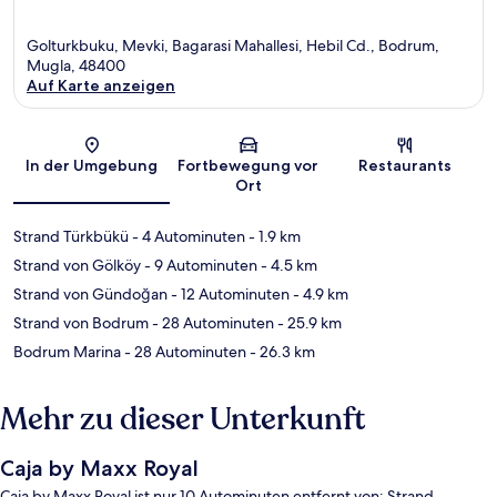
Golturkbuku, Mevki, Bagarasi Mahallesi, Hebil Cd., Bodrum,
Mugla, 48400
Auf Karte anzeigen
Karte
In der Umgebung
Fortbewegung vor
Restaurants
Ort
Strand Türkbükü
- 4 Autominuten
- 1.9 km
Strand von Gölköy
- 9 Autominuten
- 4.5 km
Strand von Gündoğan
- 12 Autominuten
- 4.9 km
Strand von Bodrum
- 28 Autominuten
- 25.9 km
Bodrum Marina
- 28 Autominuten
- 26.3 km
Mehr zu dieser Unterkunft
Caja by Maxx Royal
Caja by Maxx Royal ist nur 10 Autominuten entfernt von: Strand