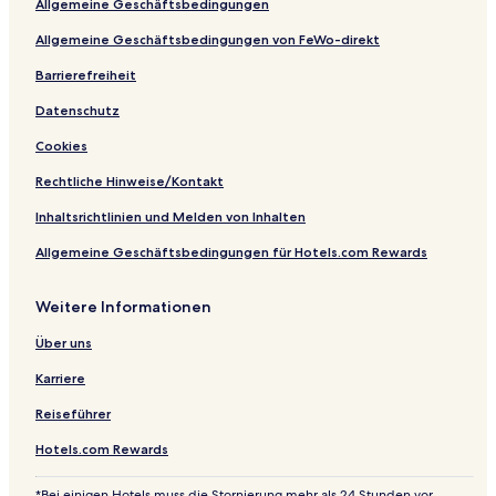
Allgemeine Geschäftsbedingungen
e
l
E
u
x
Allgemeine Geschäftsbedingungen von FeWo-direkt
s
.
i
K
Barrierefreiheit
v
a
Datenschutz
e
i
r
Cookies
a
b
Rechtliche Hinweise/Kontakt
a
B
Inhaltsrichtlinien und Melden von Inhalten
o
Allgemeine Geschäftsbedingungen für Hotels.com Rewards
d
r
u
Weitere Informationen
m
I
Über uns
m
p
Karriere
e
r
Reiseführer
i
Hotels.com Rewards
a
l
)
*Bei einigen Hotels muss die Stornierung mehr als 24 Stunden vor