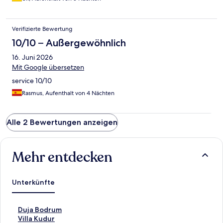
Verifizierte Bewertung
10/10 – Außergewöhnlich
16. Juni 2026
Mit Google übersetzen
service 10/10
Rasmus, Aufenthalt von 4 Nächten
Alle 2 Bewertungen anzeigen
Mehr entdecken
Unterkünfte
L
Duja Bodrum
i
L
Villa Kudur