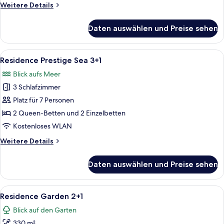
Weitere
Weitere Details
Details
für
Daten auswählen und Preise sehen
Residence
Prestige
Garden
Alle
Ein modernes, zweistöckiges Haus mit
10
3+1
Residence Prestige Sea 3+1
Fotos
Blick aufs Meer
für
3 Schlafzimmer
Residence
Prestige
Platz für 7 Personen
Sea
2 Queen-Betten und 2 Einzelbetten
3+1
Kostenloses WLAN
anzeigen
Weitere
Weitere Details
Details
für
Daten auswählen und Preise sehen
Residence
Prestige
Sea
Alle
Blick auf den Garten
8
3+1
Residence Garden 2+1
Fotos
Blick auf den Garten
für
330 m²