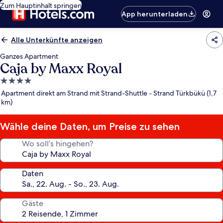
Zum Hauptinhalt springen
App herunterladen
Alle Unterkünfte anzeigen
Ganzes Apartment
Caja by Maxx Royal
4.0-
Sterne-
Apartment direkt am Strand mit Strand-Shuttle - Strand Türkbükü (1,7
Unterkunft
km)
Wähle deine Daten, um Preise zu sehen
Wo soll’s hingehen?
Daten
Gäste