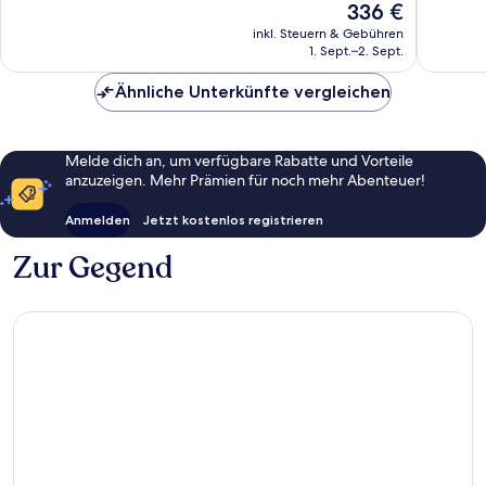
Der
336 €
309
246
Preis
Bewertungen
Bewert
inkl. Steuern & Gebühren
beträgt
1. Sept.–2. Sept.
336 €
Ähnliche Unterkünfte vergleichen
Melde dich an, um verfügbare Rabatte und Vorteile
anzuzeigen. Mehr Prämien für noch mehr Abenteuer!
Anmelden
Jetzt kostenlos registrieren
Zur Gegend