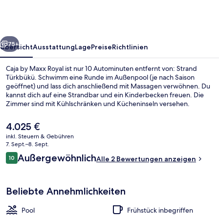
Royal
rück
Weiter
75+
Übersicht
Ausstattung
Lage
Preise
Richtlinien
Caja by Maxx Royal ist nur 10 Autominuten entfernt von: Strand
Türkbükü. Schwimm eine Runde im Außenpool (je nach Saison
geöffnet) und lass dich anschließend mit Massagen verwöhnen. Du
kannst dich auf eine Strandbar und ein Kinderbecken freuen. Die
Zimmer sind mit Kühlschränken und Kücheninseln versehen.
Der
4.025 €
aktuelle
inkl. Steuern & Gebühren
Preis
7. Sept.–8. Sept.
Sonnenterrasse
beträgt
Bewertungen
Außergewöhnlich
10
Alle 2 Bewertungen anzeigen
4.025 €.
10 von 10.
Beliebte Annehmlichkeiten
Pool
Frühstück inbegriffen