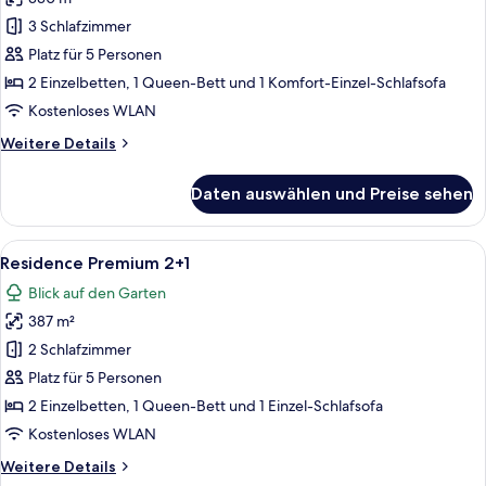
Residence
Garden
3 Schlafzimmer
2+1
Platz für 5 Personen
anzeigen
2 Einzelbetten, 1 Queen-Bett und 1 Komfort-Einzel-Schlafsofa
Kostenloses WLAN
Weitere
Weitere Details
Details
für
Daten auswählen und Preise sehen
Residence
Garden
2+1
Alle
Blick auf den Garten
9
Residence Premium 2+1
Fotos
Blick auf den Garten
für
387 m²
Residence
Premium
2 Schlafzimmer
2+1
Platz für 5 Personen
anzeigen
2 Einzelbetten, 1 Queen-Bett und 1 Einzel-Schlafsofa
Kostenloses WLAN
Weitere
Weitere Details
Details