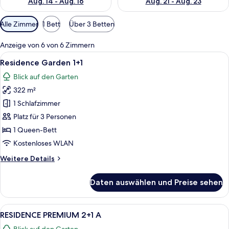
Aug. 14 - Aug. 16
Aug. 21 - Aug. 23
Verfügbare
Alle Zimmer
1 Bett
Über 3 Betten
Filter
für
Anzeige von 6 von 6 Zimmern
Zimmer
Alle
Eine Terrassenausstattung mit Esstisc
12
Residence Garden 1+1
Fotos
Blick auf den Garten
für
322 m²
Residence
Garden
1 Schlafzimmer
1+1
Platz für 3 Personen
anzeigen
1 Queen-Bett
Kostenloses WLAN
Weitere
Weitere Details
Details
für
Daten auswählen und Preise sehen
Residence
Garden
1+1
Alle
Blick auf den Garten
8
RESIDENCE PREMIUM 2+1 A
Fotos