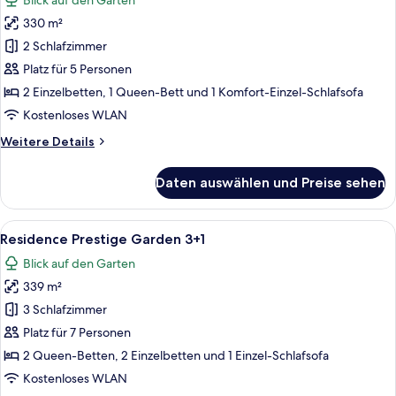
Blick auf den Garten
für
330 m²
RESIDENCE
PREMIUM
2 Schlafzimmer
2+1
Platz für 5 Personen
A
2 Einzelbetten, 1 Queen-Bett und 1 Komfort-Einzel-Schlafsofa
anzeigen
Kostenloses WLAN
Weitere
Weitere Details
Details
für
Daten auswählen und Preise sehen
RESIDENCE
PREMIUM
2+1
Alle
Eine Terrasse im Freien mit einer Couc
8
A
Residence Prestige Garden 3+1
Fotos
Blick auf den Garten
für
339 m²
Residence
Prestige
3 Schlafzimmer
Garden
Platz für 7 Personen
3+1
2 Queen-Betten, 2 Einzelbetten und 1 Einzel-Schlafsofa
anzeigen
Kostenloses WLAN