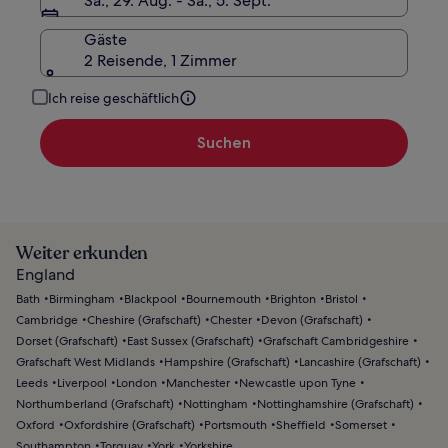
Sa., 29. Aug. - Sa., 5. Sept.
Gäste
2 Reisende, 1 Zimmer
Ich reise geschäftlich
Suchen
Weiter erkunden
England
Bath
Birmingham
Blackpool
Bournemouth
Brighton
Bristol
Cambridge
Cheshire (Grafschaft)
Chester
Devon (Grafschaft)
Dorset (Grafschaft)
East Sussex (Grafschaft)
Grafschaft Cambridgeshire
Grafschaft West Midlands
Hampshire (Grafschaft)
Lancashire (Grafschaft)
Leeds
Liverpool
London
Manchester
Newcastle upon Tyne
Northumberland (Grafschaft)
Nottingham
Nottinghamshire (Grafschaft)
Oxford
Oxfordshire (Grafschaft)
Portsmouth
Sheffield
Somerset
Southampton
Torquay
York
Yorkshire