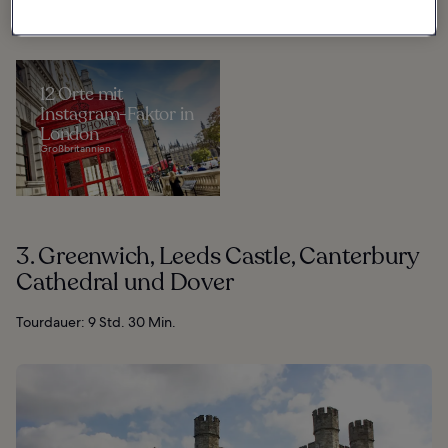
Großbritannien
12 Orte mit
Instagram-Faktor in
London
Großbritannien
3. Greenwich, Leeds Castle, Canterbury
Cathedral und Dover
Tourdauer: 9 Std. 30 Min.