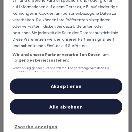
Wir und unsere
16
Partner speichern und/ oder greifen
auf Informationen auf einem Gerät zu, z.B. auf eindeutige
Kennungen in Cookies, um personenbezogene Daten zu
verarbeiten. Sie können Ihre Präferenzen akzeptieren
oder verwalten. Klicken Sie dazu bitte unten oder
Toll für:
Paare, Geschichte, Foto
besuchen Sie jederzeit die Seite der Datenschutzrichtlinie.
Diese Präferenzen werden unseren Partnern signalisiert
Der idyllische Charme der englischen Landschaft entfaltet sich auf
und haben keinen Einfluss auf Surfdaten.
einer Fahrt durch die malerischen Dörfer und die sanften Hügel
der Cotswolds in all seiner Pracht. In Städtchen wie Burford,
Wir und unsere Partner verarbeiten Daten, um
Bibury und Bourton-on-the-Water, deren Steinhäuser aus der Zeit
Folgendes bereitzustellen:
der Reformation stammen und die einer Märchenwelt gleichen,
Verwendung genauer Standortdaten. Endgeräteeigenschaften zur
könnt ihr einem Tag lang dem Trubel der Stadt entfliehen und die
Identifikation aktiv abfragen. Speichern von oder Zugriff auf
Ruhe genießen.
Informationen auf einem Endgerät. Personalisierte Werbung und
Inhalte, Messung von Werbeleistung und der Performance von Inhalten,
Zielgruppenforschung sowie Entwicklung und Verbesserung von
Akzeptieren
Angeboten.
Auch interessant
Liste der Partner (Lieferanten)
Alle ablehnen
8 coole Aktivitäten
10 einmalige
für den Sommer in
Shopping-
London
Highlights in
Zwecke anzeigen
Großbritannien
London