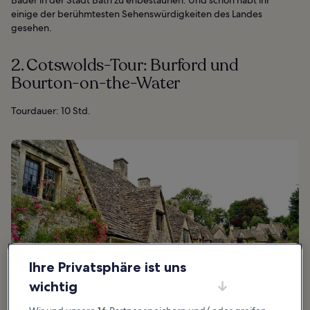
Bäder in der Stadt Bath zu ehbestaunen. Und schon habt ihr
einige der berühmtesten Sehenswürdigkeiten des Landes
gesehen.
2. Cotswolds-Tour: Burford und
Bourton-on-the-Water
Tourdauer: 10 Std.
Ihre Privatsphäre ist uns
wichtig