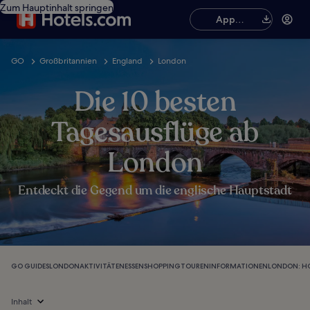
Zum Hauptinhalt springen
App
herunterladen
GO
Großbritannien
England
London
Die 10 besten
Tagesausflüge ab
London
Entdeckt die Gegend um die englische Hauptstadt
GO GUIDES
LONDON
AKTIVITÄTEN
ESSEN
SHOPPING
TOUREN
INFORMATIONEN
LONDON: H
Inhalt