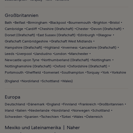
Großbritannien
Bath
Belfast
Birmingham
Blackpool
Bournemouth
Brighton
Bristol
Cambridge
Cardiff
Cheshire (Grafschaft)
Chester
Devon (Grafschaft)
Dorset (Grafschaft)
East Sussex (Grafschaft)
Edinburgh
Glasgow
Grafschaft Cambridgeshire
Grafschaft West Midlands
Hampshire (Grafschaft)
Highland
Inverness
Lancashire (Grafschaft)
Leeds
Liverpool
Llandudno
London
Manchester
Newcastle upon Tyne
Northumberland (Grafschaft)
Nottingham
Nottinghamshire (Grafschaft)
Oxford
Oxfordshire (Grafschaft)
Portsmouth
Sheffield
Somerset
Southampton
Torquay
York
Yorkshire
(
England
Nordirland
Schottland
Wales
)
Europa
Deutschland
Dänemark
England
Finnland
Frankreich
Großbritannien
Irland
Italien
Niederlande
Nordirland
Norwegen
Schottland
Schweden
Spanien
Tschechien
Türkei
Wales
Österreich
Mexiko und Lateinamerika
Naher