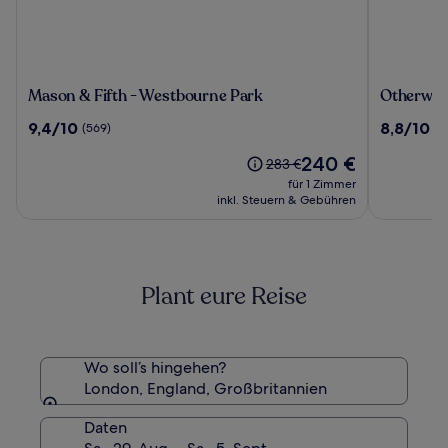
Mason
Otherwan
Mason & Fifth - Westbourne Park
Otherwan
&
Soho
9.4
8.8
9,4/10
8,8/10
(569)
(3
Fifth
Pod
von
von
-
Hotel
Der
240 €
10,
10,
Der
283 €
Westbourne
(ADULTS
Preis
(569)
(326)
alte
für 1 Zimmer
Park
ONLY)
beträgt
Preis
inkl. Steuern & Gebühren
240 €
war
283 €,
siehe
weitere
Plant eure Reise
Informationen
zum
Standardpreis.
Wo soll’s hingehen?
London, England, Großbritannien
Daten