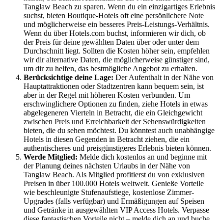
Tanglaw Beach zu sparen. Wenn du ein einzigartiges Erlebnis
suchst, bieten Boutique-Hotels oft eine persönlichere Note
und möglicherweise ein besseres Preis-Leistungs-Verhältnis.
Wenn du über Hotels.com buchst, informieren wir dich, ob
der Preis für deine gewählten Daten über oder unter dem
Durchschnitt liegt. Sollten die Kosten höher sein, empfehlen
wir dir alternative Daten, die möglicherweise günstiger sind,
um dir zu helfen, das bestmögliche Angebot zu erhalten.
Berücksichtige deine Lage:
Der Aufenthalt in der Nähe von
Hauptattraktionen oder Stadtzentren kann bequem sein, ist
aber in der Regel mit höheren Kosten verbunden. Um
erschwinglichere Optionen zu finden, ziehe Hotels in etwas
abgelegeneren Vierteln in Betracht, die ein Gleichgewicht
zwischen Preis und Erreichbarkeit der Sehenswürdigkeiten
bieten, die du sehen möchtest. Du könntest auch unabhängige
Hotels in diesen Gegenden in Betracht ziehen, die ein
authentischeres und preisgünstigeres Erlebnis bieten können.
Werde Mitglied:
Melde dich kostenlos an und beginne mit
der Planung deines nächsten Urlaubs in der Nähe von
Tanglaw Beach. Als Mitglied profitierst du von exklusiven
Preisen in über 100.000 Hotels weltweit. Genieße Vorteile
wie beschleunigte Stufenaufstiege, kostenlose Zimmer-
Upgrades (falls verfügbar) und Ermäßigungen auf Speisen
und Getränke in ausgewählten VIP Access Hotels. Verpasse
diese fantastischen Vorteile nicht – melde dich an und buche