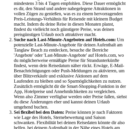
mindestens 3 bis 4 Tagen empfohlen. Diese Dauer ermöglicht
es dir, den Strand und andere nahegelegene Attraktionen in
vollen Zügen zu genießen, was es zu einem hervorragenden
Preis-Leistungs-Verhältnis für Reisende mit kleinem Budget
macht. Indem du deine Reise in diesen Monaten planst,
findest du vielleicht noch günstigere Preise, was deinen
preisgünstigen Urlaub noch attraktiver macht.
Suche nach Last-Minute-Angeboten auf Hotels.com:
Um
potenzielle Last-Minute-Angebote für deinen Aufenthalt am
Tanglaw Beach zu entdecken, besuche die Bereiche
'Angebote' oder 'Last-Minute-Angebote' auf Hotels.com, wo
du möglicherweise ermäßigte Preise für Strandunterkünfte
findest, wenn dein Reisedatum näher rückt. Erwäge, E-Mail-
Benachrichtigungen oder Push-Meldungen zu aktivieren, um
über Blitzverkäufe und exklusive Aktionen auf dem
Laufenden zu bleiben und so Sparmöglichkeiten zu nutzen.
Zusätzlich ermöglicht dir die Smart-Shopping-Funktion in der
App, Hotelpreise und Annehmlichkeiten zu vergleichen.
Wenn also Zimmer verfügbar werden oder Preise fallen, siehst
du diese Änderungen eher und kannst deinen Urlaub
umgehend buchen.
Sei flexibel bei den Daten:
Preise können je nach Faktoren
wie Lage des Hotels, Sternebewertung und Saison
schwanken. Flexibilität bei deinen Reisedaten könnte dir also
helfen, bei deinem Aufenthalt in der Nähe eines Hotels am