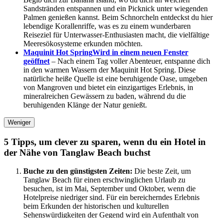
Sandstränden entspannen und ein Picknick unter wiegenden
Palmen genießen kannst. Beim Schnorcheln entdeckst du hier
lebendige Korallenriffe, was es zu einem wunderbaren
Reiseziel für Unterwasser-Enthusiasten macht, die vielfältige
Meeresökosysteme erkunden möchten.
Maquinit Hot Spring
Wird in einem neuen Fenster
geöffnet
– Nach einem Tag voller Abenteuer, entspanne dich
in den warmen Wassern der Maquinit Hot Spring. Diese
natürliche heiße Quelle ist eine beruhigende Oase, umgeben
von Mangroven und bietet ein einzigartiges Erlebnis, in
mineralreichen Gewässern zu baden, während du die
beruhigenden Klänge der Natur genießt.
Weniger
5 Tipps, um clever zu sparen, wenn du ein Hotel in
der Nähe von Tanglaw Beach buchst
Buche zu den günstigsten Zeiten:
Die beste Zeit, um
Tanglaw Beach für einen erschwinglichen Urlaub zu
besuchen, ist im Mai, September und Oktober, wenn die
Hotelpreise niedriger sind. Für ein bereicherndes Erlebnis
beim Erkunden der historischen und kulturellen
Sehenswürdigkeiten der Gegend wird ein Aufenthalt von