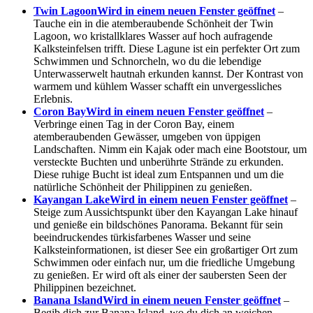
Twin Lagoon
Wird in einem neuen Fenster geöffnet
–
Tauche ein in die atemberaubende Schönheit der Twin
Lagoon, wo kristallklares Wasser auf hoch aufragende
Kalksteinfelsen trifft. Diese Lagune ist ein perfekter Ort zum
Schwimmen und Schnorcheln, wo du die lebendige
Unterwasserwelt hautnah erkunden kannst. Der Kontrast von
warmem und kühlem Wasser schafft ein unvergessliches
Erlebnis.
Coron Bay
Wird in einem neuen Fenster geöffnet
–
Verbringe einen Tag in der Coron Bay, einem
atemberaubenden Gewässer, umgeben von üppigen
Landschaften. Nimm ein Kajak oder mach eine Bootstour, um
versteckte Buchten und unberührte Strände zu erkunden.
Diese ruhige Bucht ist ideal zum Entspannen und um die
natürliche Schönheit der Philippinen zu genießen.
Kayangan Lake
Wird in einem neuen Fenster geöffnet
–
Steige zum Aussichtspunkt über den Kayangan Lake hinauf
und genieße ein bildschönes Panorama. Bekannt für sein
beeindruckendes türkisfarbenes Wasser und seine
Kalksteinformationen, ist dieser See ein großartiger Ort zum
Schwimmen oder einfach nur, um die friedliche Umgebung
zu genießen. Er wird oft als einer der saubersten Seen der
Philippinen bezeichnet.
Banana Island
Wird in einem neuen Fenster geöffnet
–
Begib dich zur Banana Island, wo du dich an weichen