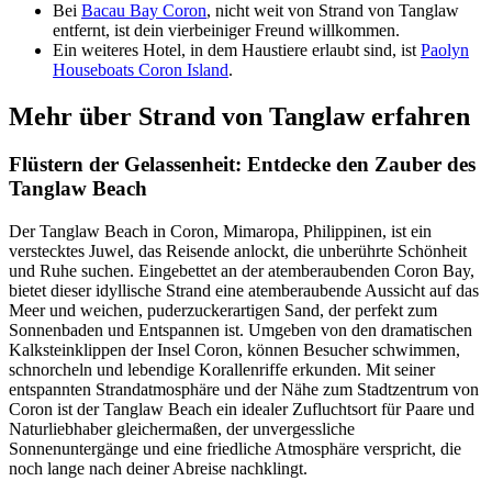
Bei
Bacau Bay Coron
, nicht weit von Strand von Tanglaw
entfernt, ist dein vierbeiniger Freund willkommen.
Ein weiteres Hotel, in dem Haustiere erlaubt sind, ist
Paolyn
Houseboats Coron Island
.
Mehr über Strand von Tanglaw erfahren
Flüstern der Gelassenheit: Entdecke den Zauber des
Tanglaw Beach
Der Tanglaw Beach in Coron, Mimaropa, Philippinen, ist ein
verstecktes Juwel, das Reisende anlockt, die unberührte Schönheit
und Ruhe suchen. Eingebettet an der atemberaubenden Coron Bay,
bietet dieser idyllische Strand eine atemberaubende Aussicht auf das
Meer und weichen, puderzuckerartigen Sand, der perfekt zum
Sonnenbaden und Entspannen ist. Umgeben von den dramatischen
Kalksteinklippen der Insel Coron, können Besucher schwimmen,
schnorcheln und lebendige Korallenriffe erkunden. Mit seiner
entspannten Strandatmosphäre und der Nähe zum Stadtzentrum von
Coron ist der Tanglaw Beach ein idealer Zufluchtsort für Paare und
Naturliebhaber gleichermaßen, der unvergessliche
Sonnenuntergänge und eine friedliche Atmosphäre verspricht, die
noch lange nach deiner Abreise nachklingt.