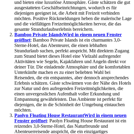
und bieten eine luxuriöse Atmosphäre. Gäste schätzen die gut
ausgestatteten Geschäftseinrichtungen, wodurch es für
diejenigen geeignet ist, die Arbeit mit Freizeit verbinden
möchten. Positive Rückmeldungen heben die malerische Lage
und die vielfältigen Freizeitmöglichkeiten hervor, die das
gesamte Strandurlaubserlebnis bereichern.
Bamboo Private Islands
Wird in einem neuen Fenster
geöffnet
: Bamboo Private Islands ist ein charmantes 3,0-
Sterne-Hotel, das Abenteurer, die einen lebhaften
Strandurlaub suchen, perfekt anspricht. Mit direktem Zugang
zum Strand bietet dieses Hotel eine Vielzahl aufregender
Aktivitäten wie Segeln, Kajakfahren und Angeln direkt vor
deiner Tür. Die einladende Atmosphäre und die komfortablen
Unterkünfte machen es zu einer beliebten Wahl bei
Reisenden, die ein entspanntes, aber dennoch ansprechendes
Erlebnis schätzen. Gäste schwärmen von der Nähe des Hotels
zur Natur und den aufregenden Freizeitmöglichkeiten, die
einen unvergesslichen Aufenthalt voller Erkundung und
Entspannung gewährleisten. Das Ambiente ist perfekt für
diejenigen, die in die Schönheit der Umgebung eintauchen
möchten.
Paolyn Floating House Restaurant
Wird in einem neuen
Fenster geöffnet
: Paolyn Floating House Restaurant ist ein
reizendes 3,0-Sterne-Hotel, das Naturfreunde und
Abenteuerreisende anspricht, die ein einzigartiges