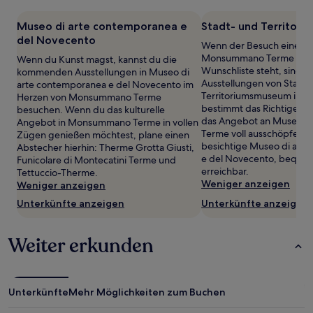
mit
1 Übernachtung
Museo di arte contemporanea e
Stadt- und Territor
von
del Novecento
Wenn der Besuch eines 
2 Erwachsenen
Monsummano Terme auf 
Wenn du Kunst magst, kannst du die
gefunden
Wunschliste steht, sind
kommenden Ausstellungen in Museo di
wurde.
Ausstellungen von Stadt-
arte contemporanea e del Novecento im
Preise
Territoriumsmuseum im H
Herzen von Monsummano Terme
und
bestimmt das Richtige fü
besuchen. Wenn du das kulturelle
Verfügbarkeiten
das Angebot an Museen
Angebot in Monsummano Terme in vollen
können
Terme voll ausschöpfen m
Zügen genießen möchtest, plane einen
sich
besichtige Museo di art
Abstecher hierhin: Therme Grotta Giusti,
ändern.
e del Novecento, bequem
Funicolare di Montecatini Terme und
Es
erreichbar.
Tettuccio-Therme.
können
Weniger anzeigen
Weniger anzeigen
zusätzliche
Bedingungen
Unterkünfte anzeigen
Unterkünfte anzeigen
gelten.
Weiter erkunden
Unterkünfte
Mehr Möglichkeiten zum Buchen