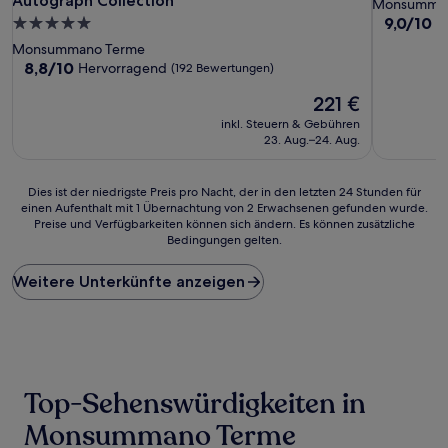
Autograph Collection
Monsumman
9.0
9,0/10
5.0-
W
von
Sterne-
Monsummano Terme
10,
Unterkunft
8.8
8,8/10
Hervorragend
(192 Bewertungen)
Wunderba
von
(22
Der
221 €
10,
Bewertun
Preis
Hervorragend,
inkl. Steuern & Gebühren
beträgt
(192
23. Aug.–24. Aug.
221 €
Bewertungen)
Dies
Dies ist der niedrigste Preis pro Nacht, der in den letzten 24 Stunden für
einen Aufenthalt mit 1 Übernachtung von 2 Erwachsenen gefunden wurde.
ist
Preise und Verfügbarkeiten können sich ändern. Es können zusätzliche
der
Bedingungen gelten.
niedrigste
Preis
Weitere Unterkünfte anzeigen
pro
Nacht,
der
in
den
letzten
24 Stunden
Top-Sehenswürdigkeiten in
für
einen
Monsummano Terme
Aufenthalt