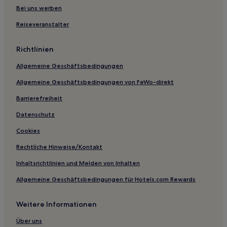
Castelvecchio Hotels
Bei uns werben
Hotels nahe Ponte mediceo
Reiseveranstalter
Camaioni Hotels
Richtlinien
Hotels nahe Kathedrale von Prato
Allgemeine Geschäftsbedingungen
Lammari Hotels
Allgemeine Geschäftsbedingungen von FeWo-direkt
Hotels nahe Excelsior-Therme
Barrierefreiheit
Hotels nahe Bahnhof Montecatini Terme
Lucca Hotels
Datenschutz
Fucecchio Hotels
Cookies
Pistoia Hotels
Rechtliche Hinweise/Kontakt
Sant'andrea Hotels
Inhaltsrichtlinien und Melden von Inhalten
Hotels nahe Lucca
Allgemeine Geschäftsbedingungen für Hotels.com Rewards
Hotels nahe Tenuta del Buonamico
Weitere Informationen
San Miniato Hotels
Prato Hotels
Über uns