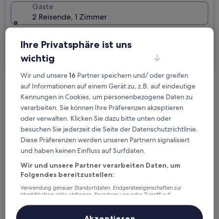
Gäste
2 Reisende, 1 Zimmer
Ich reise geschäftlich
Ihre Privatsphäre ist uns
Suchen
wichtig
Wir und unsere
16
Partner speichern und/ oder greifen
auf Informationen auf einem Gerät zu, z.B. auf eindeutige
Kostenlose Stornierung bei
Kennungen in Cookies, um personenbezogene Daten zu
Planänderungen
verarbeiten. Sie können Ihre Präferenzen akzeptieren
oder verwalten. Klicken Sie dazu bitte unten oder
Verdiene Prämien für jede
besuchen Sie jederzeit die Seite der Datenschutzrichtlinie.
wahrgenommene Übernachtung
Diese Präferenzen werden unseren Partnern signalisiert
und haben keinen Einfluss auf Surfdaten.
Wir und unsere Partner verarbeiten Daten, um
Mehr sparen mit Preisen für Mitglieder
Folgendes bereitzustellen:
Verwendung genauer Standortdaten. Endgeräteeigenschaften zur
Identifikation aktiv abfragen. Speichern von oder Zugriff auf
Informationen auf einem Endgerät. Personalisierte Werbung und
Überprüfe die Preise für diese Daten
Inhalte, Messung von Werbeleistung und der Performance von Inhalten,
Zielgruppenforschung sowie Entwicklung und Verbesserung von
Akzeptieren