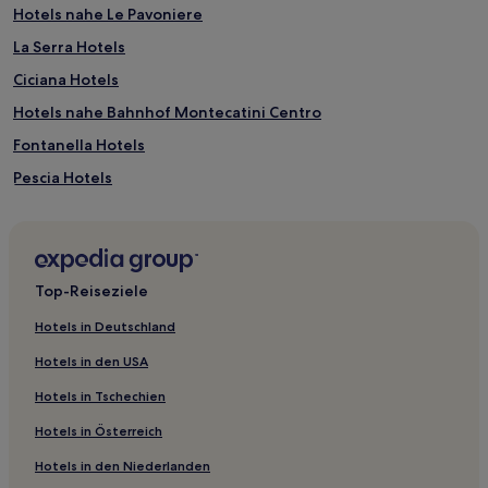
Hotels nahe Le Pavoniere
La Serra Hotels
Ciciana Hotels
Hotels nahe Bahnhof Montecatini Centro
Fontanella Hotels
Pescia Hotels
Serravalle Pistoiese Hotels
San Rocco Hotels
Casalguidi Hotels
Top-Reiseziele
Capraia Hotels
Hotels in Deutschland
Massa e Cozzile Hotels
Hotels in den USA
Lizzano Hotels
Hotels in Tschechien
Hotels nahe Palazzo degli Alberti
Hotels in Österreich
Medicina Hotels
Hotels in den Niederlanden
Avaglio Hotels