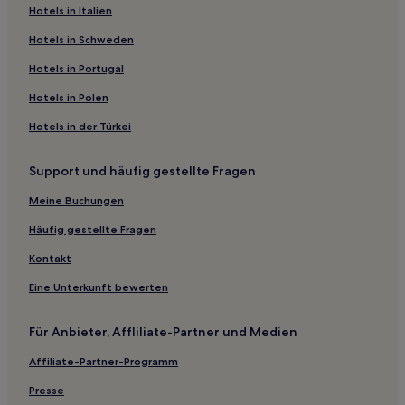
Hotels in Italien
Vorno Hotels
Roffia Hotels
Hotels in Schweden
Palagio Hotels
Hotels in Portugal
Marlia Hotels
Hotels in Polen
Cantagrillo Hotels
Hotels in der Türkei
Santa Maria a Monte Hotels
Support und häufig gestellte Fragen
Cappella Hotels
Meine Buchungen
Hotels nahe Golfclub von Montecatini
Nievole Hotels
Häufig gestellte Fragen
Hotels nahe Tettuccio-Therme
Kontakt
Tizzanna Hotels
Eine Unterkunft bewerten
Hotels nahe Bahnhof Ponte a Elsa
Für Anbieter, Affliliate-Partner und Medien
Marliana Hotels
Affiliate-Partner-Programm
Capraia e Limite Hotels
Presse
Benabbio Hotels