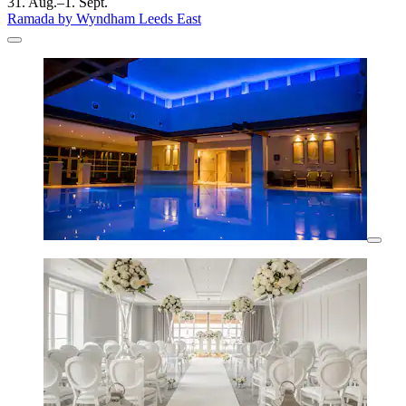
31. Aug.–1. Sept.
Ramada by Wyndham Leeds East