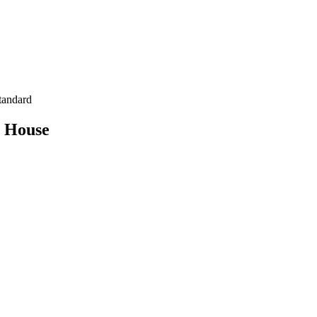
tandard
m House