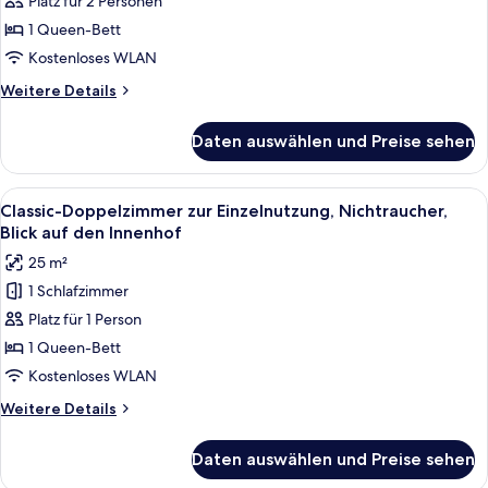
Platz für 2 Personen
zum
1 Queen-Bett
Garten
Kostenloses WLAN
hin
Weitere
Weitere Details
anzeigen
Details
für
Daten auswählen und Preise sehen
Premium-
Doppelzimmer,
Bergblick,
Alle
Ein ordentlich eingerichtetes Hotelzi
8
zum
Classic-Doppelzimmer zur Einzelnutzung, Nichtraucher,
Fotos
Garten
Blick auf den Innenhof
hin
für
25 m²
Classic-
1 Schlafzimmer
Doppelzimmer
Platz für 1 Person
zur
Einzelnutzung,
1 Queen-Bett
Nichtraucher,
Kostenloses WLAN
Blick
Weitere
Weitere Details
auf
Details
den
für
Daten auswählen und Preise sehen
Classic-
Innenhof
Doppelzimmer