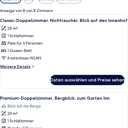
Filter
für
Anzeige von 8 von 8 Zimmern
Zimmer
Alle
Ein ordentlich eingerichtetes Hotelzi
8
Classic-Doppelzimmer, Nichtraucher, Blick auf den Innenhof
Fotos
25 m²
für
1 Schlafzimmer
Classic-
Doppelzimmer,
Platz für 3 Personen
Nichtraucher,
1 Queen-Bett
Blick
Kostenloses WLAN
auf
Weitere
Weitere Details
den
Details
Innenhof
für
Daten auswählen und Preise sehen
Classic-
anzeigen
Doppelzimmer,
Nichtraucher,
Alle
Ein modernes Schlafzimmer mit Bett, 
8
Blick
Premium-Doppelzimmer, Bergblick, zum Garten hin
Fotos
auf
Blick auf die Berge
den
für
Innenhof
25 m²
Premium-
Doppelzimmer,
1 Schlafzimmer
Bergblick,