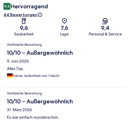
Hervorragend
9,4
44 Bewertungen
9,6
7,6
9,4
Sauberkeit
Lage
Personal & Service
Bewertungen
Verifizierte Bewertung
10/10 – Außergewöhnlich
9. Juni 2026
Alles Top.
Tobias, Aufenthalt von 1 Nacht
Verifizierte Bewertung
10/10 – Außergewöhnlich
31. März 2026
Es war einfach wunderschön.