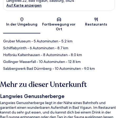
Langwies 22, Bad Vigaun, Salzburg, 5424
Auf Karte anzeigen
Karte
In der Umgebung
Fortbewegung vor
Restaurants
Ort
Gruber Museum
- 5 Autominuten
- 5.2 km
Schilflabyrinth
- 6 Autominuten
- 8.7 km
Hofbräu Kaltenhausen
- 8 Autominuten
- 8.0 km
Gollinger Wasserfall
- 10 Autominuten
- 12.8 km
Salzbergwerk Bad Dürrnberg
- 10 Autominuten
- 9.0 km
Mehr zu dieser Unterkunft
Langwies Genussherberge
Langwies Genussherberge liegt in der Nähe eines Bahnhofs und
garantiert einen wunderbaren Aufenthalt in Bad Vigaun. Im Restaurant
kannst du sehr gut essen, und du kannst dich bei einem Drink in der
Bar/Lounge entspannen oder den Tag in der Sauna ausklingen lassen.