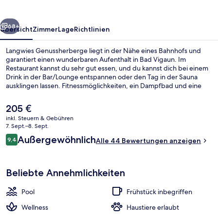
rück
Weiter
68+
Übersicht
Zimmer
Lage
Richtlinien
Langwies Genussherberge liegt in der Nähe eines Bahnhofs und
garantiert einen wunderbaren Aufenthalt in Bad Vigaun. Im
Restaurant kannst du sehr gut essen, und du kannst dich bei einem
Drink in der Bar/Lounge entspannen oder den Tag in der Sauna
ausklingen lassen. Fitnessmöglichkeiten, ein Dampfbad und eine
Terrasse gehören ebenfalls zum Angebot.
Der
205 €
aktuelle
inkl. Steuern & Gebühren
Preis
7. Sept.–8. Sept.
Außenpool
beträgt
Bewertungen
Außergewöhnlich
9,4
Alle 44 Bewertungen anzeigen
205 €.
9,4 von 10.
Beliebte Annehmlichkeiten
Pool
Frühstück inbegriffen
Wellness
Haustiere erlaubt