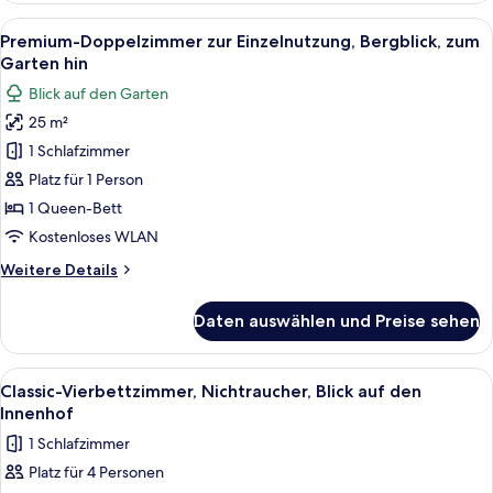
anzeigen
zur
Alle
Ein modernes Schlafzimmer mit Bett, 
8
Einzelnutzung,
Premium-Doppelzimmer zur Einzelnutzung, Bergblick, zum
Fotos
Nichtraucher,
Garten hin
Blick
für
Blick auf den Garten
auf
Premium-
den
25 m²
Doppelzimmer
Innenhof
1 Schlafzimmer
zur
Einzelnutzung,
Platz für 1 Person
Bergblick,
1 Queen-Bett
zum
Kostenloses WLAN
Garten
Weitere
Weitere Details
hin
Details
anzeigen
für
Daten auswählen und Preise sehen
Premium-
Doppelzimmer
zur
Alle
Ein ordentlich eingerichtetes Hotelzi
8
Einzelnutzung,
Classic-Vierbettzimmer, Nichtraucher, Blick auf den
Fotos
Bergblick,
Innenhof
zum
für
1 Schlafzimmer
Garten
Classic-
hin
Platz für 4 Personen
Vierbettzimmer,