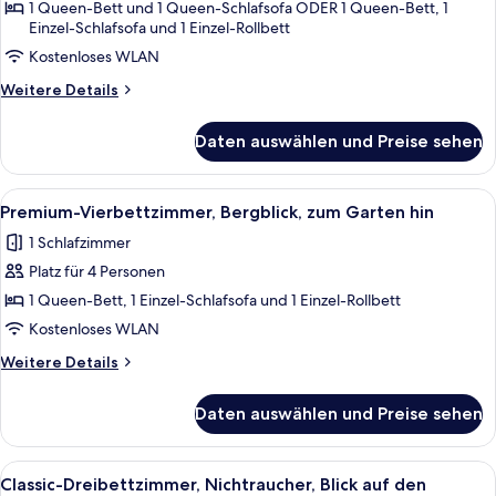
1 Queen-Bett und 1 Queen-Schlafsofa ODER 1 Queen-Bett, 1
Nichtraucher,
Einzel-Schlafsofa und 1 Einzel-Rollbett
Blick
Kostenloses WLAN
auf
den
Weitere
Weitere Details
Details
Innenhof
für
anzeigen
Daten auswählen und Preise sehen
Classic-
Vierbettzimmer,
Nichtraucher,
Alle
Ein modernes Schlafzimmer mit Bett, 
8
Blick
Premium-Vierbettzimmer, Bergblick, zum Garten hin
Fotos
auf
1 Schlafzimmer
den
für
Innenhof
Platz für 4 Personen
Premium-
Vierbettzimmer,
1 Queen-Bett, 1 Einzel-Schlafsofa und 1 Einzel-Rollbett
Bergblick,
Kostenloses WLAN
zum
Weitere
Weitere Details
Garten
Details
hin
für
Daten auswählen und Preise sehen
Premium-
anzeigen
Vierbettzimmer,
Bergblick,
Alle
Ein ordentlich eingerichtetes Hotelzi
8
zum
Classic-Dreibettzimmer, Nichtraucher, Blick auf den