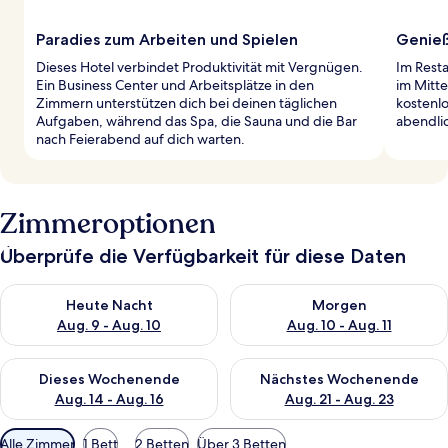
Paradies zum Arbeiten und Spielen
Genieß
Dieses Hotel verbindet Produktivität mit Vergnügen.
Im Resta
Ein Business Center und Arbeitsplätze in den
im Mitt
Zimmern unterstützen dich bei deinen täglichen
kostenlo
Aufgaben, während das Spa, die Sauna und die Bar
abendli
nach Feierabend auf dich warten.
Zimmeroptionen
Überprüfe die Verfügbarkeit für diese Daten
Überprüfe die Verfügbarkeit für heute Nacht, Aug. 9 - Aug. 10
Überprüfe die Verfügbarkeit fü
Heute Nacht
Morgen
Aug. 9 - Aug. 10
Aug. 10 - Aug. 11
Überprüfe die Verfügbarkeit für dieses Wochenende, Aug. 14 -
Überprüfe die Verfügbarkeit f
Dieses Wochenende
Nächstes Wochenende
Aug. 14 - Aug. 16
Aug. 21 - Aug. 23
Verfügbare
Alle Zimmer
1 Bett
2 Betten
Über 3 Betten