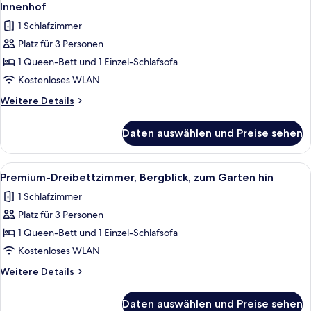
Fotos
Garten
Innenhof
hin
für
1 Schlafzimmer
Classic-
Platz für 3 Personen
Dreibettzimmer,
1 Queen-Bett und 1 Einzel-Schlafsofa
Nichtraucher,
Blick
Kostenloses WLAN
auf
Weitere
Weitere Details
den
Details
für
Innenhof
Daten auswählen und Preise sehen
Classic-
anzeigen
Dreibettzimmer,
Nichtraucher,
Alle
Ein modernes Schlafzimmer mit Bett, 
8
Blick
Premium-Dreibettzimmer, Bergblick, zum Garten hin
Fotos
auf
1 Schlafzimmer
den
für
Innenhof
Platz für 3 Personen
Premium-
Dreibettzimmer,
1 Queen-Bett und 1 Einzel-Schlafsofa
Bergblick,
Kostenloses WLAN
zum
Weitere
Weitere Details
Garten
Details
hin
für
Daten auswählen und Preise sehen
Premium-