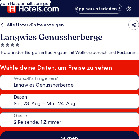
Zum Hauptinhalt springen
App herunterladen
Alle Unterkünfte anzeigen
Langwies Genussherberge
4.0-
Sterne-
Hotel in den Bergen in Bad Vigaun mit Wellnessbereich und Restaurant
Unterkunft
Wähle deine Daten, um Preise zu sehen
Wo soll’s hingehen?
Daten
Gäste
Suchen