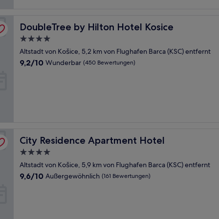
DoubleTree by Hilton Hotel Kosice
DoubleTree by Hilton Hotel Kosice
4.0-
Sterne-
Altstadt von Košice, 5,2 km von Flughafen Barca (KSC) entfernt
Unterkunft
9.2
9,2/10
Wunderbar
(450 Bewertungen)
von
10,
Wunderbar,
(450
Bewertungen)
City Residence Apartment Hotel
City Residence Apartment Hotel
4.0-
Sterne-
Altstadt von Košice, 5,9 km von Flughafen Barca (KSC) entfernt
Unterkunft
9.6
9,6/10
Außergewöhnlich
(161 Bewertungen)
von
10,
Außergewöhnlich,
(161