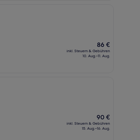
Der
86 €
Preis
inkl. Steuern & Gebühren
beträgt
10. Aug.–11. Aug.
86 €
Der
90 €
Preis
inkl. Steuern & Gebühren
beträgt
15. Aug.–16. Aug.
90 €