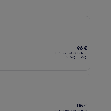
71 €
Der
96 €
Preis
inkl. Steuern & Gebühren
beträgt
10. Aug.–11. Aug.
96 €
Der
115 €
Preis
inkl. Steuern & Gebühren