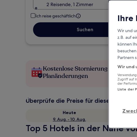
2 Reisende, 1 Zimmer
Ihre
Ich reise geschäftlich
Suchen
Wir und u
z.B. auf 
können Ihr
besuchen S
Partnern s
Wir und 
Kostenlose Stornierung bei
Planänderungen
Verwendung g
Zugriff auf 
der Perform
Liste der 
Überprüfe die Preise für diese Daten
Zwec
Heute
9. Aug. - 10. Aug.
Top 5 Hotels in der Nähe vo