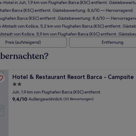
-Hotel in Juh, 1,9 km von Flughafen Barca (KSC) entfernt. Gästebewer
ughafen Barca (KSC) entfernt. Gästebewertung: 8,6/10 — Hervorragend.
lughafen Barca (KSC) entfernt. Gästebewertung: 8,6/10 — Hervorragen
 Altstadt von Košice, 5,2 km von Flughafen Barca (KSC) entfernt. Gäs
ltstadt von Košice, 5,9 km von Flughafen Barca (KSC) entfernt. Gäste
Preis (aufsteigend)
Entfernung
übernachten?
Hotel & Restaurant Resort Barca - Campsite
Hotel & Restaurant Resort Barca - Campsite
2.0-
Sterne-
Juh, 1,9 km von Flughafen Barca (KSC) entfernt
Unterkunft
9.4
9,4/10
Außergewöhnlich
(33 Bewertungen)
von
10,
Außergewöhnlich,
(33
Bewertungen)