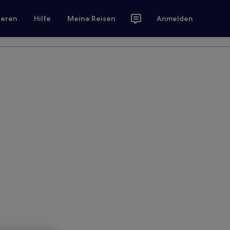
ieren
Hilfe
Meine Reisen
Anmelden