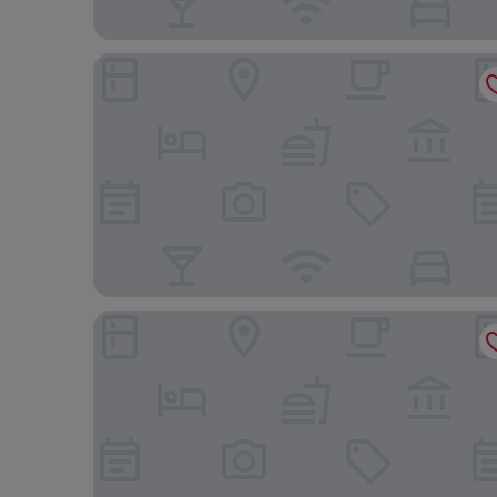
Penzión Hradbová
Penzión Sport