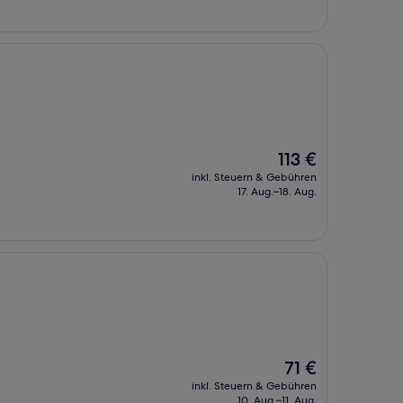
Der
113 €
Preis
inkl. Steuern & Gebühren
beträgt
17. Aug.–18. Aug.
113 €
Der
71 €
Preis
inkl. Steuern & Gebühren
beträgt
10. Aug.–11. Aug.