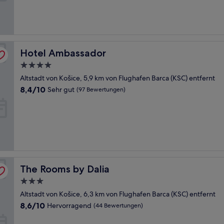
(143
Bewertungen)
Hotel Ambassador
Hotel Ambassador
4.0-
Sterne-
Altstadt von Košice, 5,9 km von Flughafen Barca (KSC) entfernt
Unterkunft
8.4
8,4/10
Sehr gut
(97 Bewertungen)
von
10,
Sehr
gut,
(97
Bewertungen)
The Rooms by Dalia
The Rooms by Dalia
3.0-
Sterne-
Altstadt von Košice, 6,3 km von Flughafen Barca (KSC) entfernt
Unterkunft
8.6
8,6/10
Hervorragend
(44 Bewertungen)
von
10,