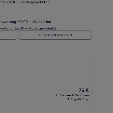
tung: 9,4/10 — Außergewöhnlich.
d.
tebewertung: 9,2/10 — Wunderbar.
bewertung: 9,6/10 — Außergewöhnlich.
Unterkunftsstandard
Der
75 €
Preis
inkl. Steuern & Gebühren
beträgt
17. Aug.–18. Aug.
75 €