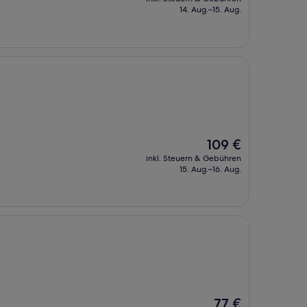
beträgt
14. Aug.–15. Aug.
115 €
Der
109 €
Preis
inkl. Steuern & Gebühren
beträgt
15. Aug.–16. Aug.
109 €
Der
77 €