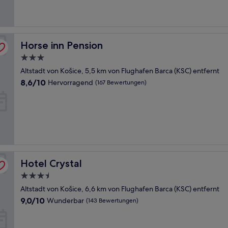
Bewertungen)
Horse inn Pension
Horse inn Pension
3.0-
Sterne-
Altstadt von Košice, 5,5 km von Flughafen Barca (KSC) entfernt
Unterkunft
8.6
8,6/10
Hervorragend
(167 Bewertungen)
von
10,
Hervorragend,
(167
Bewertungen)
Hotel Crystal
Hotel Crystal
3.5-
Sterne-
Altstadt von Košice, 6,6 km von Flughafen Barca (KSC) entfernt
Unterkunft
9.0
9,0/10
Wunderbar
(143 Bewertungen)
von
10,
Wunderbar,