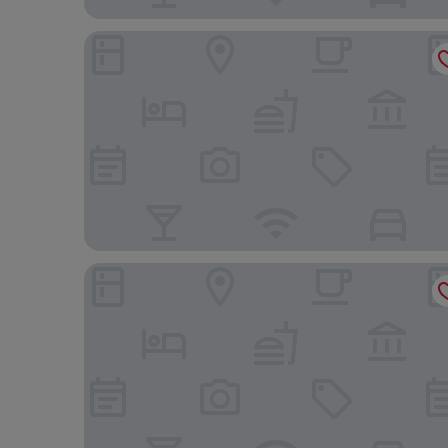
DoubleTree by Hilton Hotel Kosice
City Residence Apartment Hotel