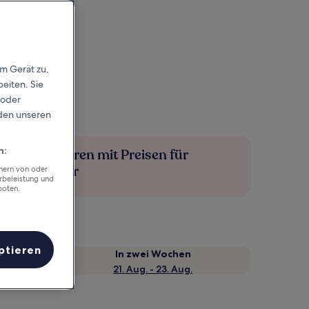
em Gerät zu,
eiten. Sie
 oder
rden unseren
n:
Mehr sparen mit Preisen für
Mitglieder
chern von oder
rbeleistung und
boten.
ptieren
e
In zwei Wochen
21. Aug. - 23. Aug.