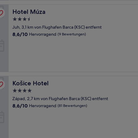
Hotel Múza
Hotel Múza
3.5-
Sterne-
Juh, 3,1 km von Flughafen Barca (KSC) entfernt
Unterkunft
8.6
8,6/10
Hervorragend
(9 Bewertungen)
von
10,
Hervorragend,
(9
Bewertungen)
Košice Hotel
Košice Hotel
4.0-
Sterne-
Západ, 2,7 km von Flughafen Barca (KSC) entfernt
Unterkunft
8.6
8,6/10
Hervorragend
(81 Bewertungen)
von
10,
Hervorragend,
(81
Bewertungen)