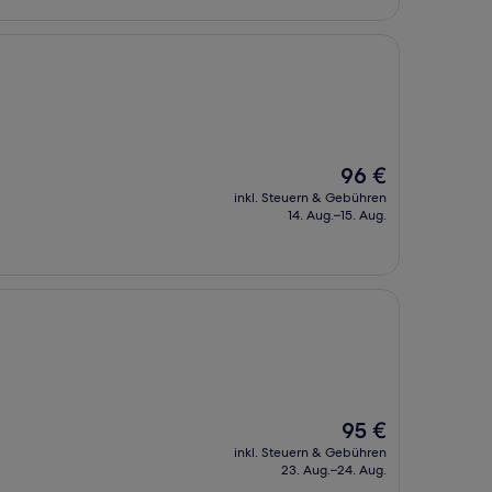
Der
96 €
Preis
inkl. Steuern & Gebühren
beträgt
14. Aug.–15. Aug.
96 €
Der
95 €
Preis
inkl. Steuern & Gebühren
beträgt
23. Aug.–24. Aug.
95 €