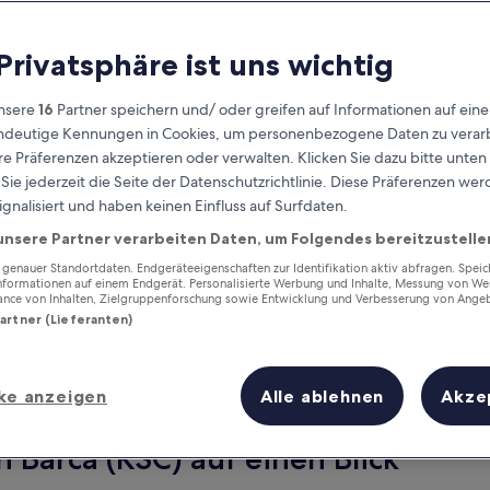
 Privatsphäre ist uns wichtig
nsere
16
Partner speichern und/ oder greifen auf Informationen auf ein
eindeutige Kennungen in Cookies, um personenbezogene Daten zu verarb
e Präferenzen akzeptieren oder verwalten. Klicken Sie dazu bitte unten
ie jederzeit die Seite der Datenschutzrichtlinie. Diese Präferenzen we
ignalisiert und haben keinen Einfluss auf Surfdaten.
unsere Partner verarbeiten Daten, um Folgendes bereitzustelle
Verdiene Prämien für jede
wahrgenommene Übernachtung
enauer Standortdaten. Endgeräteeigenschaften zur Identifikation aktiv abfragen. Spei
Informationen auf einem Endgerät. Personalisierte Werbung und Inhalte, Messung von We
ance von Inhalten, Zielgruppenforschung sowie Entwicklung und Verbesserung von Ange
Partner (Lieferanten)
ke anzeigen
Alle ablehnen
Akze
Morgen
Nächstes Wochenend
10. Aug. - 11. Aug.
14. Aug. - 16. Aug.
n Barca (KSC) auf einen Blick