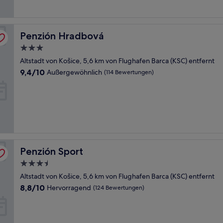
Bewertungen)
Penzión Hradbová
Penzión Hradbová
3.0-
Sterne-
Altstadt von Košice, 5,6 km von Flughafen Barca (KSC) entfernt
Unterkunft
9.4
9,4/10
Außergewöhnlich
(114 Bewertungen)
von
10,
Außergewöhnlich,
(114
Bewertungen)
Penzión Sport
Penzión Sport
3.5-
Sterne-
Altstadt von Košice, 5,6 km von Flughafen Barca (KSC) entfernt
Unterkunft
8.8
8,8/10
Hervorragend
(124 Bewertungen)
von
10,
Hervorragend,
(124