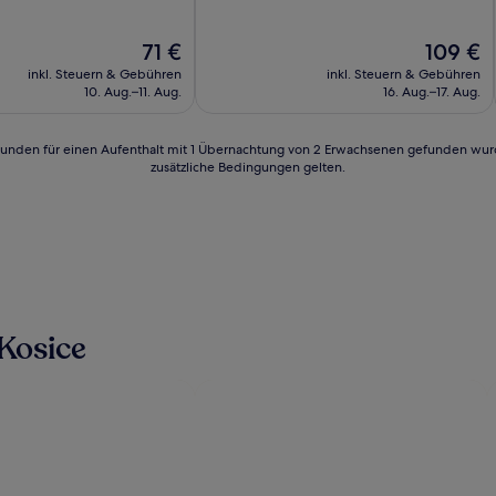
10,
d,
Wunderbar,
Der
Der
71 €
109 €
(259
Preis
Preis
n)
Bewertungen)
inkl. Steuern & Gebühren
inkl. Steuern & Gebühren
beträgt
beträgt
10. Aug.–11. Aug.
16. Aug.–17. Aug.
71 €
109 €
24 Stunden für einen Aufenthalt mit 1 Übernachtung von 2 Erwachsenen gefunden wu
zusätzliche Bedingungen gelten.
Kosice