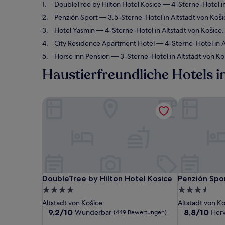
DoubleTree by Hilton Hotel Kosice
— 4-Sterne-Hotel i
Penzión Sport
— 3.5-Sterne-Hotel in Altstadt von Ko
Hotel Yasmin
— 4-Sterne-Hotel in Altstadt von Košic
City Residence Apartment Hotel
— 4-Sterne-Hotel in 
Horse inn Pension
— 3-Sterne-Hotel in Altstadt von K
Haustierfreundliche Hotels i
DoubleTree by Hilton Hotel Kosice
Penzión Spor
DoubleTree by Hilton Hotel Kosice
Penzión Spor
DoubleTree by Hilton Hotel Kosice
Penzión Spo
4.0-
3.5-
Sterne-
Sterne-
Altstadt von Košice
Altstadt von K
Unterkunft
Unterkunft
9.2
8.8
9,2/10
8,8/10
Wunderbar
Her
(449 Bewertungen)
von
von