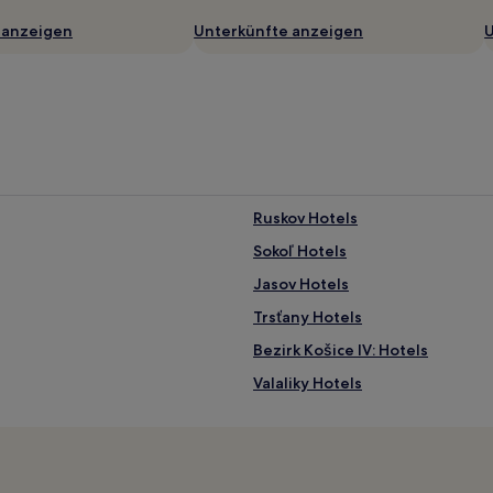
 anzeigen
Unterkünfte anzeigen
U
Ruskov Hotels
Sokoľ Hotels
Jasov Hotels
Trsťany Hotels
Bezirk Košice IV: Hotels
Valaliky Hotels
Košice: Hotels
Bezirk Košice I: Hotels
Migléc Hotels