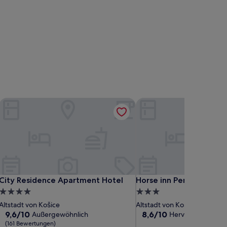
City Residence Apartment Hotel
Horse inn Pension
City Residence Apartment Hotel
Horse inn Pension
City Residence Apartment Hotel
Horse inn Pension
4.0-
3.0-
Sterne-
Sterne-
Altstadt von Košice
Altstadt von Košice
Unterkunft
Unterkunft
9.6
8.6
9,6/10
8,6/10
Außergewöhnlich
Hervorragend
(16
von
von
(161 Bewertungen)