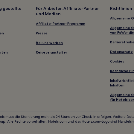
Baška Hotels
g gestellte
Für Anbieter, Affliliate-Partner
Richtlinien
und Medien
Hotels nahe Bahnhof Košice
Allgemeine 
Affiliate-Partner-Programm
Allgemeine 
von FeWo-dir
gen
Presse
Barrierefreihe
Bei uns werben
Datenschutz
erten
Reiseveranstalter
Cookies
Rechtliche H
Inhaltsrichtl
Inhalten
Allgemeine 
für Hotels.c
els muss die Stornierung mehr als 24 Stunden vor Check-in erfolgen. Weitere Detai
oup. Alle Rechte vorbehalten. Hotels.com und das Hotels.com-Logo sind Handels