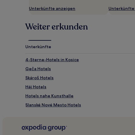
Unterkünfte anzeigen
Unterkünfte
Weiter erkunden
Unterkünfte
4-Sterne-Hotels in Kosice
Geča Hotels
Skároš Hotels
Háj Hotels
Hotels nahe Kunsthalle
Slanské Nové Mesto Hotels
Belža Hotels
Slivník Hotels
Byšta Hotels