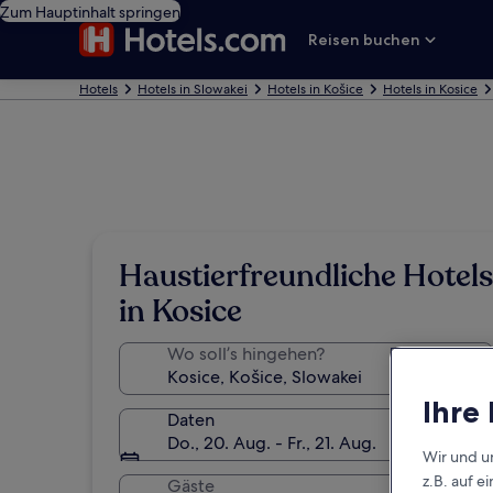
Zum Hauptinhalt springen
Reisen buchen
Hotels
Hotels in Slowakei
Hotels in Košice
Hotels in Kosice
Haustierfreundliche Hotels
in Kosice
Wo soll’s hingehen?
Ihre
Daten
Do., 20. Aug. - Fr., 21. Aug.
Wir und u
z.B. auf 
Gäste