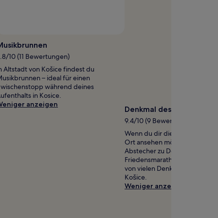
Musikbrunnen
.8/10 (11 Bewertungen)
n Altstadt von Košice findest du
usikbrunnen – ideal für einen
wischenstopp während deines
ufenthalts in Kosice.
eniger anzeigen
Denkmal des Friedensma
9.4/10 (9 Bewertungen)
Wenn du dir die Sehenswürdig
Ort ansehen möchtest, solltest
Abstecher zu Denkmal des
Friedensmarathons einplanen –
von vielen Denkmälern in Altst
Košice.
Weniger anzeigen