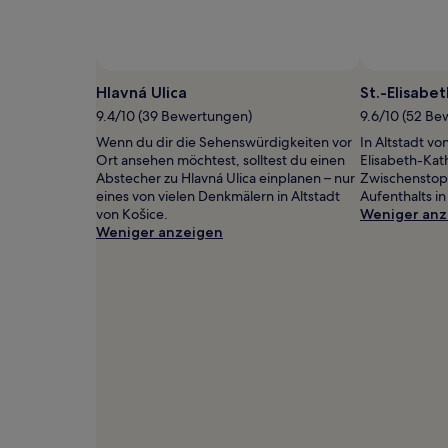
2 Erwachsenen
gefunden
wurde.
Preise
und
Hlavná Ulica
St.-Elisabe
Verfügbarkeiten
9.4/10 (39 Bewertungen)
9.6/10 (52 B
können
sich
Wenn du dir die Sehenswürdigkeiten vor
In Altstadt vo
ändern.
Ort ansehen möchtest, solltest du einen
Elisabeth-Kath
Es
Abstecher zu Hlavná Ulica einplanen – nur
Zwischenstop
können
eines von vielen Denkmälern in Altstadt
Aufenthalts in
zusätzliche
von Košice.
Weniger anz
Bedingungen
Weniger anzeigen
gelten.