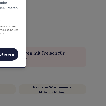
 oder
rden unseren
n:
chern von oder
rbeleistung und
boten.
Mehr sparen mit Preisen für
ptieren
Mitglieder
Nächstes Wochenende
14. Aug. - 16. Aug.