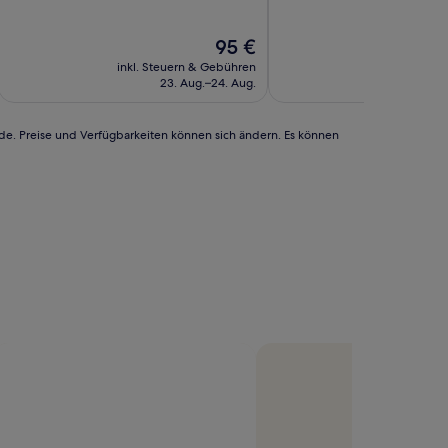
10,
10,
Außergewöhnlich,
Hervorragend,
Der
95 €
(161
(167
Preis
Bewertungen)
Bewertungen)
inkl. Steuern & Gebühren
inkl. Steu
beträgt
23. Aug.–24. Aug.
95 €
rde. Preise und Verfügbarkeiten können sich ändern. Es können