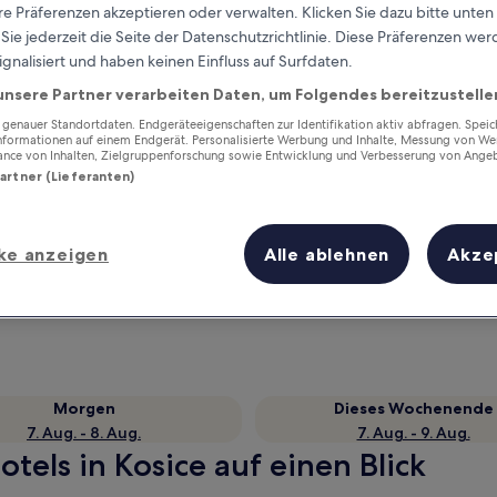
e Präferenzen akzeptieren oder verwalten. Klicken Sie dazu bitte unten
ie jederzeit die Seite der Datenschutzrichtlinie. Diese Präferenzen we
ignalisiert und haben keinen Einfluss auf Surfdaten.
unsere Partner verarbeiten Daten, um Folgendes bereitzustelle
enauer Standortdaten. Endgeräteeigenschaften zur Identifikation aktiv abfragen. Spei
Informationen auf einem Endgerät. Personalisierte Werbung und Inhalte, Messung von We
ance von Inhalten, Zielgruppenforschung sowie Entwicklung und Verbesserung von Ange
Partner (Lieferanten)
Verdiene Prämien für jede
ke anzeigen
Alle ablehnen
Akze
wahrgenommene Übernachtung
Morgen
Dieses Wochenende
7. Aug. - 8. Aug.
7. Aug. - 9. Aug.
tels in Kosice auf einen Blick