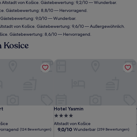
n Altstadt von Košice. Gästebewertung: 9,2/10 — Wunderbar.
šice. Gästebewertung: 8,8/10 — Hervorragend.
e. Gästebewertung: 9,0/10 — Wunderbar.
Altstadt von Košice. Gästebewertung: 9,6/10 — Außergewöhnlich.
ošice. Gästebewertung: 8,6/10 — Hervorragend.
n Kosice
t
Hotel Yasmin
t
Hotel Yasmin
rt
Hotel Yasmin
4.0-
Sterne-
ošice
Altstadt von Košice
Unterkunft
9.0
9,0/10
vorragend
Wunderbar
(124 Bewertungen)
(259 Bewertungen)
von