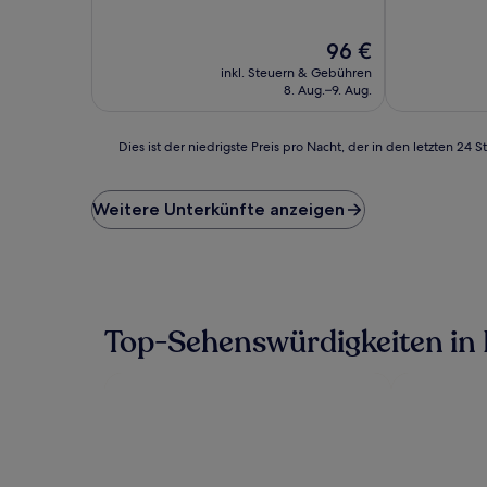
10,
10,
Wunderbar,
Hervorragen
Der
96 €
(449
(124
Preis
Bewertungen)
Bewertunge
inkl. Steuern & Gebühren
beträgt
8. Aug.–9. Aug.
96 €
Dies
Dies ist der niedrigste Preis pro Nacht, der in den letzten 
ist
der
niedrigste
Weitere Unterkünfte anzeigen
Preis
pro
Nacht,
der
in
den
Top-Sehenswürdigkeiten in 
letzten
24 Stunden
für
einen
Aufenthalt
mit
1 Übernachtung
von