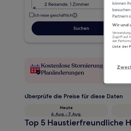
können Ihr
2 Reisende, 1 Zimmer
besuchen S
Ich reise geschäftlich
Partnern s
Wir und 
Suchen
Verwendung g
Zugriff auf 
der Perform
Liste der 
Kostenlose Stornierung bei
Zwec
Planänderungen
Überprüfe die Preise für diese Daten
Heute
6. Aug. - 7. Aug.
Top 5 Haustierfreundliche Ho