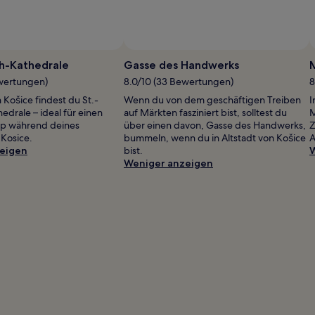
th-Kathedrale
Gasse des Handwerks
ewertungen)
8.0/10 (33 Bewertungen)
8
n Košice findest du St.-
Wenn du von dem geschäftigen Treiben
I
edrale – ideal für einen
auf Märkten fasziniert bist, solltest du
M
p während deines
über einen davon, Gasse des Handwerks,
Z
 Kosice.
bummeln, wenn du in Altstadt von Košice
A
eigen
bist.
W
Weniger anzeigen