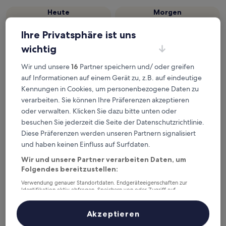
Heute
Morgen
6. Aug. - 7. Aug.
7. Aug. - 8. Aug.
Ihre Privatsphäre ist uns
Dieses Wochenende
Nächstes Wochenende
wichtig
7. Aug. - 9. Aug.
14. Aug. - 16. Aug.
Top 5 Hotels in Kadirli auf einen
Wir und unsere
16
Partner speichern und/ oder greifen
auf Informationen auf einem Gerät zu, z.B. auf eindeutige
Blick
Kennungen in Cookies, um personenbezogene Daten zu
verarbeiten. Sie können Ihre Präferenzen akzeptieren
Karacalar Suit Otel
— Liegt in Osmaniye.
oder verwalten. Klicken Sie dazu bitte unten oder
BÜYÜK OSMANİYE OTELİ
— 5-Sterne-Hotel in Osmaniye.
besuchen Sie jederzeit die Seite der Datenschutzrichtlinie.
Gästebewertung: 10/10 — Außergewöhnlich.
Diese Präferenzen werden unseren Partnern signalisiert
Royalton Hotel
— Liegt in Toprakkale.
und haben keinen Einfluss auf Surfdaten.
New City Otel
— Liegt in Osmaniye. Gästebewertung: 8,0/10 —
Sehr gut.
Wir und unsere Partner verarbeiten Daten, um
Folgendes bereitzustellen:
SeptaPark Otel
— Liegt in Erzin.
Verwendung genauer Standortdaten. Endgeräteeigenschaften zur
Unterkünfte in Kadirli
Identifikation aktiv abfragen. Speichern von oder Zugriff auf
Informationen auf einem Endgerät. Personalisierte Werbung und
Inhalte, Messung von Werbeleistung und der Performance von Inhalten,
Die Unterkünfte werden auf der Grundlage echter
Zielgruppenforschung sowie Entwicklung und Verbesserung von
Akzeptieren
Reisebewertungen und der Beliebtheit bei Gästen ausgewählt,
Angeboten.