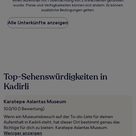
einen Aufenthalt mit 1 Übernachtung von 2 Erwachsenen gefunden
ist
wurde. Preise und Verfügbarkeiten können sich ändern. Es können
der
zusätzliche Bedingungen gelten.
niedrigste
Preis
Alle Unterkünfte anzeigen
pro
Nacht,
der
in
den
letzten
24 Stunden
für
einen
Aufenthalt
Top-Sehenswürdigkeiten in
mit
1 Übernachtung
Kadirli
von
2 Erwachsenen
gefunden
Karatepe Aslantas Museum
wurde.
10.0/10 (1 Bewertung)
Preise
und
Wenn ein Museumsbesuch auf der To-do-Liste für deinen
Verfügbarkeiten
Aufenthalt in Kadirli steht, hat dieser Ort bestimmt genau das
können
Richtige für dich zu bieten: Karatepe Aslantas Museum.
sich
Weniger anzeigen