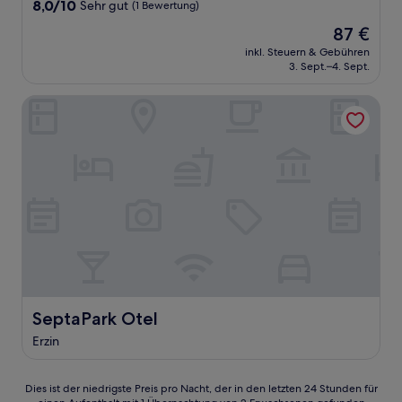
8.0
8,0/10
Sehr gut
(1 Bewertung)
von
Der
87 €
10,
Preis
Sehr
inkl. Steuern & Gebühren
beträgt
3. Sept.–4. Sept.
gut,
87 €
(1
Bewertung)
SeptaPark Otel
SeptaPark Otel
SeptaPark Otel
Erzin
Dies
Dies ist der niedrigste Preis pro Nacht, der in den letzten 24 Stunden für