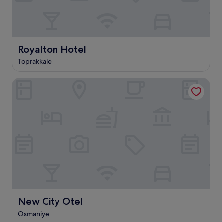
Royalton Hotel
Royalton Hotel
Toprakkale
New City Otel
New City Otel
New City Otel
Osmaniye