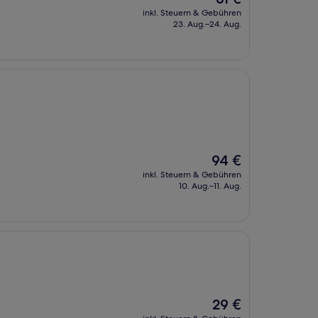
Preis
inkl. Steuern & Gebühren
beträgt
23. Aug.–24. Aug.
61 €
Der
94 €
Preis
inkl. Steuern & Gebühren
beträgt
10. Aug.–11. Aug.
94 €
Der
29 €
Preis