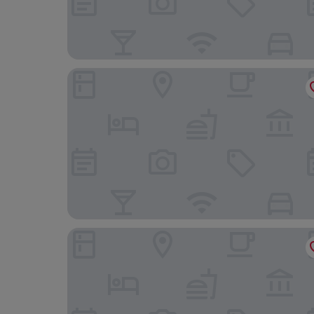
Park Dedeman Eskisehir
Şehir Rezidans