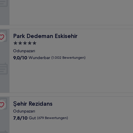
10,
Hervorragend,
(1.001
Bewertungen)
Park Dedeman Eskisehir
Park Dedeman Eskisehir
5.0-
Sterne-
Odunpazarı
Unterkunft
9.0
9,0/10
Wunderbar
(1.002 Bewertungen)
von
10,
Wunderbar,
(1.002
Bewertungen)
Şehir Rezidans
Şehir Rezidans
Odunpazarı
7.8
7,8/10
Gut
(679 Bewertungen)
von
10,