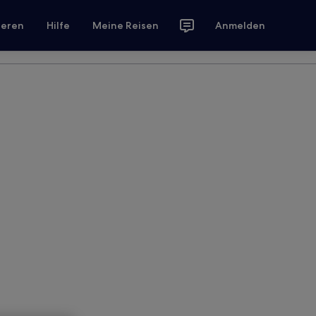
ieren
Hilfe
Meine Reisen
Anmelden