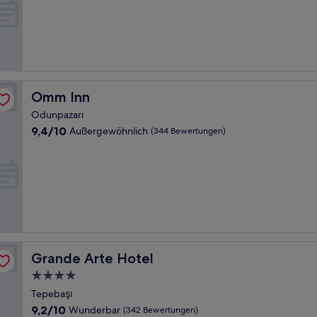
10,
Wunderbar,
(556
Bewertungen)
Omm Inn
Omm Inn
Odunpazarı
9.4
9,4/10
Außergewöhnlich
(344 Bewertungen)
von
10,
Außergewöhnlich,
(344
Bewertungen)
Grande Arte Hotel
Grande Arte Hotel
4.0-
Sterne-
Tepebaşı
Unterkunft
9.2
9,2/10
Wunderbar
(342 Bewertungen)