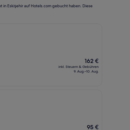
 in Eskişehir auf Hotels.com gebucht haben. Diese
Der
162 €
Preis
inkl. Steuern & Gebühren
beträgt
9. Aug.–10. Aug.
162 €
Der
95 €