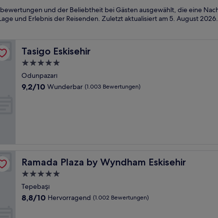
bewertungen und der Beliebtheit bei Gästen ausgewählt, die eine Nacht
Lage und Erlebnis der Reisenden. Zuletzt aktualisiert am
5. August 2026
.
Tasigo Eskisehir
Tasigo Eskisehir
5.0-
Sterne-
Odunpazarı
Unterkunft
9.2
9,2/10
Wunderbar
(1.003 Bewertungen)
von
10,
Wunderbar,
(1.003
Bewertungen)
Ramada Plaza by Wyndham Eskisehir
Ramada Plaza by Wyndham Eskisehir
5.0-
Sterne-
Tepebaşı
Unterkunft
8.8
8,8/10
Hervorragend
(1.002 Bewertungen)
von
10,