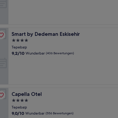
Gut,
(679
Bewertungen)
Smart by Dedeman Eskisehir
Smart by Dedeman Eskisehir
4.0-
Sterne-
Tepebaşı
Unterkunft
9.2
9,2/10
Wunderbar
(406 Bewertungen)
von
10,
Wunderbar,
(406
Bewertungen)
Capella Otel
Capella Otel
4.0-
Sterne-
Tepebaşı
Unterkunft
9.0
9,0/10
Wunderbar
(556 Bewertungen)
von