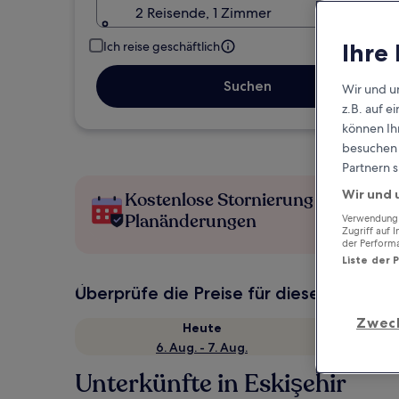
2 Reisende, 1 Zimmer
Ihre
Ich reise geschäftlich
Suchen
Wir und u
z.B. auf 
können Ihr
besuchen S
Partnern s
Wir und 
Kostenlose Stornierung bei
Planänderungen
Verwendung g
Zugriff auf 
der Perform
Liste der 
Überprüfe die Preise für diese Daten
Zwec
Heute
6. Aug. - 7. Aug.
Unterkünfte in Eskişehir