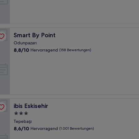
Hervorragend,
(1.002
Bewertungen)
Smart By Point
Smart By Point
Odunpazarı
8.8
8,8/10
Hervorragend
(158 Bewertungen)
von
10,
Hervorragend,
(158
Bewertungen)
ibis Eskisehir
ibis Eskisehir
3.0-
Sterne-
Tepebaşı
Unterkunft
8.6
8,6/10
Hervorragend
(1.001 Bewertungen)
von