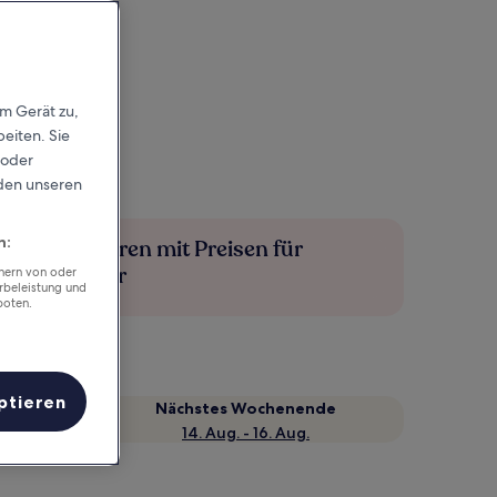
em Gerät zu,
eiten. Sie
 oder
rden unseren
n:
Mehr sparen mit Preisen für
Mitglieder
chern von oder
rbeleistung und
boten.
ptieren
Nächstes Wochenende
14. Aug. - 16. Aug.