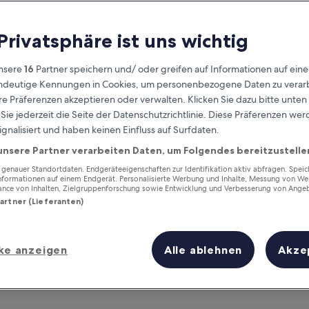
 Privatsphäre ist uns wichtig
nsere
16
Partner speichern und/ oder greifen auf Informationen auf ein
eindeutige Kennungen in Cookies, um personenbezogene Daten zu verarb
e Präferenzen akzeptieren oder verwalten. Klicken Sie dazu bitte unten
ie jederzeit die Seite der Datenschutzrichtlinie. Diese Präferenzen we
ignalisiert und haben keinen Einfluss auf Surfdaten.
unsere Partner verarbeiten Daten, um Folgendes bereitzustelle
Verdiene Prämien für jede
wahrgenommene Übernachtung
enauer Standortdaten. Endgeräteeigenschaften zur Identifikation aktiv abfragen. Spei
Informationen auf einem Endgerät. Personalisierte Werbung und Inhalte, Messung von We
ance von Inhalten, Zielgruppenforschung sowie Entwicklung und Verbesserung von Ange
Partner (Lieferanten)
ke anzeigen
Alle ablehnen
Akze
Morgen
Dieses Wochenende
7. Aug. - 8. Aug.
7. Aug. - 9. Aug.