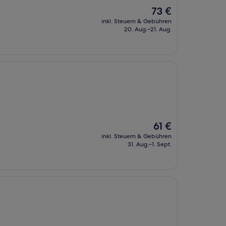
Der
73 €
Preis
inkl. Steuern & Gebühren
beträgt
20. Aug.–21. Aug.
73 €
Der
61 €
Preis
inkl. Steuern & Gebühren
beträgt
31. Aug.–1. Sept.
61 €