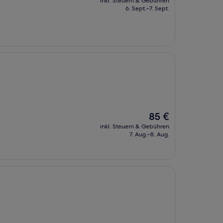
inkl. Steuern & Gebühren
beträgt
6. Sept.–7. Sept.
29 €
Der
85 €
Preis
inkl. Steuern & Gebühren
beträgt
7. Aug.–8. Aug.
85 €