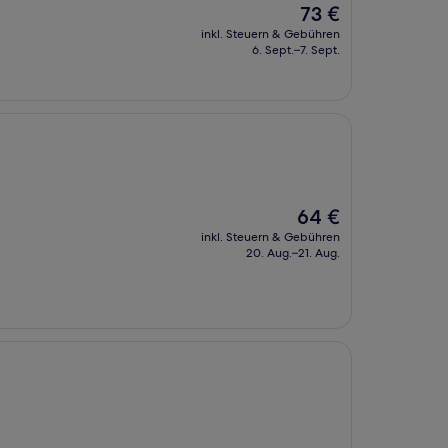
Der
73 €
Preis
inkl. Steuern & Gebühren
beträgt
6. Sept.–7. Sept.
73 €
Der
64 €
Preis
inkl. Steuern & Gebühren
beträgt
20. Aug.–21. Aug.
64 €