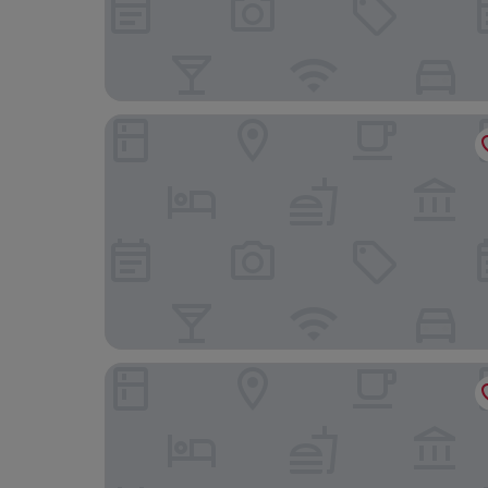
Smart by Dedeman Eskisehir
Capella Otel