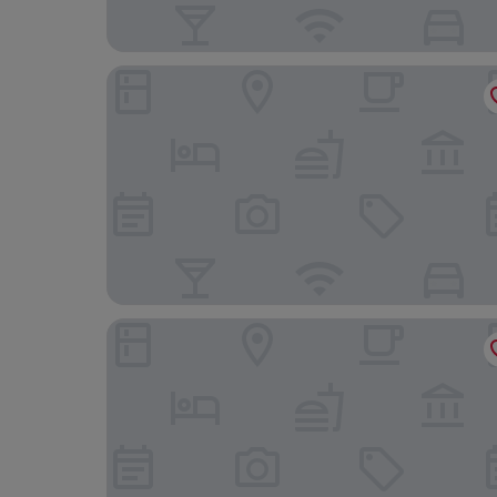
Royals Star Hotel
Hotel O Seremban Near UiTM MARA Formerly S