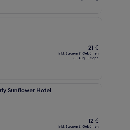
56 €
Der
21 €
Preis
inkl. Steuern & Gebühren
beträgt
31. Aug.–1. Sept.
21 €
r Hotel
ly Sunflower Hotel
Der
12 €
Preis
inkl. Steuern & Gebühren