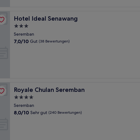
Bewertungen)
Hotel Ideal Senawang
Hotel Ideal Senawang
3.0-
Sterne-
Seremban
Unterkunft
7.0
7,0/10
Gut
(38 Bewertungen)
von
10,
Gut,
(38
Bewertungen)
Royale Chulan Seremban
Royale Chulan Seremban
4.0-
Sterne-
Seremban
Unterkunft
8.0
8,0/10
Sehr gut
(240 Bewertungen)
von
10,
Sehr
gut,