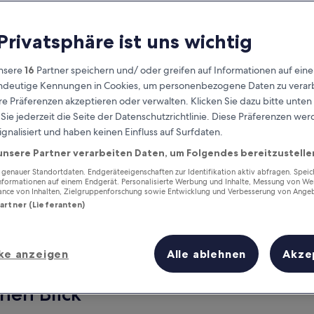
 Privatsphäre ist uns wichtig
nsere
16
Partner speichern und/ oder greifen auf Informationen auf ein
eindeutige Kennungen in Cookies, um personenbezogene Daten zu verarb
e Präferenzen akzeptieren oder verwalten. Klicken Sie dazu bitte unten
ie jederzeit die Seite der Datenschutzrichtlinie. Diese Präferenzen we
ignalisiert und haben keinen Einfluss auf Surfdaten.
unsere Partner verarbeiten Daten, um Folgendes bereitzustelle
Verdiene Prämien für jede
wahrgenommene Übernachtung
enauer Standortdaten. Endgeräteeigenschaften zur Identifikation aktiv abfragen. Spei
Informationen auf einem Endgerät. Personalisierte Werbung und Inhalte, Messung von We
ance von Inhalten, Zielgruppenforschung sowie Entwicklung und Verbesserung von Ange
Partner (Lieferanten)
ke anzeigen
Alle ablehnen
Akze
Morgen
Dieses Wochenende
7. Aug. - 8. Aug.
7. Aug. - 9. Aug.
inen Blick