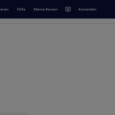
ieren
Hilfe
Meine Reisen
Anmelden