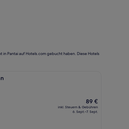
 in Pantai auf Hotels.com gebucht haben. Diese Hotels
an
Der
89 €
Preis
inkl. Steuern & Gebühren
beträgt
6. Sept.–7. Sept.
89 €