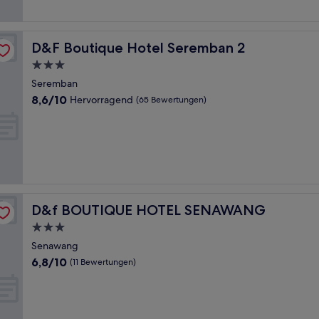
(240
Bewertungen)
D&F Boutique Hotel Seremban 2
D&F Boutique Hotel Seremban 2
3.0-
Sterne-
Seremban
Unterkunft
8.6
8,6/10
Hervorragend
(65 Bewertungen)
von
10,
Hervorragend,
(65
Bewertungen)
D&f BOUTIQUE HOTEL SENAWANG
D&f BOUTIQUE HOTEL SENAWANG
3.0-
Sterne-
Senawang
Unterkunft
6.8
6,8/10
(11 Bewertungen)
von
10,
(11
Bewertungen)