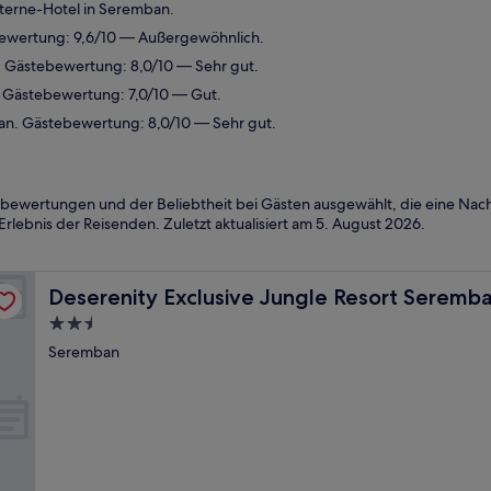
terne-Hotel in Seremban.
ewertung: 9,6/10 — Außergewöhnlich.
 Gästebewertung: 8,0/10 — Sehr gut.
 Gästebewertung: 7,0/10 — Gut.
n. Gästebewertung: 8,0/10 — Sehr gut.
bewertungen und der Beliebtheit bei Gästen ausgewählt, die eine Nacht
rlebnis der Reisenden. Zuletzt aktualisiert am
5. August 2026
.
Deserenity Exclusive Jungle Resort Seremban
Deserenity Exclusive Jungle Resort Seremb
2.5-
Sterne-
Seremban
Unterkunft