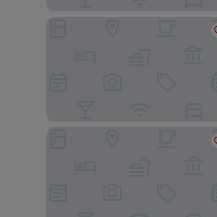
Hotel Ideal Senawang
Royale Chulan Seremban