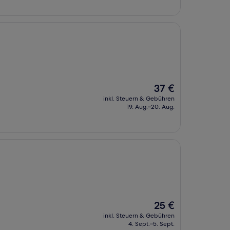
Der
37 €
Preis
inkl. Steuern & Gebühren
beträgt
19. Aug.–20. Aug.
37 €
Der
25 €
Preis
inkl. Steuern & Gebühren
beträgt
4. Sept.–5. Sept.