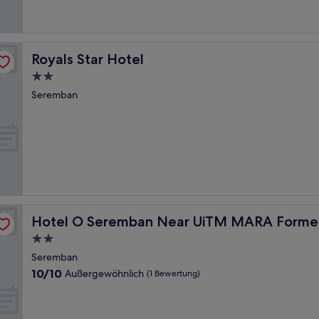
(403
Bewertungen)
Royals Star Hotel
Royals Star Hotel
2.0-
Sterne-
Seremban
Unterkunft
unflower Hotel
Hotel O Seremban Near UiTM MARA Formerly Sunflowe
Hotel O Seremban Near UiTM MARA Former
2.0-
Sterne-
Seremban
Unterkunft
10.0
10/10
Außergewöhnlich
(1 Bewertung)
von
10,
Außergewöhnlich,