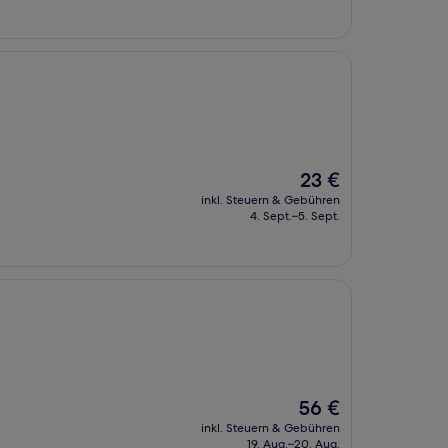
25 €
Der
23 €
Preis
inkl. Steuern & Gebühren
beträgt
4. Sept.–5. Sept.
23 €
Der
56 €
Preis
inkl. Steuern & Gebühren
beträgt
19. Aug.–20. Aug.