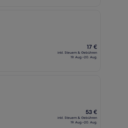
Der
17 €
Preis
inkl. Steuern & Gebühren
beträgt
19. Aug.–20. Aug.
17 €
Der
53 €
Preis
inkl. Steuern & Gebühren
beträgt
19. Aug.–20. Aug.
53 €