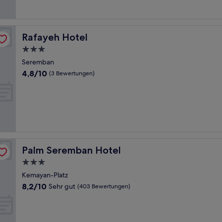
Rafayeh Hotel
Rafayeh Hotel
3.0-
Sterne-
Seremban
Unterkunft
4.8
4,8/10
(3 Bewertungen)
von
10,
(3
Bewertungen)
Palm Seremban Hotel
Palm Seremban Hotel
3.0-
Sterne-
Kemayan-Platz
Unterkunft
8.2
8,2/10
Sehr gut
(403 Bewertungen)
von
10,
Sehr
gut,