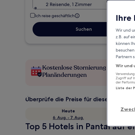
2 Reisende, 1 Zimmer
Ihre
Ich reise geschäftlich
Suchen
Wir und u
z.B. auf 
können Ihr
besuchen S
Partnern s
Wir und 
Kostenlose Stornierung bei
Planänderungen
Verwendung g
Zugriff auf 
der Perform
Liste der 
Überprüfe die Preise für diese Daten
Zwec
Heute
6. Aug. - 7. Aug.
Top 5 Hotels in Pantai auf e