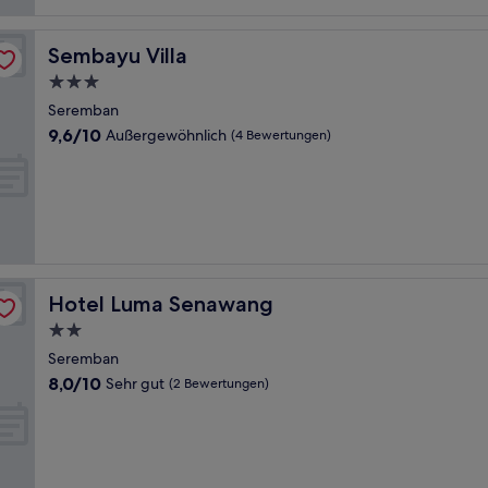
Sembayu Villa
Sembayu Villa
3.0-
Sterne-
Seremban
Unterkunft
9.6
9,6/10
Außergewöhnlich
(4 Bewertungen)
von
10,
Außergewöhnlich,
(4
Bewertungen)
Hotel Luma Senawang
Hotel Luma Senawang
2.0-
Sterne-
Seremban
Unterkunft
8.0
8,0/10
Sehr gut
(2 Bewertungen)
von
10,
Sehr
gut,
(2