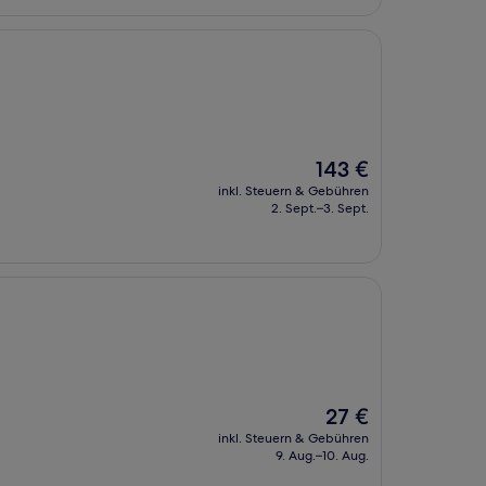
Der
143 €
Preis
inkl. Steuern & Gebühren
beträgt
2. Sept.–3. Sept.
143 €
Der
27 €
Preis
inkl. Steuern & Gebühren
beträgt
9. Aug.–10. Aug.
27 €