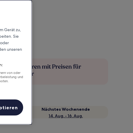
em Gerät zu,
eiten. Sie
 oder
rden unseren
n:
Mehr sparen mit Preisen für
Mitglieder
chern von oder
rbeleistung und
boten.
ptieren
Nächstes Wochenende
14. Aug. - 16. Aug.