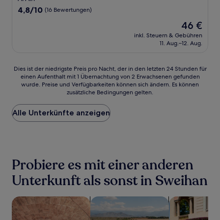
4.8
4,8/10
(16 Bewertungen)
von
Der
46 €
10,
Preis
(16
inkl. Steuern & Gebühren
beträgt
11. Aug.–12. Aug.
Bewertungen)
46 €
Dies
Dies ist der niedrigste Preis pro Nacht, der in den letzten 24 Stunden für
einen Aufenthalt mit 1 Übernachtung von 2 Erwachsenen gefunden
ist
wurde. Preise und Verfügbarkeiten können sich ändern. Es können
der
zusätzliche Bedingungen gelten.
niedrigste
Preis
Alle Unterkünfte anzeigen
pro
Nacht,
der
in
den
letzten
Probiere es mit einer anderen
24 Stunden
für
Unterkunft als sonst in Sweihan
einen
Aufenthalt
Suche nach Unterkünften mit Wellness vor Ort
Suche nach Unterkünften mit Pool
Suche nach fa
mit
1 Übernachtung
von