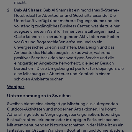
e
macht.
n
W
Bab Al Shams
: Bab Al Shams ist ein mondänes 5-Sterne-
F
i
Hotel, ideal für Abenteurer und Geschäftsreisende. Die
e
r
Unterkunft verfügt über mehrere Tagungsräume und ein
n
d
vollständig zugängliches Business Center, was sie zu einer
s
i
ausgezeichneten Wahl für Firmenveranstaltungen macht.
t
n
Gäste können sich an aufregenden Aktivitäten wie Reiten
e
e
vor Ort und Bogenschießen erfreuen und so ein
r
i
unvergessliches Erlebnis schaffen. Das Design und das
g
n
Ambiente des Hotels spiegeln Luxus wider, während
e
e
positives Feedback den hochwertigen Service und die
ö
m
einzigartigen Angebote hervorhebt, die jeden Besuch
f
n
bereichern. Diese Umgebung ist perfekt für diejenigen, die
f
e
eine Mischung aus Abenteuer und Komfort in einem
n
u
schicken Ambiente suchen.
e
e
Weniger
t
n
F
Unternehmungen in Sweihan
e
Sweihan bietet eine einzigartige Mischung aus aufregenden
n
Outdoor-Aktivitäten und modernen Attraktionen. Ihr könnt
s
Adrenalin-geladene Vergnügungsparks genießen, lebendige
t
Einkaufszentren erkunden oder in üppigen Parks entspannen.
e
Mit atemberaubenden Naturlandschaften in der Nähe ist es ein
r
fantastischer Ort zum Wandern, Bootfahren und Sonnenbaden,
g