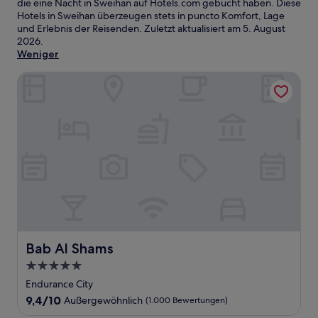
die eine Nacht in Sweihan auf Hotels.com gebucht haben. Diese
Hotels in Sweihan überzeugen stets in puncto Komfort, Lage
und Erlebnis der Reisenden. Zuletzt aktualisiert am
5. August
2026
.
Weniger
Bab Al Shams
Bab Al Shams
Bab Al Shams
5.0-
Sterne-
Endurance City
Unterkunft
9.4
9,4/10
Außergewöhnlich
(1.000 Bewertungen)
von