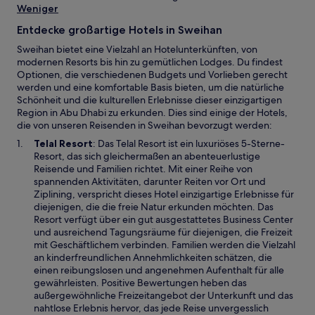
Weniger
Entdecke großartige Hotels in Sweihan
Sweihan bietet eine Vielzahl an Hotelunterkünften, von
modernen Resorts bis hin zu gemütlichen Lodges. Du findest
Optionen, die verschiedenen Budgets und Vorlieben gerecht
werden und eine komfortable Basis bieten, um die natürliche
Schönheit und die kulturellen Erlebnisse dieser einzigartigen
Region in Abu Dhabi zu erkunden. Dies sind einige der Hotels,
die von unseren Reisenden in Sweihan bevorzugt werden:
W
Telal Resort
: Das Telal Resort ist ein luxuriöses 5-Sterne-
i
Resort, das sich gleichermaßen an abenteuerlustige
r
Reisende und Familien richtet. Mit einer Reihe von
d
spannenden Aktivitäten, darunter Reiten vor Ort und
i
Ziplining, verspricht dieses Hotel einzigartige Erlebnisse für
n
diejenigen, die die freie Natur erkunden möchten. Das
e
Resort verfügt über ein gut ausgestattetes Business Center
i
und ausreichend Tagungsräume für diejenigen, die Freizeit
n
mit Geschäftlichem verbinden. Familien werden die Vielzahl
e
an kinderfreundlichen Annehmlichkeiten schätzen, die
m
einen reibungslosen und angenehmen Aufenthalt für alle
n
gewährleisten. Positive Bewertungen heben das
e
außergewöhnliche Freizeitangebot der Unterkunft und das
u
nahtlose Erlebnis hervor, das jede Reise unvergesslich