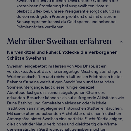
Sweihan bei uns zu buchen: Dank unserer Optionen der
kostenlosen Stornierung bei ausgewählten Hotels*
bleibst du flexibel, unsere Preisgarantie sorgt dafür, dass
du von niedrigsten Preisen profitierst und mit unserem
Bonusprogramm kannst du Geld sparen und nebenbei
Prämiennächte verdienen.
Mehr über Sweihan erfahren
Nervenkitzel und Ruhe: Entdecke die verborgenen
Schätze Sweihans
Sweihan, eingebettet im Herzen von Abu Dhabi, ist ein
verstecktes Juwel, das eine einzigartige Mischung aus ruhigen
Wüstenlandschaften und reichen kulturellen Erlebnissen bietet.
Bekannt für seine weitläufigen Sanddünen und fesselnden
Sonnenuntergänge, lädt dieses ruhige Reiseziel
Abenteuerlustige ein, seinen abgelegenen Charme zu
erkunden. Besucher können sich auf aufregende Aktivitäten wie
Dune Bashing und Kamelreiten einlassen oder in lokale
Traditionen an nahegelegenen historischen Stätten eintauchen.
Mit seiner atemberaubenden Architektur und einer friedlichen
Atmosphäre bietet Sweihan eine perfekte Flucht für diejenigen,
die sich mit der Natur verbinden und gleichzeitig die Wärme
der emiratischen Gastfreundschaft genießen möchten.