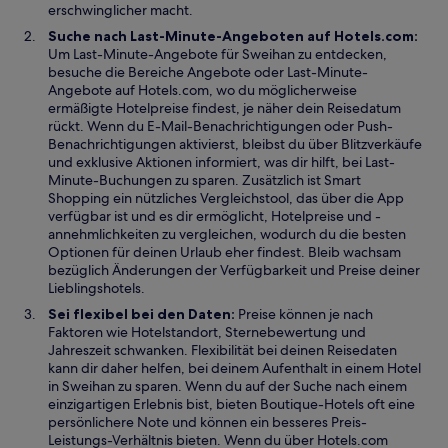
r
n
erschwinglicher macht.
g
e
Suche nach Last-Minute-Angeboten auf Hotels.com:
e
t
Um Last-Minute-Angebote für Sweihan zu entdecken,
ö
besuche die Bereiche Angebote oder Last-Minute-
f
Angebote auf Hotels.com, wo du möglicherweise
f
ermäßigte Hotelpreise findest, je näher dein Reisedatum
n
rückt. Wenn du E-Mail-Benachrichtigungen oder Push-
e
Benachrichtigungen aktivierst, bleibst du über Blitzverkäufe
t
und exklusive Aktionen informiert, was dir hilft, bei Last-
Minute-Buchungen zu sparen. Zusätzlich ist Smart
Shopping ein nützliches Vergleichstool, das über die App
verfügbar ist und es dir ermöglicht, Hotelpreise und -
annehmlichkeiten zu vergleichen, wodurch du die besten
Optionen für deinen Urlaub eher findest. Bleib wachsam
bezüglich Änderungen der Verfügbarkeit und Preise deiner
Lieblingshotels.
Sei flexibel bei den Daten:
Preise können je nach
Faktoren wie Hotelstandort, Sternebewertung und
Jahreszeit schwanken. Flexibilität bei deinen Reisedaten
kann dir daher helfen, bei deinem Aufenthalt in einem Hotel
in Sweihan zu sparen. Wenn du auf der Suche nach einem
einzigartigen Erlebnis bist, bieten Boutique-Hotels oft eine
persönlichere Note und können ein besseres Preis-
Leistungs-Verhältnis bieten. Wenn du über Hotels.com