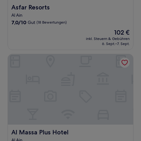
Asfar Resorts
Asfar Resorts
Al Ain
7.0
7,0/10
Gut
(18 Bewertungen)
von
Der
102 €
10,
Preis
Gut,
inkl. Steuern & Gebühren
beträgt
6. Sept.–7. Sept.
(18
102 €
Bewertungen)
Al Massa Plus Hotel
Al Massa Plus Hotel
Al Massa Plus Hotel
Al Ain