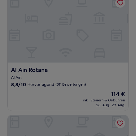
Al Ain Rotana
Al Ain Rotana
Al Ain
8.8
8,8/10
Hervorragend
(311 Bewertungen)
von
Der
114 €
10,
Preis
Hervorragend,
inkl. Steuern & Gebühren
beträgt
28. Aug.–29. Aug.
(311
114 €
Bewertungen)
Aloft by Marriott Al Ain