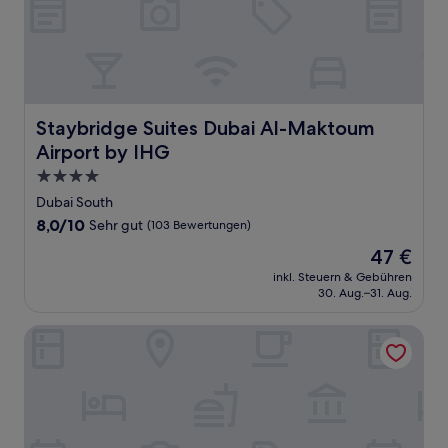
Staybridge Suites Dubai Al-Maktoum Airport by IHG
Staybridge Suites Dubai Al-Maktoum
Airport by IHG
4.0-
Sterne-
Dubai South
Unterkunft
8.0
8,0/10
Sehr gut
(103 Bewertungen)
von
Der
47 €
10,
Preis
Sehr
inkl. Steuern & Gebühren
beträgt
30. Aug.–31. Aug.
gut,
47 €
(103
Bewertungen)
Four Points by Sheraton Al Ain