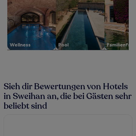
2 Erwachsenen
gefunden
wurde.
Preise
und
Verfügbarkeiten
können
sich
Wellness
Pool
Familien­freu
ändern.
Es
können
zusätzliche
Bedingungen
gelten.
Sieh dir Bewertungen von Hotels
in Sweihan an, die bei Gästen sehr
beliebt sind
Radisson Blu Hotel & Resort, Al Ain