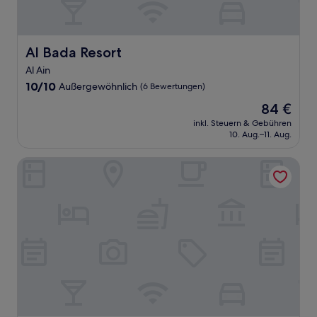
Al Bada Resort
Al Bada Resort
Al Ain
10.0
10/10
Außergewöhnlich
(6 Bewertungen)
von
Der
84 €
10,
Preis
Außergewöhnlich,
inkl. Steuern & Gebühren
beträgt
10. Aug.–11. Aug.
(6
84 €
Bewertungen)
Asfar Resorts