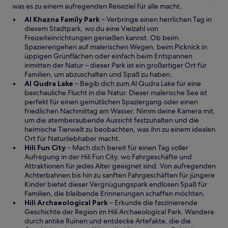
was es zu einem aufregenden Reiseziel für alle macht.
e
ö
Al Khazna Family Park
– Verbringe einen herrlichen Tag in
f
diesem Stadtpark, wo du eine Vielzahl von
f
Freizeiteinrichtungen genießen kannst. Ob beim
n
Spazierengehen auf malerischen Wegen, beim Picknick in
e
üppigen Grünflächen oder einfach beim Entspannen
t
inmitten der Natur – dieser Park ist ein großartiger Ort für
Familien, um abzuschalten und Spaß zu haben.
W
Al Qudra Lake
– Begib dich zum Al Qudra Lake für eine
i
beschauliche Flucht in die Natur. Dieser malerische See ist
r
perfekt für einen gemütlichen Spaziergang oder einen
d
friedlichen Nachmittag am Wasser. Nimm deine Kamera mit,
i
um die atemberaubende Aussicht festzuhalten und die
n
heimische Tierwelt zu beobachten, was ihn zu einem idealen
e
Ort für Naturliebhaber macht.
W
i
Hili Fun City
– Mach dich bereit für einen Tag voller
i
n
Aufregung in der Hili Fun City, wo Fahrgeschäfte und
r
e
Attraktionen für jedes Alter geeignet sind. Von aufregenden
d
m
Achterbahnen bis hin zu sanften Fahrgeschäften für jüngere
i
n
Kinder bietet dieser Vergnügungspark endlosen Spaß für
n
e
Familien, die bleibende Erinnerungen schaffen möchten.
e
u
W
Hili Archaeological Park
– Erkunde die faszinierende
i
e
i
Geschichte der Region im Hili Archaeological Park. Wandere
n
n
r
durch antike Ruinen und entdecke Artefakte, die die