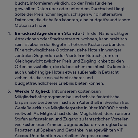
buchst, informieren wir dich, ob der Preis für deine
gewählten Daten über oder unter dem Durchschnitt liegt.
Sollte der Preis höher liegen, schlagen wir dir alternative
Daten vor, die dir helfen könnten, eine budgetfreundlichere
Option zu finden.
Berücksichtige deinen Standort:
In der Nähe wichtiger
Attraktionen oder Stadtzentren zu wohnen, kann praktisch
sein, ist aber in der Regel mit höheren Kosten verbunden.
Für erschwinglichere Optionen, ziehe Hotels in weniger
zentralen Gegenden oder Vierteln in Betracht, um ein
Gleichgewicht zwischen Preis und Zugänglichkeit zu den
Orten herzustellen, die du besuchen möchtest. Du könntest
auch unabhängige Hotels etwas außerhalb in Betracht
ziehen, da diese ein authentischeres und
budgetfreundlicheres Erlebnis bieten können.
Werde Mitglied:
Tritt unserem kostenlosen
Mitgliedschaftsprogramm bei und schalte fantastische
Ersparnisse bei deinem nächsten Aufenthalt in Sweihan frei.
Genieße exklusive Mitgliederpreise in über 100.000 Hotels
weltweit. Als Mitglied hast du die Möglichkeit, durch unsere
Stufen aufzusteigen und Zugang zu fantastischen Vorteilen
wie kostenlosen Zimmer-Upgrades (sofern verfügbar) und
Rabatten auf Speisen und Getränke in ausgewählten VIP
Access-Unterkünften zu erhalten. Verpasse diese