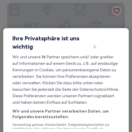
10,
Holiday Inn Dubai Al-Maktoum Airport by IHG
Außergewöhnlich,
(1.000
Bewertungen)
Ihre Privatsphäre ist uns
wichtig
Wir und unsere
16
Partner speichern und/ oder greifen
auf Informationen auf einem Gerät zu, z.B. auf eindeutige
Kennungen in Cookies, um personenbezogene Daten zu
Holiday Inn Dubai Al-Maktoum Airport by IHG
Holiday Inn Dubai Al-Maktoum Airport
verarbeiten. Sie können Ihre Präferenzen akzeptieren
by IHG
oder verwalten. Klicken Sie dazu bitte unten oder
besuchen Sie jederzeit die Seite der Datenschutzrichtlinie.
4.0-
Diese Präferenzen werden unseren Partnern signalisiert
Sterne-
Dubai South
und haben keinen Einfluss auf Surfdaten.
Unterkunft
8.4
8,4/10
Sehr gut
(139 Bewertungen)
von
Wir und unsere Partner verarbeiten Daten, um
Der
37 €
10,
Folgendes bereitzustellen:
Preis
Sehr
inkl. Steuern & Gebühren
beträgt
9. Aug.–10. Aug.
Verwendung genauer Standortdaten. Endgeräteeigenschaften zur
gut,
37 €
Identifikation aktiv abfragen. Speichern von oder Zugriff auf
(139