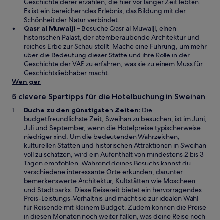
e
F
d
Geschichte derer erzählen, die hier vor langer Zeit lebten.
m
e
i
Es ist ein bereicherndes Erlebnis, das Bildung mit der
n
n
n
Schönheit der Natur verbindet.
e
s
W
e
Qasr al Muwaiji
– Besuche Qasr al Muwaiji, einen
u
t
i
i
historischen Palast, der atemberaubende Architektur und
e
e
r
n
reiches Erbe zur Schau stellt. Mache eine Führung, um mehr
n
r
d
e
über die Bedeutung dieser Stätte und ihre Rolle in der
F
g
i
m
Geschichte der VAE zu erfahren, was sie zu einem Muss für
e
e
n
n
Geschichtsliebhaber macht.
n
ö
e
e
Weniger
s
f
i
u
5 clevere Spartipps für die Hotelbuchung in Sweihan
t
f
n
e
e
n
e
n
Buche zu den günstigsten Zeiten:
Die
r
e
m
F
budgetfreundlichste Zeit, Sweihan zu besuchen, ist im Juni,
g
t
n
e
Juli und September, wenn die Hotelpreise typischerweise
e
e
n
niedriger sind. Um die bedeutenden Wahrzeichen,
ö
u
s
kulturellen Stätten und historischen Attraktionen in Sweihan
f
e
t
voll zu schätzen, wird ein Aufenthalt von mindestens 2 bis 3
f
n
e
Tagen empfohlen. Während deines Besuchs kannst du
n
F
r
verschiedene interessante Orte erkunden, darunter
e
e
g
bemerkenswerte Architektur, Kultstätten wie Moscheen
t
n
e
und Stadtparks. Diese Reisezeit bietet ein hervorragendes
s
ö
Preis-Leistungs-Verhältnis und macht sie zur idealen Wahl
t
f
für Reisende mit kleinem Budget. Zudem können die Preise
e
f
in diesen Monaten noch weiter fallen, was deine Reise noch