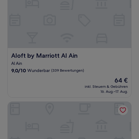
Aloft by Marriott Al Ain
Aloft by Marriott Al Ain
Al Ain
9.0
9,0/10
Wunderbar
(339 Bewertungen)
von
Der
64 €
10,
Preis
Wunderbar,
inkl. Steuern & Gebühren
beträgt
16. Aug.–17. Aug.
(339
64 €
Bewertungen)
Staybridge Suites Dubai Al-Maktoum Airport by IHG