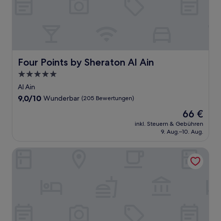
Four Points by Sheraton Al Ain
Four Points by Sheraton Al Ain
5.0-
Sterne-
Al Ain
Unterkunft
9.0
9,0/10
Wunderbar
(205 Bewertungen)
von
Der
66 €
10,
Preis
Wunderbar,
inkl. Steuern & Gebühren
beträgt
9. Aug.–10. Aug.
(205
66 €
Bewertungen)
Ayla Hotel