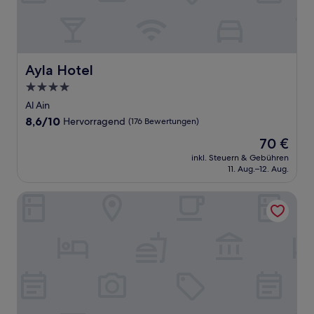
Ayla Hotel
Ayla Hotel
4.0-
Sterne-
Al Ain
Unterkunft
8.6
8,6/10
Hervorragend
(176 Bewertungen)
von
Der
70 €
10,
Preis
Hervorragend,
inkl. Steuern & Gebühren
beträgt
11. Aug.–12. Aug.
(176
70 €
Bewertungen)
Al Bada Resort