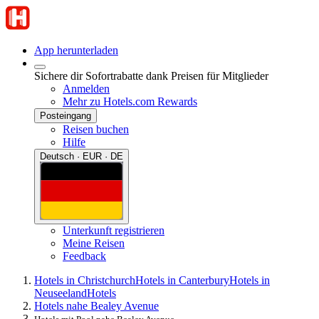
App herunterladen
Sichere dir Sofortrabatte dank Preisen für Mitglieder
Anmelden
Mehr zu Hotels.com Rewards
Posteingang
Reisen buchen
Hilfe
Deutsch · EUR · DE
Unterkunft registrieren
Meine Reisen
Feedback
Hotels in Christchurch
Hotels in Canterbury
Hotels in
Neuseeland
Hotels
Hotels nahe Bealey Avenue