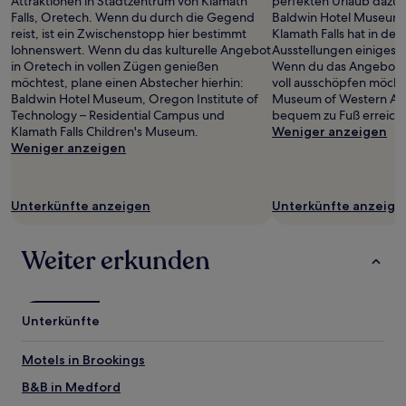
Attraktionen in Stadtzentrum von Klamath
perfekten Urlaub dazu? D
gefunden
Falls, Oretech. Wenn du durch die Gegend
Baldwin Hotel Museum 
wurde.
reist, ist ein Zwischenstopp hier bestimmt
Klamath Falls hat in d
Preise
lohnenswert. Wenn du das kulturelle Angebot
Ausstellungen einiges f
und
in Oretech in vollen Zügen genießen
Wenn du das Angebot 
Verfügbarkeiten
möchtest, plane einen Abstecher hierhin:
voll ausschöpfen möchte
können
Baldwin Hotel Museum, Oregon Institute of
Museum of Western Art 
sich
Technology – Residential Campus und
bequem zu Fuß erreichb
ändern.
Klamath Falls Children's Museum.
Weniger anzeigen
Es
Weniger anzeigen
können
zusätzliche
Bedingungen
gelten.
Unterkünfte anzeigen
Unterkünfte anzeige
Weiter erkunden
Unterkünfte
Motels in Brookings
B&B in Medford