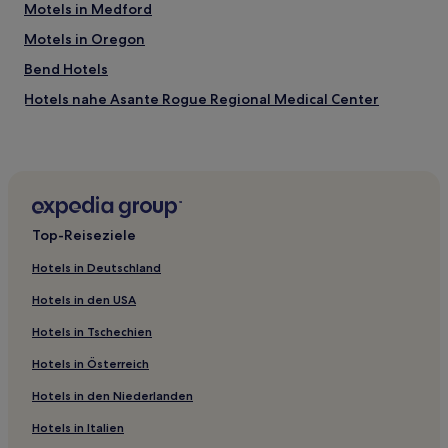
Motels in Medford
Motels in Oregon
Bend Hotels
Hotels nahe Asante Rogue Regional Medical Center
Hotels nahe Craterian Ginger Rogers Theatre
Hotels nahe Terwilliger Hot Springs
Hotels nahe Mill Creek Falls
Hotels nahe Roxy Ann Peak and Prescott Park
Top-Reiseziele
Brookings Hotels
Hotels in Deutschland
Hotels nahe Southern Oregon University Medford
Campus
Hotels in den USA
Hotels nahe Matthew Knight Arena
Hotels in Tschechien
Hotels nahe Pumice Desert
Hotels in Österreich
Hotels nahe Lakeview Out-and-Back
Hotels in den Niederlanden
Williams Hotels
Hotels in Italien
Hotels nahe Rogue Valley Mall