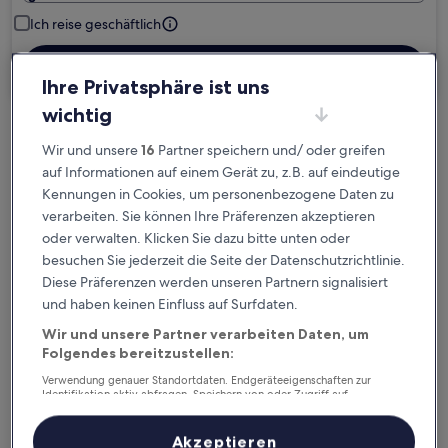
Ich reise geschäftlich
Suchen
Ihre Privatsphäre ist uns
wichtig
Kostenlose Stornierung bei
Wir und unsere
16
Partner speichern und/ oder greifen
Planänderungen
auf Informationen auf einem Gerät zu, z.B. auf eindeutige
Kennungen in Cookies, um personenbezogene Daten zu
Verdiene Prämien für jede
verarbeiten. Sie können Ihre Präferenzen akzeptieren
oder verwalten. Klicken Sie dazu bitte unten oder
wahrgenommene Übernachtung
besuchen Sie jederzeit die Seite der Datenschutzrichtlinie.
Diese Präferenzen werden unseren Partnern signalisiert
Mehr sparen mit Preisen für Mitglieder
und haben keinen Einfluss auf Surfdaten.
Wir und unsere Partner verarbeiten Daten, um
Folgendes bereitzustellen:
Überprüfe die Preise für diese Daten
Verwendung genauer Standortdaten. Endgeräteeigenschaften zur
Identifikation aktiv abfragen. Speichern von oder Zugriff auf
Informationen auf einem Endgerät. Personalisierte Werbung und
Heute
Morgen
Inhalte, Messung von Werbeleistung und der Performance von Inhalten,
Zielgruppenforschung sowie Entwicklung und Verbesserung von
6. Aug. - 7. Aug.
7. Aug. - 8. Aug.
Akzeptieren