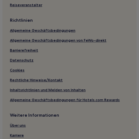
Hotels nahe Harvard Medical Park
Reiseveranstalter
Medford Hotels
Applegate Hotels
Richtlinien
Bly Hotels
Allgemeine Geschäftsbedingungen
Hotels nahe Toketee Falls
Allgemeine Geschäftsbedingungen von FeWo-direkt
Stadtzentrum von Medford: Hotels
Barrierefreiheit
Hotels nahe Vogel Plaza
Datenschutz
Hotels nahe Sun Mountain Fun Center
Cookies
Hotels nahe Otter Point State Recreation Site
Rechtliche Hinweise/Kontakt
Hotels nahe Becker Vineyard
Inhaltsrichtlinien und Melden von Inhalten
Crater Lake Hotels
Allgemeine Geschäftsbedingungen für Hotels.com Rewards
Hotels nahe Deschutes Brewery
Hotels nahe Lake District Hospital
Weitere Informationen
Hotels nahe Umpqua Hot Springs
Über uns
Old Mill District: Hotels
Karriere