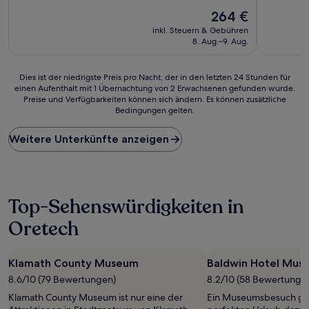
10,
von
Wunderbar,
Der
264 €
10,
(981
Preis
Gut,
inkl. Steuern & Gebühren
Bewertungen)
beträgt
(1.013
8. Aug.–9. Aug.
264 €
Bewertun
Dies
Dies ist der niedrigste Preis pro Nacht, der in den letzten 24 Stunden für
einen Aufenthalt mit 1 Übernachtung von 2 Erwachsenen gefunden wurde.
ist
Preise und Verfügbarkeiten können sich ändern. Es können zusätzliche
der
Bedingungen gelten.
niedrigste
Preis
Weitere Unterkünfte anzeigen
pro
Nacht,
der
in
den
Top-Sehenswürdigkeiten in
letzten
24 Stunden
Oretech
für
einen
Aufenthalt
Klamath County Museum
Baldwin Hotel Mus
mit
1 Übernachtung
8.6/10 (79 Bewertungen)
8.2/10 (58 Bewertunge
von
Klamath County Museum ist nur eine der
Ein Museumsbesuch geh
2 Erwachsenen