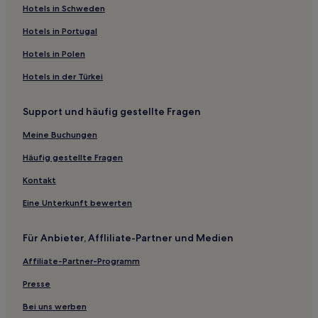
Hotels in Schweden
Rainbow Hotels
Hotels in Portugal
Roseburg Hotels
Hotels in Polen
Three Rivers: Hotels
Hotels in der Türkei
Hot Springs Hotels
Hotels nahe Diamond Lake
Support und häufig gestellte Fragen
Hotels nahe Mercy Medical Center
Meine Buchungen
Hotels nahe Crater Lake
Häufig gestellte Fragen
Hotels nahe Douglas County Museum
Kontakt
Oregon: Hotels
Eine Unterkunft bewerten
Hotels nahe Lithia & Driveway Fields
Wilderville Hotels
Für Anbieter, Affliliate-Partner und Medien
Hotels nahe Running Y Ranch Golf Course
Affiliate-Partner-Programm
Hotels nahe Lane Events Center
Presse
Union Creek Hotels
Bei uns werben