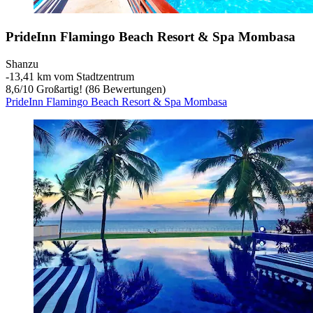
PrideInn Flamingo Beach Resort & Spa Mombasa
Shanzu
‐
13,41 km vom Stadtzentrum
8,6
/
10
Großartig! (86 Bewertungen)
PrideInn Flamingo Beach Resort & Spa Mombasa