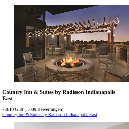
Country Inn & Suites by Radisson Indianapolis
East
7,8
/
10
Gut! (1.009 Bewertungen)
Country Inn & Suites by Radisson Indianapolis East