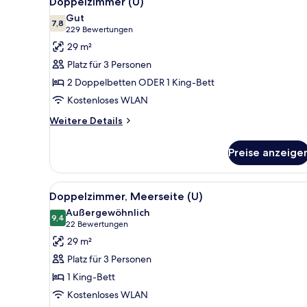
Doppelzimmer (U)
Fotos
View
Gut
für
7,8
7,8 von 10
(229
229 Bewertungen
Doppelzimmer
Bewertungen)
29 m²
(U)
Platz für 3 Personen
anzeigen
2 Doppelbetten ODER 1 King-Bett
Kostenloses WLAN
Weitere
Weitere Details
Details
für
Preise anzeige
Doppelzimmer
(U)
Alle
Ein Hotelzimmer mit Bett, Schr
5
Doppelzimmer, Meerseite (U)
Fotos
Außergewöhnlich
für
9,4
9,4 von 10
(22
22 Bewertungen
Doppelzimmer,
Bewertungen)
29 m²
Meerseite
Platz für 3 Personen
(U)
1 King-Bett
anzeigen
Kostenloses WLAN