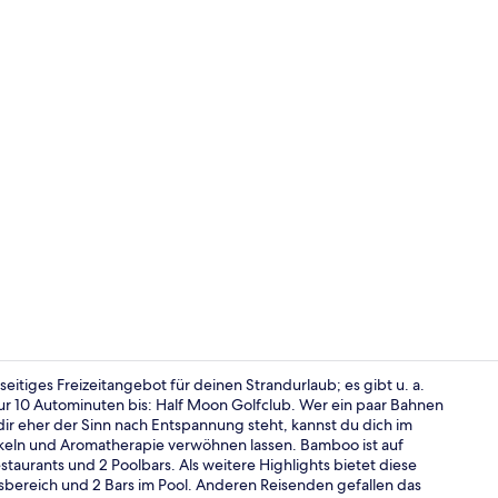
Buffet
elseitiges Freizeitangebot für deinen Strandurlaub; es gibt u. a.
nur 10 Autominuten bis: Half Moon Golfclub. Wer ein paar Bahnen
ir eher der Sinn nach Entspannung steht, kannst du dich im
Minibar, Zim
eln und Aromatherapie verwöhnen lassen. Bamboo ist auf
staurants und 2 Poolbars. Als weitere Highlights bietet diese
essbereich und 2 Bars im Pool. Anderen Reisenden gefallen das