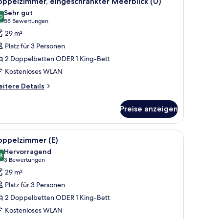
oppelzimmer, eingeschränkter Meerblick (U)
otos
de
Sehr gut
a
ür
0
8,0 von 10
(55
55 Bewertungen
ew
oppelzimmer,
Bewertungen)
29 m²
ingeschränkter
Platz für 3 Personen
eerblick
2 Doppelbetten ODER 1 King-Bett
U)
Kostenloses WLAN
nzeigen
itere
itere Details
tails
r
Preise anzeigen
ppelzimmer,
ngeschränkter
erblick
, Stuhl, Fernseher und Meerblick.
le
Ein Hotelzimmer mit zwei Betten, einem Schre
5
)
oppelzimmer (E)
otos
Hervorragend
ür
8
8,8 von 10
(3
3 Bewertungen
oppelzimmer
Bewertungen)
29 m²
)
Platz für 3 Personen
nzeigen
2 Doppelbetten ODER 1 King-Bett
Kostenloses WLAN