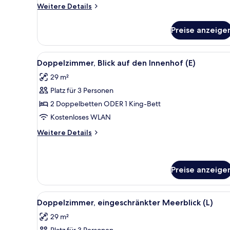
Weitere
Weitere Details
Details
für
Preise anzeige
Doppelzimmer,
Meerseite
(U)
Alle
Ein Hotelzimmer mit zwei Bett
5
Doppelzimmer, Blick auf den Innenhof (E)
Fotos
29 m²
für
Platz für 3 Personen
Doppelzimmer,
Blick
2 Doppelbetten ODER 1 King-Bett
auf
Kostenloses WLAN
den
Weitere
Weitere Details
Innenhof
Details
(E)
für
Doppelzimmer,
anzeigen
Blick
Preise anzeige
auf
den
Alle
Ein Hotelzimmer mit zwei Bett
Innenhof
5
Doppelzimmer, eingeschränkter Meerblick (L)
(E)
Fotos
29 m²
für
Platz für 3 Personen