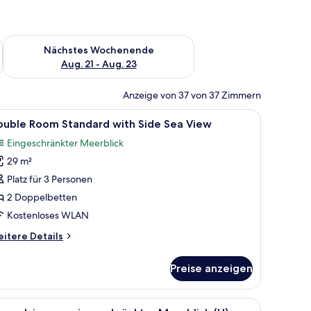
es Wochenende, Aug. 14 - Aug. 16.
Überprüfe die Verfügbarkeit für nächstes Wochenende, Aug. 2
Nächstes Wochenende
Aug. 21 - Aug. 23
Anzeige von 37 von 37 Zimmern
 Arbeitsplatz
le
Minibar, Zimmersafe, laptopgeeigneter Arbeit
4
ouble Room Standard with Side Sea View
otos
Eingeschränkter Meerblick
ür
29 m²
ouble
oom
Platz für 3 Personen
tandard
2 Doppelbetten
ith
Kostenloses WLAN
ide
itere
itere Details
ea
tails
iew
r
Preise anzeigen
uble
nzeigen
oom
andard
änden.
em Schreibtisch, einem Sessel, einem Fernseher und einem Balkon mit blauen
le
Ein Hotelzimmer mit zwei Betten, einem Ferns
5
th