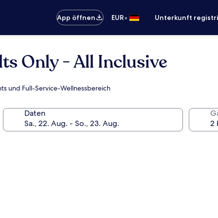
•
App öffnen
EUR
Unterkunft registr
s Only - All Inclusive
nts und Full-Service-Wellnessbereich
Daten
G