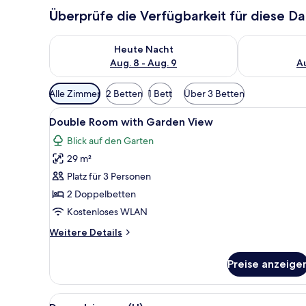
Überprüfe die Verfügbarkeit für diese D
Überprüfe die Verfügbarkeit für heute Nacht, Aug. 8
Überprüfe die
Heute Nacht
Aug. 8 - Aug. 9
Au
Verfügbare
Alle Zimmer
2 Betten
1 Bett
Über 3 Betten
Filter
Alle
Minibar, Zimmersafe, laptopge
für
4
Double Room with Garden View
Fotos
Zimmer
Blick auf den Garten
für
29 m²
Double
Room
Platz für 3 Personen
with
2 Doppelbetten
Garden
Kostenloses WLAN
View
Weitere
Weitere Details
anzeigen
Details
für
Preise anzeige
Double
Room
with
Alle
Ein Hotelzimmer mit zwei Bett
5
Garden