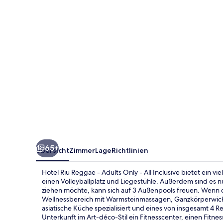
Adults
Only
-
All
Inclusive
65+
Übersicht
Zimmer
Lage
Richtlinien
Hotel Riu Reggae - Adults Only - All Inclusive bietet ein vi
einen Volleyballplatz und Liegestühle. Außerdem sind es 
ziehen möchte, kann sich auf 3 Außenpools freuen. Wenn d
Wellnessbereich mit Warmsteinmassagen, Ganzkörperwick
asiatische Küche spezialisiert und eines von insgesamt 4 Re
Unterkunft im Art-déco-Stil ein Fitnesscenter, einen Fitn