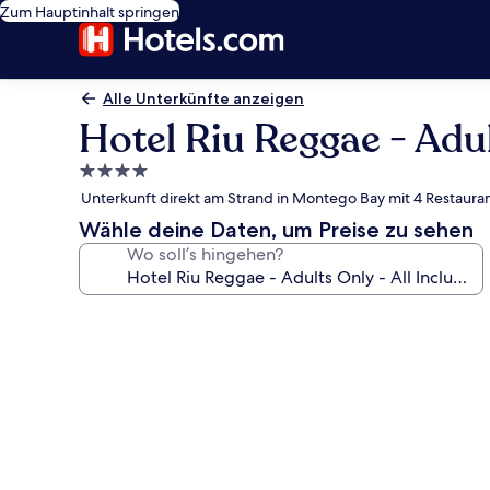
Zum Hauptinhalt springen
Alle Unterkünfte anzeigen
Hotel Riu Reggae - Adult
4.0-
Sterne-
Unterkunft direkt am Strand in Montego Bay mit 4 Restaura
Unterkunft
Wähle deine Daten, um Preise zu sehen
Wo soll’s hingehen?
Fotogalerie
von
Hotel
Riu
Reggae
-