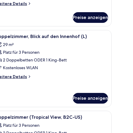
itere
itere Details
tails
r
Preise anzeigen
ppelzimmer
 blauen Vorhängen.
m Schreibtisch, einem Sessel, einem Fernseher und Bildern an den Wänden.
le
Ein Hotelzimmer mit zwei Betten, einem Schre
5
ppelzimmer, Blick auf den Innenhof (L)
otos
29 m²
ür
Platz für 3 Personen
oppelzimmer,
ick
2 Doppelbetten ODER 1 King-Bett
uf
Kostenloses WLAN
en
itere
itere Details
nnenhof
tails
)
r
ppelzimmer,
nzeigen
ick
Preise anzeigen
f
en
m Schreibtisch, einem Sessel, einem Fernseher und Bildern an den Wänden.
le
Ein Hotelzimmer mit zwei Betten, einem Schre
nenhof
5
oppelzimmer (Tropical View, B2C-US)
otos
Platz für 3 Personen
ür
2 Doppelbetten ODER 1 King-Bett