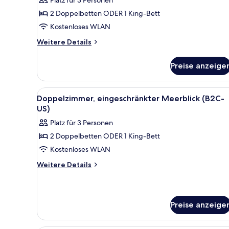
Doppelzimmer,
eingeschränkter
2 Doppelbetten ODER 1 King-Bett
Meerblick
Kostenloses WLAN
(L)
Weitere
Weitere Details
anzeigen
Details
für
Preise anzeige
Doppelzimmer,
eingeschränkter
Meerblick
Alle
Ein Hotelzimmer mit zwei Bett
5
(L)
Doppelzimmer, eingeschränkter Meerblick (B2C-
Fotos
US)
für
Platz für 3 Personen
Doppelzimmer,
2 Doppelbetten ODER 1 King-Bett
eingeschränkter
Kostenloses WLAN
Meerblick
(B2C-
Weitere
Weitere Details
Details
US)
für
anzeigen
Doppelzimmer,
eingeschränkter
Preise anzeige
Meerblick
(B2C-
US)