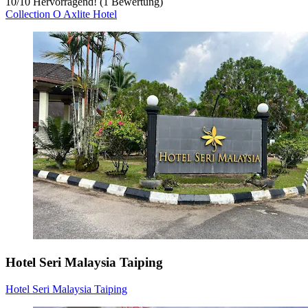
10
/
10
Hervorragend! (1 Bewertung)
Collection O Axlite Hotel
Hotel Seri Malaysia Taiping
Hotel Seri Malaysia Taiping